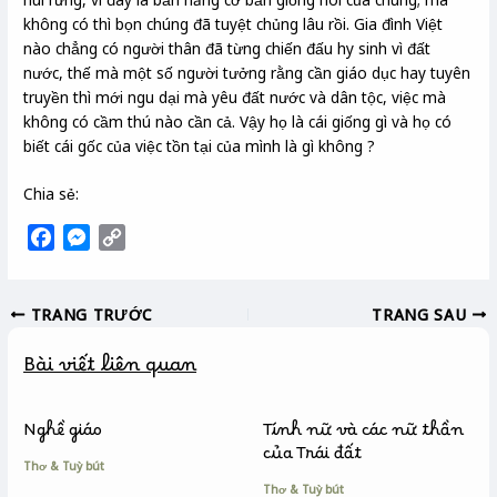
không có thì bọn chúng đã tuyệt chủng lâu rồi. Gia đình Việt
nào chẳng có người thân đã từng chiến đấu hy sinh vì đất
nước, thế mà một số người tưởng rằng cần giáo dục hay tuyên
truyền thì mới ngu dại mà yêu đất nước và dân tộc, việc mà
không có cầm thú nào cần cả. Vậy họ là cái giống gì và họ có
biết cái gốc của việc tồn tại của mình là gì không ?
Chia sẻ:
F
M
C
a
e
o
c
s
p
TRANG TRƯỚC
TRANG SAU
e
s
y
b
e
L
Bài viết liên quan
o
n
i
o
g
n
k
e
k
Nghề giáo
Tính nữ và các nữ thần
r
của Trái đất
Thơ & Tuỳ bút
Thơ & Tuỳ bút