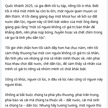
Quốc Khánh 2025, cả gia đình tôi tụ tập, riêng tôi ở nhà. Biết
tôi ở nhà một mình lại còn bị ốm, một người quen mượn cớ
đến thăm. Vì tôi đang giảng dạy một khoá học về lịch sử đất
nước dân tộc, người này cố tình bật video của một ông đang
giảng giải rằng “một số người không có giá trị bản thân để
khẳng định, nên phải núp bóng, huyễn hoặc và chết chìm trong
cái gọi là tình yêu dân tộc”.
Tôi giờ chín chắn hơn tôi cách đây hơn hai chục năm, nên tôi
cảm thấy thương hại một con người không có giá trị cá nhân,
lẫn tình yêu với những gì mà cá nhân mình thuộc về, nên phải
hùa nhau chửi đất nước, chê dân tộc, để cảm thấy cá nhân của
mình có gái trị riêng và nhóm mình có chút khác biệt.
Sông có khúc, người có lúc, ở đâu và lúc nào cũng có người này
người khác.
Không ai bắt buộc chúng ta phải yêu thương, phải trân trọng,
phải bảo vệ cái mà chúng ta thuộc về – đất nước, cái mà sinh
ra chúng ta – dân tộc. Nhưng hãy tưởng tưởng, một người thù