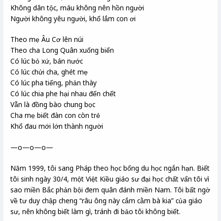
Không dân tộc, máu không nên hồn người
Người không yêu người, khổ lắm con ơi
Theo mẹ Âu Cơ lên núi
Theo cha Long Quân xuống biển
Có lúc bỏ xứ, bán nước
Có lúc chửi cha, ghét mẹ
Có lúc pha tiếng, phản thày
Có lúc chia phe hại nhau đến chết
Vẫn là đồng bào chung bọc
Cha mẹ biết đàn con còn trẻ
Khổ đau mới lớn thành người
—o—o—o—
Năm 1999, tôi sang Pháp theo học bổng du học ngắn hạn. Biết
tôi sinh ngày 30/4, một Việt Kiều giáo sư đại học chất vấn tôi vì
sao miền Bắc phản bội đem quân đánh miền Nam. Tôi bất ngờ
về tư duy chập cheng “râu ông này cắm cằm bà kia” của giáo
sư, nên không biết làm gì, tránh đi bảo tôi không biết.