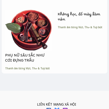
Không học, đố mày làm
nên
Thanh âm tiếng Việt
,
Thơ & Tuỳ bút
PHỤ NỮ SÂU SẮC NHƯ
CƠI ĐỰNG TRẦU
Thanh âm tiếng Việt
,
Thơ & Tuỳ bút
LIÊN KẾT MẠNG XÃ HỘI