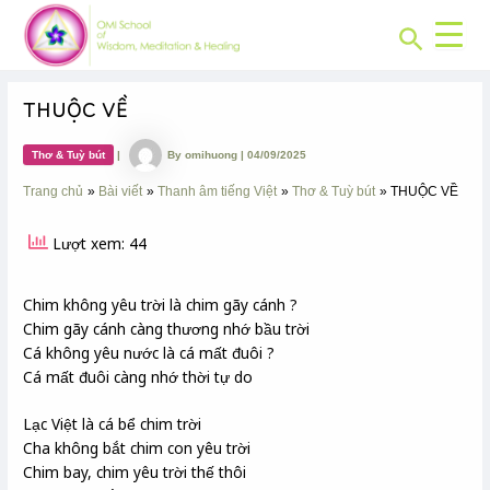
CHUYÊN
Skip
Post
MỤC:
Search
to
navigation
content
THUỘC VỀ
Thơ & Tuỳ bút
|
By
omihuong
|
04/09/2025
Trang chủ
Bài viết
Thanh âm tiếng Việt
Thơ & Tuỳ bút
THUỘC VỀ
Lượt xem: 44
Chim không yêu trời là chim gãy cánh ?
Chim gãy cánh càng thương nhớ bầu trời
Cá không yêu nước là cá mất đuôi ?
Cá mất đuôi càng nhớ thời tự do
Lạc Việt là cá bể chim trời
Cha không bắt chim con yêu trời
Chim bay, chim yêu trời thế thôi