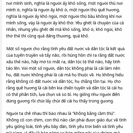
nơi mình sinh, nghĩa là người ấy khó sống, một người thù nơi
mình ở, nghĩa là người ấy khó ở, một người thù quê hương,
nghĩa là người ấy khó ngửi, một người thù bầu không khí nơi
mình sống, vậy là người ấy khó thở. Yêu ghét là chuyện của cá
nhân, nhưng yêu ghét để mà khó sống, khó ở, khó ngửi, khó
thở thế thì cũng quá đáng thương, quá khổ.
Một số người cho rằng tỉnh yêu đất nước và dân tộc là kết quả
của tuyên truyền và tẩy não, rồi hùng hồn chỉ ra rằng đất nước
xấu thế nào, hãy mở to mắt ra, dân tộc tệ thế nào, hãy tỉnh
táo lên. Với một số người, dân tộc không phải là cái làm nên
họ, đất nước không phải là cái mà họ thuộc về. Họ không hiểu
rằng không có đất nước và dân tộc, họ chẳng tồn tại. Họ cho
rằng quê hương là cái bên kia chiến tuyến và dân tộc là cái họ
có thể phân tích, lựa chọn và so bì. Họ giống như người điên
đứng gương rồi chửi lấy chửi để cái họ thấy trong gương.
Người ta chê nhau thì bảo nhau là “không bằng cầm thú”.
Không có con chim, con thú nào cần phải được giáo dục về tình
yêu giống loài, tình yêu bầy đàn, tình yêu trời biển và tình yêu
núi rừng, vì đây là bản năng cơ bản giống nòi của chúng; mà