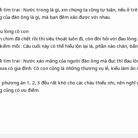
đi tìm trai : Nước trong là gì, xin chúng ta cũng tự luận, nếu ở t
 của đàn ông là gì, mà ban đêm xáo được với nhau.
u lòng cò con
 chim đã chết rồi thì siêu thoát luôn đi, còn đòi hỏi với đau lòng
 kiềm mồi : Câu cuối này có thể hiểu lộn lại là, phần nào chán, bẩn
 đi tìm trai : Nước xáo măng của người đàn ông mà đục thì đau lò
hưa có gia đình. Cò con cũng là những thương vụ lẻ, kiểu làm ăn 
 phương án 1, 2, 3 đều rất khó cho các cháu thiếu nhi, nên nghĩ đ
g cũng có ưu điểm.