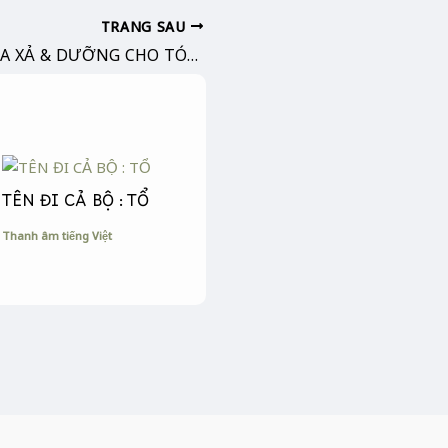
TRANG SAU
CÂN BẰNG GIỮA XẢ & DƯỠNG CHO TÓC & DA
TÊN ĐI CẢ BỘ : TỔ
Thanh âm tiếng Việt