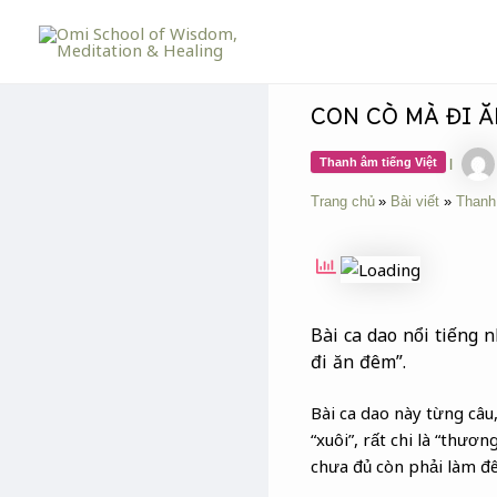
Skip
Post
to
navigation
content
CON CÒ MÀ ĐI 
Thanh âm tiếng Việt
|
Trang chủ
Bài viết
Thanh
Bài ca dao nổi tiếng n
đi ăn đêm”.
Bài ca dao này từng câu,
“xuôi”, rất chi là “thư
chưa đủ còn phải làm đ