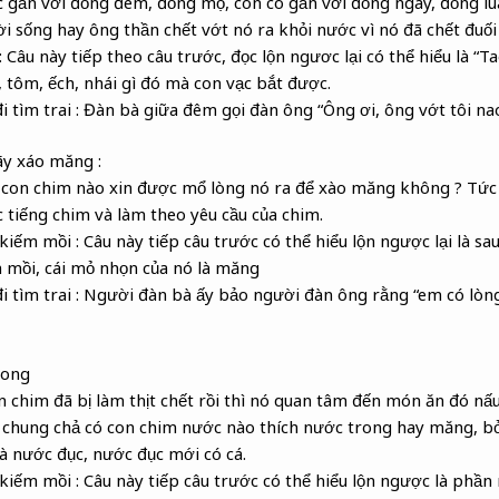
 gắn với đồng đêm, đồng mộ, còn cò gắn với đồng ngày, đồng lú
 sống hay ông thần chết vớt nó ra khỏi nước vì nó đã chết đuối
 : Câu này tiếp theo câu trước, đọc lộn ngươc lại có thể hiểu là “T
, tôm, ếch, nhái gì đó mà con vạc bắt được.
 đi tìm trai : Đàn bà giữa đêm gọi đàn ông “Ông ơi, ông vớt tôi na
ãy xáo măng :
ó con chim nào xin được mổ lòng nó ra để xào măng không ? Tức
tiếng chim và làm theo yêu cầu của chim.
 kiếm mồi : Câu này tiếp câu trước có thể hiểu lộn ngược lại là sa
n mồi, cái mỏ nhọn của nó là măng
i đi tìm trai : Người đàn bà ấy bảo người đàn ông rằng “em có lò
rong
on chim đã bị làm thịt chết rồi thì nó quan tâm đến món ăn đó n
 chung chả có con chim nước nào thích nước trong hay măng, bở
à nước đục, nước đục mới có cá.
c kiếm mồi : Câu này tiếp câu trước có thể hiểu lộn ngược là phầ