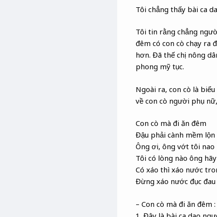
Tôi chẳng thấy bài ca d
Tôi tin rằng chẳng ngườ
đêm có con cò chạy ra đồ
hơn. Đã thế chị nông dân
phong mỹ tục.
Ngoài ra, con cò là biể
về con cò người phụ nữ, 
Con cò mà đi ăn đêm
Đậu phải cành mềm lộn 
Ông ơi, ông vớt tôi nao
Tôi có lòng nào ông hã
Có xáo thì xáo nước tro
Đừng xáo nước đục đau 
– Con cò mà đi ăn đêm :
1. Đây là bài ca dao ng