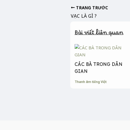
e
s
y
b
e
L
TRANG TRƯỚC
o
n
i
VẠC LÀ GÌ ?
o
g
n
k
e
k
Bài viết liên quan
r
CÁC BÀ TRONG DÂN
GIAN
Thanh âm tiếng Việt