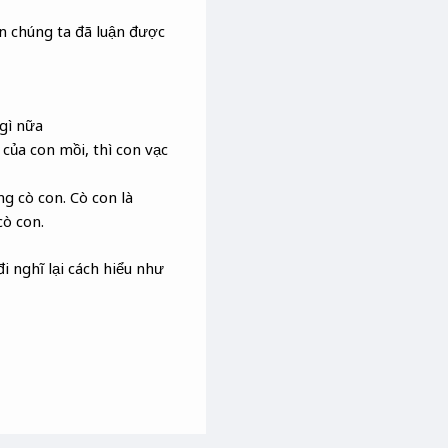
rên chúng ta đã luận được
 gì nữa
 của con mồi, thì con vạc
ng cò con. Cò con là
cò con.
i nghĩ lại cách hiểu như