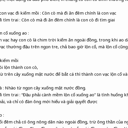
 con vạc đi kiếm mồi : Còn cò mà đi ăn đêm chính là con vạc
đi tìm trai : Còn cò mà đi ăn đêm chính là con cò đi tìm giai
 cổ xuống ao :
n vạc hay con cò là chim trời kiếm ăn ngoài đồng, trong khi ao d
 vạc thường đậu trên ngọn tre, chả bao giờ lộn cổ, mà lộn cổ cũn
c kiếm mồi
ói lộn thành con cò,
từ trên cây xuống mặt nước để bắt cá thì thành con vạc lộn cổ và
 là : Nhào từ ngọn cây xuống mặt nước đồng.
 đi tìm trai : “Đậu phải cành mềm lộn cổ xuống ao” là tình huống
ải, và chỉ có đàn ông mới hiểu và giải quyết được
o :
uổi đêm chả có ông nông dân nào ngoài đồng, trừ ông thần của ng