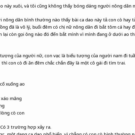
ao này xuôi, và tôi cũng không thấy bóng dáng người nông dân n
i nông dân bình thường nào thấy bài ca dao này tả con cò hay t
ng đã là vô lý, buổi đêm có chị nữ nông dân đi bắt tôm cá hay đi 
 lại còn gọi ông nào đó đến bắt mình vì mình đang ở dưới ao thì
u tượng của người nữ, con vạc là biểu tượng của người nam đi tu
thì con cò đi ăn đêm chắc chắn đây là một cô gái đi tìm trai.
cổ xuống ao
y xáo măng
ng
lòng cò con
 Có 3 trường hợp xảy ra.
ược, một dạng ca dao phổ biến, vì chẳng có con cò bình thường n