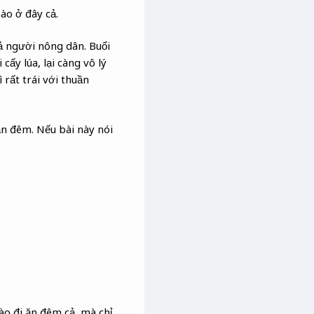
ào ở đây cả.
ả người nông dân. Buổi
cấy lúa, lại càng vô lý
 rất trái với thuần
ần đêm. Nếu bài này nói
ào đi ăn đêm cả, mà chỉ