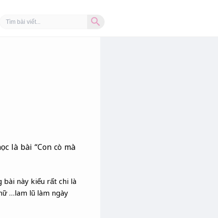
Search Button
Search
for:
học là bài “Con cò mà
bài này kiểu rất chi là
 nữ …lam lũ làm ngày