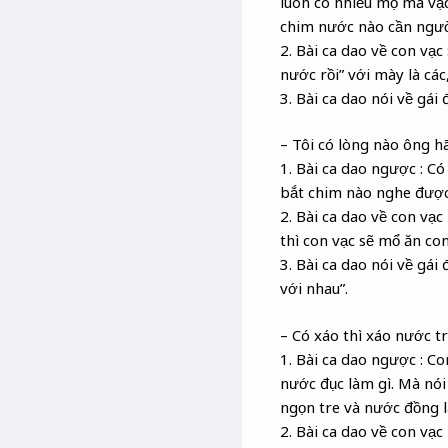
luôn có nhiều mộ mà vạc
chim nước nào cần người
2. Bài ca dao về con vạc
nước rồi” với mày là các
3. Bài ca dao nói về gái
– Tôi có lòng nào ông h
1. Bài ca dao ngược : C
bắt chim nào nghe được 
2. Bài ca dao về con vạc
thì con vạc sẽ mổ ăn co
3. Bài ca dao nói về gá
với nhau”.
– Có xáo thì xáo nước t
1. Bài ca dao ngược : C
nước đục làm gì. Mà nói
ngọn tre và nước đồng l
2. Bài ca dao về con vạ