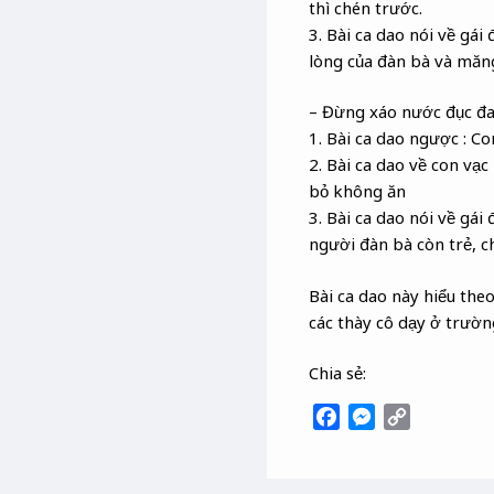
thì chén trước.
3. Bài ca dao nói về gái 
lòng của đàn bà và măng
– Đừng xáo nước đục đa
1. Bài ca dao ngược : Con
2. Bài ca dao về con vạc
bỏ không ăn
3. Bài ca dao nói về gái
người đàn bà còn trẻ, c
Bài ca dao này hiểu theo
các thày cô dạy ở trườn
Chia sẻ:
F
M
C
a
e
o
c
s
p