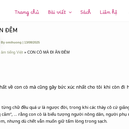
CHUYÊN
MỤC:
Trang chủ
Bài viết
Sách
Liên hệ
ĂN ĐÊM
By
omihuong
|
13/08/2025
 âm tiếng Việt
CON CÒ MÀ ĐI ĂN ĐÊM
hất về con cò mà cũng gây bức xúc nhất cho tôi khi còn đi 
 từng chữ đều quá ư là ngược đời, trong khi các thày cô cứ giảng 
ơng cảm”, … rằng con cò là biểu tượng người nông dân, người phụ
êm, nhưng dù chết vẫn muốn giữ tấm lòng trong sạch.