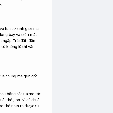
h.
ề lịch sử sinh giới mà
 long bay và trên mặt
n ngập Trái đất, đến
 cỏ khổng lồ thì vẫn
c là chung mã gen gốc.
máu bằng các tương tác
ối thế”, bởi vì củ chuối
ng thể nhìn ra được củ