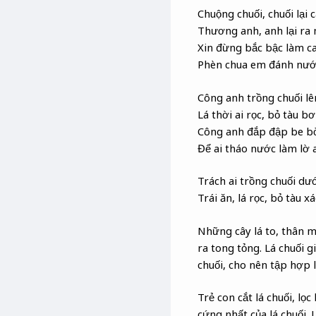
Chuộng chuối, chuối lại 
Thương anh, anh lại ra
Xin đừng bắc bậc làm c
Phèn chua em đánh nướ
Công anh trồng chuối lê
Lá thời ai rọc, bỏ tàu b
Công anh đắp đập be b
Để ai tháo nước làm lờ 
Trách ai trồng chuối dư
Trái ăn, lá rọc, bỏ tàu x
Những cây lá to, thân m
ra tong tỏng. Lá chuối g
chuối, cho nên tập hợp lá
Trẻ con cắt lá chuối, lọ
cứng nhất của lá chuối. 