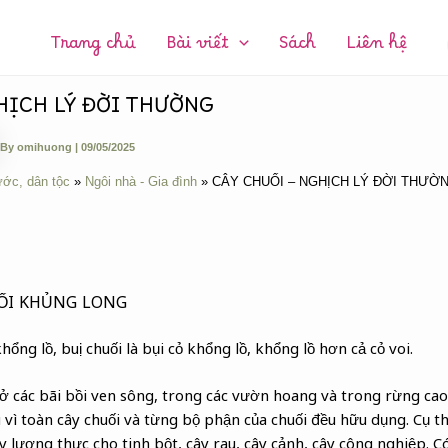
CHUYÊN
MỤC:
Trang chủ
Bài viết
Sách
Liên hệ
HỊCH LÝ ĐỜI THƯỜNG
By
omihuong
|
09/05/2025
ước, dân tộc
Ngôi nhà - Gia đình
CÂY CHUỐI – NGHỊCH LÝ ĐỜI THƯỜ
ỐI KHỦNG LONG
hổng lồ, buị chuối là bụi cỏ khổng lồ, khổng lồ hơn cả cỏ voi.
 ở các bãi bồi ven sông, trong các vườn hoang và trong rừng cao
 vì toàn cây chuối và từng bộ phận của chuối đều hữu dụng. Cụ t
ây lương thực cho tinh bột, cây rau, cây cảnh, cây công nghiệp. 