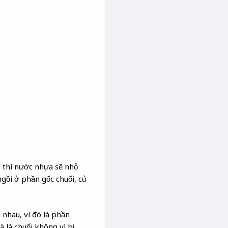
i thì nước nhựa sẽ nhỏ
ngồi ở phần gốc chuối, củ
 nhau, vì đó là phần
à lá chuối không vì bị