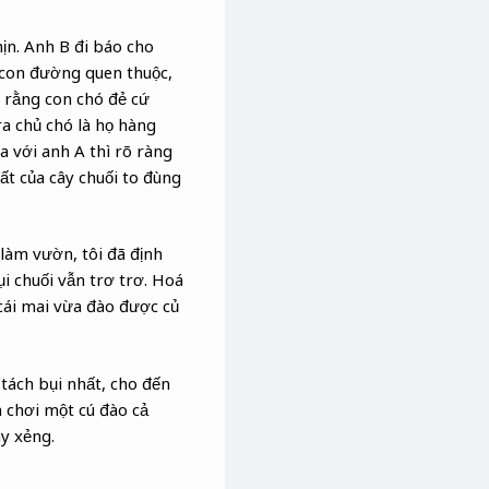
ịn. Anh B đi báo cho
 con đường quen thuộc,
o rằng con chó đẻ cứ
a chủ chó là họ hàng
a với anh A thì rõ ràng
ất của cây chuối to đùng
 làm vườn, tôi đã định
i chuối vẫn trơ trơ. Hoá
 cái mai vừa đào được củ
 tách bụi nhất, cho đến
h chơi một cú đào cả
ãy xẻng.