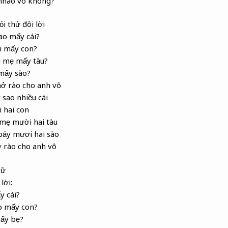
nhào vô không?
i thử đôi lời
sao mấy cái?
i mấy con?
i mẹ mấy tàu?
mấy sào?
mở rào cho anh vô
 sao nhiều cái
i hai con
 mẹ mười hai tàu
bảy mươi hai sào
 rào cho anh vô
gữ
lời:
y cái?
p mấy con?
mấy bẹ?