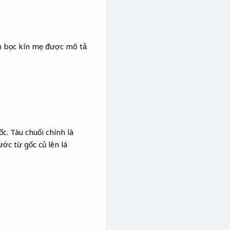
nh bọc kín mẹ được mô tả
ốc. Tàu chuối chính là
ớc từ gốc củ lên lá