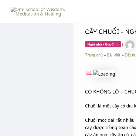
Skip
Post
to
navigation
content
CÂY CHUỐI – NG
Ngôi nhà - Gia đình
|
Trang chủ
Bài viết
Đất n
CỎ KHỔNG LỒ – CHU
Chuối là một cây cỏ dại k
Chuối mọc dại rất nhiều
cây được trồng toàn cầu
cây ăn quả, cây ăn củ, c