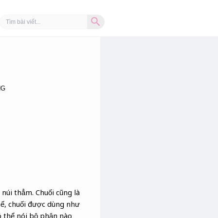
Search Button
Search
for:
NG
 núi thẳm. Chuối cũng là
hể, chuối được dùng như
Có thể nói bộ phận nào