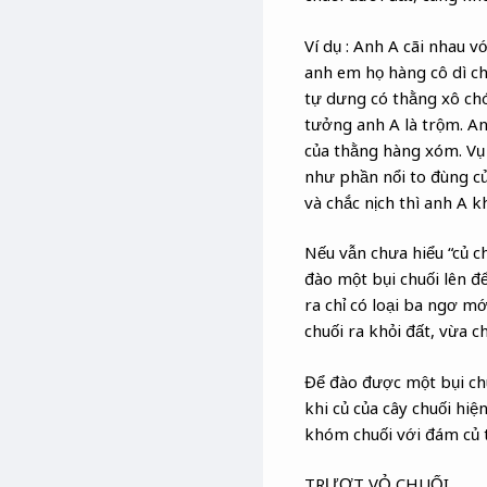
Ví dụ : Anh A cãi nhau 
anh em họ hàng cô dì ch
tự dưng có thằng xô chó
tưởng anh A là trộm. An
của thằng hàng xóm. Vụ n
như phần nổi to đùng của
và chắc nịch thì anh A 
Nếu vẫn chưa hiểu “củ ch
đào một bụi chuối lên đ
ra chỉ có loại ba ngơ m
chuối ra khỏi đất, vừa c
Để đào được một bụi chuố
khi củ của cây chuối hiệ
khóm chuối với đám củ to
TRƯỢT VỎ CHUỐI