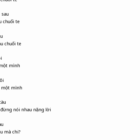
 sau
 chuối te
au
u chuối te
i
i một mình
ôi
i một mình
tàu
 đừng nói nhau nặng lời
àu
u mà chi?