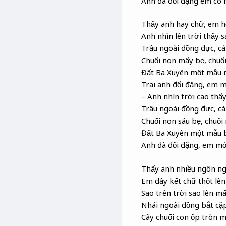
Anh đã đối đặng em có 
Thấy anh hay chữ, em hỏ
Anh nhìn lên trời thấy 
Trâu ngoài đồng đực, cá
Chuối non mấy bẹ, chuố
Đất Ba Xuyên một mẫu 
Trai anh đối đặng, em 
– Anh nhìn trời cao thấy
Trâu ngoài đồng đực, cá
Chuối non sáu bẹ, chuối
Đất Ba Xuyên một mẫu 
Anh đà đối đặng, em mở
Thấy anh nhiều ngôn n
Em đây kết chữ thốt lên 
Sao trên trời sao lên mấ
Nhái ngoài đồng bắt cặ
Cây chuối con ốp tròn 