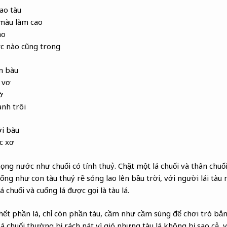
cao tàu
 màu làm cao
ao
c nào cũng trong
n bàu
ơ vơ
ờ
anh trôi
ới bàu
ác xơ
ọng nước như chuối có tính thuỷ. Chặt một lá chuối và thân chuố
iống như con tàu thuỷ rẽ sóng lao lên bầu trời, với người lái tàu 
 chuối và cuống lá được gọi là tàu lá.
c hết phần lá, chỉ còn phần tàu, cầm như cầm súng để chơi trò bắn
Lá chuối thường bị rách nát vì gió nhưng tàu lá không bị sao cả, v