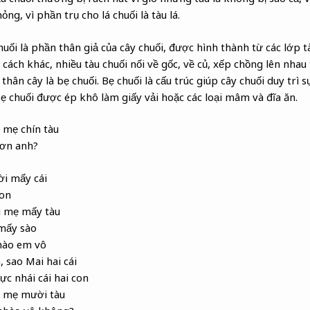
g, vì phần trụ cho lá chuối là tàu lá.
chuối là phần thân giả của cây chuối, được hình thành từ các lớp 
cách khác, nhiều tàu chuối nối về gốc, về củ, xếp chồng lên nhau
 thân cây là bẹ chuối. Bẹ chuối là cấu trúc giúp cây chuối duy trì
Bẹ chuối được ép khô làm giấy vải hoặc các loại mâm và đĩa ăn.
i mẹ chín tàu
hơn anh?
ời mấy cái
con
i mẹ mấy tàu
mấy sào
hào em vô
 sao Mai hai cái
ực nhái cái hai con
i mẹ mười tàu