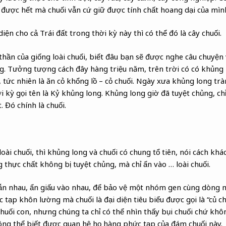
 được hết mà chuối vẫn cứ giữ được tính chất hoang dại của mìn
diện cho cả Trái đất trong thời kỳ này thì có thể đó là cây chuối.
hần của giống loài chuối, biết đâu bạn sẽ được nghe câu chuyện v
g. Tưởng tượng cách đây hàng triệu năm, trên trời có có khủng
 tức nhiên là ăn cỏ khổng lồ – cỏ chuối. Ngày xưa khủng long trà
 kỳ gọi tên là Kỷ khủng long. Khủng long giờ đã tuyệt chủng, chỉ
 Đó chính là chuối.
loài chuối, thì khủng long và chuối có chung tổ tiên, nói cách khá
 thực chất không bị tuyệt chủng, mà chỉ ẩn vào … loài chuối.
lẫn nhau, ẩn giấu vào nhau, để bảo vệ một nhóm gen cùng dòng 
 tạp khôn lường mà chuối là đại diện tiêu biểu được gọi là “củ chu
chuối con, nhưng chúng ta chỉ có thể nhìn thấy bụi chuối chứ khô
ông thể biết được quan hệ họ hàng phức tạp của đám chuối này.