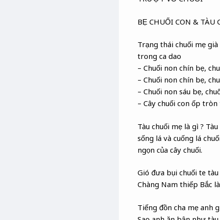
BẸ CHUỐI CON & TÀU 
Trạng thái chuối mẹ già
trong ca dao
– Chuối non chín bẹ, chu
– Chuối non chín bẹ, ch
– Chuối non sáu bẹ, chu
– Cây chuối con ốp tròn
Tàu chuối mẹ là gì ? Tàu 
sống lá và cuống lá chu
ngọn của cây chuối.
Gió đưa bụi chuối te tàu
Chàng Nam thiếp Bắc là
Tiếng đồn cha mẹ anh g
Sao anh ăn bận như tàu 