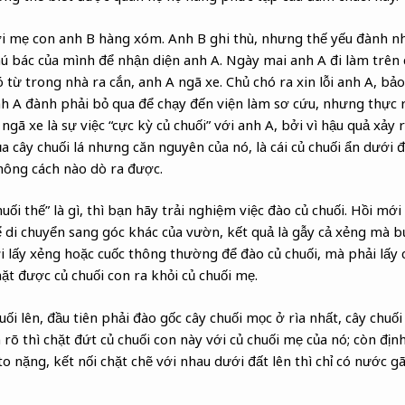
với mẹ con anh B hàng xóm. Anh B ghi thù, nhưng thế yếu đành nh
ú bác của mình để nhận diện anh A. Ngày mai anh A đi làm trên
 từ trong nhà ra cắn, anh A ngã xe. Chủ chó ra xin lỗi anh A, bả
h A đành phải bỏ qua để chạy đến viện làm sơ cứu, nhưng thực r
gã xe là sự việc “cực kỳ củ chuối” với anh A, bởi vì hậu quả xảy r
 cây chuối lá nhưng căn nguyên của nó, là cái củ chuối ẩn dưới đ
không cách nào dò ra được.
uối thế” là gì, thì bạn hãy trải nghiệm việc đào củ chuối. Hồi mới
ể di chuyển sang góc khác của vườn, kết quả là gẫy cả xẻng mà bụ
ới lấy xẻng hoặc cuốc thông thường để đào củ chuối, mà phải lấy
hặt được củ chuối con ra khỏi củ chuối mẹ.
i lên, đầu tiên phải đào gốc cây chuối mọc ở rìa nhất, cây chuối
n rõ thì chặt đứt củ chuối con này với củ chuối mẹ của nó; còn địn
 nặng, kết nối chặt chẽ với nhau dưới đất lên thì chỉ có nước g