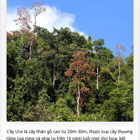
Cây Ươi là cây thân gỗ cao từ 20m-30m, thuộc loại cây thượng
tầng của rừng và phải từ trên 10 năm tuổi mới cho hoa, kết