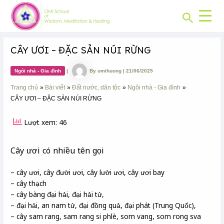
CHUYÊN
Skip
Post
MỤC:
Search
to
navigation
content
CÂY ƯƠI – ĐẶC SẢN NÚI RỪNG
Ngôi nhà - Gia đình
|
By
omihuong
|
21/06/2025
Trang chủ
Bài viết
Đất nước, dân tộc
Ngôi nhà - Gia đình
CÂY ƯƠI – ĐẶC SẢN NÚI RỪNG
Lượt xem: 46
Cây ươi có nhiều tên gọi
– cây ươi, cây đười ươi, cây lười ươi, cây ươi bay
– cây thạch
– cây bàng đại hải, đại hải tử,
– đại hải, an nam tử, đại đồng quả, đại phát (Trung Quốc),
– cây sam rang, sam rang si phlè, som vang, som rong sva