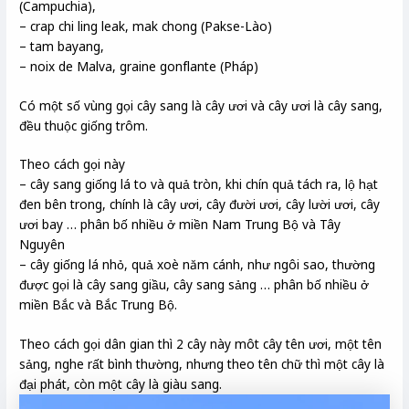
(Campuchia),
– crap chi ling leak, mak chong (Pakse-Lào)
– tam bayang,
– noix de Malva, graine gonflante (Pháp)
Có một số vùng gọi cây sang là cây ươi và cây ươi là cây sang,
đều thuộc giống trôm.
Theo cách gọi này
– cây sang giống lá to và quả tròn, khi chín quả tách ra, lộ hạt
đen bên trong, chính là cây ươi, cây đười ươi, cây lười ươi, cây
ươi bay … phân bố nhiều ở miền Nam Trung Bộ và Tây
Nguyên
– cây giống lá nhỏ, quả xoè năm cánh, như ngôi sao, thường
được gọi là cây sang giầu, cây sang sảng … phân bố nhiều ở
miền Bắc và Bắc Trung Bộ.
Theo cách gọi dân gian thì 2 cây này môt cây tên ươi, một tên
sảng, nghe rất bình thường, nhưng theo tên chữ thì một cây là
đại phát, còn một cây là giàu sang.