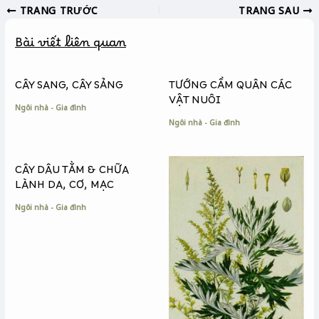
TRANG TRƯỚC
TRANG SAU
e
s
y
b
e
L
Bài viết liên quan
o
n
i
o
g
n
k
e
k
CÂY SANG, CÂY SẢNG
TƯỚNG CẦM QUÂN CÁC
r
VẬT NUÔI
Ngôi nhà - Gia đình
Ngôi nhà - Gia đình
CÂY DÂU TẰM & CHỮA
LÀNH DA, CƠ, MẠC
Ngôi nhà - Gia đình