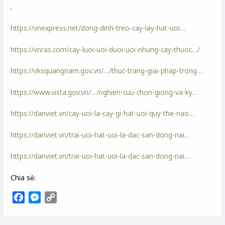
.
https://vnexpress.net/dong-dinh-treo-cay-lay-hat-uoi…
https://vnras.com/cay-luoi-uoi-duoi-uoi-nhung-cay-thuoc…/
https://vksquangnam.gov.vn/…/thuc-trang-giai-phap-trong…
https://www.vista.gov.vn/…/nghien-cuu-chon-giong-va-ky…
https://danviet.vn/cay-uoi-la-cay-gi-hat-uoi-quy-the-nao…
https://danviet.vn/trai-uoi-hat-uoi-la-dac-san-dong-nai…
https://danviet.vn/trai-uoi-hat-uoi-la-dac-san-dong-nai…
Chia sẻ:
F
M
C
a
e
o
c
s
p