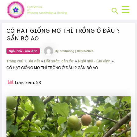
CHUYÊN
Skip
Post
MỤC:
Search
to
navigation
content
CÓ HẠT GIỐNG MƠ THÌ TRỒNG Ở ĐÂU ?
GẦN BỜ AO
Ngôi nhà - Gia đình
|
By
omihuong
|
09/05/2025
Trang chủ
Bài viết
Đất nước, dân tộc
Ngôi nhà - Gia đình
CÓ HẠT GIỐNG MƠ THÌ TRỒNG Ở ĐÂU ? GẦN BỜ AO
Lượt xem: 53