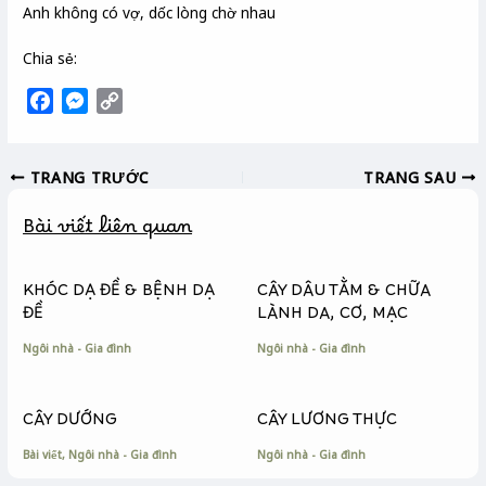
Anh không có vợ, dốc lòng chờ nhau
Chia sẻ:
F
M
C
a
e
o
c
s
p
TRANG TRƯỚC
TRANG SAU
e
s
y
b
e
L
Bài viết liên quan
o
n
i
o
g
n
k
e
k
KHÓC DẠ ĐỀ & BỆNH DẠ
CÂY DÂU TẰM & CHỮA
r
ĐỀ
LÀNH DA, CƠ, MẠC
Ngôi nhà - Gia đình
Ngôi nhà - Gia đình
CÂY DƯỚNG
CÂY LƯƠNG THỰC
Bài viết
,
Ngôi nhà - Gia đình
Ngôi nhà - Gia đình