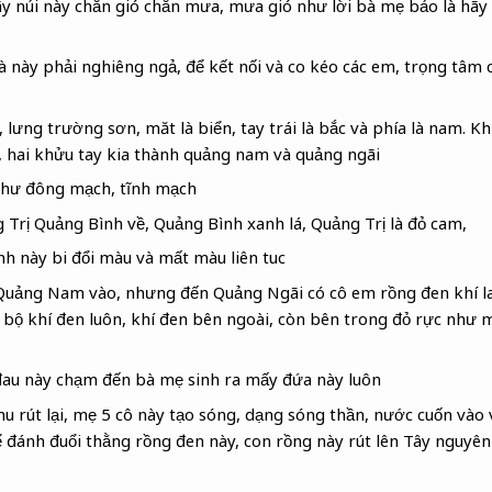
y núi này chắn gió chắn mưa, mưa gió như lời bà mẹ bảo là hã
bà này phải nghiêng ngả, để kết nối và co kéo các em, trọng tâm 
 lưng trường sơn, măt là biển, tay trái là bắc và phía là nam. K
, hai khửu tay kia thành quảng nam và quảng ngãi
 như đông mạch, tĩnh mạch
Trị Quảng Bình về, Quảng Bình xanh lá, Quảng Trị là đỏ cam,
nh này bi đổi màu và mất màu liên tuc
Quảng Nam vào, nhưng đến Quảng Ngãi có cô em rồng đen khí la
 bộ khí đen luôn, khí đen bên ngoài, còn bên trong đỏ rực như 
 đau này chạm đến bà mẹ sinh ra mấy đứa này luôn
hu rút lại, mẹ 5 cô này tạo sóng, dạng sóng thần, nước cuốn vào
ể đánh đuổi thằng rồng đen này, con rồng này rút lên Tây nguyê