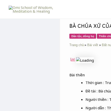
Skip
Post
to
navigation
content
BÀ CHÚA XỨ CỦ
Dân tộc, dòng họ
Thiền ch
Trang chủ
Bài viết
Đất n
Bài thiền
Thời gian : Tr
Đề tài : Bà chú
Người thiền :
Người dẫn : T