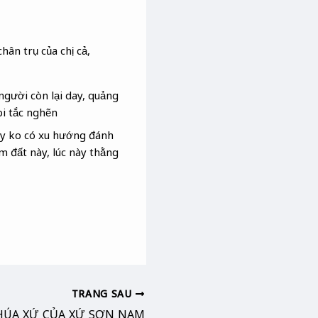
ân trụ của chị cả,
gười còn lại day, quảng
i tắc nghẽn
ày ko có xu hướng đánh
 đất này, lúc này thằng
TRANG SAU
HÚA XỨ CỦA XỨ SƠN NAM