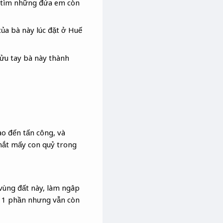
y tìm những đứa em còn
của bà này lúc đặt ở Huế
hửu tay bà này thành
o đến tấn công, và
mắt mấy con quỷ trong
 vùng đất này, làm ngâp
n 1 phần nhưng vẫn còn