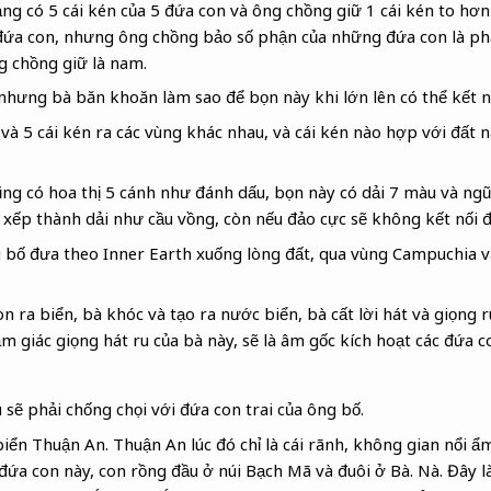
g có 5 cái kén của 5 đứa con và ông chồng giữ 1 cái kén to hơn
a con, nhưng ông chồng bảo số phận của những đứa con là phải
g chồng giữ là nam.
hưng bà băn khoăn làm sao để bọn này khi lớn lên có thể kết nố
 và 5 cái kén ra các vùng khác nhau, và cái kén nào hợp với đất 
ũng có hoa thị 5 cánh như đánh dấu, bọn này có dải 7 màu và ngũ 
 xếp thành dải như cầu vồng, còn nếu đảo cực sẽ không kết nối 
 bố đưa theo Inner Earth xuống lòng đất, qua vùng Campuchia v
 ra biển, bà khóc và tạo ra nước biển, bà cất lời hát và giọng r
m giác giọng hát ru của bà này, sẽ là âm gốc kích hoạt các đứa co
 sẽ phải chống chọi với đứa con trai của ông bố.
biển Thuận An. Thuận An lúc đó chỉ là cái rãnh, không gian nổi ẩ
đứa con này, con rồng đầu ở núi Bạch Mã và đuôi ở Bà. Nà. Đây l