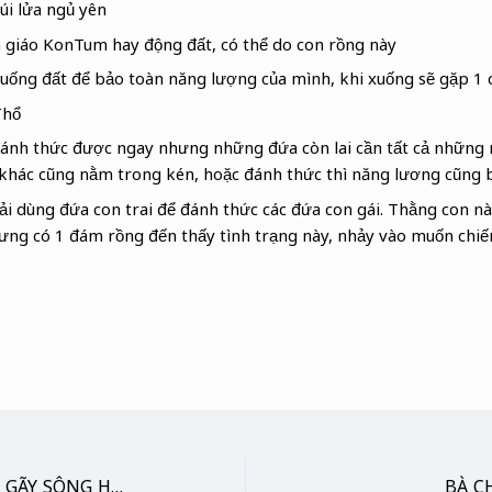
úi lửa ngủ yên
giáo KonTum hay động đất, có thể do con rồng này
xuống đất để bảo toàn năng lượng của mình, khi xuống sẽ gặp 1 ch
Thổ
đánh thức được ngay nhưng những đứa còn lai cần tất cả những n
khác cũng nằm trong kén, hoặc đánh thức thì năng lương cũng b
i dùng đứa con trai để đánh thức các đứa con gái. Thằng con n
ng có 1 đám rồng đến thấy tình trạng này, nhảy vào muốn chiếm
BÀ CHÚA RÃNH (ĐỚI ĐỨT GÃY SÔNG HỒNG)
BÀ C