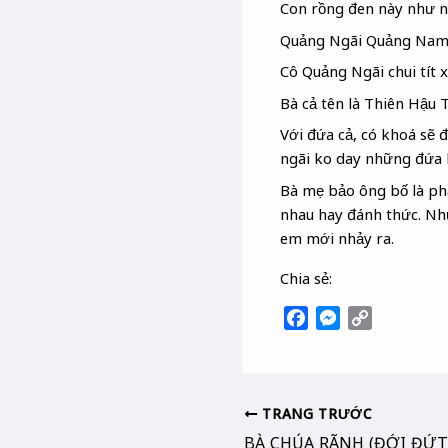
Con rồng đen này như n
Quảng Ngãi Quảng Nam 
Cô Quảng Ngãi chui tít 
Bà cả tên là Thiên Hậu 
Với đứa cả, có khoá sẽ 
ngãi ko day những đứa 
Bà mẹ bảo ông bố là phả
nhau hay đánh thức. Như
em mới nhảy ra.
Chia sẻ:
F
M
C
a
e
o
c
s
p
e
s
y
b
e
L
TRANG TRƯỚC
o
n
i