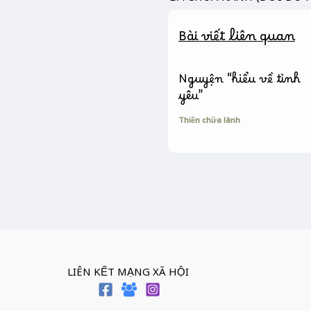
o
g
n
k
e
k
Bài viết liên quan
r
Nguyện “hiểu về tình
yêu”
Thiền chữa lành
LIÊN KẾT MẠNG XÃ HỘI