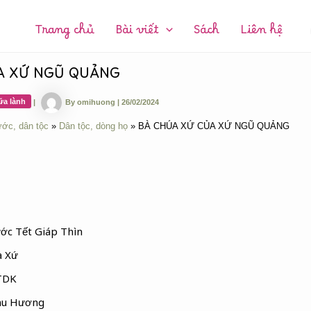
CHUYÊN
MỤC:
Trang chủ
Bài viết
Sách
Liên hệ
A XỨ NGŨ QUẢNG
ữa lành
|
By
omihuong
|
26/02/2024
ước, dân tộc
Dân tộc, dòng họ
BÀ CHÚA XỨ CỦA XỨ NGŨ QUẢNG
ước Tết Giáp Thìn
a Xứ
 TDK
hu Hương