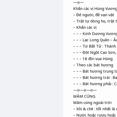
—o—
Khấn các vị Hùng Vươn
– Đẻ người, đẻ vạn vật
– Trật tự dòng họ, trật 
– Khấn các vị
– – – Kinh Dương Vương 
– – – Lạc Long Quân – Âu
– – – Tứ Bất Tử : Thánh
– – – Đột Ngột Cao Sơn,
– – – 18 đời vua Hùng
– Theo các bát hương
– – – Bát hương trung 
– – – Bát hương trái : B
– – – Bát hương phải : 
—o—o—o—
MÂM CÚNG
Mâm cúng ngoài trời
– Xôi & chè : tốt nhất là
– Nước hoặc rượu hoặc tr