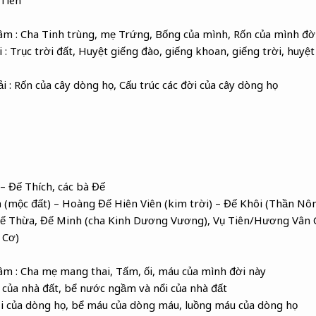
âm : Cha Tinh trùng, mẹ Trứng, Bống của mình, Rốn của mình đờ
 : Trục trời đất, Huyệt giếng đào, giếng khoan, giếng trời, huyệ
i : Rốn của cây dòng họ, Cấu trúc các đời của cây dòng họ
 – Đế Thích, các bà Đế
m (mộc đất) – Hoàng Đế Hiên Viên (kim trời) – Đế Khôi (Thần Nôn
 Đế Thừa, Đế Minh (cha Kinh Dương Vương), Vụ Tiên/Hương Vân C
 Cơ)
âm : Cha mẹ mang thai, Tấm, ối, máu của mình đời này
i của nhà đất, bể nước ngầm và nổi của nhà đất
Ối của dòng họ, bể máu của dòng máu, luồng máu của dòng họ