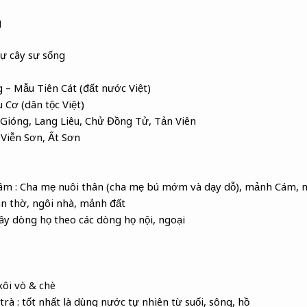
g
tự cây sự sống
– Mẫu Tiên Cát (đất nước Việt)
 Cơ (dân tộc Việt)
 Gióng, Lang Liêu, Chử Đồng Tử, Tản Viên
 Viễn Sơn, Ất Sơn
tâm : Cha mẹ nuôi thân (cha mẹ bú mớm và dạy dỗ), mảnh Cám, 
an thờ, ngôi nhà, mảnh đất
Cây dòng họ theo các dòng họ nội, ngoại
 xôi vò & chè
à : tốt nhất là dùng nước tự nhiên từ suối, sông, hồ