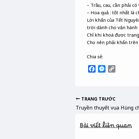
– Trầu, cau, cần phải có 
– Hoa quả : tốt nhất là c
Lời khấn của Tết Nguyê
trời dành cho vận hành 
Chỉ khi khoá được trạng
Cho nên phải khấn trên
Chia sẻ:
F
M
C
a
e
o
c
s
p
e
s
y
b
e
L
TRANG TRƯỚC
o
n
i
Truyền thuyết vua Hùng c
o
g
n
k
e
k
Bài viết liên quan
r