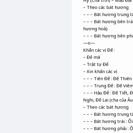
– Theo các bát hương
– – – Bát hương trung t
– – – Bát hương bên trái
hương hoả)
– – – Bát hương bên phả
—o—
Khấn các vị Đế :
– Đẻ mã
– Trật tự Đế
– Xin khấn các vị
– – – Tiên Đế : Đế Thiên
– – – Trung Đế : Đế Viê
– – – Hậu Đế : Đế Tiết,
Nghi, Đế Lai (cha của Âu
– Theo các bát hương
– – – Bát hương trung t
– – – Bát hương trái : Ố
– – – Bát hương phải : 