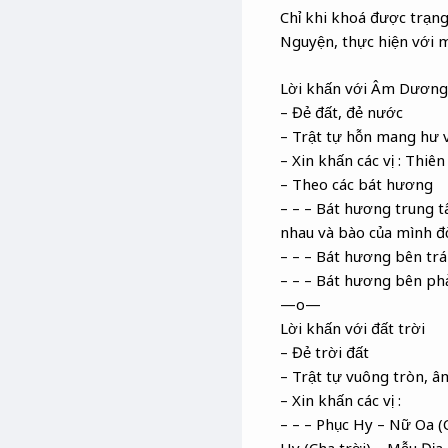
Chỉ khi khoá được trạng 
Nguyện, thực hiện với 
Lời khấn với Âm Dương
– Đẻ đất, đẻ nước
– Trật tự hỗn mang hư v
– Xin khấn các vị : Thiê
– Theo các bát hương
– – – Bát hương trung t
nhau và bào của mình đ
– – – Bát hương bên trái
– – – Bát hương bên phả
—o—
Lời khấn với đất trời
– Đẻ trời đất
– Trật tự vuông tròn, â
– Xin khấn các vị :
– – – Phục Hy – Nữ Oa (C
Hy (Cha trời) – Mẫu Địa