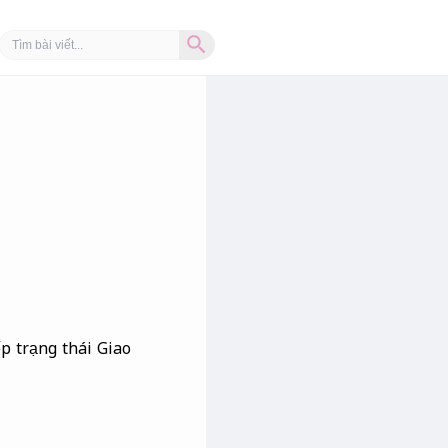
Search Button
Search
for:
p trạng thái Giao