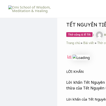
Skip
Post
to
navigation
content
TẾT NGUYÊN TI
Thờ cúng & lễ Tết
|
B
Trang chủ
Bài viết
Thờ c
LỜI KHẤN
Lời khấn Tết Nguyên T
thừa của Tết Nguyên 
Lời khấn của Tết Nguyên