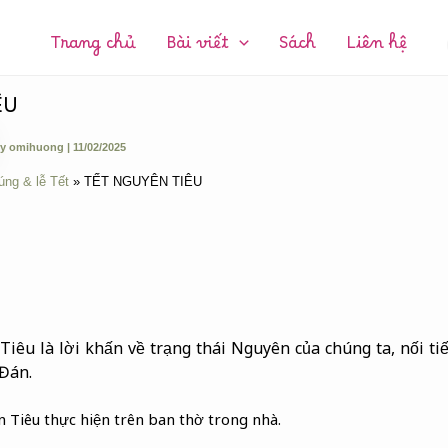
CHUYÊN
MỤC:
Trang chủ
Bài viết
Sách
Liên hệ
ÊU
y
omihuong
|
11/02/2025
úng & lễ Tết
TẾT NGUYÊN TIÊU
iêu là lời khấn về trạng thái Nguyên của chúng ta, nối tiế
Đán.
 Tiêu thực hiện trên ban thờ trong nhà.