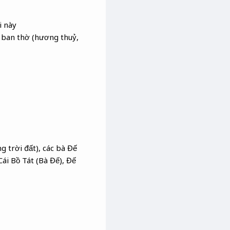
i này
t ban thờ (hương thuỷ,
g trời đất), các bà Đế
ái Bồ Tát (Bà Đế), Đế