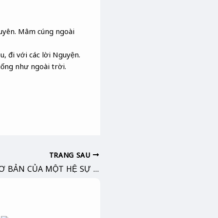
guyên. Mâm cúng ngoài
, đi với các lời Nguyện.
ống như ngoài trời.
TRANG SAU
CÁC THỜI KỲ CƠ BẢN CỦA MỘT HỆ SỰ SỐNG