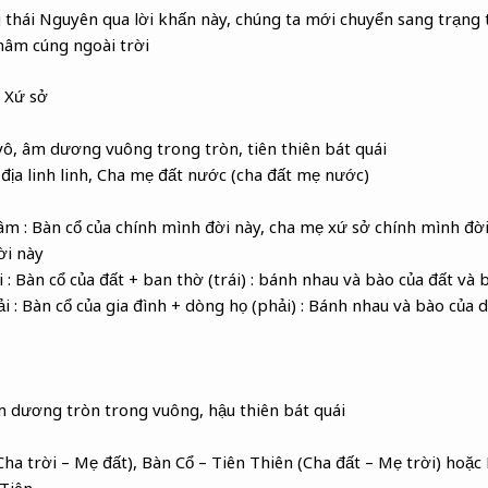
thái Nguyên qua lời khấn này, chúng ta mới chuyển sang trạng thá
mâm cúng ngoài trời
 Xứ sở
ô, âm dương vuông trong tròn, tiên thiên bát quái
n địa linh linh, Cha mẹ đất nước (cha đất mẹ nước)
âm : Bàn cổ của chính mình đời này, cha mẹ xứ sở chính mình đời
ời này
 : Bàn cổ của đất + ban thờ (trái) : bánh nhau và bào của đất và 
i : Bàn cổ của gia đình + dòng họ (phải) : Bánh nhau và bào của 
m dương tròn trong vuông, hậu thiên bát quái
ha trời – Mẹ đất), Bàn Cổ – Tiên Thiên (Cha đất – Mẹ trời) hoặc
 Tiên