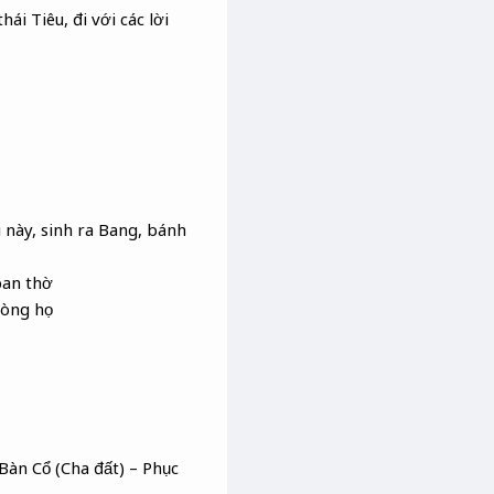
i Tiêu, đi với các lời
 này, sinh ra Bang, bánh
ban thờ
dòng họ
 Bàn Cổ (Cha đất) – Phục