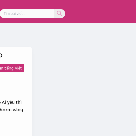
Search Button
Search
for:
O
m tiếng Việt
 Ai yêu thì
 Gươm vàng