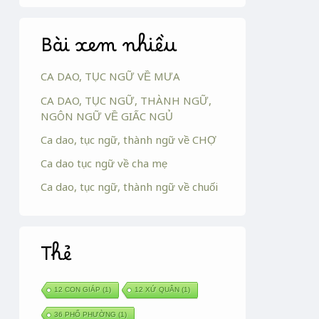
Bài xem nhiều
CA DAO, TỤC NGỮ VỀ MƯA
CA DAO, TỤC NGỮ, THÀNH NGỮ,
NGÔN NGỮ VỀ GIẤC NGỦ
Ca dao, tục ngữ, thành ngữ về CHỢ
Ca dao tục ngữ về cha mẹ
Ca dao, tục ngữ, thành ngữ về chuối
Thẻ
12 CON GIÁP
(1)
12 XỨ QUÂN
(1)
36 PHỐ PHƯỜNG
(1)