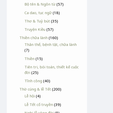
Bộ tên & Ngôn từ
(57)
Ca dao, tục ngữ
(18)
Thơ & Tuỳ bút
(35)
Truyện Kiều
(57)
Thiền chữa lành
(160)
Thân thể, bệnh tật, chữa lành
(7)
Thiền
(15)
Tiên tri, bói toán, thiết kế cuộc
đời
(25)
Tĩnh công
(40)
Thờ cúng & lễ Tết
(200)
Lễ hội
(4)
Lễ Tết cổ truyền
(39)
Nghi lễ vòng đời
(5)