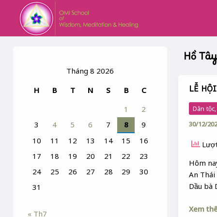
Skip
Post
to
paginatio
content
Hồ Tâ
Tháng 8 2026
LỄ HỘI
H
B
T
N
S
B
C
LỄ
HỘI
Dân tộc
1
2
ĐÌNH
30/12/20
3
4
5
6
7
8
9
AN
THÁI
10
11
12
13
14
15
16
Lượt
17
18
19
20
21
22
23
Hôm nay 
24
25
26
27
28
29
30
An Thái 
Dầu bà 
31
Xem th
« Th7