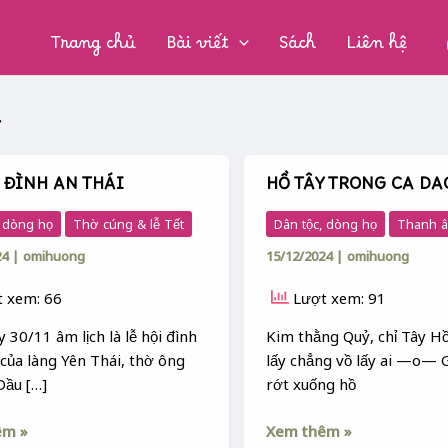
CHUYÊN
MỤC:
n
Trang chủ
Bài viết
Sách
Liên hệ
y
 ĐÌNH AN THÁI
HỒ TÂY TRONG CA DA
HỒ
TÂY
, dòng họ
Thờ cúng & lễ Tết
Dân tộc, dòng họ
Thanh â
TRONG
24
|
omihuong
15/12/2024
|
omihuong
CA
DAO
 xem: 66
Lượt xem: 91
30/11 âm lịch là lễ hội đình
Kim thằng Quỷ, chỉ Tây Hồ
của làng Yên Thái, thờ ông
lấy chẳng vồ lấy ai —o—
Dầu […]
rớt xuống hồ
êm »
Xem thêm »