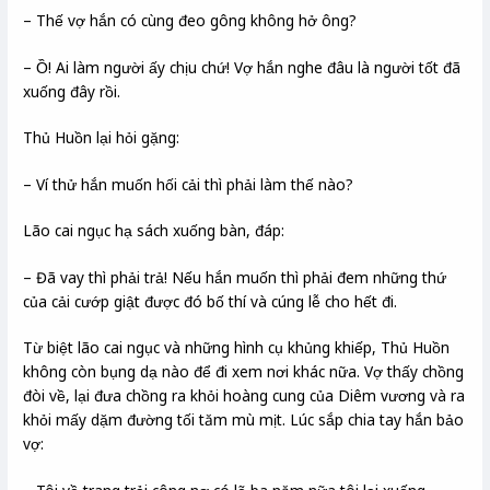
– Thế vợ hắn có cùng đeo gông không hở ông?
– Ồ! Ai làm người ấy chịu chứ! Vợ hắn nghe đâu là người tốt đã
xuống đây rồi.
Thủ Huồn lại hỏi gặng:
– Ví thử hắn muốn hối cải thì phải làm thế nào?
Lão cai ngục hạ sách xuống bàn, đáp:
– Đã vay thì phải trả! Nếu hắn muốn thì phải đem những thứ
của cải cướp giật được đó bố thí và cúng lễ cho hết đi.
Từ biệt lão cai ngục và những hình cụ khủng khiếp, Thủ Huồn
không còn bụng dạ nào để đi xem nơi khác nữa. Vợ thấy chồng
đòi về, lại đưa chồng ra khỏi hoàng cung của Diêm vương và ra
khỏi mấy dặm đường tối tăm mù mịt. Lúc sắp chia tay hắn bảo
vợ: