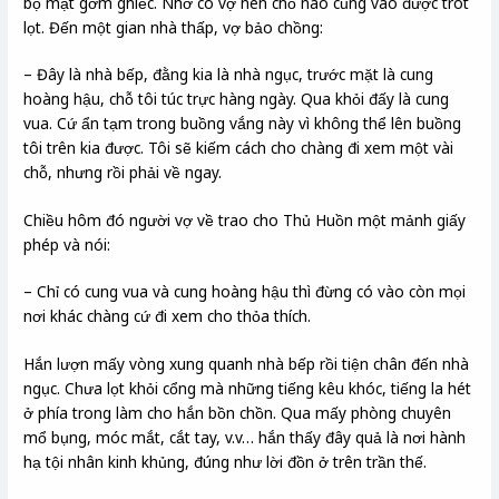
bộ mặt gớm ghiếc. Nhờ có vợ nên chỗ nào cũng vào được trót
lọt. Đến một gian nhà thấp, vợ bảo chồng:
– Đây là nhà bếp, đằng kia là nhà ngục, trước mặt là cung
hoàng hậu, chỗ tôi túc trực hàng ngày. Qua khỏi đấy là cung
vua. Cứ ẩn tạm trong buồng vắng này vì không thể lên buồng
tôi trên kia được. Tôi sẽ kiếm cách cho chàng đi xem một vài
chỗ, nhưng rồi phải về ngay.
Chiều hôm đó người vợ về trao cho Thủ Huồn một mảnh giấy
phép và nói:
– Chỉ có cung vua và cung hoàng hậu thì đừng có vào còn mọi
nơi khác chàng cứ đi xem cho thỏa thích.
Hắn lượn mấy vòng xung quanh nhà bếp rồi tiện chân đến nhà
ngục. Chưa lọt khỏi cổng mà những tiếng kêu khóc, tiếng la hét
ở phía trong làm cho hắn bồn chồn. Qua mấy phòng chuyên
mổ bụng, móc mắt, cắt tay, v.v… hắn thấy đây quả là nơi hành
hạ tội nhân kinh khủng, đúng như lời đồn ở trên trần thế.