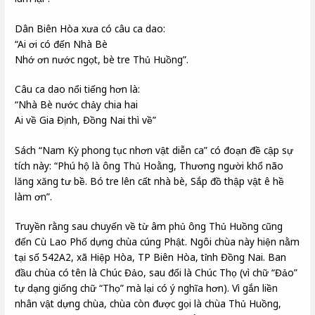
Dân Biên Hòa xưa có câu ca dao:
“Ai ơi có đến Nhà Bè
Nhớ ơn nước ngọt, bè tre Thủ Huồng”.
Câu ca dao nổi tiếng hơn là:
“Nhà Bè nước chảy chia hai
Ai về Gia Định, Đồng Nai thì về”
Sách “Nam Kỳ phong tục nhơn vật diễn ca” có đoạn đề cập sự
tích này: “Phú hộ là ông Thủ Hoằng, Thương người khổ não
lăng xăng tư bề. Bó tre lên cất nhà bè, Sắp đồ thập vật ê hề
làm ơn”.
Truyền rằng sau chuyến về từ âm phủ ông Thủ Huồng cũng
đến Cù Lao Phố dựng chùa cúng Phật. Ngôi chùa này hiện nằm
tại số 542A2, xã Hiệp Hòa, TP Biên Hòa, tỉnh Đồng Nai. Ban
đầu chùa có tên là Chúc Đảo, sau đổi là Chúc Thọ (vì chữ “Đảo”
tự dạng giống chữ “Thọ” mà lại có ý nghĩa hơn). Vì gắn liền
nhân vật dựng chùa, chùa còn được gọi là chùa Thủ Huồng,