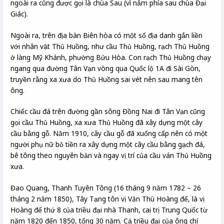
ngoài ra cũng được gọi là chùa Sau (vì nằm phía sau chùa Đại
Giác).
Ngoài ra, trên địa bàn Biên hòa có một số địa danh gắn liền
với nhân vật Thủ Huồng, như cầu Thủ Huồng, rạch Thủ Huồng
ở làng Mỹ Khánh, phường Bửu Hòa. Con rạch Thủ Huồng chạy
ngang qua đường Tân Vạn vòng qua Quốc lộ 1A đi Sài Gòn,
truyền rằng xa xưa do Thủ Huồng sai vét nên sau mang tên
ông.
Chiếc cầu đá trên đường gần sông Đồng Nai đi Tân Vạn cũng
gọi cầu Thủ Huồng, xa xưa Thủ Huồng đã xây dựng một cây
cầu bằng gỗ. Năm 1910, cây cầu gỗ đã xuống cấp nên có một
người phụ nữ bỏ tiền ra xây dựng một cây cầu bằng gạch đá,
bê tông theo nguyên bản và ngay vị trí của cầu ván Thủ Huồng
xưa.
Đao Quang, Thanh Tuyên Tông (16 tháng 9 năm 1782 – 26
tháng 2 năm 1850), Tây Tạng tôn vị Văn Thù Hoàng đế, là vị
Hoàng đế thứ 8 của triều đại nhà Thanh, cai trị Trung Quốc từ
năm 1820 đến 1850, tổng 30 năm. Cả triều đại của ông chỉ