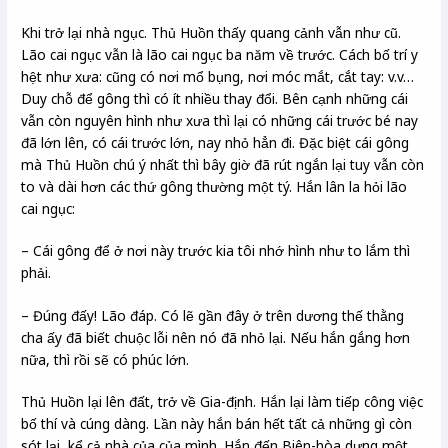
Khi trở lại nhà ngục. Thủ Huồn thấy quang cảnh vẫn như cũ.
Lão cai ngục vẫn là lão cai ngục ba năm về trước. Cách bố trí y
hệt như xưa: cũng có nơi mổ bụng, nơi móc mắt, cắt tay: v.v…
Duy chỗ để gông thì có ít nhiều thay đổi. Bên cạnh những cái
vẫn còn nguyên hình như xưa thì lại có những cái trước bé nay
đã lớn lên, có cái trước lớn, nay nhỏ hẳn đi. Đặc biệt cái gông
mà Thủ Huồn chú ý nhất thì bây giờ đã rút ngắn lại tuy vẫn còn
to và dài hơn các thứ gông thường một tý. Hắn lân la hỏi lão
cai ngục:
– Cái gông để ở nơi này trước kia tôi nhớ hình như to lắm thì
phải.
– Đúng đấy! Lão đáp. Có lẽ gần đây ở trên dương thế thằng
cha ấy đã biết chuộc lỗi nên nó đã nhỏ lại. Nếu hắn gắng hơn
nữa, thì rồi sẽ có phúc lớn.
Thủ Huồn lại lên đất, trở về Gia-định. Hắn lại làm tiếp công việc
bố thí và cúng dàng. Lần này hắn bán hết tất cả những gì còn
sót lại, kể cả nhà của của mình. Hắn đến Biên-hòa dựng một