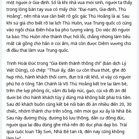
một người ở Gia-định. Số là khi nhà vua mới sinh, người ta thấy
trong lòng bàn tay vua có mấy chữ: “Đại-nam, Gia-định, Thủ
Hoằng”, nên nhà vua cần biết rõ gốc gác Thủ Hoằng là ai. Sau
khi sứ giả cho biết rõ lai lịch Thủ Huồn, vua Trung-quốc có cúng
vào ngôi chùa Biên-hòa ba pho tượng vàng. Do việc đó người
ta bảo Thủ Huồn nhờ thành thực hối lỗi, chẳng những làm tiêu
mất cái gông chờ hắn ở coi âm, mà còn được Diêm vương cho
đi đầu thai làm vua Trung-quốc.
Trịnh Hoài Đức trong “Gia Định thành thông chí” (bản dịch Lý
Việt Dũng), có chép: “Thuở ấy, dân cư còn thưa thớt, ghe đò
hẹp nhỏ, hành khách thổi cơm, đun trà rất khổ, vì vậy có người
phú hộ ở tổng Tân Chánh là Võ Thủ Hoằng kết tre lại làm bè,
trên che lợp phòng ốc, sắm đủ bếp núc, gạo, củi và đồ ăn để
dưới bè cho hành khách tùy ý dùng mà không bắt phải trả tiền.
Sau đó khách buôn cũng kết bè nổi bán đồ ăn nhiều đến 20, 30
chiếc, nhóm thành chợ trên sông, nên mới gọi xứ ấy là Nhà Bè.
Sau này đường thủy, đường bộ lưu thông, dân cư đông đúc,
người qua lại đều dùng ghe nhà nên đò dọc phải dẹp bỏ. Trải
qua cuộc loạn Tây Sơn, Nhà Bè tan rã, đến nay cũng không
làm lại”.