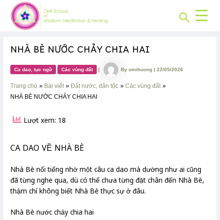
CHUYÊN
Skip
Post
MỤC:
Search
to
navigation
content
NHÀ BÈ NƯỚC CHẢY CHIA HAI
Ca dao, tục ngữ
Các vùng đất
|
By
omihuong
|
22/05/2026
Trang chủ
Bài viết
Đất nước, dân tộc
Các vùng đất
NHÀ BÈ NƯỚC CHẢY CHIA HAI
Lượt xem: 18
CA DAO VỀ NHÀ BÈ
Nhà Bè nổi tiếng nhờ một câu ca dao mà dường như ai cũng
đã từng nghe qua, dù có thể chưa từng đặt chân đến Nhà Bè,
thậm chí không biết Nhà Bè thực sự ở đâu.
Nhà Bè nước chảy chia hai