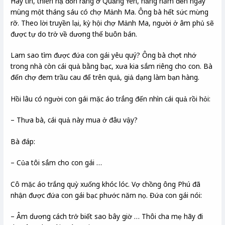
Hay tin, thiên hạ đồn rằng ở Quảng Yên, hằng năm đến ngày
mùng một tháng sáu có chợ Mảnh Ma. Ông bà hết sức mừng
rỡ. Theo lời truyền lại, kỳ hội chợ Mảnh Ma, người ở âm phủ sẽ
được tự do trở về dương thế buôn bán.
Lam sao tìm được đứa con gái yêu quý? Ông bà chợt nhớ
trong nhà còn cái quả bằng bạc, xưa kia sắm riêng cho con. Bà
đến chợ đem trầu cau để trên quả, giả dạng làm bạn hàng.
Hồi lâu có người con gái mặc áo trắng đến nhìn cái quả rồi hỏi:
– Thưa bà, cái quả này mua ở đâu vậy?
Bà đáp:
– Của tôi sắm cho con gái …
Cô mặc áo trắng quỳ xuống khóc lóc. Vợ chồng ông Phú đã
nhận được đứa con gái bạc phước năm nọ. Đứa con gái nói:
– Âm dương cách trở biết sao bây giờ … Thôi cha mẹ hãy đi