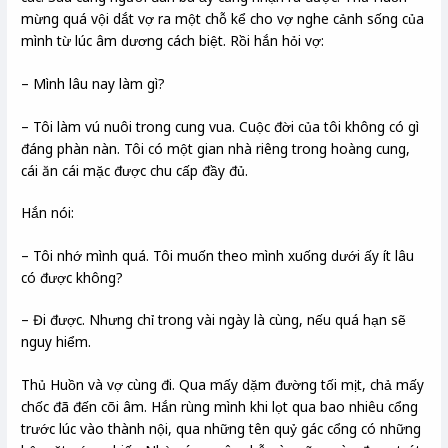
mừng quá vội dắt vợ ra một chỗ kể cho vợ nghe cảnh sống của
mình từ lúc âm dương cách biệt. Rồi hắn hỏi vợ:
– Mình lâu nay làm gì?
– Tôi làm vú nuôi trong cung vua. Cuộc đời của tôi không có gì
đáng phàn nàn. Tôi có một gian nhà riêng trong hoàng cung,
cái ăn cái mặc được chu cấp đầy đủ.
Hắn nói:
– Tôi nhớ mình quá. Tôi muốn theo mình xuống dưới ấy ít lâu
có được không?
– Đi được. Nhưng chỉ trong vài ngày là cùng, nếu quá hạn sẽ
nguy hiểm.
Thủ Huồn và vợ cùng đi. Qua mấy dặm đường tối mịt, chả mấy
chốc đã đến cõi âm. Hắn rùng mình khi lọt qua bao nhiêu cổng
trước lúc vào thành nội, qua những tên quỷ gác cổng có những