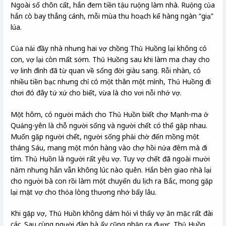
Ngoài số chôn cất, hắn đem tiền tậu ruộng làm nhà. Ruộng của
hắn cò bay thẳng cánh, mỗi mùa thu hoạch kể hàng ngàn “giạ”
lúa.
Của nải đầy nhà nhưng hai vợ chồng Thủ Huồng lại không có
con, vợ lại còn mất sớm. Thủ Huồng sau khi làm ma chay cho
vợ linh đình đã từ quan về sống đời giàu sang. Rỗi nhàn, có
nhiều tiền bạc nhưng chỉ có một thân một mình, Thủ Huồng đi
chơi đó đây tứ xứ cho biết, vừa là cho vơi nỗi nhớ vợ.
Một hôm, có người mách cho Thủ Huồn biết chợ Mạnh-ma ở
Quảng-yên là chỗ người sống và người chết có thể gặp nhau.
Muốn gặp người chết, người sống phải chờ đến mồng một
tháng Sáu, mang một món hàng vào chợ hồi nửa đêm mà đi
tìm. Thủ Huồn là người rất yêu vợ. Tuy vợ chết đã ngoài mười
năm nhưng hắn vẫn không lúc nào quên. Hắn bèn giao nhà lại
cho người bà con rồi làm một chuyến du lịch ra Bắc, mong gặp
lại mặt vợ cho thỏa lòng thương nhớ bấy lâu.
Khi gặp vợ, Thủ Huồn không dám hỏi vì thấy vợ ăn mặc rất đài
các. Sau cùng người đàn bà ấy cũng nhận ra được. Thủ Huồn