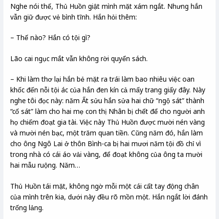
Nghe nói thế, Thủ Huồn giật mình mặt xám ngắt. Nhưng hắn
vẫn giữ được vẻ bình tĩnh. Hắn hỏi thêm:
– Thế nào? Hắn có tội gì?
Lão cai ngục mắt vẫn không rời quyển sách.
– Khi làm thơ lại hắn bẻ mặt ra trái làm bao nhiêu việc oan
khốc đến nỗi tội ác của hắn đen kín cả mấy trang giấy đây. Này
nghe tôi đọc này: năm Ất sửu hắn sửa hai chữ “ngộ sát” thành
“cố sát” làm cho hai mẹ con thị Nhân bị chết để cho người anh
họ chiếm đoạt gia tài. Việc này Thủ Huồn được mười nén vàng
và mười nén bạc, một trăm quan tiền. Cũng năm đó, hắn làm
cho ông Ngô Lai ở thôn Bình-ca bị hai mươi năm tội đồ chỉ vì
trong nhà có cái áo vải vàng, để đoạt không của ông ta mười
hai mẫu ruộng. Năm…
Thủ Huồn tái mặt, không ngờ mỗi một cái cất tay động chân
của mình trên kia, dưới này đều rõ mồn một. Hắn ngắt lời đánh
trống lảng.