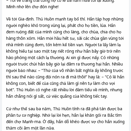
– Tôi về trang trải công nợ có lẽ ba năm nữa tôi lại xuống.
Mình nhớ lên chợ đón nghe!
Về tới Gia-định. Thủ Huồn mạnh tay bố thí. Hắn tập hợp những
người nghèo khó trong vùng lại, phát cho họ tiền, lúa. Hắn
đem ruộng đất của mình cúng cho làng, cho chùa, chia cho họ
hàng thôn xóm. Hắn mời hầu hết sư, sãi các chùa gần vùng tới
nhà mình cúng đơm, tốn kém kể tiền vạn. Người ta lấy làm lạ
không hiểu tại sao một tay riết róng như hắn bây giờ trở nên
hào phóng một cách lạ thường. Ai xin gì được nấy. Có những
người trước chửi hắn bây giờ lại đâm ra thương hại hắn. Nhiều
người bảo nhau: – “Thứ của vô nhân bất nghĩa ấy không trước
thì sau thể nào cũng đội nón ra đi mà thôi!” hay là: – “Có lẽ hắn
không con, biết để của cũng chả làm gì nên tự làm cho vợi
bớt”. Thủ Huồn có nghe rất nhiều lời đàm tiếu về mình, nhưng
hắn chẳng nói gì sất, cứ việc quẳng của không tiếc tay.
Cứ như thế sau ba năm, Thủ Huồn tính ra đã phá tán được ba
phần tư cơ nghiệp. Nhớ lại lời hẹn, hắn lại khăn gói ra Bắc tìm
đến chợ Mạnh-ma. Ở đây, hắn dỗ khéo được vợ cho hắn xuống
thăm cõi âm một lần nữa.