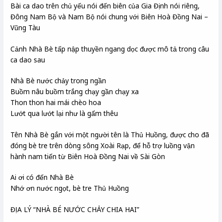
Bài ca dao trên chủ yếu nói đến biên của Gia Định nói riêng,
Đông Nam Bộ và Nam Bộ nói chung với Biên Hoà Đồng Nai –
Vũng Tàu
Cảnh Nhà Bè tấp nập thuyền ngang dọc được mô tả trong câu
ca dao sau
Nhà Bè nước chảy trong ngần
Buồm nâu buồm trắng chạy gần chạy xa
Thon thon hai mái chèo hoa
Lướt qua lướt lại như là gấm thêu
Tên Nhà Bè gắn với một người tên là Thủ Huồng, được cho đã
đóng bè tre trên dòng sông Xoài Rạp, để hỗ trợ luồng vận
hành nam tiến từ Biên Hoà Đồng Nai về Sài Gòn
Ai ơi có đến Nhà Bè
Nhớ ơn nước ngọt, bè tre Thủ Huồng
ĐỊA LÝ “NHÀ BÉ NƯỚC CHẢY CHIA HAI”