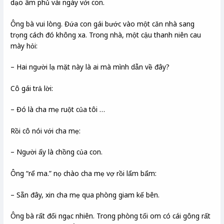
dạo âm phủ vài ngày với con.
Ông bà vui lòng. Đứa con gái bước vào một căn nhà sang
trọng cách đó không xa. Trong nhà, một cậu thanh niên cau
mày hỏi:
– Hai người lạ mặt này là ai mà mình dẫn về đây?
Cô gái trả lời:
– Đó là cha mẹ ruột của tôi …
Rồi cô nói với cha mẹ:
– Người ấy là chồng của con.
Ông “rể ma.” nọ chào cha mẹ vợ rồi lẩm bẩm:
– Sẵn đây, xin cha mẹ qua phòng giam kế bên.
Ông bà rất đổi ngạc nhiên. Trong phòng tối om có cái gông rất