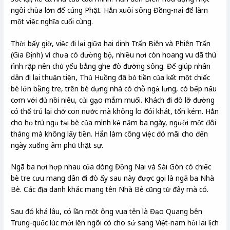
ngôi chùa lớn để cúng Phật. Hắn xuôi sông Đồng-nai để làm
một việc nghĩa cuối cùng.
Thời bấy giờ, việc đi lại giữa hai dinh Trấn Biên và Phiên Trấn
(Gia Định) vì chưa có đường bộ, nhiều nơi còn hoang vu dã thú
rình rập nên chủ yếu bằng ghe đò đường sông. Để giúp nhân
dân đi lại thuận tiện, Thủ Huồng đã bỏ tiền của kết một chiếc
bè lớn bằng tre, trên bè dựng nhà có chỗ ngả lưng, có bếp nấu
cơm với đủ nồi niêu, củi gạo mắm muối. Khách đi đò lỡ đường
có thể trú lại chờ con nước mà không lo đói khát, tốn kém. Hắn
cho họ trú ngụ tại bè của mình kẻ năm ba ngày, người một đôi
tháng mà không lấy tiền. Hắn làm công việc đó mãi cho đến
ngày xuống âm phủ thật sự.
Ngã ba nơi hợp nhau của dòng Đồng Nai và Sài Gòn có chiếc
bè tre cưu mang dân đi đò ấy sau này được gọi là ngã ba Nhà
Bè. Các địa danh khác mang tên Nhà Bè cũng từ đây mà có.
Sau đó khá lâu, có lần một ông vua tên là Đạo Quang bên
Trung-quốc lúc mới lên ngôi có cho sứ sang Việt-nam hỏi lai lịch