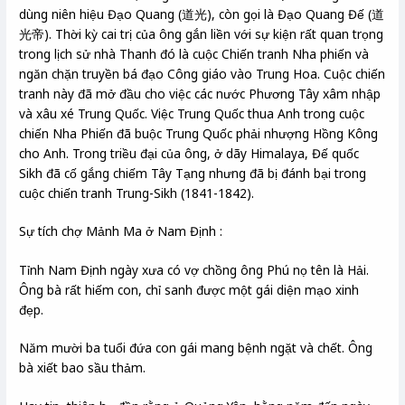
dùng niên hiệu Đạo Quang (道光), còn gọi là Đạo Quang Đế (道
光帝). Thời kỳ cai trị của ông gắn liền với sự kiện rất quan trọng
trong lịch sử nhà Thanh đó là cuộc Chiến tranh Nha phiến và
ngăn chặn truyền bá đạo Công giáo vào Trung Hoa. Cuộc chiến
tranh này đã mở đầu cho việc các nước Phương Tây xâm nhập
và xâu xé Trung Quốc. Việc Trung Quốc thua Anh trong cuộc
chiến Nha Phiến đã buộc Trung Quốc phải nhượng Hồng Kông
cho Anh. Trong triều đại của ông, ở dãy Himalaya, Đế quốc
Sikh đã cố gắng chiếm Tây Tạng nhưng đã bị đánh bại trong
cuộc chiến tranh Trung-Sikh (1841-1842).
Sự tích chợ Mảnh Ma ở Nam Định :
Tỉnh Nam Định ngày xưa có vợ chồng ông Phú nọ tên là Hải.
Ông bà rất hiếm con, chỉ sanh được một gái diện mạo xinh
đẹp.
Năm mười ba tuổi đứa con gái mang bệnh ngặt và chết. Ông
bà xiết bao sầu thảm.