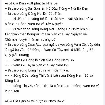
Ai về Gia Định xuất phát từ Nhà Bè
– Đi theo sông Sài Gòn lên Hồ Dầu Tiếng – Núi Bà Đen
– Đi theo sông Đồng Nai lên Cát Tiên
– – – đi tiếp theo sông Bé lên Thác Mơ – Núi Bà Rá, mà là
biên của Đông Nam Bộ và Tây Nguyên
– – – đi tiếp theo sông Đồng Nai – sông Đa Nhim lên núi
Langbian thác Pongour, mà là biên của Tây Nguyên và
Chămpa (duyên hải nam trung bộ)
– Đi theo sông Xoài Rạp qua ngã ba với sông Vàm Cỏ, tiếp đến
là ngã ba Vàm Cỏ Đông – Vàm Cỏ Tây, nơi có Miếu ông Bần
Quỳ (Xà Hương)
– – – Vàm Cỏ Đông là biên của Đông Nam Bộ
– – – Vàm Cỏ Tây là biên của Tây Nam Bộ
– Đi theo sông Lòng Tàu ra vịnh Gành Rái,
– – – Sông Dừa, sông Thị Vải là biên của Đông Nam Bộ và
Đồng Nai
– – – Sông Thị Vải, sông Dinh là biên của của Đông Nam Bộ và
Vũng Tàu
Ai về Gia Định sẽ về được cả Nam Bộ vì