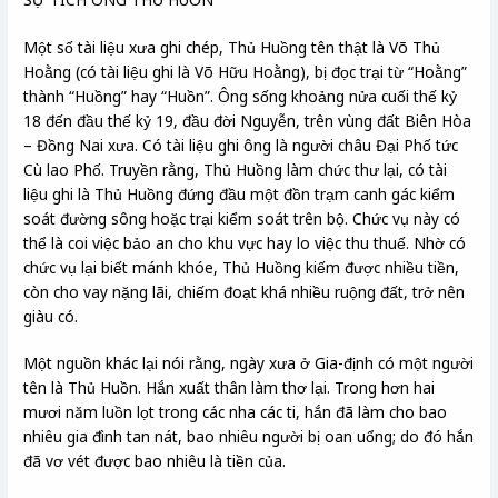
Một số tài liệu xưa ghi chép, Thủ Huồng tên thật là Võ Thủ
Hoằng (có tài liệu ghi là Võ Hữu Hoằng), bị đọc trại từ “Hoằng”
thành “Huồng” hay “Huồn”. Ông sống khoảng nửa cuối thế kỷ
18 đến đầu thế kỷ 19, đầu đời Nguyễn, trên vùng đất Biên Hòa
– Đồng Nai xưa. Có tài liệu ghi ông là người châu Đại Phố tức
Cù lao Phố. Truyền rằng, Thủ Huồng làm chức thư lại, có tài
liệu ghi là Thủ Huồng đứng đầu một đồn trạm canh gác kiểm
soát đường sông hoặc trại kiểm soát trên bộ. Chức vụ này có
thể là coi việc bảo an cho khu vực hay lo việc thu thuế. Nhờ có
chức vụ lại biết mánh khóe, Thủ Huồng kiếm được nhiều tiền,
còn cho vay nặng lãi, chiếm đoạt khá nhiều ruộng đất, trở nên
giàu có.
Một nguồn khác lại nói rằng, ngày xưa ở Gia-định có một người
tên là Thủ Huồn. Hắn xuất thân làm thơ lại. Trong hơn hai
mươi năm luồn lọt trong các nha các ti, hắn đã làm cho bao
nhiêu gia đình tan nát, bao nhiêu người bị oan uổng; do đó hắn
đã vơ vét được bao nhiêu là tiền của.