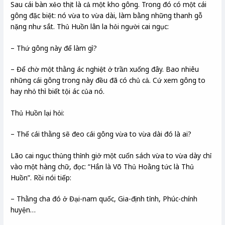
Sau cái bàn xẻo thịt là cả một kho gông. Trong đó có một cái
gông đặc biệt: nó vừa to vừa dài, làm bằng những thanh gỗ
nặng như sắt. Thủ Huồn lân la hỏi người cai ngục:
– Thứ gông này để làm gì?
– Để chờ một thằng ác nghiệt ở trần xuống đây. Bao nhiêu
những cái gông trong này đều đã có chủ cả. Cứ xem gông to
hay nhỏ thì biết tội ác của nó.
Thủ Huồn lại hỏi:
– Thế cái thằng sẽ đeo cái gông vừa to vừa dài đó là ai?
Lão cai ngục thủng thỉnh giở một cuốn sách vừa to vừa dày chỉ
vào một hàng chữ, đọc: “Hắn là Võ Thủ Hoằng tức là Thủ
Huồn”. Rồi nói tiếp:
– Thằng cha đó ở Đại-nam quốc, Gia-định tỉnh, Phúc-chính
huyện…