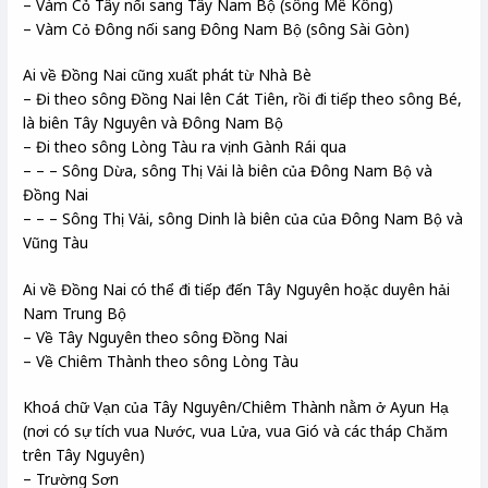
– Vàm Cỏ Tây nối sang Tây Nam Bộ (sông Mê Kông)
– Vàm Cỏ Đông nối sang Đông Nam Bộ (sông Sài Gòn)
Ai về Đồng Nai cũng xuất phát từ Nhà Bè
– Đi theo sông Đồng Nai lên Cát Tiên, rồi đi tiếp theo sông Bé,
là biên Tây Nguyên và Đông Nam Bộ
– Đi theo sông Lòng Tàu ra vịnh Gành Rái qua
– – – Sông Dừa, sông Thị Vải là biên của Đông Nam Bộ và
Đồng Nai
– – – Sông Thị Vải, sông Dinh là biên của của Đông Nam Bộ và
Vũng Tàu
Ai về Đồng Nai có thể đi tiếp đến Tây Nguyên hoặc duyên hải
Nam Trung Bộ
– Về Tây Nguyên theo sông Đồng Nai
– Về Chiêm Thành theo sông Lòng Tàu
Khoá chữ Vạn của Tây Nguyên/Chiêm Thành nằm ở Ayun Hạ
(nơi có sự tích vua Nước, vua Lửa, vua Gió và các tháp Chăm
trên Tây Nguyên)
– Trường Sơn