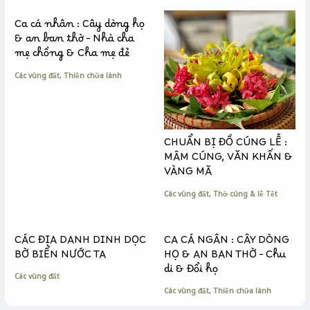
o
g
n
k
e
k
Ca cá nhân : Cây dòng họ
r
& an ban thờ – Nhà cha
mẹ chồng & Cha mẹ đẻ
Các vùng đất
,
Thiền chữa lành
CHUẨN BỊ ĐỒ CÚNG LỄ :
MÂM CÚNG, VĂN KHẤN &
VÀNG MÃ
Các vùng đất
,
Thờ cúng & lễ Tết
CÁC ĐỊA DANH DINH DỌC
CA CÁ NGÂN : CÂY DÒNG
BỜ BIỂN NƯỚC TA
HỌ & AN BAN THỜ – Chu
di & Đổi họ
Các vùng đất
Các vùng đất
,
Thiền chữa lành