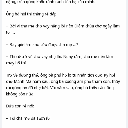
nặng, trên gông khắc rành rành tên họ của mình.
Ông bà hỏi thì chàng rể đáp:
– Bởi vì cha mẹ cho vay nặng lời nên Diêm chúa chờ ngày làm
tội …
– Bây giờ làm sao cứu được cha mẹ …?
– Thì cứ trở về cho vay nhẹ lời. Ngày rằm, cha me nên làm
chay bố thí.
Trở về dương thế, ông bà phú hộ lo tu nhân tích đức. Kỳ hội
chợ Mảnh Ma năm sau, ông bà xuống âm phủ thăm con, thấy
cái gông nọ đã nhẹ bớt. Vài năm sau, ông bà thấy cái gông
không còn nữa.
Đứa con rể nói:
– Tội cha mẹ đã sạch rồi.