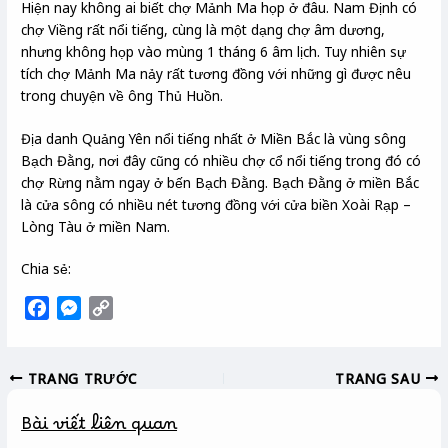
Hiện nay không ai biết chợ Mảnh Ma họp ở đâu. Nam Định có
chợ Viềng rất nổi tiếng, cùng là một dạng chợ âm dương,
nhưng không họp vào mùng 1 tháng 6 âm lịch. Tuy nhiên sự
tích chợ Mảnh Ma nảy rất tương đồng với những gì được nêu
trong chuyện về ông Thủ Huồn.
Địa danh Quảng Yên nổi tiếng nhất ở Miền Bắc là vùng sông
Bạch Đằng, nơi đây cũng có nhiều chợ cổ nổi tiếng trong đó có
chợ Rừng nằm ngay ở bến Bạch Đằng. Bạch Đằng ở miền Bắc
là cửa sông có nhiều nét tương đồng với cửa biền Xoài Rạp –
Lòng Tàu ở miền Nam.
Chia sẻ:
F
M
C
a
e
o
c
s
p
TRANG TRƯỚC
TRANG SAU
e
s
y
b
e
L
Bài viết liên quan
o
n
i