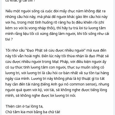
có khác gì cái tivi ?
Nếu một người sống cả cuộc đời mấy chục năm không đặt ra
những câu hỏi này, mà phải để người khác gào lên câu hỏi này
với họ, trong một tình huống rõ ràng họ bị điều khiển rồi (chỉ
kém so với bị vong nhập thôi), thì hãy tự trả lời từ lương tâm
mình rằng liệu tôi có xứng đáng làm người, khi tôi sống như cái
tivi ?
Tôi nhớ câu “Đạo Phật sẽ cứu được nhiều người” mà xưa đến
này tôi vẫn hoài nghi. Đến lúc này tôi thừa nhận là đạo Phật sẽ
cứu được nhiều người trong Mạt Pháp, với điều kiện người ấy
có sự thức tỉnh lương tâm con người, thực sự muốn sống có
lương tri, với lương tri là câu hỏi cơ bản nhất về sự tồn tại hàng
ngày của mình. Lương tri này không phải là kỹ thuật gì to tát
hay cần đến tài năng (tiếng Anh gọi nó common sense), nhưng
người quá quen với kỹ, với tài, sẽ không nghe được tiếng lòng
mình, sẽ không nghe được lời lương tri nói.
Thiện căn ở tại lòng ta,
Chữ tâm kia mới bằng ba chữ tài!