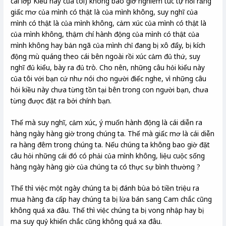
cái lớp Kiều này của tôi) không bao giờ nghiêm túc tự hỏi rằng
giấc mơ của mình có thật là của mình không, suy nghĩ của
mình có thật là của mình không, cảm xúc của mình có thật là
của mình không, thậm chí hành động của mình có thật của
mình không hay bản ngã của mình chỉ đang bị xô đẩy, bị kích
động mù quáng theo cái bên ngoài rồi xúc cảm đủ thứ, suy
nghĩ đủ kiểu, bày ra đủ trò. Cho nên, những câu hỏi kiểu này
của tôi với bạn cứ như nói cho người điếc nghe, vì những câu
hỏi kiều này chưa từng tồn tại bên trong con người bạn, chưa
từng được đặt ra bởi chính bạn.
Thế mà suy nghĩ, cảm xúc, ý muốn hành động là cái diễn ra
hàng ngày hàng giờ trong chúng ta. Thế mà giấc mơ là cái diễn
ra hàng đêm trong chúng ta. Nếu chúng ta không bao giờ đặt
câu hỏi những cái đó có phải của mình không, liệu cuộc sống
hàng ngày hàng giờ của chúng ta có thực sự bình thường ?
Thế thì việc một ngày chúng ta bị đánh bùa bỏ tiền triệu ra
mua hàng đa cấp hay chúng ta bị lừa bán sang Cam chắc cũng
không quá xa đâu. Thế thì việc chúng ta bị vong nhập hay bị
ma suy quỷ khiến chắc cũng không quá xa đâu.