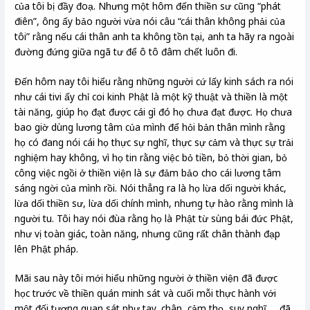
của tôi bị đầy đoạ. Nhưng một hôm đến thiền sư cũng “phát
điên”, ông ấy bảo người vừa nói câu “cái thân không phải của
tôi” rằng nếu cái thân anh ta không tồn tại, anh ta hãy ra ngoài
đường đứng giữa ngã tư để ô tô đâm chết luôn đi.
Đến hôm nay tôi hiểu rằng những người cứ lấy kinh sách ra nói
như cái tivi ấy chỉ coi kinh Phật là một kỹ thuật và thiền là một
tài năng, giúp họ đạt được cái gì đó họ chưa đạt được. Họ chưa
bao giờ dùng lương tâm của mình để hỏi bản thân mình rằng
họ có đang nói cái họ thực sự nghĩ, thực sự cảm và thực sự trải
nghiệm hay không, vì họ tin rằng việc bỏ tiền, bỏ thời gian, bỏ
công việc ngồi ở thiền viện là sự đảm bảo cho cái lương tâm
sáng ngời của mình rồi. Nói thẳng ra là họ lừa dối người khác,
lừa dối thiền sư, lừa dối chính mình, nhưng tự hào rằng mình là
người tu. Tôi hay nói đùa rằng họ là Phật từ sùng bái đức Phật,
như vị toàn giác, toàn năng, nhưng cũng rất chân thành đạp
lên Phật pháp.
Mãi sau này tôi mới hiểu những người ở thiền viện đã được
học trước về thiền quán minh sát và cuối mỗi thực hành với
một đối tượng quan sát như tay, chân, cảm thọ, suy nghĩ … đã