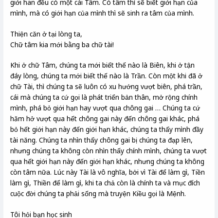
giới han đều có một cái Tâm. Có tâm thì sẽ biết giới hạn của
mình, mà có giới hạn của mình thì sẽ sinh ra tâm của mình.
Thiện căn ở tại lòng ta,
Chữ tâm kia mới bằng ba chữ tài!
Khi ở chữ Tâm, chúng ta mới biết thế nào là Biên, khi ở tận
đáy lòng, chúng ta mới biết thế nào là Trần. Còn một khi đã ở
chữ Tài, thì chúng ta sẽ luôn có xu hướng vượt biên, phá trần,
cái mà chúng ta cứ gọi là phát triển bản thân, mở rộng chính
mình, phá bỏ giới hạn hay vượt qua chông gai … Chúng ta cứ
hăm hở vượt qua hết chông gai này đến chông gai khác, phá
bỏ hết giới hạn này đến giới hạn khác, chúng ta thấy mình đầy
tài năng. Chúng ta nhìn thấy chông gai bị chúng ta đạp lên,
nhưng chúng ta không còn nhìn thấy chính mình, chúng ta vượt
qua hết giới hạn này đến giới hạn khác, nhưng chúng ta không
còn tâm nữa. Lúc này Tài là vô nghĩa, bởi vì Tài để làm gì, Tiền
làm gì, Thiền để làm gì, khi ta chả còn là chính ta và mục đích
cuộc đời chúng ta phải sống mà truyện Kiều gọi là Mệnh.
Tôi hỏi bạn học sinh