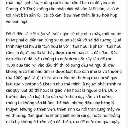
chân ngã lạnh lẽo, không cách nào hiện Thân ra để yêu anh
Phong. Cô Thuỷ không cần nhập diệt để vào Niết bàn, vì cô ở
cõi Niết bàn sẵn rồi, cái cô cần là sự hiện thân, là sự hoà hợp
với bản ngã.
Để đi đến cái kết luận về “vô” nghe cứ nhẹ như mây, một người
thiền phải đi đến tận cùng sự quan sát về vô số đối tượng. Quá
trình này tôi hiểu là “tận hữu là vô”, “tận hữu là pháp”, “tận hữu
cũng là đạo”, nghĩa là thấy được cái vô này là … đắc đạo. Đắc
đạo đâu có dễ. Nếu chúng ta ngồi dưới gốc cây táo để cho
1000 quả táo rơi vào đầu thì chỉ có sưng đầu và ngu đi, chứ
không ai có thể nào tìm ra được luật hấp dẫn (mà là vô thường
của 1000 quả táo) trừ Newton. Người thường mà nói về quy
luật của Newton và Eistein như thể mình là người phát minh ra
các quy luật đó thì hoặc là giáo viên hoặc là người điên. Dù ở
trường dạy sẵn luật hấp dẫn và ở chùa dạy sẵn vô thường,
chúng ta không vẫn không thể hiểu những điều này bằng lý
thuyết. Nhưng ở thiền viện, thiền sinh cứ nói tràn cung mây về
vô thường, đơn giản họ không biết nó là cái gì, hoặc nói thẳng
ra là họ không ở thiền viện để thiền, mà để ngồi cho qua ngày.