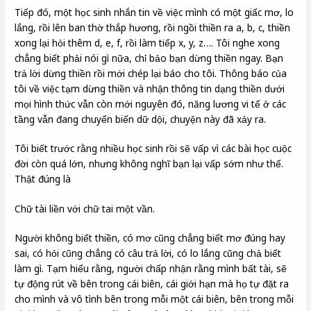
Tiếp đó, một học sinh nhắn tin về việc mình có một giấc mơ, lo
lắng, rồi lên ban thờ thắp hương, rồi ngồi thiền ra a, b, c, thiền
xong lại hỏi thêm d, e, f, rồi làm tiếp x, y, z…. Tôi nghe xong
chẳng biết phải nói gì nữa, chỉ bảo bạn dừng thiền ngay. Bạn
trả lời dừng thiền rồi mới chép lại báo cho tôi. Thông báo của
tôi về việc tạm dừng thiền và nhận thông tin dạng thiền dưới
mọi hình thức vẫn còn mới nguyên đó, năng lương vi tế ở các
tầng vẫn đang chuyển biến dữ dội, chuyện này đã xảy ra.
Tôi biết trước rằng nhiều học sinh rồi sẽ vấp vì các bài học cuộc
đời còn quá lớn, nhưng không nghĩ bạn lại vấp sớm như thế.
Thật đúng là
Chữ tài liền với chữ tai một vần.
Người không biết thiền, có mơ cũng chẳng biết mơ đúng hay
sai, có hỏi cũng chẳng có câu trả lời, có lo lắng cũng chả biết
làm gì. Tạm hiểu rằng, người chấp nhận rằng mình bất tài, sẽ
tự động rút về bên trong cái biên, cái giới hạn mà họ tự đặt ra
cho mình và vô tình bên trong mỗi một cái biên, bên trong mỗi