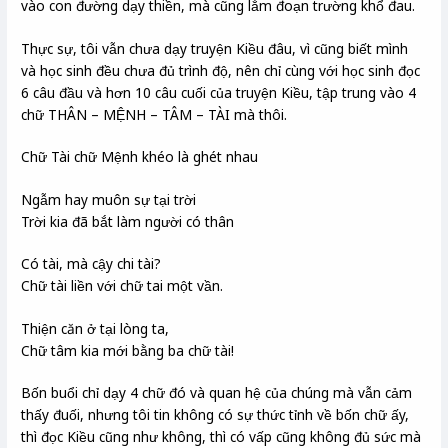
vào con đường dạy thiền, mà cũng lắm đoạn trường khổ đau.
Thực sự, tôi vẫn chưa dạy truyện Kiều đâu, vì cũng biết mình
và học sinh đều chưa đủ trình độ, nên chỉ cùng với học sinh đọc
6 câu đầu và hơn 10 câu cuối của truyện Kiều, tập trung vào 4
chữ THÂN – MỆNH – TÂM – TÀI mà thôi.
Chữ Tài chữ Mệnh khéo là ghét nhau
Ngẫm hay muôn sự tại trời
Trời kia đã bắt làm người có thân
Có tài, mà cậy chi tài?
Chữ tài liền với chữ tai một vần.
Thiện căn ở tại lòng ta,
Chữ tâm kia mới bằng ba chữ tài!
Bốn buổi chỉ dạy 4 chữ đó và quan hệ của chúng mà vẫn cảm
thấy đuối, nhưng tôi tin không có sự thức tỉnh về bốn chữ ấy,
thì đọc Kiều cũng như không, thì có vấp cũng không đủ sức mà