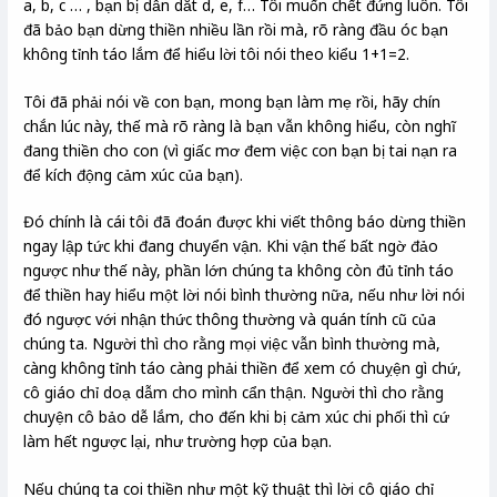
a, b, c … , bạn bị dẫn dắt d, e, f… Tôi muốn chết đứng luôn. Tôi
đã bảo bạn dừng thiền nhiều lần rồi mà, rõ ràng đầu óc bạn
không tỉnh táo lắm để hiểu lời tôi nói theo kiểu 1+1=2.
Tôi đã phải nói về con bạn, mong bạn làm mẹ rồi, hãy chín
chắn lúc này, thế mà rõ ràng là bạn vẫn không hiểu, còn nghĩ
đang thiền cho con (vì giấc mơ đem việc con bạn bị tai nạn ra
để kích động cảm xúc của bạn).
Đó chính là cái tôi đã đoán được khi viết thông báo dừng thiền
ngay lập tức khi đang chuyển vận. Khi vận thế bất ngờ đảo
ngược như thế này, phần lớn chúng ta không còn đủ tỉnh táo
để thiền hay hiểu một lời nói bình thường nữa, nếu như lời nói
đó ngược với nhận thức thông thường và quán tính cũ của
chúng ta. Người thì cho rằng mọi việc vẫn bình thường mà,
càng không tỉnh táo càng phải thiền để xem có chuỵện gì chứ,
cô giáo chỉ doạ dẫm cho mình cẩn thận. Người thì cho rằng
chuyện cô bảo dễ lắm, cho đến khi bị cảm xúc chi phối thì cứ
làm hết ngược lại, như trường hợp của bạn.
Nếu chúng ta coi thiền như một kỹ thuật thì lời cô giáo chỉ