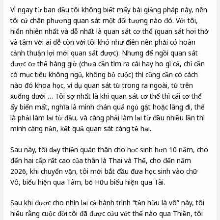
Vì ngay từ ban đầu tôi không biết mấy bài giảng pháp này, nên
tôi cứ chân phương quan sát một đối tượng nào đó. Với tôi,
hiển nhiên nhất và dễ nhất là quan sát cơ thể (quan sát hơi thở
và tâm với ai dễ còn với tôi khó như điên nên phải có hoàn
cảnh thuận lợi mới quan sát được). Nhưng để ngồi quan sát
được cơ thể hàng giờ (chưa cần tìm ra cái hay ho gì cả, chỉ cần
có mục tiêu không ngủ, không bỏ cuộc) thì cũng cần có cách
nào đó khoa học, ví dụ quan sát từ trong ra ngoài, từ trên
xuống dưới … Tôi sợ nhất là khi quan sát cơ thể thì cái cơ thể
ấy biến mất, nghĩa là mình chán quá ngủ gật hoặc lãng đi, thế
là phải làm lại từ đầu, và càng phải làm lại từ đầu nhiều lần thì
mình càng nản, kết quả quan sát càng tệ hại.
Sau này, tôi dạy thiền quán thân cho học sinh hơn 10 năm, cho
đến hai cấp rất cao của thân là Thai và Thế, cho đến năm
2026, khi chuyển vận, tôi mới bắt đầu đưa học sinh vào chữ
Vô, biểu hiện qua Tâm, bỏ Hữu biểu hiện qua Tài.
Sau khi được cho nhìn lại cả hành trình “tận hữu là vô” này, tôi
hiểu rằng cuộc đời tôi đã được cứu vớt thế nào qua Thiền, tôi