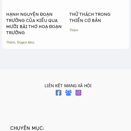
HẠNH NGUYỆN ĐOẠN
THỬ THÁCH TRONG
TRƯỜNG CỦA KIỀU QUA
THIỀN CƠ BẢN
MƯỜI BÀI THƠ HOẠ ĐOẠN
Thiền
TRƯỜNG
Thiền
,
Truyện Kiều
LIÊN KẾT MẠNG XÃ HỘI
CHUYÊN MỤC: