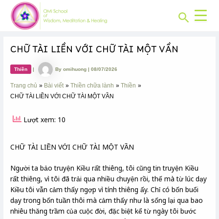
CHUYÊN
Skip
Post
MỤC:
Search
to
navigation
content
CHỮ TÀI LIỀN VỚI CHỮ TÀI MỘT VẦN
Thiền
|
By
omihuong
|
08/07/2026
Trang chủ
Bài viết
Thiền chữa lành
Thiền
CHỮ TÀI LIỀN VỚI CHỮ TÀI MỘT VẦN
Lượt xem: 10
CHỮ TÀI LIỀN VỚI CHỮ TÀI MỘT VẦN
Người ta bảo truyện Kiều rất thiêng, tôi cũng tin truyện Kiều
rất thiêng, vì tôi đã trải qua nhiều chuyện rồi, thế mà từ lúc dạy
Kiều tôi vẫn cảm thấy ngợp vì tính thiêng ấy. Chỉ có bốn buổi
dạy trong bốn tuần thôi mà cảm thấy như là sống lại qua bao
nhiêu thăng trầm của cuộc đời, đặc biệt kể từ ngày tôi bước