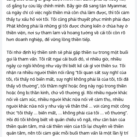
cố gắng tự cứu lấy chính mình. Bây giờ đã sang tận Myanmar,
cả ngày chỉ có việc ngồi thiền mà còn chả làm được, thì tôi cảm
thấy tự xấu hổ với tôi. Tôi cũng phải thuyết phục mình phải đạo
Phật không phải là những gì tôi được chứng kiến ở chùa hay ở
thiền viện, nơi sự tham lam và hoang tưởng về cái tôi còn rõ
hơn doanh nghiệp, để vững lòng thiền tiếp.
Tôi nhớ định kỳ thiền sinh sẽ phải gặp thiền sư trong một buổi
gọi là tham vấn. Tôi rất ngại cái buổi đó, vì nhiều giờ, nhiều
ngày cứ ngồi không như vậy thì biết kể cái gì với thiền sư. Tôi
nhận ra nhiều người thiền nói rằng “tôi quan sát suy nghĩ của
tôi, rồi thấy nó biến mất, suy nghĩ không phải là của tôi, tôi đã
thấy vô thường”, tôi thầm nghĩ hoặc ông này ngủ trong thiền
hoặc ông bị thần kinh, chứ vô thường gì. Rồi nhiều người khác
nói về cảm xúc, nhiều người khác nữa nói vê cảm thọ, nhiều
người khác nữa nói y như vậy về thân thể … với cùng một công
thức “tôi thấy … biến mất, … không phải của tôi … vô thường”.
Hồi đó tôi không biết về quán chiếu vô ngã, như căn bản của
thiền quán tâm, mà cái thiền viện của tôi lại chuyên về thiền
quán tâm, nên tôi cảm giác mỗi buổi tham vấn là một lần lý trí