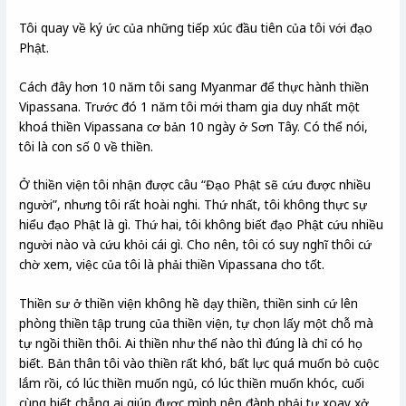
Tôi quay về ký ức của những tiếp xúc đầu tiên của tôi với đạo
Phật.
Cách đây hơn 10 năm tôi sang Myanmar để thực hành thiền
Vipassana. Trước đó 1 năm tôi mới tham gia duy nhất một
khoá thiền Vipassana cơ bản 10 ngày ở Sơn Tây. Có thể nói,
tôi là con số 0 về thiền.
Ở thiền viện tôi nhận được câu “Đạo Phật sẽ cứu được nhiều
người”, nhưng tôi rất hoài nghi. Thứ nhất, tôi không thực sự
hiểu đạo Phật là gì. Thứ hai, tôi không biết đạo Phật cứu nhiều
người nào và cứu khỏi cái gì. Cho nên, tôi có suy nghĩ thôi cứ
chờ xem, việc của tôi là phải thiền Vipassana cho tốt.
Thiền sư ở thiền viện không hề dạy thiền, thiền sinh cứ lên
phòng thiền tập trung của thiền viện, tự chọn lấy một chỗ mà
tự ngồi thiền thôi. Ai thiền như thế nào thì đúng là chỉ có họ
biết. Bản thân tôi vào thiền rất khó, bất lực quá muốn bỏ cuộc
lắm rồi, có lúc thiền muốn ngủ, có lúc thiền muốn khóc, cuối
cùng biết chẳng ai giúp được mình nên đành phải tự xoay xở,