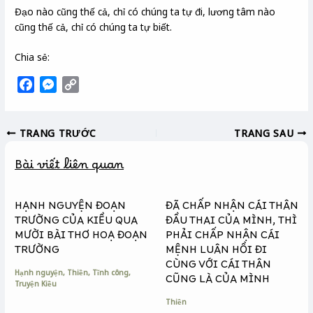
Đạo nào cũng thế cả, chỉ có chúng ta tự đi, lương tâm nào
cũng thế cả, chỉ có chúng ta tự biết.
Chia sẻ:
F
M
C
a
e
o
c
s
p
TRANG TRƯỚC
TRANG SAU
e
s
y
b
e
L
Bài viết liên quan
o
n
i
o
g
n
k
e
k
HẠNH NGUYỆN ĐOẠN
ĐÃ CHẤP NHẬN CÁI THÂN
r
TRƯỜNG CỦA KIỀU QUA
ĐẦU THAI CỦA MÌNH, THÌ
MƯỜI BÀI THƠ HOẠ ĐOẠN
PHẢI CHẤP NHẬN CÁI
TRƯỜNG
MỆNH LUÂN HỒI ĐI
CÙNG VỚI CÁI THÂN
Hạnh nguyện
,
Thiền
,
Tĩnh công
,
CŨNG LÀ CỦA MÌNH
Truyện Kiều
Thiền