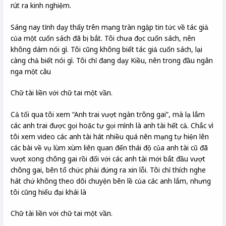
rút ra kinh nghiệm.
Sáng nay tỉnh dạy thấy trên mạng tràn ngập tin tức về tác giả
của một cuốn sách đã bị bắt. Tôi chưa đọc cuốn sách, nên
không dám nói gì. Tôi cũng không biết tác giả cuốn sách, lại
càng chả biết nói gì. Tôi chỉ đang dạy Kiều, nên trong đầu ngân
nga một câu
Chữ tài liền với chữ tai một vần.
Cả tối qua tôi xem “Anh trai vượt ngàn trông gai”, mà lạ lắm
các anh trai được gọi hoặc tự gọi mình là anh tài hết cả. Chắc vì
tôi xem video các anh tài hát nhiều quá nên mạng tự hiện lên
các bài về vụ lùm xùm liên quan đến thái độ của anh tài cũ đã
vượt xong chông gai rồi đối với các anh tài mới bắt đầu vượt
chông gai, bên tổ chức phải đứng ra xin lỗi. Tôi chỉ thích nghe
hát chứ không theo dõi chuyện bên lề của các anh lắm, nhưng
tôi cũng hiểu đại khái là
Chữ tài liền với chữ tai một vần.