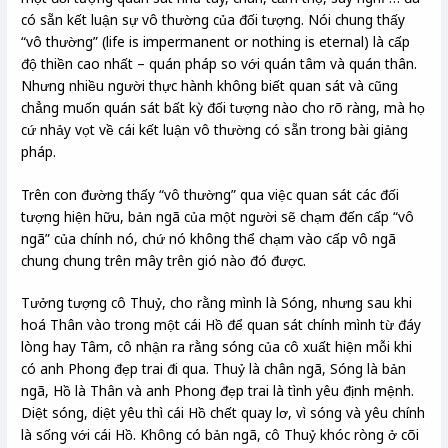
có sẵn kết luận sự vô thường của đối tượng. Nói chung thấy
“vô thường” (life is impermanent or nothing is eternal) là cấp
độ thiền cao nhất – quán pháp so với quán tâm và quán thân.
Nhưng nhiều người thực hành không biết quan sát và cũng
chẳng muốn quán sát bất kỳ đối tượng nào cho rõ ràng, mà họ
cứ nhảy vọt về cái kết luận vô thường có sẵn trong bài giảng
pháp.
Trên con đường thấy “vô thường” qua việc quan sát các đối
tượng hiện hữu, bản ngã của một người sẽ chạm đến cấp “vô
ngã” của chính nó, chứ nó không thể chạm vào cấp vô ngã
chung chung trên mây trên gió nào đó được.
Tưởng tượng cô Thuỷ, cho rằng mình là Sóng, nhưng sau khi
hoá Thân vào trong một cái Hồ để quan sát chính mình từ đáy
lòng hay Tâm, cô nhận ra rằng sóng của cô xuất hiện mỗi khi
có anh Phong đẹp trai đi qua. Thuỷ là chân ngã, Sóng là bản
ngã, Hồ là Thân và anh Phong đẹp trai là tình yêu định mệnh.
Diệt sóng, diệt yêu thì cái Hồ chết quay lơ, vì sóng và yêu chính
là sống với cái Hồ. Không có bản ngã, cô Thuỷ khóc ròng ở cõi