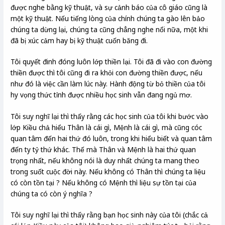
được nghe bằng kỹ thuật, và sự cảnh báo của cô giáo cũng là
một kỹ thuật. Nếu tiếng lòng của chính chúng ta gào lên bảo
chúng ta dừng lại, chúng ta cũng chẳng nghe nổi nữa, một khi
đã bị xúc cảm hay bị kỹ thuật cuốn băng đi.
Tôi quyết đinh đóng luôn lớp thiền lại. Tôi đã đi vào con đường
thiền được thì tôi cũng đi ra khỏi con đường thiền được, nếu
như đó là việc cần làm lúc này. Hành động từ bỏ thiền của tôi
hy vọng thức tỉnh được nhiều học sinh vẫn đang ngủ mơ.
Tôi suy nghĩ lại thì thấy rằng các học sinh của tôi khi bước vào
lớp Kiều chả hiểu Thân là cái gì, Mệnh là cái gì, mà cũng cóc
quan tâm đến hai thứ đó luôn, trong khi hiểu biết và quan tâm
đến ty tỷ thứ khác. Thế mà Thân và Mệnh là hai thứ quan
trọng nhất, nếu không nói là duy nhất chúng ta mang theo
trong suốt cuộc đời này. Nếu không có Thân thì chúng ta liệu
có còn tồn tại ? Nếu không có Mệnh thì liệu sự tồn tại của
chúng ta có còn ý nghĩa ?
Tôi suy nghĩ lại thì thấy rằng bạn học sinh này của tôi (chắc cả