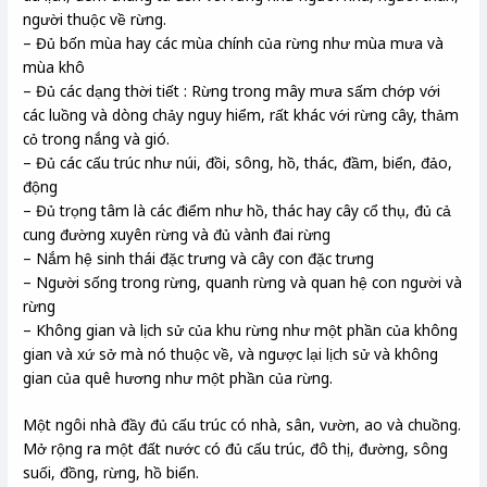
người thuộc về rừng.
– Đủ bốn mùa hay các mùa chính của rừng như mùa mưa và
mùa khô
– Đủ các dạng thời tiết : Rừng trong mây mưa sấm chớp với
các luồng và dòng chảy nguy hiểm, rất khác với rừng cây, thảm
cỏ trong nắng và gió.
– Đủ các cấu trúc như núi, đồi, sông, hồ, thác, đầm, biển, đảo,
động
– Đủ trọng tâm là các điểm như hồ, thác hay cây cổ thụ, đủ cả
cung đường xuyên rừng và đủ vành đai rừng
– Nắm hệ sinh thái đặc trưng và cây con đặc trưng
– Người sống trong rừng, quanh rừng và quan hệ con người và
rừng
– Không gian và lịch sử của khu rừng như một phần của không
gian và xứ sở mà nó thuộc về, và ngược lại lịch sử và không
gian của quê hương như một phần của rừng.
Một ngôi nhà đầy đủ cấu trúc có nhà, sân, vườn, ao và chuồng.
Mở rộng ra một đất nước có đủ cấu trúc, đô thị, đường, sông
suối, đồng, rừng, hồ biển.