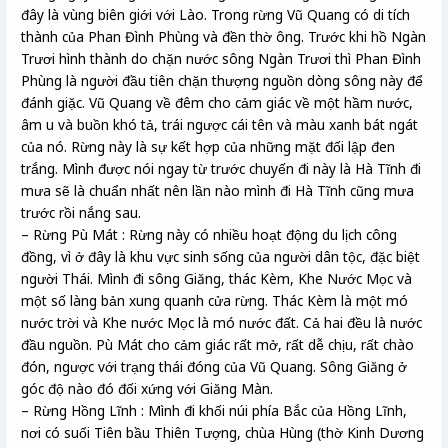
đây là vùng biên giới với Lào. Trong rừng Vũ Quang có di tích
thành của Phan Đình Phùng và đền thờ ông. Trước khi hồ Ngàn
Trươi hình thành do chặn nước sông Ngàn Trươi thì Phan Đình
Phùng là người đầu tiên chặn thượng nguồn dòng sông này để
đánh giặc. Vũ Quang về đêm cho cảm giác về một hầm nước,
âm u và buồn khó tả, trái ngược cái tên và màu xanh bát ngát
của nó. Rừng này là sự kết hợp của những mặt đối lập đen
trắng. Mình được nói ngay từ trước chuyến đi này là Hà Tĩnh đi
mưa sẽ là chuẩn nhất nên lần nào mình đi Hà Tĩnh cũng mưa
trước rồi nắng sau.
– Rừng Pù Mát : Rừng này có nhiều hoạt động du lịch công
đồng, vì ở đây là khu vực sinh sống của người dân tộc, đặc biệt
người Thái. Mình đi sông Giăng, thác Kèm, Khe Nước Mọc và
một số làng bản xung quanh cửa rừng. Thác Kèm là một mó
nước trời và Khe nước Mọc là mó nước đất. Cả hai đều là nước
đầu nguồn. Pù Mát cho cảm giác rất mở, rất dễ chịu, rất chào
đón, ngược với trạng thái đóng của Vũ Quang. Sông Giăng ở
góc độ nào đó đối xứng với Giăng Màn.
– Rừng Hồng Lĩnh : Mình đi khối núi phía Bắc của Hồng Lĩnh,
nơi có suối Tiên bầu Thiên Tượng, chùa Hùng (thờ Kinh Dương