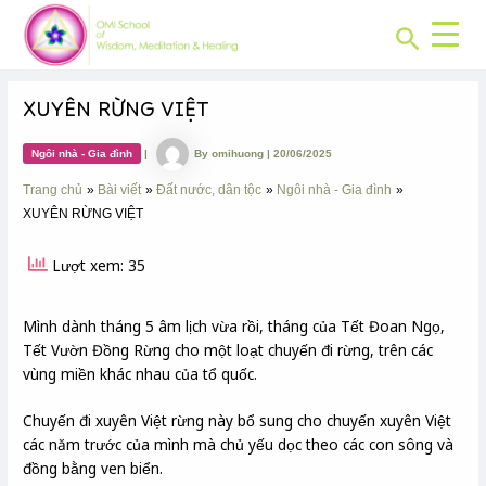
CHUYÊN
Skip
Post
MỤC:
Search
to
navigation
content
XUYÊN RỪNG VIỆT
Ngôi nhà - Gia đình
|
By
omihuong
|
20/06/2025
Trang chủ
Bài viết
Đất nước, dân tộc
Ngôi nhà - Gia đình
XUYÊN RỪNG VIỆT
Lượt xem: 35
Mình dành tháng 5 âm lịch vừa rồi, tháng của Tết Đoan Ngọ,
Tết Vườn Đồng Rừng cho một loạt chuyến đi rừng, trên các
vùng miền khác nhau của tổ quốc.
Chuyến đi xuyên Việt rừng này bổ sung cho chuyến xuyên Việt
các năm trước của mình mà chủ yếu dọc theo các con sông và
đồng bằng ven biển.