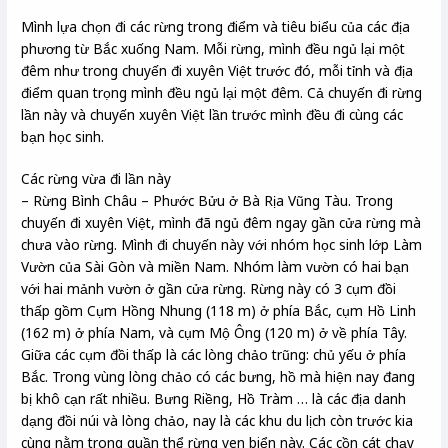
Mình lựa chọn đi các rừng trong điểm và tiêu biểu của các địa
phương từ Bắc xuống Nam. Mỗi rừng, mình đều ngủ lại một
đêm như trong chuyến đi xuyên Việt trước đó, mỗi tỉnh và địa
điểm quan trọng mình đều ngủ lại một đêm. Cả chuyến đi rừng
lần này và chuyến xuyên Việt lần trước mình đều đi cùng các
bạn học sinh.
Các rừng vừa đi lần này
– Rừng Bình Châu – Phước Bửu ở Bà Rịa Vũng Tàu. Trong
chuyến đi xuyên Việt, mình đã ngủ đêm ngay gần cửa rừng mà
chưa vào rừng. Mình đi chuyến này với nhóm học sinh lớp Làm
Vườn của Sài Gòn và miền Nam. Nhóm làm vườn có hai bạn
với hai mảnh vườn ở gần cửa rừng. Rừng này có 3 cụm đồi
thấp gồm Cụm Hồng Nhung (118 m) ở phía Bắc, cụm Hồ Linh
(162 m) ở phía Nam, và cụm Mộ Ông (120 m) ở về phía Tây.
Giữa các cụm đồi thấp là các lòng chảo trũng: chủ yếu ở phía
Bắc. Trong vùng lòng chảo có các bưng, hồ mà hiện nay đang
bị khô cạn rất nhiều. Bưng Riềng, Hồ Tràm … là các địa danh
dạng đồi núi và lòng chảo, nay là các khu du lịch còn trước kia
cùng nằm trong quần thể rừng ven biển này. Các cồn cát chạy