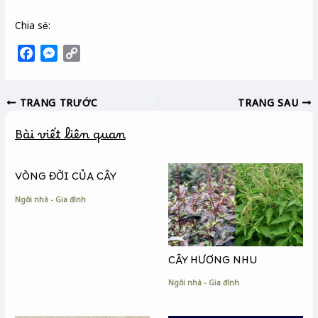
Chia sẻ:
F
M
C
a
e
o
c
s
p
TRANG TRƯỚC
TRANG SAU
e
s
y
b
e
L
Bài viết liên quan
o
n
i
o
g
n
k
e
k
VÒNG ĐỜI CỦA CÂY
r
Ngôi nhà - Gia đình
CÂY HƯƠNG NHU
Ngôi nhà - Gia đình