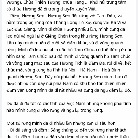
Vương), Chùa Thiên Tượng, chùa Hang … Khối núi trung tâm
có chùa Hương đã đi trong chuyến xuyên Việt.
– Rừng Hương Sơn : Hương Sơn đối xứng với Tam Đảo, và
nằm trong bộ rừng của Thăng Long Tứ Xứ, cùng với Ba Vì và
Lục Đầu Giang. Mình đi chùa Hương nhiều lần, mình cũng đã
leo núi và ngủ lại ở Giếng Chén trong khu rừng Hương Sơn.
Lần này mình muốn đi một số điểm khác, và đi vòng quanh
rừng. Mình đã leo núi phía gần hồ Tam Chúc, có thể đứng ở núi
nhìn sang Tam Chúc. Sau đó mình đi vòng quanh hồ Tam Chúc
và vòng sang mặt sau của Hương Tích là Đầm Đa, rồi đi về, kết
thúc một vòng cung ba tỉnh Hà Nội – Hà Nam – Hoà Bình
quanh Hương Sơn. Dãy núi phía bắc Hương Sơn mình chưa đi
được nhiều còn dãy núi phía Nam có khu bảo tồn thiên nhiên
Đầm Vân Long mình đã đi rất nhiều và cũng đã ngủ đêm lại đó.
Dù đã đi đủ tất cả các tỉnh của Việt Nam nhưng không phải tỉnh
nào mình cũng đi vào rừng và ngủ lại trong rừng.
Một số rừng mình đã đi nhiều lần nhưng cần đi sâu hơn
– Đi đủ sáng và đêm : Sáng chúng ta đến với rừng như khách
du lịch, đêm chúng ta đến với rừng như người nhà, người thân,