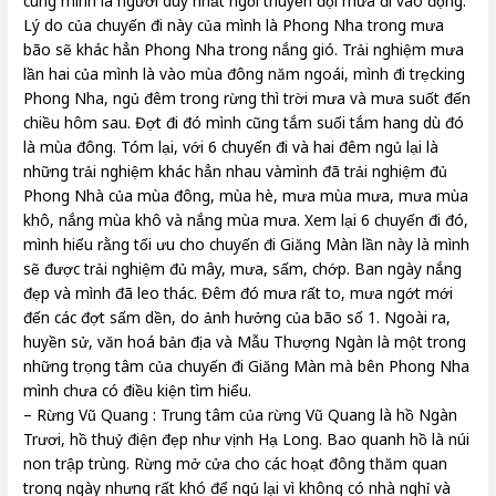
cùng mình là người duy nhất ngồi thuyền đội mưa đi vào động.
Lý do của chuyến đi này của mình là Phong Nha trong mưa
bão sẽ khác hẳn Phong Nha trong nắng gió. Trải nghiệm mưa
lần hai của mình là vào mùa đông năm ngoái, mình đi trẹcking
Phong Nha, ngủ đêm trong rừng thì trời mưa và mưa suốt đến
chiều hôm sau. Đợt đi đó mình cũng tắm suối tắm hang dù đó
là mùa đông. Tóm lại, với 6 chuyến đi và hai đêm ngủ lại là
những trải nghiệm khác hẳn nhau vàmình đã trải nghiệm đủ
Phong Nhà của mùa đông, mùa hè, mưa mùa mưa, mưa mùa
khô, nắng mùa khô và nắng mùa mưa. Xem lại 6 chuyến đi đó,
mình hiểu rằng tối ưu cho chuyến đi Giăng Màn lần này là mình
sẽ được trải nghiệm đủ mây, mưa, sấm, chớp. Ban ngày nắng
đẹp và mình đã leo thác. Đêm đó mưa rất to, mưa ngớt mới
đến các đợt sấm dền, do ảnh hưởng của bão số 1. Ngoài ra,
huyền sử, văn hoá bản địa và Mẫu Thượng Ngàn là một trong
những trọng tâm của chuyến đi Giăng Màn mà bên Phong Nha
mình chưa có điều kiện tìm hiểu.
– Rừng Vũ Quang : Trung tâm của rừng Vũ Quang là hồ Ngàn
Trươi, hồ thuỷ điện đẹp như vịnh Hạ Long. Bao quanh hồ là núi
non trập trùng. Rừng mở cửa cho các hoạt đông thăm quan
trong ngày nhưng rất khó để ngủ lại vì không có nhà nghỉ và