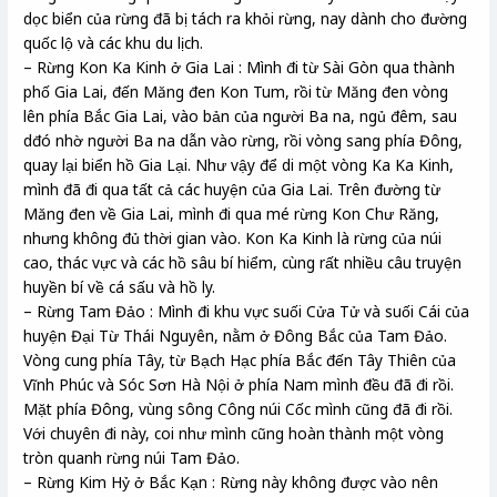
dọc biển của rừng đã bị tách ra khỏi rừng, nay dành cho đường
quốc lộ và các khu du lịch.
– Rừng Kon Ka Kinh ở Gia Lai : Mình đi từ Sài Gòn qua thành
phố Gia Lai, đến Măng đen Kon Tum, rồi từ Măng đen vòng
lên phía Bắc Gia Lai, vào bản của người Ba na, ngủ đêm, sau
dđó nhờ người Ba na dẫn vào rừng, rồi vòng sang phía Đông,
quay lại biển hồ Gia Lại. Như vậy để di một vòng Ka Ka Kinh,
mình đã đi qua tất cả các huyện của Gia Lai. Trên đường từ
Măng đen về Gia Lai, mình đi qua mé rừng Kon Chư Răng,
nhưng không đủ thời gian vào. Kon Ka Kinh là rừng của núi
cao, thác vực và các hồ sâu bí hiểm, cùng rất nhiều câu truyện
huyền bí về cá sấu và hồ ly.
– Rừng Tam Đảo : Mình đi khu vực suối Cửa Tử và suối Cái của
huyện Đại Từ Thái Nguyên, nằm ở Đông Bắc của Tam Đảo.
Vòng cung phía Tây, từ Bạch Hạc phía Bắc đến Tây Thiên của
Vĩnh Phúc và Sóc Sơn Hà Nội ở phía Nam mình đều đã đi rồi.
Mặt phía Đông, vùng sông Công núi Cốc mình cũng đã đi rồi.
Với chuyên đi này, coi như mình cũng hoàn thành một vòng
tròn quanh rừng núi Tam Đảo.
– Rừng Kim Hỷ ở Bắc Kạn : Rừng này không được vào nên