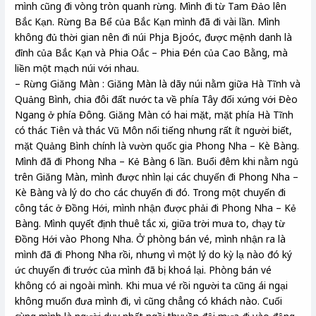
mình cũng đi vòng tròn quanh rừng. Mình đi từ Tam Đảo lên
Bắc Kạn. Rừng Ba Bể của Bắc Kạn mình đã đi vài lần. Mình
không đủ thời gian nên đi núi Phja Bjoóc, được mệnh danh là
đỉnh của Bắc Kạn và Phia Oắc – Phia Đén của Cao Bằng, mà
liền một mạch núi với nhau.
– Rừng Giăng Màn : Giăng Màn là dãy núi nằm giữa Hà Tĩnh và
Quảng Bình, chia đôi đất nước ta về phía Tây đối xứng với Đèo
Ngang ở phía Đông. Giăng Màn có hai mặt, mặt phía Hà Tĩnh
có thác Tiên và thác Vũ Môn nổi tiếng nhưng rất ít người biết,
mặt Quảng Bình chính là vườn quốc gia Phong Nha – Kè Bàng.
Mình đã đi Phong Nha – Kẻ Bàng 6 lần. Buổi đêm khi nằm ngủ
trên Giăng Màn, mình được nhìn lại các chuyến đi Phong Nha –
Kè Bàng và lý do cho các chuyến đi đó. Trong một chuyến đi
công tác ở Đồng Hới, mình nhận được phải đi Phong Nha – Kẻ
Bàng. Mình quyết định thuê tắc xi, giữa trời mưa to, chạy từ
Đồng Hới vào Phong Nha. Ở phòng bán vé, mình nhận ra là
mình đã đi Phong Nha rồi, nhưng vì một lý do kỳ lạ nào đó ký
ức chuyến đi trước của mình đã bị khoá lại. Phòng bán vé
không có ai ngoài mình. Khi mua vé rồi người ta cũng ái ngại
không muốn đưa mình đi, vì cũng chẳng có khách nào. Cuối