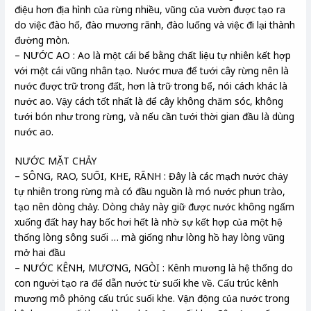
điệu hơn địa hình của rừng nhiều, vũng của vườn được tạo ra
do việc đào hố, đào mương rãnh, đào luống và việc đi lại thành
đường mòn.
– NƯỚC AO : Ao là một cái bể bằng chất liệu tự nhiên kết hợp
với một cái vũng nhân tạo. Nước mưa để tưới cây rừng nên là
nước được trữ trong đất, hơn là trữ trong bể, nói cách khác là
nước ao. Vậy cách tốt nhất là để cây không chăm sóc, không
tưới bón như trong rừng, và nếu cần tưới thời gian đầu là dùng
nước ao.
NƯỚC MẶT CHẢY
– SÔNG, RAO, SUỐI, KHE, RÃNH : Đây là các mạch nước chảy
tự nhiên trong rừng mà có đầu nguồn là mó nước phun trào,
tạo nên dòng chảy. Dòng chảy này giữ được nước không ngấm
xuống đất hay hay bốc hơi hết là nhờ sự kết hợp của một hệ
thống lòng sông suối … mà giống như lòng hồ hay lòng vũng
mở hai đầu
– NƯỚC KÊNH, MƯƠNG, NGÒI : Kênh mương là hệ thống do
con người tạo ra để dẫn nước từ suối khe về. Cấu trúc kênh
mương mô phỏng cấu trúc suối khe. Vận động của nước trong