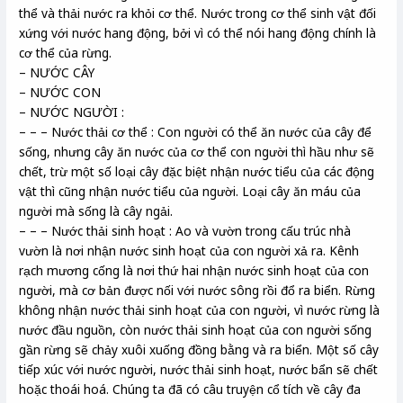
thể và thải nước ra khỏi cơ thể. Nước trong cơ thể sinh vật đối
xứng với nước hang động, bởi vì có thể nói hang động chính là
cơ thể của rừng.
– NƯỚC CÂY
– NƯỚC CON
– NƯỚC NGƯỜI :
– – – Nước thải cơ thể : Con người có thể ăn nước của cây để
sống, nhưng cây ăn nước của cơ thể con người thì hầu như sẽ
chết, trừ một số loại cây đặc biệt nhận nước tiểu của các động
vật thì cũng nhận nước tiểu của người. Loại cây ăn máu của
người mà sống là cây ngải.
– – – Nước thải sinh hoạt : Ao và vườn trong cấu trúc nhà
vườn là nơi nhận nước sinh hoạt của con người xả ra. Kênh
rạch mương cống là nơi thứ hai nhận nước sinh hoạt của con
người, mà cơ bản được nối với nước sông rồi đổ ra biển. Rừng
không nhận nước thải sinh hoạt của con người, vì nước rừng là
nước đầu nguồn, còn nước thải sinh hoạt của con người sống
gần rừng sẽ chảy xuôi xuống đồng bằng và ra biển. Một số cây
tiếp xúc với nước người, nước thải sinh hoạt, nước bẩn sẽ chết
hoặc thoái hoá. Chúng ta đã có câu truyện cổ tích về cây đa