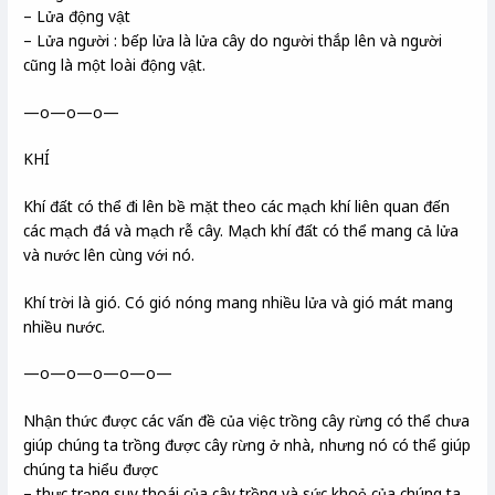
– Lửa động vật
– Lửa người : bếp lửa là lửa cây do người thắp lên và người
cũng là một loài động vật.
—o—o—o—
KHÍ
Khí đất có thể đi lên bề mặt theo các mạch khí liên quan đến
các mạch đá và mạch rễ cây. Mạch khí đất có thể mang cả lửa
và nước lên cùng với nó.
Khí trời là gió. Có gió nóng mang nhiều lửa và gió mát mang
nhiều nước.
—o—o—o—o—o—
Nhận thức được các vấn đề của việc trồng cây rừng có thể chưa
giúp chúng ta trồng được cây rừng ở nhà, nhưng nó có thể giúp
chúng ta hiểu được
– thực trạng suy thoái của cây trồng và sức khoẻ của chúng ta