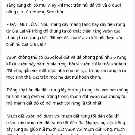
sắng cũng chỉ có mùi vị ấy khi mọc trên núi đá vôi và ở dưới
nắng gió của Hương Sơn thôi.
– ĐẤT NÚI LỬA : Nếu mang cây màng tang hay cây tiêu rừng
từ Gia Lai về trồng thì chúng ta có chắc chắn rằng vườn của
chúng ta có cùng chất đất với đất núi lửa và kết nối được với
biển hồ của Gia Lai ?
Vườn không thể có được loại đất và đá phong phú như ở rừng
kể cả vườn này nằm ở bìa rừng, bởi vì vườn chỉ là một khoảnh
đất nhỏ, gắn với một ngôi nhà nhỏ rời rạc, trong khi rừng là cả
một sinh thái đặt trên một hệ đất núi hoàn chỉnh.
Trồng cây bản địa đặc trưng lấy ở rừng trong khu vực nơi chúng
ta sinh sống đem về trồng trong mảnh đất vườn của chúng ta,
mà mảnh đất đó có nối mạch với rừng là tốt nhất.
Mạch đất vườn nối được với mạch đất rừng tốt đến đâu thì
trồng cây rừng trên đất vườn tốt đến đó. Ngược lại, việc trồng
cây rừng sẽ giúp nối mạch đất vườn với mạch đất rừng, mạch