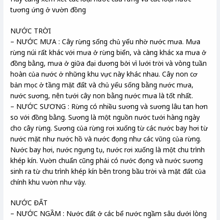
tương ứng ở vườn đồng
NƯỚC TRỜI
– NƯỚC MƯA : Cây rừng sống chủ yếu nhờ nước mưa. Mưa
rừng núi rất khác với mưa ở rừng biển, và càng khác xa mưa ở
đồng bằng, mưa ở giữa đại dương bởi vì lưới trời và vòng tuần
hoàn của nước ở những khu vực này khác nhau. Cây non cơ
bản mọc ở tầng mặt đất và chủ yếu sống bằng nước mưa,
nước sương, nên tưới cây non bằng nước mưa là tốt nhất.
– NƯỚC SƯƠNG : Rừng có nhiều sương và sương lâu tan hơn
so với đồng bằng. Sương là một nguồn nước tưới hàng ngày
cho cây rừng. Sương của rừng rơi xuống từ các nước bay hơi từ
nước mặt như nước hồ và nước đọng như các vũng của rừng.
Nước bay hơi, nước ngựng tụ, nước rơi xuống là một chu trình
khép kín. Vườn chuẩn cũng phải có nước đọng và nước sương
sinh ra từ chu trình khép kín bên trong bầu trời và mặt đất của
chính khu vườn như vậy.
NƯỚC ĐẤT
– NƯỚC NGẦM : Nước đất ở các bể nước ngầm sâu dưới lòng