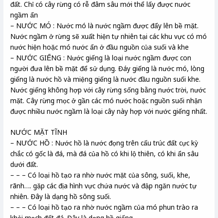
đất. Chỉ có cây rừng có rễ đâm sâu mới thể lấy được nước
ngầm ẩn
– NƯỚC MÓ : Nước mó là nước ngầm được đẩy lên bề mặt.
Nước ngầm ở rừng sẽ xuất hiện tự nhiên tại các khu vực có mó
nước hiện hoặc mó nước ẩn ở đầu nguồn của suối và khe
– NƯỚC GIẾNG : Nước giếng là loại nước ngầm được con
người đưa lên bề mặt để sử dụng. Đáy giếng là nước mó, lòng
giếng là nước hồ và miệng giếng là nước đầu nguồn suối khe.
Nước giếng không hợp với cây rừng sống bằng nước trời, nước
mặt. Cây rừng mọc ở gần các mó nước hoặc nguồn suối nhận
được nhiều nước ngầm là loại cây này hợp với nước giếng nhất.
NƯỚC MẶT TĨNH
– NƯỚC HỒ : Nước hồ là nước đọng trên cấu trúc đất cực kỳ
chắc có gốc là đá, mà đá của hồ có khi lộ thiên, có khi ẩn sâu
dưới đất.
– – – Có loại hồ tạo ra nhờ nước mặt của sông, suối, khe,
rãnh…. gặp các địa hình vực chứa nước và đập ngăn nước tự
nhiên. Đây là dạng hồ sông suối.
– – – Có loại hồ tạo ra nhờ nước ngầm của mó phun trào ra
khỏi mạch đất đá. Đây là dạng hồ giếng.