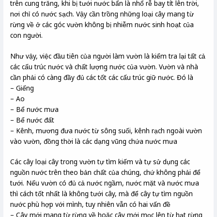
trên cung trăng, khi bị tưới nước bẩn là nhổ rễ bay tít lên trời,
nơi chỉ có nước sạch. Vậy cần trồng những loại cây mang từ
rừng về ở các góc vườn không bị nhiễm nước sinh hoạt của
con người.
Như vậy, việc đầu tiên của người làm vườn là kiểm tra lại tất cả
các cấu trúc nước và chất lượng nước của vườn. Vườn và nhà
cần phải có càng đầy đủ các tốt các cấu trúc giữ nước. Đó là
– Giếng
– Ao
– Bể nước mưa
– Bể nước đất
– Kênh, mương đưa nước từ sông suối, kênh rạch ngoài vườn
vào vườn, đồng thời là các dạng vũng chứa nước mưa
Các cây loại cây trong vườn tự tìm kiếm và tự sử dụng các
nguồn nước trên theo bản chất của chúng, chứ không phải để
tưới. Nếu vườn có đủ cả nước ngầm, nước mặt và nước mưa
thì cách tốt nhất là không tưới cây, mà để cây tự tìm nguồn
nước phù hợp với mình, tuy nhiên vẫn có hai vấn đề
– Cây mới mang từ rừng về hoặc cây mới mọc lên từ hạt rừng