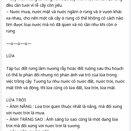
đều cần tưới vì rễ cây còn yếu.
– Nước mưa, nước mặt và nước ngầm ở rừng và ở vườn khác
xa nhau, cho nên một cái cây ở rừng có thể không có cách nào
tìm được loại nước mà nó đã quen và nó cần như khi còn ở
rừng
—o—o—o—
LỬA
Tập tục đốt rừng làm nương rẫy hoặc đốt ruộng sau thu hoạch
có thể bị phản đối nhưng nó phản ánh vai trò của lửa trong
việc trồng cây. Tương tự như nước có nước đất, nước trời, nước
mặt tĩnh và động, thì lửa cũng có lửa đất, lửa trời, lửa mặt.
LỬA TRỜI
– ÁNH NẮNG : Lửa trời quen thuộc nhất là nắng, mà đối xứng
với nước trời là mưa.
– ÁNH TRĂNG SAO : Ánh sáng từ sao cũng là một dạng lửa
trời mà đối xứng với nước trời là sương.