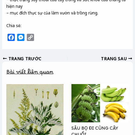
hiện nay
– mục đích thực sự của làm vườn và trồng rừng.
Chia sẻ:
F
M
C
a
e
o
c
s
p
TRANG TRƯỚC
TRANG SAU
e
s
y
b
e
L
Bài viết liên quan
o
n
i
o
g
n
k
e
k
r
SÂU BỌ ĐI CÙNG CÂY