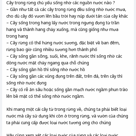
Cây trong rừng chủ yếu sống nhờ các nguồn nước nào ?
– Gần như tất cả các cây trong rừng đều sống nhờ nước mưa,
cho dù cây đó vươn lên bầu trời hay núp dưới tán của cây khác
– Cây sống trong hang lấy nước trong ngưng đọng từ trần
hang và thành hang chảy xuống, mà cũng giống như mưa
trong hang
– Cây rừng có thể hứng nước sương, đặc biệt về ban đêm,
rừng bao giờ cũng nhiều sương hơn thành phố
– Cây sống gần sông, suối, khe, rãnh nước thì sống nhờ các
dòng nước mặt chảy ngang qua chỗ chúng
– Cây sống gần hồ thì sống nhờ nước hồ
– Cây sống gần các vũng đọng trên đất, trên đá, trên cây thì
sống nhờ nước đọng
– Cây có rễ ăn sâu hoặc sống gần mạch nước ngầm phun trào
lên bề mặt có thể sống nhờ nước ngầm.
Khi mang một cái cây từ trong rừng về, chúng ta phải biết loại
nước mà cây sử dụng khi còn ở trong rừng, và vườn của chúng
ta phải cung cấp được loại nước tương ứng cho chúng
Hãy cùng xem xét các loại nước của rừng và các loại nước