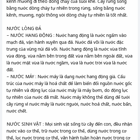
kênh mương đi theo dòng chảy của suối khe. Cây rừng sống
bằng nước dòng chảy tự nhiên trong rừng, sống bằng nước
kênh, mương, ngòi thông với dòng chảy tự nhiên là tốt nhất.
NƯỚC LÒNG ĐÁ
– NƯỚC HANG ĐỘNG : Nước hang động là nước ngấm vào
mạch đá, vận hành xuyên qua đá. Nước đá vôi là nước đặc
trưng của vùng núi đá vôi. Nước hang động là nước vừa tĩnh
vừa động, vừa nằm bên trong đất vừa nằm bên ngoài đất, vừa
là nước mặt vừa là nước ngầm, vừa là nước trời vừa là nước
đất.
– NƯỚC MÁY : Nước máy là dạng nước hang động giả. Cấu
trúc của nước máy là hoá chất để làm biến đổi nguồn nước gốc
tự nhiên và động lực của nước máy là máy bơm, do động lực
tự nhiên của nước đã mất. Nước máy không thể dùng để tưới
cây rừng vì nước máy là nước người, nước hoá chất, nước bẩn,
nước chết.
NƯỚC SINH VẬT : Mọi sinh vật sống từ cây đến con, đều nhận
nước vào cơ thể, trữ nước trong cơ thể, dùng nước trong cơ
thể, lọc nước trong cơ thể, vân hành tuần hoàn nước trong cơ