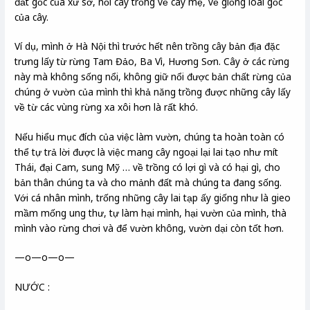
đất gốc của xứ sở, nối cây trồng về cây mẹ, về giống loài gốc
của cây.
Ví dụ, mình ở Hà Nội thì trước hết nên trồng cây bản địa đặc
trưng lấy từ rừng Tam Đảo, Ba Vì, Hương Sơn. Cây ở các rừng
này mà không sống nổi, không giữ nổi được bản chất rừng của
chúng ở vườn của mình thì khả năng trồng được những cây lấy
về từ các vùng rừng xa xôi hơn là rất khó.
Nếu hiểu mục đích của việc làm vườn, chúng ta hoàn toàn có
thể tự trả lời được là việc mang cây ngoại lại lai tạo như mít
Thái, đại Cam, sung Mỹ … về trồng có lợi gì và có hại gì, cho
bản thân chúng ta và cho mảnh đất mà chúng ta đang sống.
Với cá nhân mình, trống những cây lai tạp ấy giống như là gieo
mầm mống ung thư, tự làm hại mình, hại vườn của mình, thà
mình vào rừng chơi và để vườn không, vườn dại còn tốt hơn.
—o—o—o—
NƯỚC :