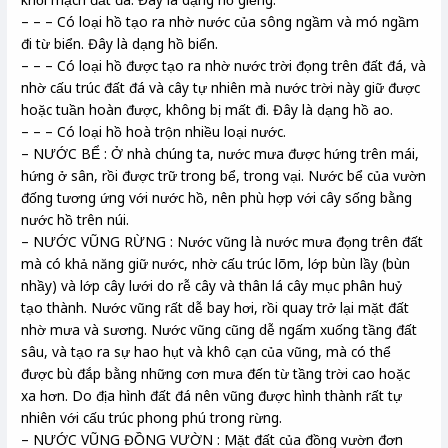
– – – Có loại hồ tạo ra nhờ nước của sông ngầm và mó ngầm
đi từ biển. Đây là dạng hồ biển.
– – – Có loại hồ được tạo ra nhờ nước trời đọng trên đất đá, và
nhờ cấu trúc đất đá và cây tự nhiên mà nước trời này giữ được
hoặc tuần hoàn được, không bị mất đi. Đây là dạng hồ ao.
– – – Có loại hồ hoà trộn nhiều loại nước.
– NƯỚC BỂ : Ở nhà chúng ta, nước mưa được hứng trên mái,
hứng ở sân, rồi được trữ trong bể, trong vại. Nước bể của vườn
đống tương ứng với nước hồ, nên phù hợp với cây sống bằng
nước hồ trên núi.
– NƯỚC VŨNG RỪNG : Nước vũng là nước mưa đọng trên đất
mà có khả năng giữ nước, nhờ cấu trúc lõm, lớp bùn lầy (bùn
nhầy) và lớp cây lưới do rễ cây và thân lá cây mục phân huỷ
tạo thành. Nước vũng rất dễ bay hơi, rồi quay trở lại mặt đất
nhờ mưa và sương. Nước vũng cũng dễ ngấm xuống tầng đất
sâu, và tạo ra sự hao hụt và khô cạn của vũng, mà có thể
được bù đắp bằng những cơn mưa đến từ tầng trời cao hoặc
xa hơn. Do địa hình đất đá nên vũng được hình thành rất tự
nhiên với cấu trúc phong phú trong rừng.
– NƯỚC VŨNG ĐỒNG VƯỜN : Mặt đất của đồng vườn đơn