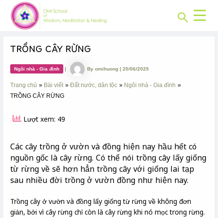
CHUYÊN
Skip
Post
MỤC:
Search
to
navigation
content
TRỒNG CÂY RỪNG
Ngôi nhà - Gia đình
|
By
omihuong
|
20/06/2025
Trang chủ
Bài viết
Đất nước, dân tộc
Ngôi nhà - Gia đình
TRỒNG CÂY RỪNG
Lượt xem: 49
Các cây trồng ở vườn và đồng hiện nay hầu hết có
nguồn gốc là cây rừng. Có thể nói trồng cây lấy giống
từ rừng về sẽ hơn hẳn trồng cây với giống lai tạp
sau nhiều đời trồng ở vườn đồng như hiện nay.
Trồng cây ở vườn và đồng lấy giống từ rừng về không đơn
giản, bởi vì cây rừng chỉ còn là cây rừng khi nó mọc trong rừng.