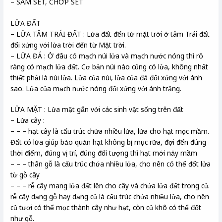
– SẤM SÉT, CHỚP SÉT
LỬA ĐẤT
– LỬA TÂM TRÁI ĐẤT : Lửa đất đến từ mặt trời ở tâm Trái đất
đối xứng với lửa trời đến từ Mặt trời.
– LỬA ĐÁ : Ở đâu có mạch núi lửa và mạch nước nóng thì rõ
ràng có mạch lửa đất. Cơ bản núi nào cũng có lửa, không nhất
thiết phải là núi lửa. Lửa của núi, lửa của đá đối xứng với ánh
sao. Lửa của mạch nước nóng đối xứng với ánh trăng.
LỬA MẶT : Lửa mặt gắn với các sinh vật sống trên đất
– Lửa cây :
– – – hạt cây là cấu trúc chứa nhiều lửa, lửa cho hạt mọc mầm.
Đất có lửa giúp bảo quản hạt không bị mục rữa, đợi đến đúng
thời điểm, đúng vị trí, đúng đối tượng thì hạt mới nảy mầm
– – – thân gỗ là cấu trúc chứa nhiều lửa, cho nên có thể đốt lửa
từ gỗ cây
– – – rễ cây mang lửa đất lên cho cây và chứa lửa đất trong củ.
rễ cây dạng gỗ hay dạng củ là cấu trúc chứa nhiều lửa, cho nên
củ tươi có thể mọc thành cây như hạt, còn củ khô có thể đốt
như gỗ.