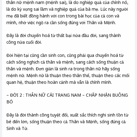
thân nữ mệnh nam (mệnh sai), là do nghiệp quả của chính nó,
là do kỳ vọng sai lầm và nghiệp quả của bà mẹ. Lúc này người
mẹ đã biết đồng hành với con trong bài học của cả con và
mình, nhờ việc ngộ ra cần sống đúng với Thân và Mệnh.
Đây là đời chuyển hoá từ thất bại nửa đầu đời, sang thành
công nửa cuối đời.
Đời hiện tại cũng cần sinh con, cũng phải qua chuyển hoá từ
cách sống nghịch cả thân và mệnh, sang cách sống thuận cả
thân và mệnh. Đơn giản là sinh ra trong thân nữ hãy sống
mệnh nữ. Mệnh nữ là thuận theo thân thể, thuận theo các mối
quan hệ, thuận theo hoàn cảnh mà vẫn là chính mình.
– ĐỜI 2 : THÂN NỮ CẢI TRANG NAM – CHẤP NHẬN BUÔNG
BỎ
Đây là đời thành công tuyệt đối, xuất sắc thích nghi sinh tồn từ
bé đến lớn, sống thuận theo cả Thân và Mệnh, sống đúng cả
Sinh và Tử.