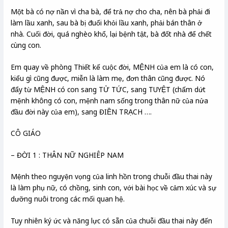
Một bà có nợ nần vì cha bà, để trả nợ cho cha, nên bà phải đi
làm lầu xanh, sau bà bị đuổi khỏi lầu xanh, phải bán thân ở
nhà. Cuối đời, quá nghèo khổ, lại bệnh tật, bà đốt nhà để chết
cùng con.
Em quay về phòng Thiết kế cuộc đời, MỆNH của em là có con,
kiểu gì cũng được, miễn là làm mẹ, đơn thân cũng được. Nó
đẩy từ MỆNH có con sang TỬ TỨC, sang TUYỆT (chấm dứt
mệnh không có con, mệnh nam sống trong thân nữ của nửa
đầu đời này của em), sang ĐIỀN TRẠCH ….
CÔ GIÁO
– ĐỜI 1 : THÂN NỮ NGHIÊP NAM
Mệnh theo nguyện vọng của linh hồn trong chuỗi đầu thai này
là làm phụ nữ, có chồng, sinh con, với bài học về cảm xúc và sự
dưỡng nuôi trong các mối quan hệ.
Tuy nhiên ký ức và năng lực có sẵn của chuỗi đầu thai này đến