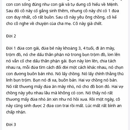
con con sống đúng như con gái và tự dưng cô hiểu về Mệnh.
Sau đó cô này cố gắng sinh thêm, nhưng cô này chỉ có 1 đứa
con duy nhất, cô rất buồn. Sau cô này yêu ông chồng, cô kể
cho cô nghe về chuyện của cha mẹ. Cô này già chết.
Đời 2
Đời 1 đứa con gái, đứa bé này khoảng 3, 4 tuổi, đi ăn mày,
trộm đồ, nó che dấu thân phận nữ trong bọn trộm đồ, lớn lên
nó vẫn cố che dấu thân phận gái. Bọn này lớn lên, chia tách
nhau ra, mỗi đứa tìm cách đổi đời một cách khác nhau, nó chọn
con đường buôn bán nhỏ. Nó lấy chồng. Nó lấy chính thằng thủ
linh bọn trộm. Bọn nó đi xa, buôn bán. Hai vợ chồng nó bán.
Nó rất thương mấy đứa ăn mày nhỏ, nó cho đồ bon đó. Hai vợ
chồng này yêu nhau lâu mà không có con. Nó thấy nó rất
thương mấy đứa nhỏ ăn xin như nó hồi xưa. Rồi một ngày, cô
này cũng sinh được 2 đứa con trai rồi mất. Lúc mất rất bình an
chấp nhận.
Đời 3