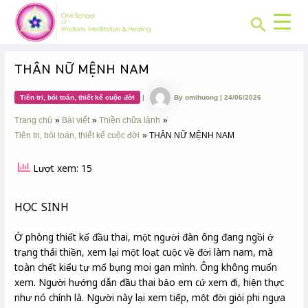
CHUYÊN
Skip
Post
MỤC:
Search
to
navigation
content
THÂN NỮ MỆNH NAM
Tiên tri, bói toán, thiết kế cuộc đời
|
By
omihuong
|
24/06/2026
Trang chủ
Bài viết
Thiền chữa lành
Tiên tri, bói toán, thiết kế cuộc đời
THÂN NỮ MỆNH NAM
Lượt xem: 15
HỌC SINH
Ở phòng thiết kế đầu thai, một người đàn ông đang ngồi ở
trạng thái thiền, xem lại một loạt cuộc về đời làm nam, mà
toàn chết kiểu tự mổ bụng moi gan mình. Ông không muốn
xem. Người hướng dẫn đầu thai bảo em cứ xem đi, hiện thực
như nó chính là. Người này lại xem tiếp, một đời giỏi phi ngựa