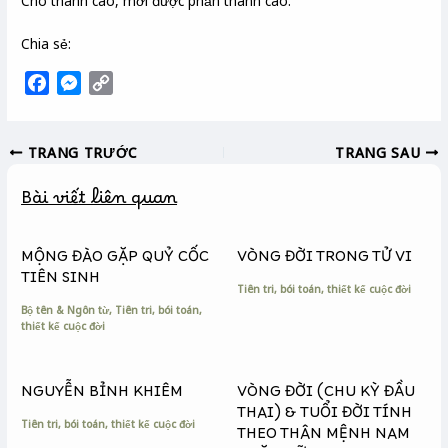
Cho thanh cao, mới được phần thanh cao.
Chia sẻ:
F
M
C
a
e
o
c
s
p
TRANG TRƯỚC
TRANG SAU
e
s
y
b
e
L
Bài viết liên quan
o
n
i
o
g
n
k
e
k
MỘNG ĐÀO GẶP QUỶ CỐC
VÒNG ĐỜI TRONG TỬ VI
r
TIÊN SINH
Tiên tri, bói toán, thiết kế cuộc đời
Bộ tên & Ngôn từ
,
Tiên tri, bói toán,
thiết kế cuộc đời
NGUYỄN BỈNH KHIÊM
VÒNG ĐỜI (CHU KỲ ĐẦU
THAI) & TUỔI ĐỜI TÍNH
Tiên tri, bói toán, thiết kế cuộc đời
THEO THÂN MỆNH NAM