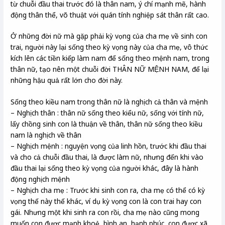
từ chuỗi đầu thai trước đó là thân nam, ý chí mạnh mẽ, hành
động thân thể, võ thuật với quán tính nghiệp sát thân rất cao.
Ở những đời nữ mà gặp phải kỳ vọng của cha mẹ về sinh con
trai, người này lại sống theo kỳ vọng này của cha mẹ, vô thức
kích lên các tiền kiếp làm nam để sống theo mệnh nam, trong
thân nữ, tạo nên một chuỗi đời THÂN NỮ MỆNH NAM, để lại
những hậu quả rất lớn cho đời này.
Sống theo kiều nam trong thân nữ là nghịch cả thân và mệnh
– Nghịch thân : thân nữ sống theo kiểu nữ, sống với tính nữ,
lấy chồng sinh con là thuận về thân, thân nữ sống theo kiều
nam là nghịch về thân
– Nghịch mệnh : nguyện vọng của linh hồn, trước khi đầu thai
và cho cả chuỗi đầu thai, là được làm nữ, nhưng đến khi vào
đầu thai lại sống theo kỳ vọng của người khác, đây là hành
động nghịch mệnh
– Nghịch cha mẹ : Trước khi sinh con ra, cha mẹ có thể có kỳ
vọng thế này thế khác, ví dụ kỳ vọng con là con trai hay con
gái. Nhưng một khi sinh ra con rồi, cha mẹ nào cũng mong
muốn con được mạnh khoẻ, bình an, hạnh phúc, con được xã