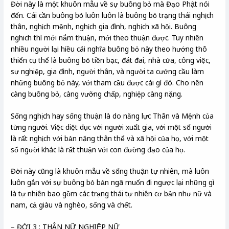
Đời này là một khuôn mẫu về sự buông bỏ mà Đạo Phật nói
đến. Cái cần buông bỏ luôn luôn là buông bỏ trạng thái nghịch
thân, nghịch mệnh, nghịch gia đình, nghịch xã hội. Buông
nghich thì mới nắm thuận, mới theo thuận được. Tuy nhiên
nhiều người lại hiều cái nghĩa buông bỏ này theo hướng thô
thiển cụ thể là buông bỏ tiền bạc, đát đai, nhà cửa, công việc,
sự nghiệp, gia đình, người thân, và người ta cướng cầu làm
những buông bỏ này, với tham cầu được cái gì đó. Cho nên
càng buông bỏ, càng vưỡng chấp, nghiệp càng nặng.
Sống nghịch hay sống thuận là do năng lực Thân và Mệnh của
từng người. Việc diệt dục với người xuất gia, với một số người
là rất nghịch với bản năng thân thể và xã hội của họ, với một
số người khác là rất thuận với con đường đạo của họ.
Đời này cũng là khuôn mẫu về sống thuận tự nhiên, mà luôn
luôn gắn với sự buông bỏ bản ngã muốn đi ngược lại những gì
là tự nhiên bao gồm các trạng thái tự nhiên cơ bản như nữ và
nam, cả giàu và nghèo, sống và chết.
– ĐỜI 3 : THÂN NỮ NGHIỆP NỮ