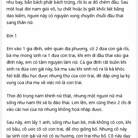
như bay, bắn bách phát bách trúng, rồi bị ai đó chém đầu. Sau
một loạt đời nam giỏi võ, tự chết hoặc bị giết khốc liệt bằng
dao kiếm, người này có nguyện vọng chuyển chuỗi đầu thai
sang thân nữ.
Đời 1
Em vào 1 gia đình, viên quan địa phương, có 2 đứa con gái rồi,
bà mẹ mong sinh ra 1 đứa con trai, khi em đi đầu thai vào gia
đình này, em có tâm nguyện làm nữ. Cả gia đình rất buồn khi
sinh ra đứa con gái này, bà mẹ sau khi sinh nó ra là bà khóc.
Nó bắt đầu học được nhưng thứ của con trai, để đáp ứng lại kỳ
vọng của cha mẹ về việc nó là con trai.
Thời đó trọng nam khinh nữ thật, nhưng một người nữ mà
sống như nam thì sẽ bị đào thải. Lớn lên, em cũng theo 2 chị đi
vào các nơi của nữ nhưng không hoà nhập được.
Sau này, em lấy 1 anh, sống như bạn bè, mãi không có con, khi
có bầu, cô ước cô có con trai, để cho giống bố. Nhưng cô này
lại sinh con gái và nó có xu hướng, con trai như bố. Cô này dạy