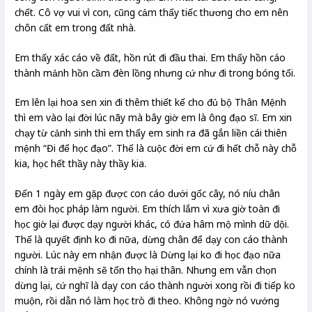
chết. Cô vợ vui vì con, cũng cảm thấy tiếc thương cho em nên
chôn cất em trong đất nhà.
Em thấy xác cáo về đất, hồn rút đi đầu thai. Em thấy hồn cáo
thành mảnh hồn cầm đèn lồng nhưng cứ như đi trong bóng tối.
Em lên lại hoa sen xin đi thêm thiết kế cho đủ bộ Thân Mệnh
thì em vào lại đời lúc nãy mà bây giờ em là ông đạo sĩ. Em xin
chạy từ cảnh sinh thì em thấy em sinh ra đã gắn liền cái thiên
mệnh “Đi để học đạo”. Thế là cuộc đời em cứ đi hết chỗ này chỗ
kia, học hết thầy này thầy kia.
Đến 1 ngày em gặp được con cáo dưới gốc cây, nó níu chân
em đòi học pháp làm người. Em thích lắm vì xưa giờ toàn đi
học giờ lại được dạy người khác, có đứa hâm mộ mình dữ dội.
Thế là quyết định ko đi nữa, dừng chân để dạy con cáo thành
người. Lúc này em nhận được là Dừng lại ko đi học đạo nữa
chính là trái mệnh sẽ tổn thọ hại thân. Nhưng em vẫn chọn
dừng lại, cứ nghĩ là dạy con cáo thành người xong rồi đi tiếp ko
muộn, rồi dẫn nó làm học trò đi theo. Không ngờ nó vướng