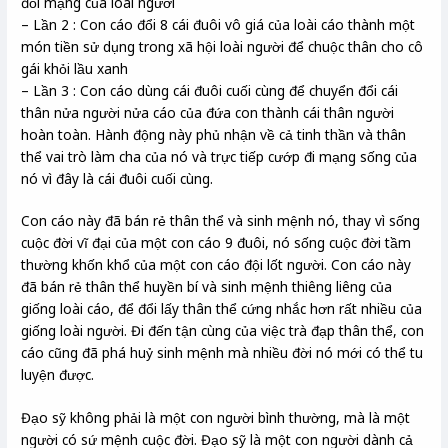
đổi mạng của loài người
– Lần 2 : Con cáo đổi 8 cái đuôi vô giá của loài cáo thành một
món tiền sử dụng trong xã hội loài người để chuộc thân cho cô
gái khỏi lầu xanh
– Lần 3 : Con cáo dùng cái đuôi cuối cùng để chuyển đổi cái
thân nửa người nửa cáo của đứa con thành cái thân người
hoàn toàn. Hành động này phủ nhận về cả tinh thần và thân
thể vai trò làm cha của nó và trực tiếp cướp đi mạng sống của
nó vì đây là cái đuôi cuối cùng.
Con cáo này đã bán rẻ thân thể và sinh mệnh nó, thay vì sống
cuộc đời vĩ đại của một con cáo 9 đuôi, nó sống cuộc đời tầm
thường khốn khổ của một con cáo đội lốt người. Con cáo này
đã bán rẻ thân thể huyền bí và sinh mệnh thiêng liêng của
giống loài cáo, để đổi lấy thân thể cứng nhắc hơn rất nhiều của
giống loài người. Đi đến tận cùng của việc trà đạp thân thể, con
cáo cũng đã phá huỷ sinh mệnh mà nhiều đời nó mới có thể tu
luyện được.
Đạo sỹ không phải là một con người bình thường, mà là một
người có sứ mệnh cuộc đời. Đạo sỹ là một con người dành cả