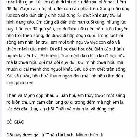
mắc trần gian. Lúc em định đi thì nó cứ đến xin nhờ học thêm
để đạt được cái mới, như đời con cáo phía trên. Xong cuối cùng
lúc con cáo đến xin ý định cuối cùng rồi chết khi quay trở lại
hình dạng cáo. Em cũng đã đến thời hạn cuối cùng, nhưng lúc
này thân em đã quá yếu, ko đi được nữa nên nằm trên thuyền
nhỏ trôi theo sông, để được đi tiếp đoạn cuối. Trong lúc trôi
sông em nhìn lên trời, em mới tỉnh ngộ về việc con cáo và
thiên mệnh của mình. Đi để học đạo học đời. Biến cáo thành
người là việc trái lẽ thường. Trái mệnh ko chỉ là ko đi học nữa
mà là chưa hiểu đời mà đòi dạy đời. Đời mình chưa hiểu mà
muốn đi cải mệnh cho người khác. Sau đó em chết trên sông.
Xác về nước, hồn hoá thành ngọn đèn mà linh hồn cầm đèn
lồng phía trên.
Thân và Mệnh gặp nhau ở luân hồi, em thấy trước mắt sáng
rõ luôn chị. Em cầm đèn lồng cứ đi trong đêm mà nghiệm lại
các đời đầu thai, xin chốt Thân và mệnh lại về đúng chỗ.
CÔ GIÁO
Đời này được gọi là “Thân tài bạch, Mệnh thiên di”