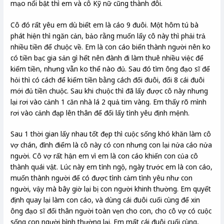
mạo nổi bật thì em và cô Kỹ nữ cũng thành đôi.
Cô đó rất yêu em dù biết em là cáo 9 đuôi. Một hôm tú bà
phát hiện thì ngăn cản, bảo rằng muốn lấy cô này thì phải trả
nhiều tiền để chuộc về. Em là con cáo biến thành người nên ko
có tiền bạc gia sản gì hết nên đành đi làm thuê nhiều việc để
kiếm tiền, nhưng vẫn ko thể nào đủ. Sau đó tìm ông đạo sĩ để
hỏi thì có cách để kiếm tiền bằng cách đổi đuôi, đổi 8 cái đuôi
mới đủ tiền chuộc. Sau khi chuộc thì đã lấy được cô này nhưng
lại rơi vào cảnh 1 căn nhà lá 2 quả tim vàng. Em thấy rõ mình
rơi vào cảnh đạp lên thân để đổi lấy tình yêu định mệnh.
Sau 1 thời gian lấy nhau tốt đẹp thì cuộc sống khó khăn làm cô
vợ chán, đỉnh điểm là cô này có con nhưng con lại nửa cáo nửa
người. Cô vợ rất hận em vì em là con cáo khiến con của cô
thành quái vật. Lúc này em tỉnh ngộ, ngày trước em là con cáo,
muốn thành người để có được tình cảm tình yêu như con
người, vậy mà bây giờ lại bị con người khinh thường. Em quyết
định quay lại làm con cáo, và dùng cái đuôi cuối cùng để xin
ông đạo sĩ đổi thân người toàn vẹn cho con, cho cô vợ có cuộc
sống con người bình thường lại. Em mất cái đuôi cuối cùng,