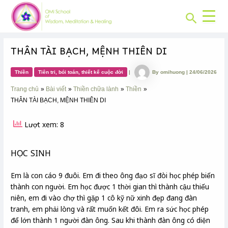
CHUYÊN
Skip
Post
MỤC:
Search
to
navigation
content
THÂN TÀI BẠCH, MỆNH THIÊN DI
Thiền
Tiên tri, bói toán, thiết kế cuộc đời
|
By
omihuong
|
24/06/2026
Trang chủ
Bài viết
Thiền chữa lành
Thiền
THÂN TÀI BẠCH, MỆNH THIÊN DI
Lượt xem: 8
HỌC SINH
Em là con cáo 9 đuôi. Em đi theo ông đạo sĩ đòi học phép biến
thành con người. Em học được 1 thời gian thì thành cậu thiếu
niên, em đi vào chợ thì gặp 1 cô kỹ nữ xinh đẹp đang đàn
tranh, em phải lòng và rất muốn kết đôi. Em ra sức học phép
để lớn thành 1 người đàn ông. Sau khi thành đàn ông có diện