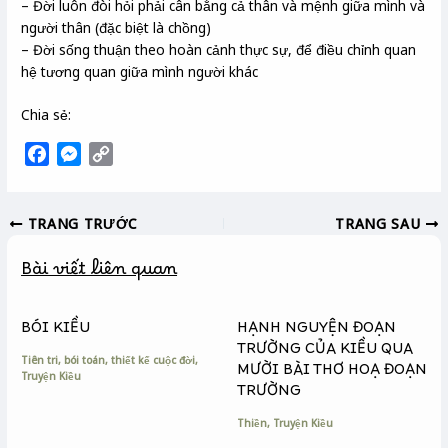
– Đời luôn đòi hỏi phải cân bằng cả thân và mệnh giữa mình và
người thân (đặc biệt là chồng)
– Đời sống thuận theo hoàn cảnh thực sự, để điều chỉnh quan
hệ tương quan giữa mình người khác
Chia sẻ:
F
M
C
a
e
o
c
s
p
TRANG TRƯỚC
TRANG SAU
e
s
y
b
e
L
Bài viết liên quan
o
n
i
o
g
n
k
e
k
BÓI KIỀU
HẠNH NGUYỆN ĐOẠN
r
TRƯỜNG CỦA KIỀU QUA
Tiên tri, bói toán, thiết kế cuộc đời
,
MƯỜI BÀI THƠ HOẠ ĐOẠN
Truyện Kiều
TRƯỜNG
Thiền
,
Truyện Kiều