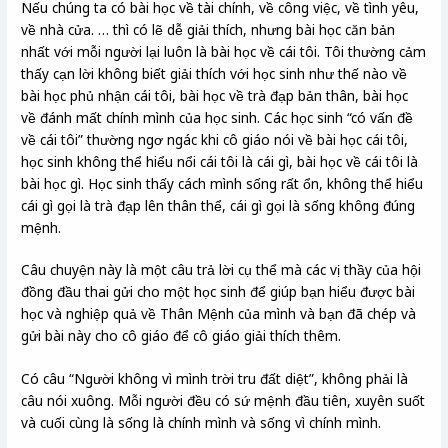
Nếu chúng ta có bài học về tài chính, về công việc, về tình yêu,
về nhà cửa. … thì có lẽ dễ giải thích, nhưng bài học căn bản
nhất với mỗi người lại luôn là bài học về cái tôi. Tôi thường cảm
thấy cạn lời không biết giải thích với học sinh như thế nào về
bài học phủ nhận cái tôi, bài học về trà đạp bản thân, bài học
về đánh mất chính mình của học sinh. Các học sinh “có vấn đề
về cái tôi” thường ngơ ngác khi cô giáo nói về bài học cái tôi,
học sinh không thể hiểu nổi cái tôi là cái gì, bài học về cái tôi là
bài học gì. Học sinh thấy cách mình sống rất ổn, không thể hiểu
cái gì gọi là trà đạp lên thân thể, cái gì gọi là sống không đúng
mệnh.
Câu chuyện này là một câu trả lời cụ thể mà các vị thầy của hội
đồng đầu thai gửi cho một học sinh để giúp bạn hiểu được bài
học và nghiệp quả về Thân Mệnh của mình và bạn đã chép và
gửi bài này cho cô giáo để cô giáo giải thích thêm.
Có câu “Người không vì mình trời tru đất diệt”, không phải là
câu nói xuông. Mỗi người đều có sứ mệnh đầu tiên, xuyên suốt
và cuối cùng là sống là chính mình và sống vì chính mình.