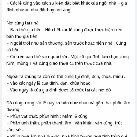
– Các lễ cúng vào các sự kiện đặc biệt khác của ngôi nhà – gia
đình như an nhà đất hay an tang
Nơi cúng tại nhà
– Ban thờ gia tiên : Hầu hết các lễ cúng được thực hiện trên
ban thờ gia tiên
– Ngoài trời như sân thượng, sân trước hoặc hiên nhà : Cúng
cô hồn.
– Cả trên ban thờ và ngoài trời : Một số gia đình lựa chọn cúng
rằm, mùng 1 và cúng giao thừa cả trên trước cửa nhà.
Ngoài ra chúng ta còn có thể cúng tại đình, đền, chùa, miếu …
– Vào các ngày lễ của đình, đền, chùa hoặc
– Vào ngày lễ của gia đình được tổ chức tại các nơi đó
Đồ cúng trong các lễ này cơ bản như nhau và gồm hai phần âm
dương
– Phần vật chất, phần hình : Mâm lễ cúng
– Phần tinh thần, phần thanh âm : Văn khấn, văn cúng, trúc
văn, sớ …
– Phần nửa âm nửa dương, nửa hình tướng nửa tinh thần gọi