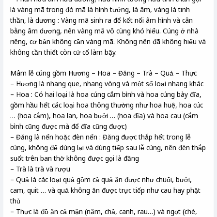
là vàng mã trong đó mã là hình tướng, là âm, vàng là tinh
thần, là dương : Vàng mã sinh ra để kết nối âm hình và cân
bằng âm dương, nên vàng mã vô cùng khó hiểu. Cúng ở nhà
riêng, cơ bản không cần vàng mã. Không nên đã không hiểu và
không cần thiết còn cứ cố làm bậy.
Mâm lễ cúng gồm Hương – Hoa – Đăng – Trà – Quả – Thực
– Hương là nhang que, nhang vòng và một số loại nhang khác
– Hoa : Có hai loại là hoa cúng cắm bình và hoa cúng bày đĩa,
gồm hầu hết các loại hoa thông thường như hoa huệ, hoa cúc
… (hoa cắm), hoa lan, hoa bưởi … (hoa đĩa) và hoa cau (cắm
bình cũng được mà để đĩa cũng được)
– Đăng là nến hoặc đèn nến : Đăng được thắp hết trong lễ
cúng, không để dùng lại và dùng tiếp sau lễ cúng, nên đèn thắp
suốt trên ban thờ không được gọi là đăng
– Trà là trà và rượu
– Quả là các loại quả gồm cả quả ăn được như chuối, bưởi,
cam, quit … và quả không ăn được trực tiếp như cau hay phật
thủ
– Thực là đồ ăn cả mặn (năm, chả, canh, rau…) và ngọt (chè,