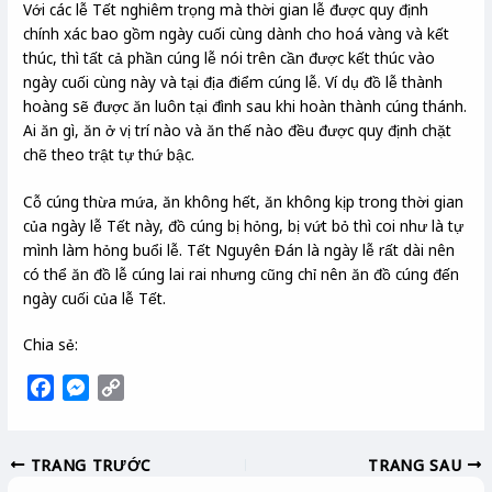
Với các lễ Tết nghiêm trọng mà thời gian lễ được quy định
chính xác bao gồm ngày cuối cùng dành cho hoá vàng và kết
thúc, thì tất cả phần cúng lễ nói trên cần được kết thúc vào
ngày cuối cùng này và tại địa điểm cúng lễ. Ví dụ đồ lễ thành
hoàng sẽ được ăn luôn tại đình sau khi hoàn thành cúng thánh.
Ai ăn gì, ăn ở vị trí nào và ăn thế nào đều được quy định chặt
chẽ theo trật tự thứ bậc.
Cỗ cúng thừa mứa, ăn không hết, ăn không kịp trong thời gian
của ngày lễ Tết này, đồ cúng bị hỏng, bị vứt bỏ thì coi như là tự
mình làm hỏng buổi lễ. Tết Nguyên Đán là ngày lễ rất dài nên
có thể ăn đồ lễ cúng lai rai nhưng cũng chỉ nên ăn đồ cúng đến
ngày cuối của lễ Tết.
Chia sẻ:
F
M
C
a
e
o
c
s
p
TRANG TRƯỚC
TRANG SAU
e
s
y