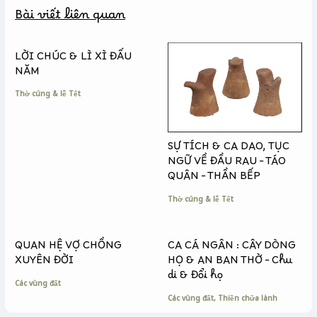
b
e
L
Bài viết liên quan
o
n
i
o
g
n
k
e
k
LỜI CHÚC & LÌ XÌ ĐẤU
r
NĂM
Thờ cúng & lễ Tết
SỰ TÍCH & CA DAO, TỤC
NGỮ VỀ ĐẦU RAU – TÁO
QUÂN – THẦN BẾP
Thờ cúng & lễ Tết
QUAN HỆ VỢ CHỒNG
CA CÁ NGÂN : CÂY DÒNG
XUYÊN ĐỜI
HỌ & AN BAN THỜ – Chu
di & Đổi họ
Các vùng đất
Các vùng đất
,
Thiền chữa lành