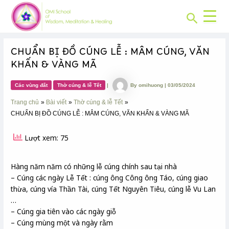
CHUYÊN
Skip
Post
MỤC:
Search
to
navigation
content
CHUẨN BỊ ĐỒ CÚNG LỄ : MÂM CÚNG, VĂN
KHẤN & VÀNG MÃ
Các vùng đất
Thờ cúng & lễ Tết
|
By
omihuong
|
03/05/2024
Trang chủ
Bài viết
Thờ cúng & lễ Tết
CHUẨN BỊ ĐỒ CÚNG LỄ : MÂM CÚNG, VĂN KHẤN & VÀNG MÃ
Lượt xem: 75
Hàng năm năm có những lễ cúng chính sau tại nhà
– Cúng các ngày Lễ Tết : cúng ông Công ông Táo, cúng giao
thừa, cúng vía Thần Tài, cúng Tết Nguyên Tiêu, cúng lễ Vu Lan
…
– Cúng gia tiên vào các ngày giỗ
– Cúng mùng một và ngày rằm