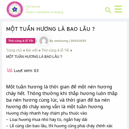
CHUYÊN
Skip
Post
MỤC:
Search
to
navigation
content
MỘT TUẦN HƯƠNG LÀ BAO LÂU ?
Thờ cúng & lễ Tết
|
By
omihuong
|
30/01/2025
Trang chủ
Bài viết
Thờ cúng & lễ Tết
MỘT TUẦN HƯƠNG LÀ BAO LÂU ?
Lượt xem: 63
Một tuần hương là thời gian để một nén hương
cháy hết. Thông thường khi thắp hương luôn thắp
ba nén hương cùng lúc, và thời gian để ba nén
hương đó cháy xong vẫn là một tuần hương.
Hương cháy nhanh hay chậm phụ thuộc vào
– Loại hương mua nhỏ hay to, ngắn hay dài
– Lễ cúng cần bao lâu, thì hương cũng phải cháy chính xác