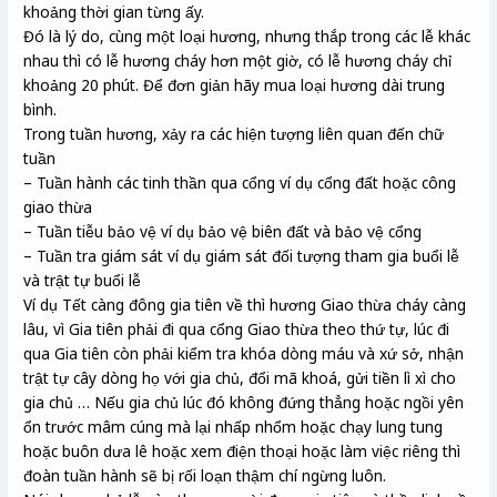
khoảng thời gian từng ấy.
Đó là lý do, cùng một loại hương, nhưng thắp trong các lễ khác
nhau thì có lễ hương cháy hơn một giờ, có lễ hương cháy chỉ
khoảng 20 phút. Để đơn giản hãy mua loại hương dài trung
bình.
Trong tuần hương, xảy ra các hiện tượng liên quan đến chữ
tuần
– Tuần hành các tinh thần qua cổng ví dụ cổng đất hoặc công
giao thừa
– Tuần tiễu bảo vệ ví dụ bảo vệ biên đất và bảo vệ cổng
– Tuần tra giám sát ví dụ giám sát đối tượng tham gia buổi lễ
và trật tự buổi lễ
Ví dụ Tết càng đông gia tiên về thì hương Giao thừa cháy càng
lâu, vì Gia tiên phải đi qua cổng Giao thừa theo thứ tự, lúc đi
qua Gia tiên còn phải kiểm tra khóa dòng máu và xứ sở, nhận
trật tự cây dòng họ với gia chủ, đổi mã khoá, gửi tiền lì xì cho
gia chủ … Nếu gia chủ lúc đó không đứng thẳng hoặc ngồi yên
ổn trước mâm cúng mà lại nhấp nhổm hoặc chạy lung tung
hoặc buôn dưa lê hoặc xem điện thoại hoặc làm việc riêng thì
đoàn tuần hành sẽ bị rối loạn thậm chí ngừng luôn.