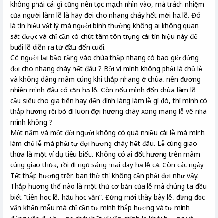
không phải cái gì cũng nên tọc mạch nhìn vào, mà trách nhiệm
của người làm lễ là hãy đợi cho nhang cháy hết mới hạ lễ. Đó
là tín hiệu vật lý mà người bình thường không ai không quan
sát được và chỉ cần có chút tâm tôn trọng cái tín hiệu này để
buổi lễ diễn ra từ đầu đến cuối.
Có người lại bảo rằng vào chùa thắp nhang có bao giờ đứng
đợi cho nhang cháy hết đâu ? Bởi vì mình không phải là chủ lễ
và không dâng mâm cúng khi thắp nhang ở chùa, nên đương
nhiên mình đâu có cần hạ lễ. Còn nếu mình đến chùa làm lễ
cầu siêu cho gia tiên hay đến đình làng làm lễ gì đó, thì mình có
thắp hương rồi bỏ đi luôn đợi hương cháy xong mang lễ về nhà
mình không ?
Một năm và một đời người không có quá nhiều cái lễ mà mình
làm chủ lễ mà phải tự đợi hương cháy hết đâu. Lễ cúng giao
thừa là một ví dụ tiêu biểu. Không có ai đốt hương trên mâm
cúng giao thừa, rồi đi ngủ sáng mai dạy hạ lễ cả. Còn các ngày
Tết thắp hương trên ban thờ thì không cần phải đợi như vậy.
Thắp hương thế nào là một thứ cơ bản của lễ mà chúng ta đều
biết “tiên học lễ, hậu học văn”. Đừng mời thày bày lễ, đừng đọc
văn khấn mẫu mà chỉ cần tự mình thắp hương và tự mình