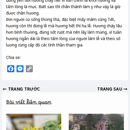
đứng yên đợi hương cháy hết vì văn chính là khói hương và
tấm lòng là mực. Biết sao thì chân thành làm y như vậy là giữ
được chân hương.
Đời người cứ sống thong thả, đặc biệt mấy mâm cúng Tết,
hương còn thì đứng lễ mà hương hết thì hạ lễ. Hương cháy lâu
hơn bình thường, đừng sốt ruột mà nên lấy làm mừng, vì tuần
hương ngắn dài là theo tấm lòng của người làm lễ và theo số
lượng cùng cấp độ các tỉnh thần tham gia.
Chia sẻ:
F
M
C
a
e
o
c
s
p
TRANG TRƯỚC
TRANG SAU
e
s
y
b
e
L
Bài viết liên quan
o
n
i
o
g
n
k
e
k
r