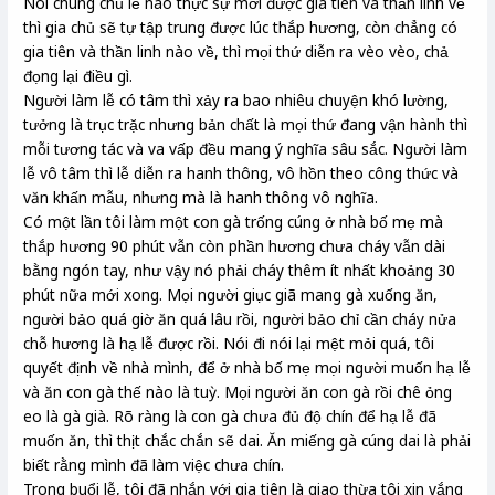
Nói chung chủ lễ nào thực sự mời được gia tiên và thần linh về
thì gia chủ sẽ tự tập trung được lúc thắp hương, còn chẳng có
gia tiên và thần linh nào về, thì mọi thứ diễn ra vèo vèo, chả
đọng lại điều gì.
Người làm lễ có tâm thì xảy ra bao nhiêu chuyện khó lường,
tưởng là trục trặc nhưng bản chất là mọi thứ đang vận hành thì
mỗi tương tác và va vấp đều mang ý nghĩa sâu sắc. Người làm
lễ vô tâm thì lễ diễn ra hanh thông, vô hồn theo công thức và
văn khấn mẫu, nhưng mà là hanh thông vô nghĩa.
Có một lần tôi làm một con gà trống cúng ở nhà bố mẹ mà
thắp hương 90 phút vẫn còn phần hương chưa cháy vẫn dài
bằng ngón tay, như vậy nó phải cháy thêm ít nhất khoảng 30
phút nữa mới xong. Mọi người giục giã mang gà xuống ăn,
người bảo quá giờ ăn quá lâu rồi, người bảo chỉ cần cháy nửa
chỗ hương là hạ lễ được rồi. Nói đi nói lại mệt mỏi quá, tôi
quyết định về nhà mình, để ở nhà bố mẹ mọi người muốn hạ lễ
và ăn con gà thế nào là tuỳ. Mọi người ăn con gà rồi chê ỏng
eo là gà già. Rõ ràng là con gà chưa đủ độ chín để hạ lễ đã
muốn ăn, thì thịt chắc chắn sẽ dai. Ăn miếng gà cúng dai là phải
biết rằng mình đã làm việc chưa chín.
Trong buổi lễ, tôi đã nhắn với gia tiên là giao thừa tôi xin vắng