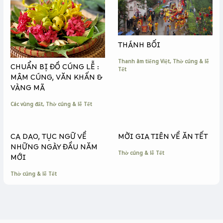
THÁNH BỐI
Thanh âm tiếng Việt
,
Thờ cúng & lễ
CHUẨN BỊ ĐỒ CÚNG LỄ :
Tết
MÂM CÚNG, VĂN KHẤN &
VÀNG MÃ
Các vùng đất
,
Thờ cúng & lễ Tết
CA DAO, TỤC NGỮ VỀ
MỜI GIA TIÊN VỀ ĂN TẾT
NHỮNG NGÀY ĐẦU NĂM
Thờ cúng & lễ Tết
MỚI
Thờ cúng & lễ Tết