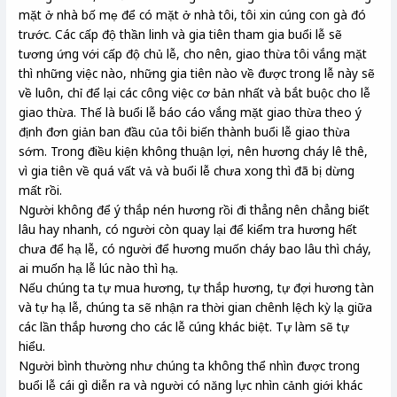
mặt ở nhà bố mẹ để có mặt ở nhà tôi, tôi xin cúng con gà đó
trước. Các cấp độ thần linh và gia tiên tham gia buổi lễ sẽ
tương ứng với cấp độ chủ lễ, cho nên, giao thừa tôi vắng mặt
thì những việc nào, những gia tiên nào về được trong lễ này sẽ
về luôn, chỉ để lại các công việc cơ bản nhất và bắt buộc cho lễ
giao thừa. Thế là buổi lễ báo cáo vắng mặt giao thừa theo ý
định đơn giản ban đầu của tôi biến thành buổi lễ giao thừa
sớm. Trong điều kiện không thuận lợi, nên hương cháy lê thê,
vì gia tiên về quá vất vả và buổi lễ chưa xong thì đã bị dừng
mất rồi.
Người không để ý thắp nén hương rồi đi thẳng nên chẳng biết
lâu hay nhanh, có người còn quay lại để kiểm tra hương hết
chưa để hạ lễ, có người để hương muốn cháy bao lâu thì cháy,
ai muốn hạ lễ lúc nào thì hạ.
Nếu chúng ta tự mua hương, tự thắp hương, tự đợi hương tàn
và tự hạ lễ, chúng ta sẽ nhận ra thời gian chênh lệch kỳ lạ giữa
các lần thắp hương cho các lễ cúng khác biệt. Tự làm sẽ tự
hiểu.
Người bình thường như chúng ta không thể nhìn được trong
buổi lễ cái gì diễn ra và người có năng lực nhìn cảnh giới khác