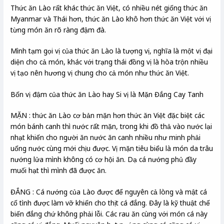
Thức ăn Lào rất khác thức ăn Việt, có nhiều nét giống thức ăn
Myanmar và Thái hơn, thức ăn Lào khô hơn thức ăn Việt với vị
từng món ăn rõ ràng đậm đà.
Mình tạm gọi vị của thức ăn Lào là tượng vị, nghĩa là một vị đại
diện cho cả món, khác với trạng thái đồng vị là hòa trộn nhiều
vị tạo nên hương vị chung cho cả món như thức ăn Việt.
Bốn vị đậm của thức ăn Lào hay Si vị là Mặn Đắng Cay Tanh
MẶN : thức ăn Lào cơ bản mặn hơn thức ăn Việt đặc biệt các
món bánh canh thì nước rất mặn, trong khi đồ thả vào nước lại
nhạt khiến cho người ăn nước ăn canh nhiều như minh phải
uống nước cùng mới chịu được. Vị mặn tiêu biểu là món da trâu
nướng lửa mình không có cơ hội ăn. Dạ cá nướng phủ đầy
muối hạt thì mình đã được ăn.
ĐẮNG : Cá nướng của Lào được để nguyên cả lòng và mật cá
cố tình được làm vỡ khiến cho thịt cá đắng. Đây là kỹ thuật chế
biến đắng chứ không phải lỗi. Các rau ăn cùng với món cá này