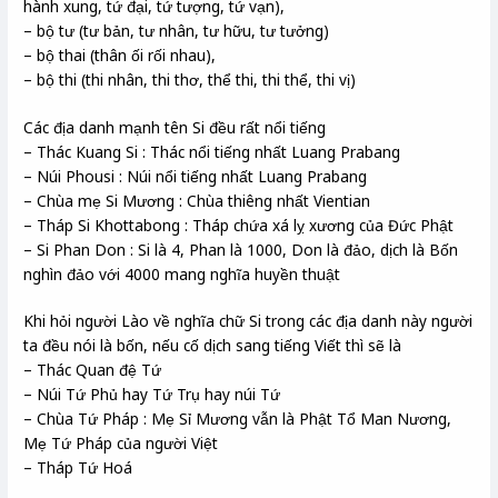
hành xung, tứ đại, tứ tượng, tứ vạn),
– bộ tư (tư bản, tư nhân, tư hữu, tư tưởng)
– bộ thai (thân ối rối nhau),
– bộ thi (thi nhân, thi thơ, thể thi, thi thể, thi vị)
Các địa danh mạnh tên Si đều rất nổi tiếng
– Thác Kuang Si : Thác nổi tiếng nhất Luang Prabang
– Núi Phousi : Núi nổi tiếng nhất Luang Prabang
– Chùa mẹ Si Mương : Chùa thiêng nhất Vientian
– Tháp Si Khottabong : Tháp chứa xá lỵ xương của Đức Phật
– Si Phan Don : Si là 4, Phan là 1000, Don là đảo, dịch là Bốn
nghìn đảo với 4000 mang nghĩa huyền thuật
Khi hỏi người Lào về nghĩa chữ Si trong các địa danh này người
ta đều nói là bốn, nếu cố dịch sang tiếng Viết thì sẽ là
– Thác Quan đệ Tứ
– Núi Tứ Phủ hay Tứ Trụ hay núi Tứ
– Chùa Tứ Pháp : Mẹ Sỉ Mương vẫn là Phật Tổ Man Nương,
Mẹ Tứ Pháp của người Việt
– Tháp Tứ Hoá