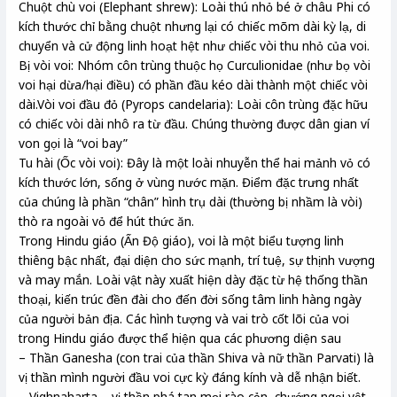
Chuột chù voi (Elephant shrew): Loài thú nhỏ bé ở châu Phi có
kích thước chỉ bằng chuột nhưng lại có chiếc mõm dài kỳ lạ, di
chuyển và cử động linh hoạt hệt như chiếc vòi thu nhỏ của voi.
Bị vòi voi: Nhóm côn trùng thuộc họ Curculionidae (như bọ vòi
voi hại dừa/hại điều) có phần đầu kéo dài thành một chiếc vòi
dài.Vòi voi đầu đỏ (Pyrops candelaria): Loài côn trùng đặc hữu
có chiếc vòi dài nhô ra từ đầu. Chúng thường được dân gian ví
von gọi là “voi bay”
Tu hài (Ốc vòi voi): Đây là một loài nhuyễn thể hai mảnh vỏ có
kích thước lớn, sống ở vùng nước mặn. Điểm đặc trưng nhất
của chúng là phần “chân” hình trụ dài (thường bị nhầm là vòi)
thò ra ngoài vỏ để hút thức ăn.
Trong Hindu giáo (Ấn Độ giáo), voi là một biểu tượng linh
thiêng bậc nhất, đại diện cho sức mạnh, trí tuệ, sự thịnh vượng
và may mắn. Loài vật này xuất hiện dày đặc từ hệ thống thần
thoại, kiến trúc đền đài cho đến đời sống tâm linh hàng ngày
của người bản địa. Các hình tượng và vai trò cốt lõi của voi
trong Hindu giáo được thể hiện qua các phương diện sau
– Thần Ganesha (con trai của thần Shiva và nữ thần Parvati) là
vị thần mình người đầu voi cực kỳ đáng kính và dễ nhận biết.
– Vighnaharta – vị thần phá tan mọi rào cản, chướng ngại vật.