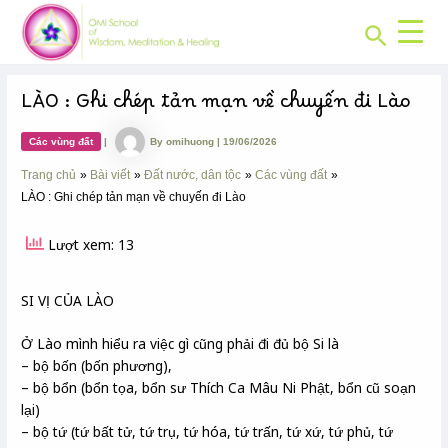
CHUYÊN
Skip
Post
MỤC:
Search
to
navigation
content
LÀO : Ghi chép tản mạn về chuyến đi Lào
Các vùng đất
|
By
omihuong
|
19/06/2026
Trang chủ
Bài viết
Đất nước, dân tộc
Các vùng đất
LÀO : Ghi chép tản mạn về chuyến đi Lào
Lượt xem: 13
SI VỊ CỦA LÀO
Ở Lào mình hiểu ra việc gì cũng phải đi đủ bộ Si là
– bộ bốn (bốn phương),
– bộ bổn (bổn tọa, bổn sư Thích Ca Mâu Ni Phật, bổn cũ soạn
lại)
– bộ tứ (tứ bất tử, tứ trụ, tứ hóa, tứ trấn, tứ xứ, tứ phủ, tứ