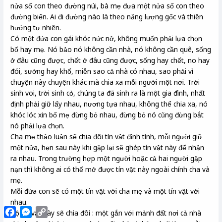
nửa số con theo đường núi, bà mẹ đưa một nửa số con theo
đường biển. Ai đi đường nào là theo năng lượng gốc và thiên
hướng tự nhiên.
Có một đứa con gái khóc nức nở, không muốn phải lựa chọn
bố hay mẹ. Nó bảo nó không cần nhà, nó không cần quê, sống
ở đâu cũng được, chết ở đâu cũng được, sống hay chết, no hay
đói, sướng hay khổ, miễn sao cả nhà có nhau, sao phải vì
chuyện này chuyện khác mà chia xa mỗi người một nơi. Trời
sinh voi, trời sinh cỏ, chúng ta đã sinh ra là một gia đình, nhất
định phải giữ lấy nhau, nương tựa nhau, không thể chia xa, nó
khóc lóc xin bố mẹ đừng bỏ nhau, đừng bỏ nó cũng đừng bắt
nó phải lựa chọn.
Cha mẹ thảo luận sẽ chia đôi tín vật định tình, mỗi người giữ
một nửa, hẹn sau này khi gặp lại sẽ ghép tín vật này để nhận
ra nhau. Trong trường hợp một người hoặc cả hai người gặp
nạn thì không ai có thể mở được tín vật này ngoài chính cha và
mẹ.
Mỗi đứa con sẽ có một tín vật với cha mẹ và một tín vật với
nhau.
Facebook
Messenger
Copy
Bộ tín vật này sẽ chia đôi : một gắn với mảnh đất nơi cả nhà
Link