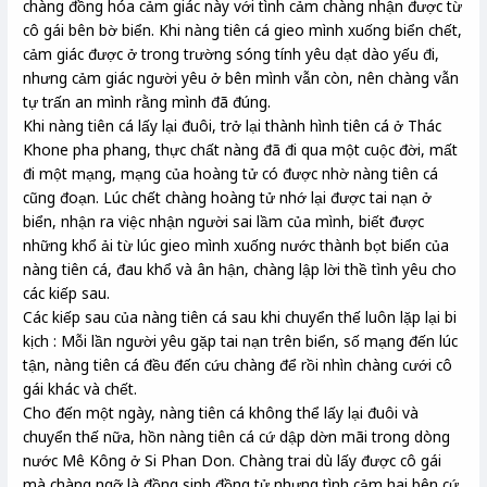
chàng đồng hóa cảm giác này với tình cảm chàng nhận được từ
cô gái bên bờ biển. Khi nàng tiên cá gieo mình xuống biển chết,
cảm giác được ở trong trường sóng tính yêu dạt dào yếu đi,
nhưng cảm giác người yêu ở bên mình vẫn còn, nên chàng vẫn
tự trấn an mình rằng mình đã đúng.
Khi nàng tiên cá lấy lại đuôi, trở lại thành hình tiên cá ở Thác
Khone pha phang, thực chất nàng đã đi qua một cuộc đời, mất
đi một mạng, mạng của hoàng tử có được nhờ nàng tiên cá
cũng đoạn. Lúc chết chàng hoàng tử nhớ lại được tai nạn ở
biển, nhận ra việc nhận người sai lầm của mình, biết được
những khổ ải từ lúc gieo mình xuống nước thành bọt biển của
nàng tiên cá, đau khổ và ân hận, chàng lập lời thề tình yêu cho
các kiếp sau.
Các kiếp sau của nàng tiên cá sau khi chuyển thế luôn lặp lại bi
kịch : Mỗi lần người yêu gặp tai nạn trên biển, số mạng đến lúc
tận, nàng tiên cá đều đến cứu chàng để rồi nhìn chàng cưới cô
gái khác và chết.
Cho đến một ngày, nàng tiên cá không thể lấy lại đuôi và
chuyển thế nữa, hồn nàng tiên cá cứ dập dờn mãi trong dòng
nước Mê Kông ở Si Phan Don. Chàng trai dù lấy được cô gái
mà chàng ngỡ là đồng sinh đồng tử nhưng tình cảm hai bên cứ