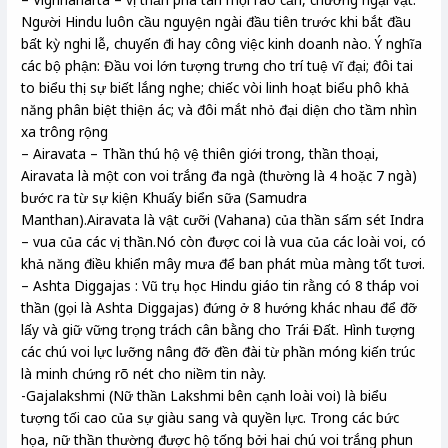
Người Hindu luôn cầu nguyện ngài đầu tiên trước khi bắt đầu
bất kỳ nghi lễ, chuyến đi hay công việc kinh doanh nào. Ý nghĩa
các bộ phận: Đầu voi lớn tượng trưng cho trí tuệ vĩ đại; đôi tai
to biểu thị sự biết lắng nghe; chiếc vòi linh hoạt biểu phô khả
năng phân biệt thiện ác; và đôi mắt nhỏ đại diện cho tầm nhìn
xa trông rộng
– Airavata – Thần thú hộ vệ thiên giới trong, thần thoại,
Airavata là một con voi trắng đa ngà (thường là 4 hoặc 7 ngà)
bước ra từ sự kiện Khuấy biển sữa (Samudra
Manthan).Airavata là vật cưỡi (Vahana) của thần sấm sét Indra
– vua của các vị thần.Nó còn được coi là vua của các loài voi, có
khả năng điều khiển mây mưa để ban phát mùa màng tốt tươi.
– Ashta Diggajas : Vũ trụ học Hindu giáo tin rằng có 8 tháp voi
thần (gọi là Ashta Diggajas) đứng ở 8 hướng khác nhau để đỡ
lấy và giữ vững trọng trách cân bằng cho Trái Đất. Hình tượng
các chú voi lực lưỡng nâng đỡ đền đài từ phần móng kiến trúc
là minh chứng rõ nét cho niềm tin này.
-Gajalakshmi (Nữ thần Lakshmi bên cạnh loài voi) là biểu
tượng tối cao của sự giàu sang và quyền lực. Trong các bức
họa, nữ thần thường được hộ tống bởi hai chú voi trắng phun