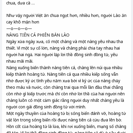
chua, dưa cà …
Như vậy người Việt ăn chua ngọt hơn, nhiều hơn, người Lào ăn
cay khô mặn hơn
—o—o—o—
NÀNG TIÊN CÁ PHIÊN BẢN LÀO
Ngày xửa ngày xưa, có một chàng và một nàng yêu nhau tha
thiết. Vì một sự cố lớn, nàng và chàng phải chia tay nhau hai
người hai ngả. Hai người lập lời thề đồng sinh đồng tử, yêu
nhau mãi mãi.
Nàng xuống biển thành nàng tiên cá, chàng lên núi qua nhiều
kiếp thành hoàng tử. Nàng tiên cá qua nhiều kiếp sống vẫn
nhớ được ký ức tình yêu năm xưa bởi vì ký ức của nàng chảy
theo máu và nước, còn chàng trai qua mỗi lần đầu thai chẳng
còn nhớ gì kiếp trước mà chỉ còn nhớ lời thề của hai người nên
chàng luôn có một cảm giác rằng người duy nhất chàng yêu là
người con gái đồng sinh đồng tử với mình.
Một ngày thuyền của hoàng tử bị sóng biển đánh vỡ, hoàng tử
vật lộn trong sóng biển rồi được nàng tiên cá cứu đưa lên bờ.
Hồn cốt của hoàng tử là lửa, khi rơi xuống biển, mạng số chàng
đã tận. Vì lời thề đồng sinh đồng tử, nàng tiên cá dù ở sâu dưới