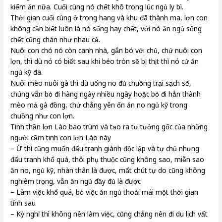
kiếm ăn nữa. Cuối cùng nó chết khô trong lúc ngủ ly bì.
Thời gian cuối cùng ở trong hang và khu đã thành ma, lợn con
không cần biết luôn là nó sống hay chết, với nó ăn ngủ sống
chết cũng chán như nhau cả.
Nuôi con chó nó còn canh nhà, gắn bó với chủ, chứ nuôi con
lợn, thì dù nó có biết sau khi béo tròn sẽ bị thịt thì nó cứ ăn
ngủ kỹ đã.
Nuôi mèo nuôi gà thì dù uống no đủ chuồng trại sạch sẽ,
chúng vẫn bỏ đi hàng ngày nhiều ngày hoặc bỏ đi hẳn thành
mèo mả gà đồng, chứ chẳng yên ổn ăn no ngủ kỹ trong
chuồng như con lợn.
Tinh thần lợn Lào bao trùm và tạo ra tư tưởng gốc của những
người cầm tinh con lợn Lào này
– Ừ thì cũng muốn đấu tranh giành độc lập và tự chủ nhưng
đấu tranh khổ quá, thôi phụ thuộc cũng không sao, miễn sao
ăn no, ngủ kỹ, nhàn thân là được, mất chút tự do cũng không
nghiêm trọng, vẫn ăn ngủ đầy đủ là được
– Làm việc khổ quá, bỏ việc ăn ngủ thoải mái một thời gian
tính sau
– Kỳ nghỉ thì không nên làm việc, cũng chẳng nên đi du lịch vất