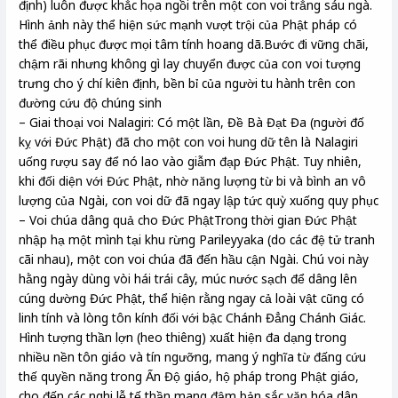
định) luôn được khắc họa ngồi trên một con voi trắng sáu ngà.
Hình ảnh này thể hiện sức mạnh vượt trội của Phật pháp có
thể điều phục được mọi tâm tính hoang dã.Bước đi vững chãi,
chậm rãi nhưng không gì lay chuyển được của con voi tượng
trưng cho ý chí kiên định, bền bỉ của người tu hành trên con
đường cứu độ chúng sinh
– Giai thoại voi Nalagiri: Có một lần, Đề Bà Đạt Đa (người đố
kỵ với Đức Phật) đã cho một con voi hung dữ tên là Nalagiri
uống rượu say để nó lao vào giẫm đạp Đức Phật. Tuy nhiên,
khi đối diện với Đức Phật, nhờ năng lượng từ bi và bình an vô
lượng của Ngài, con voi dữ đã ngay lập tức quỳ xuống quy phục
– Voi chúa dâng quả cho Đức PhậtTrong thời gian Đức Phật
nhập hạ một mình tại khu rừng Parileyyaka (do các đệ tử tranh
cãi nhau), một con voi chúa đã đến hầu cận Ngài. Chú voi này
hằng ngày dùng vòi hái trái cây, múc nước sạch để dâng lên
cúng dường Đức Phật, thể hiện rằng ngay cả loài vật cũng có
linh tính và lòng tôn kính đối với bậc Chánh Đẳng Chánh Giác.
Hình tượng thần lợn (heo thiêng) xuất hiện đa dạng trong
nhiều nền tôn giáo và tín ngưỡng, mang ý nghĩa từ đấng cứu
thế quyền năng trong Ấn Độ giáo, hộ pháp trong Phật giáo,
cho đến các nghi lễ tế thần mang đậm bản sắc văn hóa dân