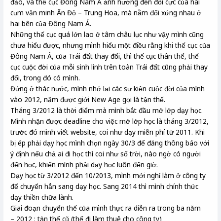
đảo, và thế cục Đông Nam Á ảnh hưởng đến đối cực của hai
cụm văn minh Ấn Độ – Trung Hoa, mà nằm đối xứng nhau ở
hai bên của Đông Nam Á.
Những thế cục quá lớn lao ở tâm châu lục như vậy mình cũng
chưa hiểu được, nhưng mình hiểu một điều rằng khi thế cục của
Đông Nam Á, của Trái đất thay đổi, thì thế cục thân thể, thế
cục cuộc đời của mỗi sinh linh trên toàn Trái đất cũng phải thay
đổi, trong đó có mình.
Đứng ở thác nước, mình nhớ lại các sự kiện cuộc đời của mình
vào 2012, năm được giới New Age gọi là tận thế.
Tháng 3/2012 là thời điểm mà mình bắt đầu mở lớp dạy học.
Mình nhận được deadline cho việc mở lớp học là tháng 3/2012,
trước đó mình viết website, coi như dạy miễn phí từ 2011. Khi
bị ép phải dạy học mình chọn ngày 30/3 để đăng thông báo với
ý định nếu chả ai đi học thì coi như số trời, nào ngờ có người
đến học, khiến mình phải dạy học luôn đến giờ.
Dạy học từ 3/2012 đến 10/2013, mình mới nghỉ làm ở công ty
để chuyển hẳn sang dạy học. Sang 2014 thì mình chính thức
dạy thiền chữa lành.
Giai đoạn chuyển thế của mình thực ra diễn ra trong ba năm
– 2012 : tận thế cũ (thế đi làm thuê cho công ty)