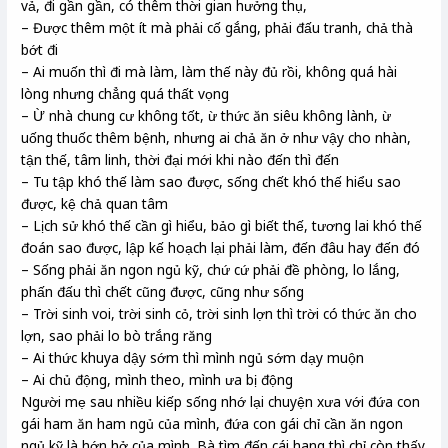
vả, đi gần gần, có thêm thời gian hưởng thụ,
– Được thêm một ít mà phải cố gắng, phải đấu tranh, chả thà
bớt đi
– Ai muốn thì đi mà làm, làm thế này đủ rồi, không quá hài
lòng nhưng chẳng quá thất vọng
– Ừ nhà chung cư không tốt, ừ thức ăn siêu không lành, ừ
uống thuốc thêm bệnh, nhưng ai chả ăn ở như vậy cho nhàn,
tận thế, tâm linh, thời đại mới khi nào đến thì đến
– Tu tập khó thế làm sao được, sống chết khó thế hiểu sao
được, kệ chả quan tâm
– Lịch sử khó thế cần gì hiểu, bảo gì biết thế, tương lai khó thế
đoán sao được, lập kế hoạch lại phải làm, đến đâu hay đến đó
– Sống phải ăn ngon ngủ kỹ, chứ cứ phải đề phòng, lo lắng,
phấn đấu thì chết cũng được, cũng như sống
– Trời sinh voi, trời sinh cỏ, trời sinh lợn thì trời có thức ăn cho
lợn, sao phải lo bò trắng răng
– Ai thức khuya dậy sớm thì mình ngủ sớm dạy muộn
– Ai chủ động, mình theo, mình ưa bị động
Người mẹ sau nhiều kiếp sống nhớ lại chuyện xưa với đứa con
gái ham ăn ham ngủ của mình, đứa con gái chỉ cần ăn ngon
ngủ kỹ là hớn hở của mình. Bà tìm đến cái hang thì chỉ còn thấy