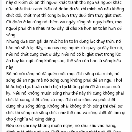
này đi kiếm đồ ăn thì người khác tranh thủ ngủ và người khác
nữa phải thức canh. Nếu cả đoàn đi rồi, chỉ mình nó nếu không
chết đói, chết mệt thì cũng bị bọn truy đuổi tìm thấy giết chết.
Cả đoàn ở lại cùng nó thêm vài ngày cũng rất nguy hiểm, mọi
người phải chia nhau ra từ đây, đi đâu xa hơn an toàn hơn để
sống.
Nhưng đứa con gái đã mất hoàn toàn động lực chạy trốn, nó
bảo nó sẽ ở lại đây, sau này mọi người cứ quay lại đây tìm nó,
nếu nó chết cũng chết ở đây. Nếu nó có bị giết chết trong lúc
ăn hay lúc ngủ cũng không sao, thế vẫn còn hơn là sống kiểu
này.
Bố nó nói rằng nó đã quên mất mục đích sống của mình, nó
sống để ăn ngủ mà nó sống cũng không phải để ăn ngủ. Thời
khắc hiện tại, hoàn cảnh hiện tại không phải để ăn ngon ngủ
kỹ. Nếu nó không muốn sống như thế này thì cũng không phải
chết là xong, chết cũng có mục đích như sống và phải chết
đúng như sống đúng. Không phải không thích sống thì chế, sợ
chết thì sống mà sống chết như thế nào và sống chết để làm gì
cho ý nghĩa và xứng đáng.
Đứa con gái này không muốn nghe, nó chui sâu vào hang,
đánh một giấc ngủ say. Chết hay sống cũng phải ngủ đã. Bọn