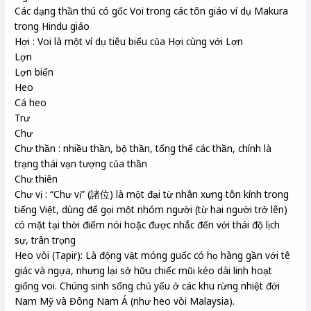
Các dạng thần thú có gốc Voi trong các tôn giáo ví dụ Makura
trong Hindu giáo
Hợi : Voi là một ví dụ tiêu biểu của Hợi cùng với Lợn
Lợn
Lợn biển
Heo
Cá heo
Trư
Chư
Chư thần : nhiều thần, bộ thần, tổng thể các thần, chính là
trạng thái vạn tượng của thần
Chư thiên
Chư vị : “Chư vị” (諸位) là một đại từ nhân xưng tôn kính trong
tiếng Việt, dùng để gọi một nhóm người (từ hai người trở lên)
có mặt tại thời điểm nói hoặc được nhắc đến với thái độ lịch
sự, trân trọng
Heo vòi (Tapir): Là động vật móng guốc có họ hàng gần với tê
giác và ngựa, nhưng lại sở hữu chiếc mũi kéo dài linh hoạt
giống voi. Chúng sinh sống chủ yếu ở các khu rừng nhiệt đới
Nam Mỹ và Đông Nam Á (như heo vòi Malaysia).