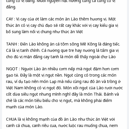
cũng có vị đắng. Muối nguyên hạt nướng cùng cá cũng có vị
đắng.
CAY : Vị cay của ớt làm các món ăn Lào thêm hương vị. Một
thức ăn có vị cay chủ đạo sẽ rất cay khác với vị cay kiểu gia vị
bổ sung làm nổi vị chung như thức ăn Việt
TANH : Đến Lào không ăn cá tôm sông Mê Kông là đáng tiếc.
Cá là vị tanh chính. Cá nướng que tre hay nướng lá tẩm gia vị
cho đủ vị mặn đắng cay tanh là món dễ thấy ngoài chợ Lào
NGỌT : Người Lào ăn nhiều cơm nếp mà ngọt đậm hơn cơm
gạo tẻ. Đây là một vị ngọt nền. Ngọt cũng có trong các món
rau, ví dụ tạo nên món Lạp mà nếu cùng rau đó ăn và trồng ở
Việt Nam không có vị ngọt đó. Món xôi ngọt của Lào rưới nước
cốt dừa siêu ngọt nhưng mình nghĩ đây là món Thái. Bánh và
chè là các món tiêu biểu cho vị ngọt, mà không phải điểm
mạnh của món Lào.
CHUA là vị không mạnh của đồ ăn Lào như thức ăn Việt với
canh cá chua, canh riêu cua, nước luộc rau muống chua, nem