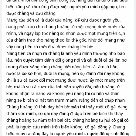
biển cũng sẽ cảm ứng được việc người yêu mình gặp nạn, tim
được chàng và cứu chàng.
Mạng của tiên cá là đuôi của nàng, để cứu được người yêu,
nàng phải trao cho chàng hoàng tử một mạng dưới nước của
mình, và ngay lập tức nàng sẽ nhận được một mạng trên cạn
của chành trao cho nàng theo lời thề gốc. Nhờ đổi mạng như
vây nàng tiên cá mới đưa được chàng lên bờ.
Nàng tiên cá nhận ra chàng là anh yêu mình thường nhớ bao
lâu, nên quyết tâm đánh đổi giọng nói và cái đuôi cá để lên bờ
mong được sống cùng chàng. Với nàng tiên cá, âm là hồn,
nước là xứ sở hồn, đuôi là mạng, nên sự đánh đổi này không
chỉ là sự cá cược đổi một mạng dưới nước lấy một mạng trên
bờ, mà là sự cá cược của linh hồn xuyên đời, nếu hoàng tử
không nhận ra nàng và không yêu nàng thì cả hồn và thân
nàng sẽ bị tán đi nát tan trăm mảnh. Nàng tiên cá chấp nhận.
Chàng hoàng tử tỉnh dạy bên bờ biển thì thấy một cô gái đang
chăm sóc mình, cô gái này đang đi dạo trên bờ biển thì thấy
chàng hoàng tử nằm trên bãi cát, chàng hoàng tử hỏi cô gái có
phải là người cứu mình trên biển không, cô gái đồng ý. Chàng
hiểu ngay ra rằng đây là người yêu mình, người đồng sinh đồng