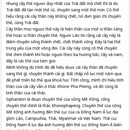
nhưng cây thế ngược duy nhất của Trái đất mà chết thì là do
Trái đất đã tận một thế cũ, chuyển sang một thế mới. Có thể
hiểu rằng cái cây thần này không chết, nó đơn giản chỉ chuyển
thế, cùng Trái đất.
Cây thần mọc ngược thế này là hiện thân của một vị thần sáng
thế hoặc vị thần chuyển thế. Người Lào tin rằng cái cây này là
điểm chuyển sống thành chết, chết thành sống. Đây là hai thế
trọng yếu của một vòng đời. Cái cây này cũng có thể chuyển
thế chim thành khỉ hoặc người theo ba hướng bắc, tây và nam,
đây là các thế của tam giới.
Mình không đủ trình độ để hiểu được cái cây thần đã chuyển
sang thế gì, chuyển thành cái gì. Bất chấp nỗ lực một năm qua
để phát triển bộ thế qua khoá học Tĩnh công, mình chỉ hiểu tính
thần của cái cây vẫn ở thác Khone Pha Pheng, và đó cũng là
tinh thần của cái thác.
Siphandon là đoạn chuyển thế của sông Mê Kông, cổng
chuyển thế chính là thác Khonephapeng. Chuyển thế của sông
Mê Kông ảnh hưởng đến thế cục của cả Đông Nam Á lục địa
gồm Lào, Campuchia, Thái, Myanmar và Việt Nam. Thế cục
Đông Nam Á lục địa ảnh hưởng đến thế cục Đông Nam Á biển