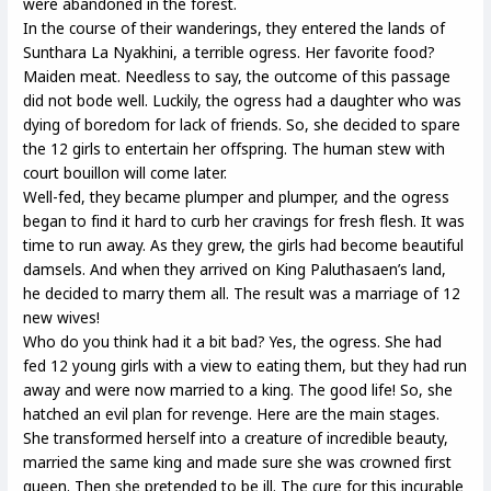
were abandoned in the forest.
In the course of their wanderings, they entered the lands of
Sunthara La Nyakhini, a terrible ogress. Her favorite food?
Maiden meat. Needless to say, the outcome of this passage
did not bode well. Luckily, the ogress had a daughter who was
dying of boredom for lack of friends. So, she decided to spare
the 12 girls to entertain her offspring. The human stew with
court bouillon will come later.
Well-fed, they became plumper and plumper, and the ogress
began to find it hard to curb her cravings for fresh flesh. It was
time to run away. As they grew, the girls had become beautiful
damsels. And when they arrived on King Paluthasaen’s land,
he decided to marry them all. The result was a marriage of 12
new wives!
Who do you think had it a bit bad? Yes, the ogress. She had
fed 12 young girls with a view to eating them, but they had run
away and were now married to a king. The good life! So, she
hatched an evil plan for revenge. Here are the main stages.
She transformed herself into a creature of incredible beauty,
married the same king and made sure she was crowned first
queen. Then she pretended to be ill. The cure for this incurable