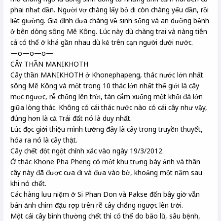
phai nhạt dần. Người vợ chàng lấy bỏ đi còn chàng yếu dần, rồi
liệt giường. Gia đình đưa chàng về sinh sống và an dưỡng bệnh
ở bên dòng sông Mê Kông. Lúc này dù chàng trai và nàng tiên
cá có thể ở khá gần nhau dù kẻ trên cạn người dưới nước.
—o—o—o—
CÂY THẦN MANIKHOTH
Cây thần MANIKHOTH ở Khonephapeng, thác nước lớn nhất
sông Mê Kông và một trong 10 thác lớn nhất thế giới là cây
mọc ngược, rễ chổng lên trời, tán cắm xuống một khối đá lớn
giữa lòng thác. Không có cái thác nước nào có cái cây như vậy,
đúng hơn là cả Trái đất nó là duy nhất.
Lúc đọc giới thiệu mình tưởng đây là cây trong truyền thuyết,
hóa ra nó là cây thật.
Cây chết đột ngột chính xác vào ngày 19/3/2012.
Ở thác Khone Pha Pheng có một khu trưng bày ảnh và thân
cây này đã được cưa đi và đưa vào bờ, khoảng một năm sau
khi nó chết.
Các hàng lưu niệm ở Si Phan Don và Pakse đến bây giờ vẫn
bán ảnh chim đậu rợp trên rễ cây chổng ngược lên trời.
Một cái cây bình thường chết thì có thể do bão lũ, sâu bệnh,