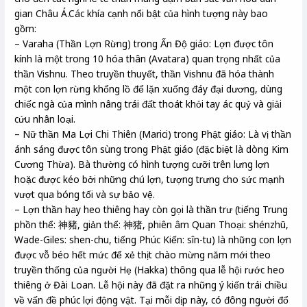
gian Châu Á.Các khía cạnh nổi bật của hình tượng này bao
gồm:
– Varaha (Thần Lợn Rừng) trong Ấn Độ giáo: Lợn được tôn
kính là một trong 10 hóa thân (Avatara) quan trọng nhất của
thần Vishnu. Theo truyền thuyết, thần Vishnu đã hóa thành
một con lợn rừng khổng lồ để lặn xuống đáy đại dương, dùng
chiếc ngà của mình nâng trái đất thoát khỏi tay ác quỷ và giải
cứu nhân loại.
– Nữ thần Ma Lợi Chi Thiên (Marici) trong Phật giáo: Là vị thần
ánh sáng được tôn sùng trong Phật giáo (đặc biệt là dòng Kim
Cương Thừa). Bà thường có hình tượng cưỡi trên lưng lợn
hoặc được kéo bởi những chú lợn, tượng trưng cho sức mạnh
vượt qua bóng tối và sự bảo vệ.
– Lợn thần hay heo thiêng hay còn gọi là thần trư (tiếng Trung
phồn thể: 神豬, giản thể: 神猪, phiên âm Quan Thoại: shénzhū,
Wade-Giles: shen-chu, tiếng Phúc Kiến: sîn-tu) là những con lợn
được vỗ béo hết mức để xẻ thịt chào mừng năm mới theo
truyền thống của người Hẹ (Hakka) thông qua lễ hội rước heo
thiêng ở Đài Loan. Lễ hội này đã đặt ra những ý kiến trái chiều
về vấn đề phúc lợi động vật. Tại mỗi dịp này, có đông người đổ