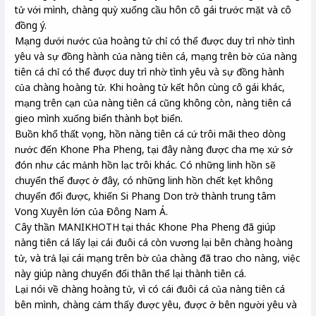
tử với mình, chàng quỳ xuống cầu hôn cô gái trước mặt và cô
đồng ý.
Mạng dưới nước của hoàng tử chỉ có thể được duy trì nhờ tình
yêu và sự đồng hành của nàng tiên cá, mạng trên bờ của nàng
tiên cá chỉ có thể được duy trì nhờ tình yêu và sự đồng hành
của chàng hoàng tử. Khi hoàng tử kết hôn cùng cô gái khác,
mạng trên cạn của nàng tiên cá cũng không còn, nàng tiên cá
gieo mình xuống biển thành bọt biển.
Buồn khổ thất vọng, hồn nàng tiên cá cứ trôi mãi theo dòng
nước đến Khone Pha Pheng, tại đây nàng được cha mẹ xứ sở
đón như các mảnh hồn lạc trôi khác. Có những linh hồn sẽ
chuyển thế được ở đây, có những linh hồn chết kẹt không
chuyển đổi được, khiến Si Phang Don trở thành trung tâm
Vong Xuyên lớn của Đông Nam Á.
Cây thần MANIKHOTH tại thác Khone Pha Pheng đã giúp
nàng tiên cá lấy lại cái đuôi cá còn vương lại bên chàng hoàng
tử, và trả lại cái mạng trên bờ của chàng đã trao cho nàng, việc
này giúp nàng chuyển đổi thân thể lại thành tiên cá.
Lại nói về chàng hoàng tử, vì có cái đuôi cá của nàng tiên cá
bên mình, chàng cảm thấy được yêu, được ở bên người yêu và