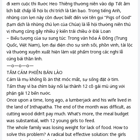
đi xem cuộc thi Rước Heo Thiêng thường niên vào dịp Tết âm
lịch bất chấp lễ hội bị chỉ trích là tàn bạo. Trong tiếng Anh,
những con lợn này còn được biết đến với tên gọi “Pigs of God”
(tạm dịch là những chú lợn của Chúa) là lễ hội thường niên thú
vị nhưng cũng gây nhiều ý kiến trái chiều ở Đài Loan
– Biểu tượng của sự sung túc: Trong văn hóa Á Đông (Trung
Quốc, Việt Nam), lợn đại diện cho sự sinh sôi, phồn vinh, tài lộc
và thường xuyên xuất hiện làm vật phẩm trong các nghi lễ
cúng bái thần linh.
—o—o—o—
TẤM CÁM PHIÊN BẢN LÀO
Cám là mụ khổng lồ ăn thịt móc mắt, sự sống đặt ở tim.
Tấm thay vì ba chìm bảy nổi lại thành 12 cô gái mù ứng với
phận gái 12 bến nước.
Once upon a time, long ago, a lumberjack and his wife lived in
the land of Inthapatha. The end of the month was difficult, as
cutting wood didn’t pay much. What’s more, the meal budget
was substantial, with 12 young girls to feed.
The whole family was losing weight for lack of food. How to
solve this problem? A radical but effective solution: the girls