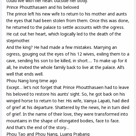
could live with her heart outside her body.
Prince Phoutthasaen and his beloved
The prince left his new wife to return to his mother and aunts
the eyes that had been stolen from them. Once this was done,
he returned to the palace to settle accounts with the ogress.
He cut out her heart, which logically led to the death of the
stepmother.
And the king? He had made a few mistakes. Marrying an
ogress, gouging out the eyes of his 12 wives, exiling them to a
cave, sending his son to be killed, in short…. To make up for it
all, he invited the whole family back to live at the palace. All’s
well that ends well.
Phou Nang long time ago
Except… let’s not forget that Prince Phoutthasaen had to leave
his beloved to restore his aunts’ sight. So, he got back on his
winged horse to return to her. His wife, Vainya Lapati, had died
of grief at his departure. Shattered by the news, he in turn died
of grief. In the name of their love, they were transformed into
mountains in the shape of elongated bodies, face to face.
And that’s the end of the story…
Phou Tao and Phou Nang, Luang Prabang