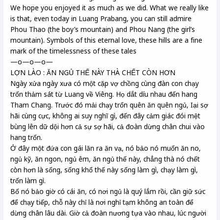
We hope you enjoyed it as much as we did. What we really like
is that, even today in Luang Prabang, you can still admire
Phou Thao (the boy’s mountain) and Phou Nang (the girl’s
mountain). Symbols of this eternal love, these hills are a fine
mark of the timelessness of these tales
—o—o—o—
LỢN LÀO : ĂN NGỦ THẾ NÀY THÀ CHẾT CÒN HƠN
Ngày xửa ngày xưa có một cặp vợ chồng cùng đàn con chạy
trốn thảm sát từ Luang về Viêng. Họ dắt díu nhau đến hang
Tham Chang. Trước đó mải chạy trốn quên ăn quên ngủ, Iại sợ
hãi cùng cực, không ai suy nghĩ gì, đến đây cảm giác đói mệt
bùng lên dữ dội hơn cả sự sợ hãi, cả đoàn dừng chân chui vào
hang trốn.
Ở đây một đứa con gái lăn ra ăn vạ, nó bảo nó muốn ăn no,
ngủ kỹ, ăn ngon, ngủ êm, ăn ngủ thế này, chẳng thà nó chết
còn hơn là sống, sống khổ thế này sống làm gì, chạy làm gì,
trốn làm gì.
Bố nó bảo giờ có cái ăn, có nơi ngủ là quý lắm rồi, cần giữ sức
để chạy tiếp, chỗ này chỉ là nơi nghỉ tạm không an toàn để
dừng chân lâu dài. Giờ cả đoàn nương tựa vào nhau, lúc người