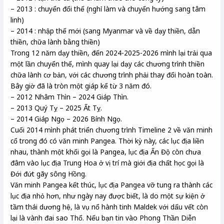
– 2013 : chuyển đổi thế (nghỉ làm và chuyển hướng sang tâm
linh)
– 2014 : nhập thế mới (sang Myanmar và về dạy thiền, dẫn
thiền, chữa lành bằng thiền)
Trong 12 năm dạy thiền, đến 2024-2025-2026 mình lại trải qua
một lần chuyển thế, mình quay lại dạy các chương trình thiền
chữa lành cơ bản, với các chương trình phải thay đổi hoàn toàn.
Bây giờ đã là tròn một giáp kể từ 3 năm đó.
– 2012 Nhâm Thìn – 2024 Giáp Thìn.
– 2013 Quý Tỵ – 2025 Ất Tỵ.
– 2014 Giáp Ngọ – 2026 Bính Ngọ.
Cuối 2014 mình phát triển chương trình Timeline 2 về văn minh
cổ trong đó có văn minh Pangea. Thời kỳ này, các lục địa liền
nhau, thành một khối gọi là Pangea, lục địa Ấn Độ còn chưa
đâm vào lục địa Trung Hoa ở vị trí mà giới địa chất học gọi là
Đới đứt gãy sông Hồng.
Văn minh Pangea kết thúc, lục địa Pangea vỡ tung ra thành các
lục địa nhỏ hơn, như ngày nay được biết, là do một sự kiện ở
tầm thái dương hệ, là vụ nổ hành tinh Maldek với dấu vết còn
lại là vành đai sao Thổ. Nếu bạn tin vào Phong Thần Diễn