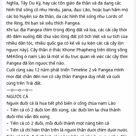
Nghĩa, Tây Du Ký, hay các tôn giáo đa thần và đa dạng các
hình thể sống cổ như Hindu, Jaina, đạo Lão, hoặc bạn hâm mộ
các bộ huyền sử đa thần, da các hình thể sống như Lords of
the Ring, thì bạn sẽ siêu thích Pangea.
Khi lục địa Pangea chìm trong động đất và lửa, các cái cây thời
đó đâm xuống đất chui vào lòng đất (cổ tích Việt và sự tích của
nhiều dân tộc, nhiều quốc gia có kể về sự kiện các cái cây lộn
ngược này). Cây thần ở thác Khone Phapheng trên dòng sông
MêKông ở nam Lào là một ví dụ trực quan về việc các cây thời
Pangea đã lộn ngược thế nào.
Cuối cùng sau 12 năm phát triển Timeline 2 về Pangea mình
mới đặt chân đến nơi có cây thần Pangea duy nhất và cuối
cùng trên Trái đất.
—o—o—o—
NGƯỜI CÁ
Người đuôi cá là họa tiết phổ biến ở cổng chùa nam Lào
– Tiên cá có 2 đuôi lớn đối xứng, các đuôi lớn lại chia thành
đuôi nhỏ vẫn đối xứng
– Tiên cá có 2 đuôi, mỗi đuôi thành một nàng tiên cá
– Tiên cá chỉ hiện thân trên là người thân dưới chìm dưới nước.