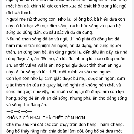
một hòn đá, chính là xác con lợn xưa đã chết khô trong lúc ngủ
rồi hoá thạch.
Người mẹ rất thương con. Nhớ lại lời ông bố, bà hiểu đứa con
này có bài học về mục đích sống, cách thức sống và quan hệ
sống đủ đúng đắn, đủ sâu sắc và đủ đa dạng.
Nếu nó chọn sống để ăn và ngủ, thì nó phải đủ động lực để
ham muốn trải nghiệm ăn ngon, ăn đa dạng, ăn cùng người
thân, ăn cùng bạn bè, ăn cùng người lạ, đến đâu ăn đấy, cả nhà
cùng được ăn, ăn đến no, ăn lúc đói nhưng lúc nào cũng muốn
ăn, ăn thì vui và vui là ăn, nó phải giữ được tinh thần ăn ngủ
này cả lúc sống và lúc chết, một mình và với mọi người.
Con lợn con nhớ lại cảm giác được bú mẹ, được ăn ngon, cảm
giác thèm ăn của nó quay lại, nó nghĩ nó không nên chết và
sống lãng xẹt như vậy, nó muốn sống lại để được làm con lợn
hồng, sống để ăn và ăn để sống, nhưng phải ăn cho đáng sống
và sống cho đáng ăn.
—o—o—o—
KHÔNG CÓ NHAU THÀ CHẾT CÒN HƠN
Cha mẹ sau khi dắt các con chạy trốn đến hang Tham Chang,
ông bố thấy rằng nên chia đoàn làm đôi, ông bố sẽ đưa một