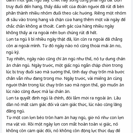
truy đuổi đến hang, thấy dấu vết của đoàn người đã rút đi bèn
phân thành nhiều nhóm đuổi theo các hướng. Riêng một nhóm
đi sâu vào trong hang và chặn cửa hang thêm một vài ngày để
chắc chắn không ai thoát. Canh gác cửa hàng nhiều ngày
không thấy ai ra ngoài nên bọn chúng rút đi hết.
Lợn ta ngủ li bì nhiều ngày thật đã, lũn cũn ra ngoài đã chẳng
còn ai ngoài mình. Từ đó ngày nào nó cũng thoải mái ăn no,
ngủ kỹ.
Tuy nhiên, ngày nào cũng chỉ ăn ngủ như thế, nó tự dưng chán
ăn chán ngủ. Ngày trước, một giấc ngủ ngắn chập chờn trong
lúc bị truy đuổi sao mà sướng thế, tỉnh dạy chạy trốn mà bước
chân vẫn như đang trong mơ. Ngày trước, vài miếng ăn cùng
người thân trong lúc chạy trốn sao mà ngon thế, giờ muốn ăn
lúc nào cũng được mà lại chán ăn.
Lợn ta quyết định ngủ là chính, đói lắm mới ra ngoài ăn. Lâu
dần nó mất cảm giác đói và cảm giác thức, lúc nào cũng lãng
đãng ngủ.
Từ một con lợn béo tròn ham ăn hay ngủ, giờ nó như con lợn
ma vật vờ. Rồi một ngày lợn con mắt hoàn toàn vị giác, nó
không còn cảm giác đói, nó không còn động lực thức dạy để