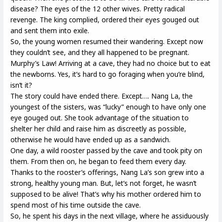
disease? The eyes of the 12 other wives. Pretty radical
revenge. The king complied, ordered their eyes gouged out
and sent them into exile.
So, the young women resumed their wandering. Except now
they couldn’t see, and they all happened to be pregnant.
Murphy’s Law! Arriving at a cave, they had no choice but to eat
the newborns. Yes, it’s hard to go foraging when you’re blind,
isn’t it?
The story could have ended there. Except…. Nang La, the
youngest of the sisters, was “lucky” enough to have only one
eye gouged out. She took advantage of the situation to
shelter her child and raise him as discreetly as possible,
otherwise he would have ended up as a sandwich.
One day, a wild rooster passed by the cave and took pity on
them. From then on, he began to feed them every day.
Thanks to the rooster’s offerings, Nang La’s son grew into a
strong, healthy young man. But, let’s not forget, he wasn’t
supposed to be alive! That’s why his mother ordered him to
spend most of his time outside the cave.
So, he spent his days in the next village, where he assiduously