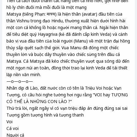
Tiên cá tách đuôi thành các nàng tiên cá nhỏ hơn, gợi nhớ đến
hồ ly chín đuôi mà mỗi đuôi là một mạng
Matsya (tiếng Phạn: मत्स्य) là hiện thân (avatar) đầu tiên của
thần Vishnu trong đạo Hindu, thường xuất hiện dưới hình hài
một con cá khổng lồ hoặc người mang thân cá. Ngài hiện thân
để tiêu diệt quỷ Hayagriva (kẻ đã đánh cắp kinh Veda) và cảnh
báo vị vua đầu tiên của loài người (Manu) về một trận đại hồng
thủy sắp quét sạch thế giới. Vua Manu đã đóng một chiếc
thuyền lớn và buộc dây thuyền vào chiếc sừng trên đầu cá
Matsya. Cá Matsya đã kéo chiếc thuyền vượt qua sóng dữ đến
một ngọn núi an toàn, đồng thời trao lại kinh Veda để tái thiết
lập nền văn minh.
—o—o—o—
Nhân dịp đi Lào, đất nước còn có tên là Triệu Voi hoặc Vạn
Tượng, có câu hỏi nghe tưởng hơi ngu rằng “VOI hay TƯỢNG
CÓ THỂ LÀ NHỮNG CON LÀO ?”
Thử trả lời, ngất ngây vì có vạn triệu đáp án đúng đúng sai sai
Tượng gồm tượng hình và tượng thanh
Voi
Cá voi
Người cá