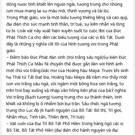
dòng nước tinh khiết lên người ngài, tượng trưng cho những
cơn mưa mang lại sự màu mỡ, thịnh vượng và tài lộc.
Trong Phật giáo, voi là một biểu tượng thiêng liêng và cao quý,
đại diện cho sức mạnh tinh thần, trí tuệ, sự kiên nhẫn và lòng
từ bi. Loài vật này xuất hiện xuyên suốt từ cuộc đời của Đức
Phật Thích Ca cho đến các biểu tượng của các vị Bồ Tát. Dưới
đây là những ý nghĩa cốt lõi của hình tượng voi trong Phật
giáo:
– Điềm báo Đức Phật đản sinh (Voi trắng sáu ngà)Sự kiện Đức
Phật Thích Ca Mâu Ni chuyển thế được gắn liền với hình ảnh
một chú voi trắng.Giấc mơ của Hoàng hậu Maya: Trước khi sinh
hạ Thái tử Tất Đạt Đa, Hoàng hậu Maya đã nằm mơ thấy một
con voi trắng sáu ngà, vòi ngậm một bông hoa sen trắng, từ
trên trời bay xuống và nhập vào hông bên phải của bà.Ý nghĩa:
Voi trắng (Bạch tượng) tượng trưng cho sự thánh thiện, tinh
khiết và không bị ô nhiễm bởi bụi trần. Sáu chiếc ngà tượng
trưng cho Lục độ (6 hạnh nguyện của Bồ Tát: Bố thí, Trì giới,
Nhẫn nhục, Tinh tấn, Thiền định, Trí tuệ)
– Vật cưỡi của Đại Trí Bồ Tát Phổ Hiền: trong hàng ngũ các vị
Bồ Tát, Bồ Tát Phổ Hiền (đại diện cho hành nguyện và đại