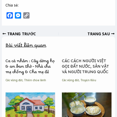
Chia sẻ:
F
M
C
a
e
o
c
s
p
TRANG TRƯỚC
TRANG SAU
e
s
y
b
e
L
Bài viết liên quan
o
n
i
o
g
n
k
e
k
Ca cá nhân : Cây dòng họ
CÁC CÁCH NGƯỜI VIỆT
r
& an ban thờ – Nhà cha
GỌI ĐẤT NƯỚC, SẢN VẬT
mẹ chồng & Cha mẹ đẻ
VÀ NGƯỜI TRUNG QUỐC
Các vùng đất
,
Thiền chữa lành
Các vùng đất
,
Truyện Kiều