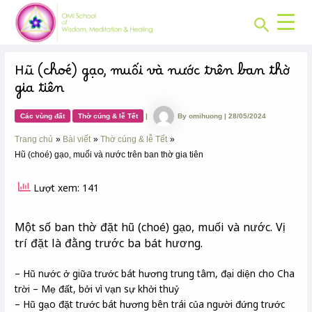
CHUYÊN
Skip
Post
MỤC:
Search
to
navigation
content
Hũ (choé) gạo, muối và nước trên ban thờ
gia tiên
Các vùng đất
Thờ cúng & lễ Tết
|
By
omihuong
|
28/05/2024
Trang chủ
Bài viết
Thờ cúng & lễ Tết
Hũ (choé) gạo, muối và nước trên ban thờ gia tiên
Lượt xem: 141
Một số ban thờ đặt hũ (choé) gạo, muối và nước. Vị
trí đặt là đằng trước ba bát hương.
– Hũ nước ở giữa trước bát hương trung tâm, đại diện cho Cha
trời – Mẹ đất, bởi vì vạn sự khởi thuỷ
– Hũ gạo đặt trước bát hương bên trái của người đứng trước