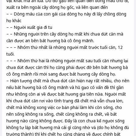
vật khác mà ăn lúa. Do đó gạo liên quan đến dòng máu cho đi,
xuất ra bên ngoài cây dòng họ gốc, và liên quan đến
– – Dòng máu của con gái của dòng họ này đi lấy chồng dòng
họ khác
– – Người xuất gia đi tu
– – Những người trên cây dòng họ mất khi chưa dứt căn mà
cần được an bên bát hương bà cô ông mãnh.
– – – Nhóm thứ nhất là những người mất trước tuổi căn, 12
tuổi.
– – – Nhóm thứ hai là những người mất sau tuổi căn nhưng lại
chưa dứt được căn thì họ cũng phải được đỡ bên bát hương bà
cô ông mãnh rồi mới sang được bát hương cây dòng họ.
– Hiện tượng chết mà chưa dứt căn hiện nay rất nhiều, cho nên
nếu bát hương bà cô ông mãnh và hũ gạo có vấn đề thì gần
như không còn ai về được bát hương gia tiên nữa. Người mất
khi chưa dứt căn rơi vào tình trạng đã chết mà vẫn chưa lớn,
chết mà không xong việc cơ bản phải làm khi còn sống, cho
nên sống không ra sống, chết cũng không ra chết, về bát
hương nào cũng không được. Đấy là con chưa kể người sống
không tự lập bát hương mà cái gì cũng nhờ vả (do họ không đủ
trưởng thành) thì khi chết họ cũng chảng về được chính bát