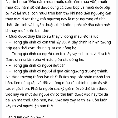
Người ta nói “Đầu năm mua muối, cuối năm mua vôi”, muối
mua đầu năm sẽ chỉ được dùng cả dưới bếp và muối dưới bếp
cứ hết lại mua, còn muối trên ban thờ khi nào đến ngưỡng cần
thay mới được thay, mà ngưỡng này là một ngưỡng có tính
chất tâm linh và huyền thuật, chứ không phải cứ đầu năm mới
là thay muối trên ban thờ.
– Muối được thay khi có sự thay vị dòng máu. Đó là lúc
– – Trong gia đình có con trai lấy vợ, vì đây chính là hiện tượng
góp gạo thổi cơm chung giữa các dòng họ.
– – Trong gia đình có người con trai lấy vợ sinh con, vì đứa trẻ
được sinh ra làm pha vị máu giữa các dòng họ.
– – Trong gia đình có người dứt căn
– – Trong gia đình có người đi qua các ngưỡng trưởng thành.
Ngưỡng trưởng thành lớn nhất là tích hợp các phân mảnh linh
hồn, làm nâng cấp và đổi vị dòng máu của chính người ấy về
các vị gốc hơn. Phải là người cực kỳ giỏi mới có thể làm được
việc này và một đời người chỉ có thể làm được việc này tối đa
ba lần mà thôi. Cho nên, nếu việc này xảy ra thì sẽ luôn luôn
xảy ra với người lập ban thờ.
Liên quan đến hũ nước