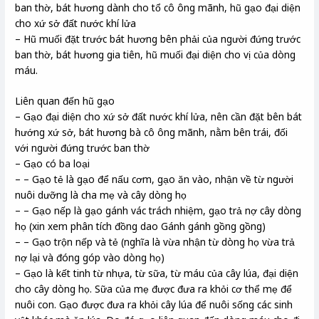
ban thờ, bát hương dành cho tổ cô ông mãnh, hũ gạo đại diện
cho xứ sở đất nước khí lửa
– Hũ muối đặt trước bát hương bên phải của người đứng trước
ban thờ, bát hương gia tiên, hũ muối đại diện cho vị của dòng
máu.
Liên quan đến hũ gạo
– Gạo đại diện cho xứ sở đất nước khí lửa, nên cần đặt bên bát
hướng xứ sở, bát hương bà cô ông mãnh, nằm bên trái, đối
với người đứng trước ban thờ
– Gạo có ba loại
– – Gạo tẻ là gạo để nấu cơm, gạo ăn vào, nhận về từ người
nuôi dưỡng là cha mẹ và cây dòng họ
– – Gạo nếp là gạo gánh vác trách nhiệm, gạo trả nợ cây dòng
họ (xin xem phân tích đồng dao Gánh gánh gồng gồng)
– – Gạo trộn nếp và tẻ (nghĩa là vừa nhận từ dòng họ vừa trả
nợ lại và đóng góp vào dòng họ)
– Gạo là kết tinh từ nhựa, từ sữa, từ máu của cây lúa, đại diện
cho cây dòng họ. Sữa của mẹ được đưa ra khỏi cơ thể mẹ để
nuôi con. Gạo được đưa ra khỏi cây lúa để nuôi sống các sinh