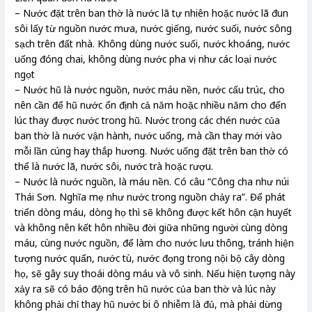
– Nước đặt trên ban thờ là nước lã tự nhiên hoặc nước lã đun
sôi lấy từ nguồn nước mưa, nước giếng, nước suối, nước sông
sạch trên đất nhà. Không dùng nước suối, nước khoáng, nước
uống đóng chai, không dùng nước pha vị như các loại nước
ngọt
– Nước hũ là nước nguồn, nước máu nền, nước cấu trúc, cho
nên cần để hũ nước ổn định cả năm hoặc nhiều năm cho đến
lúc thay được nước trong hũ. Nước trong các chén nước của
ban thờ là nước vận hành, nước uống, mà cần thay mới vào
mỗi lần cúng hay thắp hương. Nước uống đặt trên ban thờ có
thể là nước lã, nước sôi, nước trà hoặc rượu.
– Nước là nước nguồn, là máu nền. Có câu “Công cha như núi
Thái Sơn. Nghĩa mẹ như nước trong nguồn chảy ra”. Để phát
triển dòng máu, dòng họ thì sẽ không được kết hôn cận huyết
và không nên kết hôn nhiều đời giữa những người cùng dòng
máu, cùng nước nguồn, để làm cho nước lưu thông, tránh hiện
tượng nước quẩn, nước tù, nước đọng trong nội bộ cây dòng
họ, sẽ gây suy thoái dòng máu và vô sinh. Nếu hiện tượng này
xảy ra sẽ có báo động trên hũ nước của ban thờ và lúc này
không phải chỉ thay hũ nước bi ô nhiễm là đủ, mà phải dừng