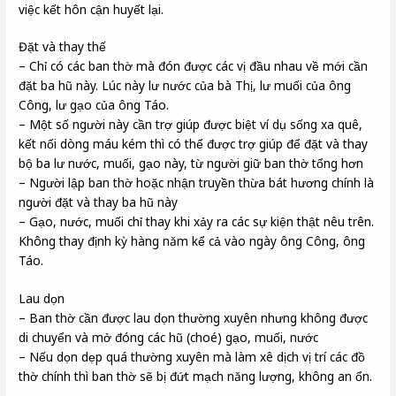
việc kết hôn cận huyết lại.
Đặt và thay thế
– Chỉ có các ban thờ mà đón được các vị đầu nhau về mới cần
đặt ba hũ này. Lúc này lư nước của bà Thị, lư muối của ông
Công, lư gạo của ông Táo.
– Một số người này cần trợ giúp được biệt ví dụ sống xa quê,
kết nối dòng máu kém thì có thể được trợ giúp để đặt và thay
bộ ba lư nước, muối, gạo này, từ người giữ ban thờ tổng hơn
– Người lập ban thờ hoặc nhận truyền thừa bát hương chính là
người đặt và thay ba hũ này
– Gạo, nước, muối chỉ thay khi xảy ra các sự kiện thật nêu trên.
Không thay định kỳ hàng năm kể cả vào ngày ông Công, ông
Táo.
Lau dọn
– Ban thờ cần được lau dọn thường xuyên nhưng không được
di chuyển và mở đóng các hũ (choé) gạo, muối, nước
– Nếu dọn dẹp quá thường xuyên mà làm xê dịch vị trí các đồ
thờ chính thì ban thờ sẽ bị đứt mạch năng lượng, không an ổn.