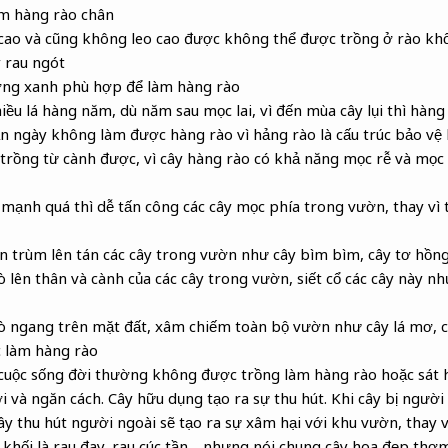
làm hàng rào chân
 cao và cũng không leo cao được không thể được trồng ở rào khố
 rau ngót
ờng xanh phù hợp để làm hàng rào
hiều lá hàng năm, dù năm sau mọc lai, vì đến mùa cây lụi thì hàng 
n ngày không làm được hàng rào vì hảng rào là cấu trúc bảo vệ 
 trồng từ cành được, vì cây hàng rào có khả năng mọc rễ và mọ
mạnh quá thì dễ tấn công các cây mọc phía trong vườn, thay vì 
an trùm lên tán các cây trong vườn như cây bìm bìm, cây tơ hồn
 lên thân và cành của các cây trong vườn, siết cổ các cây này như
bò ngang trên mặt đất, xâm chiếm toàn bộ vườn như cây lá mơ, 
c làm hàng rào
cuộc sống đời thường không được trồng làm hàng rào hoặc sát h
i và ngăn cách. Cây hữu dụng tạo ra sự thu hút. Khi cây bị người
ây thu hút người ngoài sẽ tạo ra sự xâm hại với khu vườn, thay v
 khối là rau đay, rau cúc tần …nhưng nói chung cây hoa đẹp thơm 