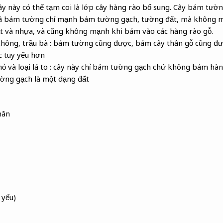
 cây này có thể tạm coi là lớp cây hàng rào bổ sung. Cây bám tườ
câ bám tường chỉ mạnh bám tường gạch, tường đất, mà không 
ắt và nhựa, và cũng không mạnh khi bám vào các hàng rào gỗ.
 không, trầu bà : bám tường cũng được, bám cây thân gỗ cũng đ
c tuy yếu hơn
 nhỏ và loại lá to : cây này chỉ bám tường gạch chứ không bám hà
tường gạch là một dạng đất
hân
 yếu)