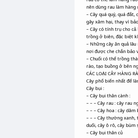
nên dùng rau làm hàng 
– Cây quá quý, quá đắt,
gây xâm hại, thay vì bả
– Cây có tính trụ cho c
trồng ở biên, đặc biệt
– Những cây ăn quả lâu 
nơi được che chắn bảo v
– Chuối có thể trồng th
rào, tạo buồng ở bên ng
CÁC LOẠI CÂY HÀNG R
Cây phổ biến nhất để làm
Cây bụi :
– Cây bụi thân cành :
– – – Cây rau : cây rau n
– – – Cây hoa : cây dâm 
– – – Cây thường xanh, t
duối, cây ô rô, cây bùm
– Cây bụi thân củ