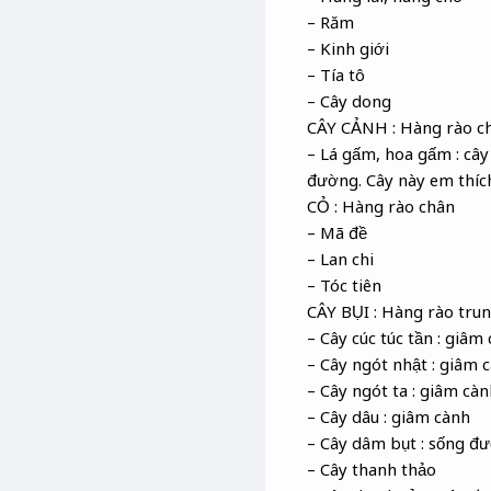
– Răm
– Kinh giới
– Tía tô
– Cây dong
CÂY CẢNH : Hàng rào c
– Lá gấm, hoa gấm : cây
đường. Cây này em thích
CỎ : Hàng rào chân
– Mã đề
– Lan chi
– Tóc tiên
CÂY BỤI : Hàng rào tru
– Cây cúc túc tần : giâm
– Cây ngót nhật : giâm 
– Cây ngót ta : giâm càn
– Cây dâu : giâm cành
– Cây dâm bụt : sống đ
– Cây thanh thảo