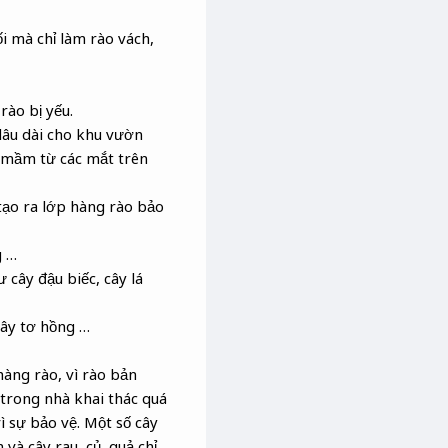
i mà chỉ làm rào vách,
rào bị yếu.
lâu dài cho khu vườn
c mầm từ các mắt trên
tạo ra lớp hàng rào bảo
g …
 cây đậu biếc, cây lá
cây tơ hồng …
àng rào, vì rào bản
 trong nhà khai thác quá
ì sự bảo vệ. Một số cây
và cây rau, củ, quả chỉ