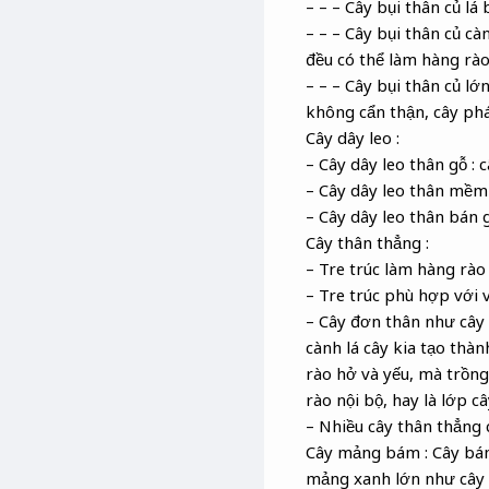
– – – Cây bụi thân củ lá
– – – Cây bụi thân củ cà
đều có thể làm hàng rào
– – – Cây bụi thân củ l
không cẩn thận, cây phá
Cây dây leo :
– Cây dây leo thân gỗ : 
– Cây dây leo thân mềm 
– Cây dây leo thân bán g
Cây thân thẳng :
– Tre trúc làm hàng rào
– Tre trúc phù hợp với 
– Cây đơn thân như cây 
cành lá cây kia tạo thà
rào hở và yếu, mà trồng 
rào nội bộ, hay là lớp 
– Nhiều cây thân thẳng 
Cây mảng bám : Cây bám
mảng xanh lớn như cây 