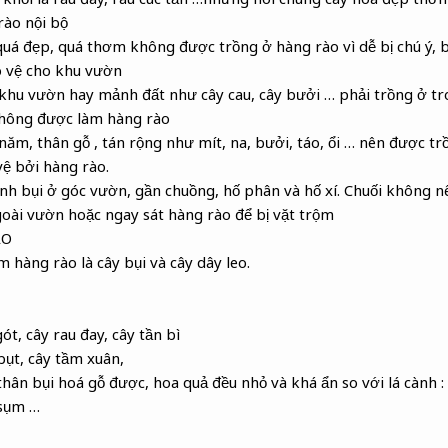
rào nội bộ
 quá đẹp, quá thơm không được trồng ở hàng rào vì dễ bị chú ý, b
o vệ cho khu vườn
ả khu vườn hay mảnh đất như cây cau, cây bưởi … phải trồng ở 
 không được làm hàng rào
năm, thân gỗ , tán rộng như mít, na, bưởi, táo, ổi … nên được t
ệ bởi hàng rào.
ành bụi ở góc vườn, gần chuồng, hố phân và hố xí. Chuối không 
oài vườn hoặc ngay sát hàng rào để bị vặt trộm
ÀO
 hàng rào là cây bụi và cây dây leo.
gót, cây rau đay, cây tần bì
bụt, cây tầm xuân,
hân bụi hoá gỗ được, hoa quả đều nhỏ và khá ẩn so với lá cành : 
 sụm …