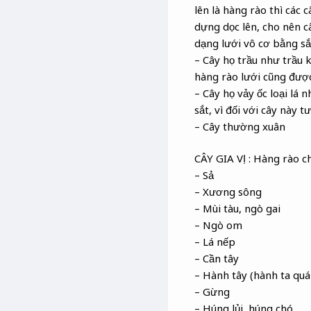
lên là hàng rào thì các
dựng dọc lên, cho nên 
dạng lưới vô cơ bằng s
– Cây họ trầu như trầu
hàng rào lưới cũng đượ
– Cây họ vảy ốc loại lá
sắt, vì đối với cây này 
– Cây thường xuân
CÂY GIA VỊ : Hàng rào c
– Sả
– Xương sông
– Mùi tàu, ngò gai
– Ngò om
– Lá nếp
– Cần tây
– Hành tây (hành ta quá
– Gừng
– Húng lủi, húng chó