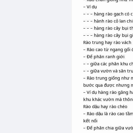
– Ví dụ
– – – hàng rào gạch có 
– – – hành rào cỏ lan chi
– – – hàng rào cây bụi t
– – – hàng rào cây bụi g
Rào trung hay rào vách
– Rào cao từ ngang gối
– Để phân ranh giới
– – giữa các phân khu c
– – giữa vườn và sân tr
– Rào trung giống như 
bước qua được nhưng nh
– Ví dụ hàng rào găng h
khu khác vườn mà thông
Rào dậu hay rào chéo
– Rào dậu là rào cao tầ
kết nối
– Để phân chia giữa vườ