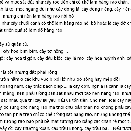
 bé và mọc sát đất như cây tóc tiên chỉ có thể làm hàng rào chân,
nh lá to, mọc ngang đùi như cây dong lá, cây dong riềng, cây riề
, nhưng chỉ nên làm hàng rào nội bộ
ớn như cây chuối cảnh có thể làm hàng rào nội bộ hoặc là cây đỡ 
t triển quá sẽ làm đổ hàng rào
cây sử quân tử,
: cây hoa bìm bìm, cây tơ hồng,….
ỗ : cây hoa ti gôn, cây đậu biếc, cây lá mơ, cây hoa huỳnh anh, c
 rất tốt nhưng đất phải rộng
vườn nằm ở các khu vực bị xói lở như bờ sông hay mép đồi
hoàng nam, cây trắc bách diệp … là cây đơn, nghĩa là cành lá câ
nh mảng, nên phải trồng san sát nhau mới tạo nên hàng rào, như
sát nhau quá thì cây lại yếu, xấu và tốn tiền. Cho nên, loại cây n
cây bổ sung cho hàng rào mà thôi chứ bản thân nó không phải câ
có tán phía trên chỉ có thể trồng sát hàng rào, nhưng không thể
 tường rào bao phủ bề mặt tường rào bằng các chân rễ mọc từ
vảy ốc, cây thường xuân, câu trầu không, cây trầu bà … Nếu tư