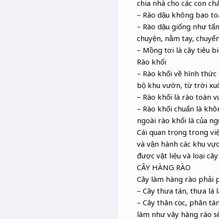
chia nhà cho các con ch
– Rào dậu không bao to
– Rào dậu giống như tấm 
chuyện, nằm tay, chuyển
– Mồng tơi là cây tiêu b
Rào khối
– Rào khối về hình thức
bộ khu vườn, từ trời xu
– Rào khối là rào toàn
– Rào khối chuẩn là khô
ngoài rào khối là của ng
Cái quan trọng trong vi
và vận hành các khu vực
được vật liệu và loại câ
CÂY HÀNG RÀO
Cây làm hàng rào phải p
– Cây thưa tán, thưa lá
– Cây thân cọc, phân tá
làm như vây hàng rào s