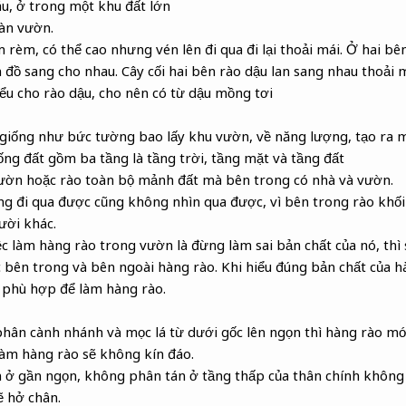
áu, ở trong một khu đất lớn
àn vườn.
rèm, có thể cao nhưng vén lên đi qua đi lại thoải mái. Ở hai bên
 đồ sang cho nhau. Cây cối hai bên rào dậu lan sang nhau thoải m
iểu cho rào dậu, cho nên có từ dậu mồng tơi
 giống như bức tường bao lấy khu vườn, về năng lượng, tạo ra 
ống đất gồm ba tầng là tầng trời, tầng mặt và tầng đất
 vườn hoặc rào toàn bộ mảnh đất mà bên trong có nhà và vườn.
ng đi qua được cũng không nhìn qua được, vì bên trong rào khối
ười khác.
ệc làm hàng rào trong vườn là đừng làm sai bản chất của nó, thì 
 bên trong và bên ngoài hàng rào. Khi hiểu đúng bản chất của h
y phù hợp để làm hàng rào.
hân cành nhánh và mọc lá từ dưới gốc lên ngọn thì hàng rào mới
 làm hàng rào sẽ không kín đáo.
n ở gần ngọn, không phân tán ở tầng thấp của thân chính không
ẽ hở chân.