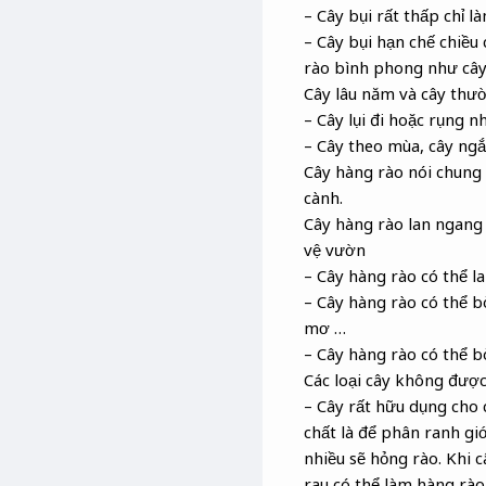
– Cây bụi rất thấp chỉ 
– Cây bụi hạn chế chiều
rào bình phong như cây
Cây lâu năm và cây thư
– Cây lụi đi hoặc rụng n
– Cây theo mùa, cây ngắ
Cây hàng rào nói chung
cành.
Cây hàng rào lan ngang 
vệ vườn
– Cây hàng rào có thể l
– Cây hàng rào có thể bò
mơ …
– Cây hàng rào có thể 
Các loại cây không đượ
– Cây rất hữu dụng cho 
chất là để phân ranh giớ
nhiều sẽ hỏng rào. Khi c
rau có thể làm hàng rào