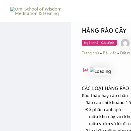
Skip
Post
to
navigation
content
HÀNG RÀO CÂY
Ngôi nhà - Gia đình
|
Trang chủ
Bài viết
Đất n
CÁC LOẠI HÀNG RÀO
Rào thấp hay rào chân
– Rào cao chỉ khoảng 1
– Để phân ranh giới
– – giữa khu này với kh
– – giữa vườn và lối đi
– Rào chân giống như m