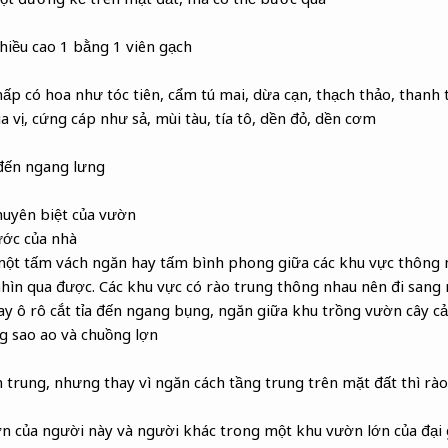
chiều cao 1 bằng 1 viên gạch
hấp có hoa như tóc tiên, cẩm tú mai, dừa cạn, thạch thảo, thanh t
ia vị, cứng cáp như sả, mùi tàu, tía tô, dền đỏ, dền cơm
 đến ngang lưng
huyên biệt của vườn
ước của nhà
một tấm vách ngăn hay tấm bình phong giữa các khu vực thông 
ìn qua được. Các khu vực có rào trung thông nhau nên đi sang 
ay ô rô cắt tỉa đến ngang bụng, ngăn giữa khu trồng vườn cây c
 sao ao và chuồng lợn
m trung, nhưng thay vì ngăn cách tầng trung trên mặt đất thì rà
n của người này và người khác trong một khu vườn lớn của đại g