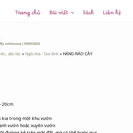
CHUYÊN
MỤC:
Trang chủ
Bài viết
Sách
Liên hệ
By
omihuong
|
09/05/2025
ước, dân tộc
Ngôi nhà - Gia đình
HÀNG RÀO CÂY
5-20cm
u kia trong một khu vườn
 cạnh vườn hoặc xuyên vườn
ột đường kẻ trên mặt đất, mà có thể bước qua