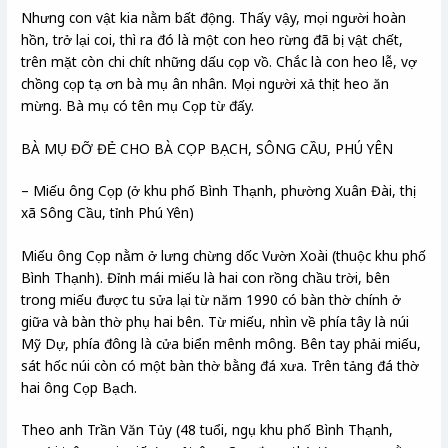
Nhưng con vật kia nằm bất động. Thấy vậy, mọi người hoàn
hồn, trở lại coi, thì ra đó là một con heo rừng đã bị vật chết,
trên mặt còn chi chít những dấu cọp vồ. Chắc là con heo lễ, vợ
chồng cọp tạ ơn bà mụ ân nhân. Mọi người xả thịt heo ăn
mừng. Bà mụ có tên mụ Cọp từ đấy.
BÀ MỤ ĐỠ ĐẺ CHO BÀ CỌP BẠCH, SÔNG CẦU, PHÚ YÊN
– Miếu ông Cọp (ở khu phố Bình Thạnh, phường Xuân Đài, thị
xã Sông Cầu, tỉnh Phú Yên)
Miếu ông Cọp nằm ở lưng chừng dốc Vườn Xoài (thuộc khu phố
Bình Thạnh). Đỉnh mái miếu là hai con rồng chầu trời, bên
trong miếu được tu sửa lại từ năm 1990 có bàn thờ chính ở
giữa và bàn thờ phụ hai bên. Từ miếu, nhìn về phía tây là núi
Mỹ Dự, phía đông là cửa biển mênh mông. Bên tay phải miếu,
sát hốc núi còn có một bàn thờ bằng đá xưa. Trên tảng đá thờ
hai ông Cọp Bạch.
Theo anh Trần Văn Tủy (48 tuổi, ngụ khu phố Bình Thạnh,