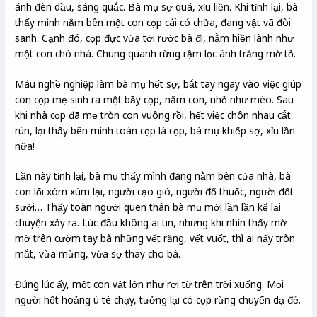
ánh đèn dầu, sáng quắc. Bà mụ sợ quá, xỉu liền. Khi tỉnh lại, bà
thấy mình nằm bên một con cọp cái có chửa, đang vật vã đòi
sanh. Cạnh đó, cọp đực vừa tới rước bà đi, nằm hiền lành như
một con chó nhà. Chung quanh rừng rậm lọc ánh trăng mờ tỏ.
Máu nghề nghiệp làm bà mụ hết sợ, bắt tay ngay vào việc giúp
con cọp mẹ sinh ra một bầy cọp, năm con, nhỏ như mèo. Sau
khi nhà cọp đã mẹ tròn con vuông rồi, hết việc chôn nhau cắt
rún, lại thấy bên mình toàn cọp là cọp, bà mụ khiếp sợ, xỉu lần
nữa!
Lần này tỉnh lại, bà mụ thấy mình đang nằm bên cửa nhà, bà
con lối xóm xúm lại, người cạo gió, người đổ thuốc, người đốt
sưởi… Thấy toàn người quen thân bà mụ mới lần lần kể lại
chuyện xảy ra. Lúc đầu không ai tin, nhưng khi nhìn thấy mờ
mờ trên cườm tay bà những vết răng, vết vuốt, thì ai nấy tròn
mắt, vừa mừng, vừa sợ thay cho bà.
Đúng lúc ấy, một con vật lớn như rơi từ trên trời xuống. Mọi
người hốt hoảng ù té chạy, tưởng lại có cọp rừng chuyển dạ đẻ.