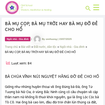
CHUYÊN
Skip
Post
MỤC:
Search
to
navigation
content
BÀ MỤ CỌP, BÀ MỤ TRỜI HAY BÀ MỤ ĐỠ ĐẺ
CHO HỔ
Ngôi nhà - Gia đình
|
By
omihuong
|
15/07/2025
Trang chủ
Bài viết
Đất nước, dân tộc
Ngôi nhà - Gia đình
BÀ MỤ CỌP, BÀ MỤ TRỜI HAY BÀ MỤ ĐỠ ĐẺ CHO HỔ
Lượt xem: 84
BÀ CHÚA VĨNH NÚI NGUYỆT HẰNG ĐỠ ĐẺ CHO HỔ
Giống như những huyền thoại về ông Đùng bà Đà, ông Tứ
Tượng bà Nữ Oa, ở vùng Bắc Ninh cũng có câu chuyện về cặp
thần nam nữ khổng lồ thuở khởi nguyên, gọi là ông Lộc Cộc bà
Tồ Cô. Hai ông bà cao lớn, đầu đội trời chân lún thủng cả đất,