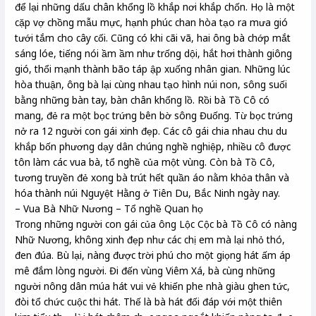
để lại những dấu chân khổng lồ khắp nơi khắp chốn. Họ là một
cặp vợ chồng mẫu mực, hạnh phúc chan hòa tạo ra mưa gió
tưới tắm cho cây cối. Cũng có khi cãi vã, hai ông bà chớp mắt
sáng lóe, tiếng nói ầm ầm như trống dội, hắt hơi thành giông
gió, thổi mạnh thành bão táp ập xuống nhân gian. Những lúc
hòa thuận, ông bà lại cùng nhau tạo hình núi non, sông suối
bằng những bàn tay, bàn chân khổng lồ. Rồi bà Tồ Cô có
mang, đẻ ra một bọc trứng bên bờ sông Đuống. Từ bọc trứng
nở ra 12 người con gái xinh đẹp. Các cô gái chia nhau chu du
khắp bốn phương dạy dân chúng nghề nghiệp, nhiều cô được
tôn làm các vua bà, tổ nghề của một vùng. Còn bà Tồ Cô,
tương truyền đẻ xong bà trút hết quần áo nằm khỏa thân và
hóa thành núi Nguyệt Hằng ở Tiên Du, Bắc Ninh ngày nay.
– Vua Bà Nhữ Nương – Tổ nghề Quan họ
Trong những người con gái của ông Lộc Cộc bà Tồ Cô có nàng
Nhữ Nương, không xinh đẹp như các chị em mà lại nhỏ thó,
đen đúa. Bù lại, nàng được trời phú cho một giọng hát ấm áp
mê đắm lòng người. Đi đến vùng Viêm Xá, bà cùng những
người nông dân múa hát vui vẻ khiến phe nhà giàu ghen tức,
đòi tổ chức cuộc thi hát. Thế là bà hát đối đáp với một thiên