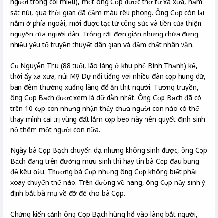
người trông coi miếu), một ông Cọp được thờ từ xa xưa, nằm
sát núi, qua thời gian đã đậm màu rêu phong. Ông Cọp còn lại
nằm ở phía ngoài, mới được tạc từ công sức và tiền của thiện
nguyện của người dân. Trông rất đơn giản nhưng chứa đựng
nhiều yếu tố truyền thuyết dân gian và đậm chất nhân văn.
Cụ Nguyễn Thu (88 tuổi, lão làng ở khu phố Bình Thạnh) kể,
thời ấy xa xưa, núi Mỹ Dự nổi tiếng với nhiều đàn cọp hung dữ,
ban đêm thường xuống làng để ăn thịt người. Tương truyền,
ông Cọp Bạch được xem là dữ dằn nhất. Ông Cọp Bạch đã có
trên 10 cọp con nhưng nhận thấy chưa người con nào có thể
thay mình cai trị vùng đất lắm cọp beo này nên quyết định sinh
nở thêm một người con nữa.
Ngày bà Cọp Bạch chuyển dạ nhưng không sinh được, ông Cọp
Bạch đang trên đường mưu sinh thì hay tin bà Cọp đau bụng
đẻ kêu cứu. Thương bà Cọp nhưng ông Cọp không biết phải
xoay chuyển thế nào. Trên đường về hang, ông Cọp nảy sinh ý
định bắt bà mụ về đỡ đẻ cho bà Cọp.
Chứng kiến cảnh ông Cọp Bạch hùng hổ vào làng bắt người,