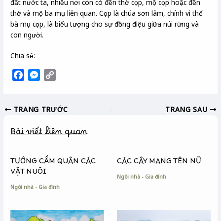
đất nước ta, nhiều nơi còn có đền thờ cọp, mộ cọp hoặc đền
thờ và mộ ba mụ liên quan. Cọp là chúa sơn lâm, chính vì thế
bà mụ cọp, là biểu tượng cho sự đồng điệu giữa núi rừng và
con người.
Chia sẻ:
F
M
C
a
e
o
c
s
p
TRANG TRƯỚC
TRANG SAU
e
s
y
b
e
L
Bài viết liên quan
o
n
i
o
g
n
k
e
k
TƯỚNG CẦM QUÂN CÁC
CÁC CÂY MANG TÊN NỮ
r
VẬT NUÔI
Ngôi nhà - Gia đình
Ngôi nhà - Gia đình