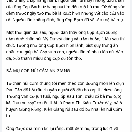
Vào tháng chạp hàng năm, người dân lại thấy những dấu chân
của ông Cọp Bạch từ hang núi tìm đến mộ bà mụ. Cứ đúng vào
đêm trước ngày tảo mộ bà là xuất hiện những vết cào cấu vào
cỏ. Người dân khẳng định, ông Cọp Bạch đã về tảo mộ bà mụ.
Một thời gian dài sau, người dân thấy ông Cọp Bạch xuống
nằm dưới chân núi Mỹ Dự với dáng vẻ trầm buồn, ít lâu sau thì
chết. Tưởng nhớ ông Cọp Bạch hiền lành, biết quý trọng ân
nhân cứu giúp bà Cọp sinh con, người dân rủ nhau lên núi đào
đá, xếp thành miếu ông Cọp để tôn thờ.
BÀ MỤ CỌP NÚI CẤM AN GIANG
Từ chân núi Cấm chúng tôi men theo con đường mòn lên điện
Rau Tần để hỏi câu chuyện người đỡ đẻ cho cọp thì được ông
Trương Văn Cư (64 tuổi, ngụ ấp Rau Tần, cháu cố bà mụ cọp)
kể, “bà mụ cọp” có tên thật là Phạm Thị Kiển. Trước đây, bà ở
huyện Giồng Riềng, Kiên Giang rồi sau đó bỏ nhà lên núi Cấm
tu.
Ông được cha mình kể lại rằng, một đêm nọ, trong lúc đi vệ