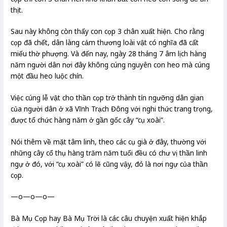
thịt.
Sau này không còn thấy con cọp 3 chân xuất hiện. Cho rằng
cọp đã chết, dân làng cảm thương loài vật có nghĩa đã cất
miếu thờ phượng. Và đến nay, ngày 28 tháng 7 âm lịch hàng
năm người dân nơi đây không cúng nguyên con heo mà cúng
một đầu heo luộc chín.
Việc cúng lễ vật cho thần cọp trở thành tín ngưỡng dân gian
của người dân ở xã Vĩnh Trạch Đông với nghi thức trang trọng,
được tổ chức hàng năm ở gần gốc cây “cụ xoài”.
Nói thêm về mặt tâm linh, theo các cụ già ở đây, thường với
những cây cổ thụ hàng trăm năm tuổi đều có chư vị thần linh
ngự ở đó, với “cụ xoài” có lẽ cũng vậy, đó là nơi ngự của thần
cọp.
—o—o—o—
Bà Mụ Cọp hay Bà Mụ Trời là các câu chuyện xuất hiện khắp