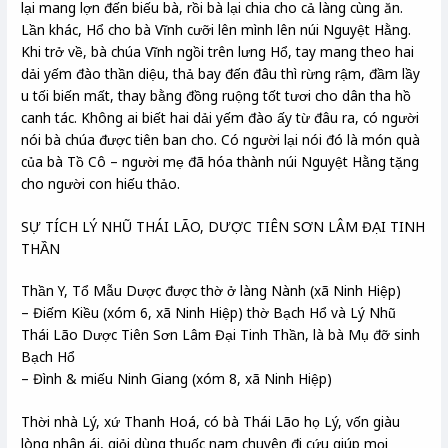
lại mang lợn đến biếu bà, rồi bà lại chia cho cả làng cùng ăn.
Lần khác, Hổ cho bà Vĩnh cưỡi lên mình lên núi Nguyệt Hằng.
Khi trở về, bà chúa Vĩnh ngồi trên lưng Hổ, tay mang theo hai
dải yếm đào thần diệu, thả bay đến đâu thì rừng rậm, đầm lầy
u tối biến mất, thay bằng đồng ruộng tốt tươi cho dân tha hồ
canh tác. Không ai biết hai dải yếm đào ấy từ đâu ra, có người
nói bà chúa được tiên ban cho. Có người lại nói đó là món quà
của bà Tồ Cô – người mẹ đã hóa thành núi Nguyệt Hằng tặng
cho người con hiếu thảo.
SỰ TÍCH LÝ NHŨ THÁI LÃO, DƯỢC TIÊN SƠN LÂM ĐẠI TINH
THẦN
Thần Y, Tổ Mẫu Dược được thờ ở làng Nành (xã Ninh Hiệp)
– Điếm Kiều (xóm 6, xã Ninh Hiệp) thờ Bạch Hổ và Lý Nhũ
Thái Lão Dược Tiên Sơn Lâm Đại Tinh Thần, là bà Mụ đỡ sinh
Bạch Hổ
– Đình & miếu Ninh Giang (xóm 8, xã Ninh Hiệp)
Thời nhà Lý, xứ Thanh Hoá, có bà Thái Lão họ Lý, vốn giàu
lòng nhân ái, giỏi dùng thuốc nam chuyên đi cứu giúp mọi