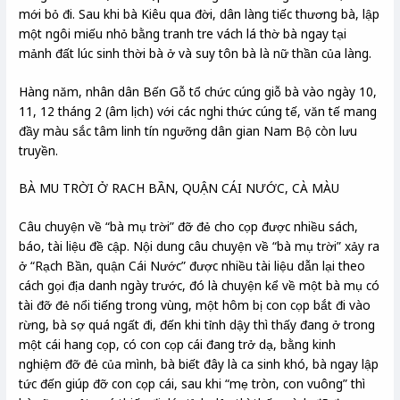
mới bỏ đi. Sau khi bà Kiêu qua đời, dân làng tiếc thương bà, lập
một ngôi miếu nhỏ bằng tranh tre vách lá thờ bà ngay tại
mảnh đất lúc sinh thời bà ở và suy tôn bà là nữ thần của làng.
Hàng năm, nhân dân Bến Gỗ tổ chức cúng giỗ bà vào ngày 10,
11, 12 tháng 2 (âm lịch) với các nghi thức cúng tế, văn tế mang
đầy màu sắc tâm linh tín ngưỡng dân gian Nam Bộ còn lưu
truyền.
BÀ MU TRỜI Ở RACH BẦN, QUẬN CÁI NƯỚC, CÀ MÀU
Câu chuyện về “bà mụ trời” đỡ đẻ cho cọp được nhiều sách,
báo, tài liệu đề cập. Nội dung câu chuyện về “bà mụ trời” xảy ra
ở “Rạch Bần, quận Cái Nước” được nhiều tài liệu dẫn lại theo
cách gọi địa danh ngày trước, đó là chuyện kể về một bà mụ có
tài đỡ đẻ nổi tiếng trong vùng, một hôm bị con cọp bắt đi vào
rừng, bà sợ quá ngất đi, đến khi tỉnh dậy thì thấy đang ở trong
một cái hang cọp, có con cọp cái đang trở dạ, bằng kinh
nghiệm đỡ đẻ của mình, bà biết đây là ca sinh khó, bà ngay lập
tức đến giúp đỡ con cọp cái, sau khi “mẹ tròn, con vuông” thì