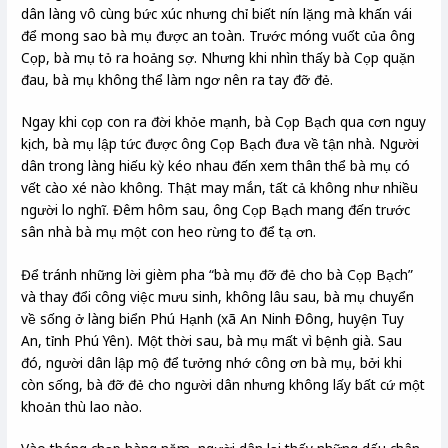
dân làng vô cùng bức xúc nhưng chỉ biết nín lặng mà khấn vái
để mong sao bà mụ được an toàn. Trước móng vuốt của ông
Cọp, bà mụ tỏ ra hoảng sợ. Nhưng khi nhìn thấy bà Cọp quặn
đau, bà mụ không thể làm ngơ nên ra tay đỡ đẻ.
Ngay khi cọp con ra đời khỏe mạnh, bà Cọp Bạch qua cơn nguy
kịch, bà mụ lập tức được ông Cọp Bạch đưa về tận nhà. Người
dân trong làng hiếu kỳ kéo nhau đến xem thân thể bà mụ có
vết cào xé nào không. Thật may mắn, tất cả không như nhiều
người lo nghĩ. Đêm hôm sau, ông Cọp Bạch mang đến trước
sân nhà bà mụ một con heo rừng to để tạ ơn.
Để tránh những lời gièm pha “bà mụ đỡ đẻ cho bà Cọp Bạch”
và thay đổi công việc mưu sinh, không lâu sau, bà mụ chuyển
về sống ở làng biển Phú Hạnh (xã An Ninh Đông, huyện Tuy
An, tỉnh Phú Yên). Một thời sau, bà mụ mất vì bệnh già. Sau
đó, người dân lập mộ để tưởng nhớ công ơn bà mụ, bởi khi
còn sống, bà đỡ đẻ cho người dân nhưng không lấy bất cứ một
khoản thù lao nào.