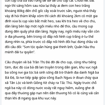
con cọp tha bà vào rừng để đỡ đẻ cho cọp cái. Chưa hết bất
ngờ thì sáng hôm sau nữa lại thấy ai đem con heo trắng
khoảng 80kg đến chỗ gốc cây xoài trước sân, người nhà thấy
vậy đi hỏi thăm khắp xóm thì cách đó khoảng 2km có một gia
đình vừa bị cọp vào bắt mất heo, sau khi trả heo về cho chủ,
dân làng bèn lập một ngôi miếu nhỏ để thờ, cầu mong cọp
đừng đến quấy phá dân làng. Ngày nay, ngôi miếu này vẫn còn
ở địa phương, bên trong có đắp nổi hình cọp trắng ở tư thế
đứng nhìn ra, phía trước có đắp nổi hình đôi hạc đứng chầu và
đôi câu đối: “Sơn tộc quần hùng giai thinh lịnh; Quân hầu thọ
mệnh đái tư quyền”.
Câu chuyện về bà Trần Thị Đệ đỡ đẻ cho cọp, cũng như tiếng
tăm, đức độ của bà đã lan truyền trong dân gian, khu vực ngã
ba sông nơi gia tộc bà sinh sống đã trở thành địa danh Ngã ba
Bà Đệ, là nơi tiếp giáp giữa sông Bạch Ngưu ở đoạn chảy qua
xã Tân Lộc và kinh Giồng Kè chảy ra Tắc Thủ. Ngày trước chỗ
ngã ba này có dòng nước xoáy rất nguy hiểm, xuồng ghe đi
qua đây thường gặp nạn nên dân thương hồ có lệ cúng vái cẩn
thận khi đi ngang qua khu vực này.