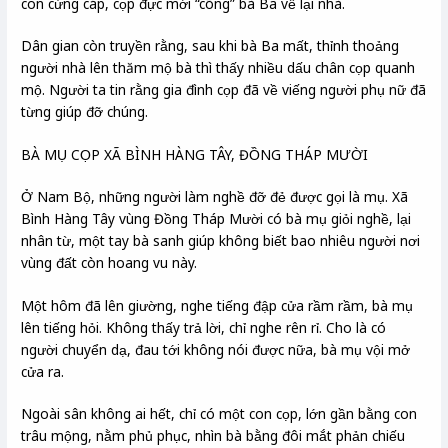
con cứng cáp, cọp đực mới “cõng” bà Ba về lại nhà.
Dân gian còn truyền rằng, sau khi bà Ba mất, thỉnh thoảng
người nhà lên thăm mộ bà thì thấy nhiều dấu chân cọp quanh
mộ. Người ta tin rằng gia đình cọp đã về viếng người phụ nữ đã
từng giúp đỡ chúng.
BÀ MỤ CỌP XÃ BÌNH HÀNG TÂY, ĐỒNG THÁP MƯỜI
Ở Nam Bộ, những người làm nghề đỡ đẻ được gọi là mụ. Xã
Bình Hàng Tây vùng Đồng Tháp Mười có bà mụ giỏi nghề, lại
nhân từ, một tay bà sanh giúp không biết bao nhiêu người nơi
vùng đất còn hoang vu này.
Một hôm đã lên giường, nghe tiếng đập cửa rầm rầm, bà mụ
lên tiếng hỏi. Không thấy trả lời, chỉ nghe rên rỉ. Cho là có
người chuyển dạ, đau tới không nói được nữa, bà mụ vội mở
cửa ra.
Ngoài sân không ai hết, chỉ có một con cọp, lớn gần bằng con
trâu mộng, nằm phủ phục, nhìn bà bằng đôi mắt phản chiếu