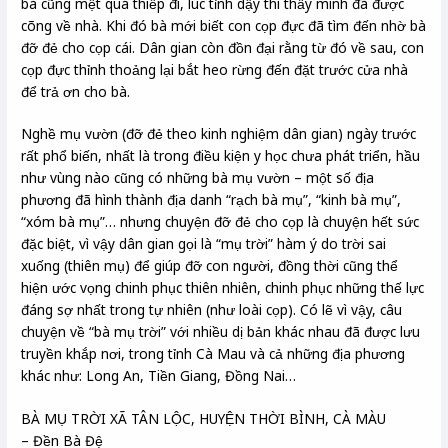
bà cũng mệt quá thiếp đi, lúc tỉnh dậy thì thấy mình đã được
cõng về nhà. Khi đó bà mới biết con cọp đực đã tìm đến nhờ bà
đỡ đẻ cho cọp cái. Dân gian còn đồn đại rằng từ đó về sau, con
cọp đực thỉnh thoảng lại bắt heo rừng đến đặt trước cửa nhà
để trả ơn cho bà.
Nghề mụ vườn (đỡ đẻ theo kinh nghiệm dân gian) ngày trước
rất phổ biến, nhất là trong điều kiện y học chưa phát triển, hầu
như vùng nào cũng có những bà mụ vườn – một số địa
phương đã hình thành địa danh “rạch bà mụ”, “kinh bà mụ”,
“xóm bà mụ”… nhưng chuyện đỡ đẻ cho cọp là chuyện hết sức
đặc biệt, vì vậy dân gian gọi là “mụ trời” hàm ý do trời sai
xuống (thiên mụ) để giúp đỡ con người, đồng thời cũng thể
hiện ước vọng chinh phục thiên nhiên, chinh phục những thế lực
đáng sợ nhất trong tự nhiên (như loài cọp). Có lẽ vì vậy, câu
chuyện về “bà mụ trời” với nhiều dị bản khác nhau đã được lưu
truyền khắp nơi, trong tỉnh Cà Mau và cả những địa phương
khác như: Long An, Tiền Giang, Đồng Nai…
BÀ MỤ TRỜI XÃ TÂN LỘC, HUYỆN THỜI BÌNH, CÀ MÀU
– Đền Bà Đệ