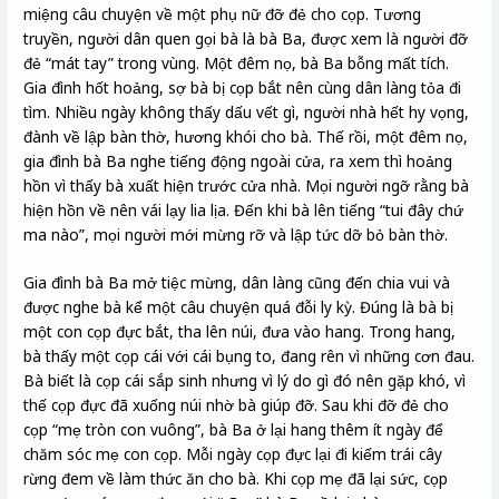
miệng câu chuyện về một phụ nữ đỡ đẻ cho cọp. Tương
truyền, người dân quen gọi bà là bà Ba, được xem là người đỡ
đẻ “mát tay” trong vùng. Một đêm nọ, bà Ba bỗng mất tích.
Gia đình hốt hoảng, sợ bà bị cọp bắt nên cùng dân làng tỏa đi
tìm. Nhiều ngày không thấy dấu vết gì, người nhà hết hy vọng,
đành về lập bàn thờ, hương khói cho bà. Thế rồi, một đêm nọ,
gia đình bà Ba nghe tiếng động ngoài cửa, ra xem thì hoảng
hồn vì thấy bà xuất hiện trước cửa nhà. Mọi người ngỡ rằng bà
hiện hồn về nên vái lạy lia lịa. Đến khi bà lên tiếng “tui đây chứ
ma nào”, mọi người mới mừng rỡ và lập tức dỡ bỏ bàn thờ.
Gia đình bà Ba mở tiệc mừng, dân làng cũng đến chia vui và
được nghe bà kể một câu chuyện quá đỗi ly kỳ. Đúng là bà bị
một con cọp đực bắt, tha lên núi, đưa vào hang. Trong hang,
bà thấy một cọp cái với cái bụng to, đang rên vì những cơn đau.
Bà biết là cọp cái sắp sinh nhưng vì lý do gì đó nên gặp khó, vì
thế cọp đực đã xuống núi nhờ bà giúp đỡ. Sau khi đỡ đẻ cho
cọp “mẹ tròn con vuông”, bà Ba ở lại hang thêm ít ngày để
chăm sóc mẹ con cọp. Mỗi ngày cọp đực lại đi kiếm trái cây
rừng đem về làm thức ăn cho bà. Khi cọp mẹ đã lại sức, cọp