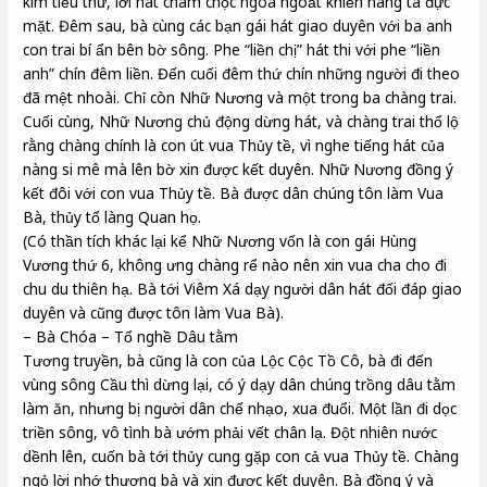
kim tiểu thư, lời hát châm chọc ngoa ngoắt khiến nàng ta đực
mặt. Đêm sau, bà cùng các bạn gái hát giao duyên với ba anh
con trai bí ẩn bên bờ sông. Phe “liền chị” hát thi với phe “liền
anh” chín đêm liền. Đến cuối đêm thứ chín những người đi theo
đã mệt nhoài. Chỉ còn Nhữ Nương và một trong ba chàng trai.
Cuối cùng, Nhữ Nương chủ động dừng hát, và chàng trai thổ lộ
rằng chàng chính là con út vua Thủy tề, vì nghe tiếng hát của
nàng si mê mà lên bờ xin được kết duyên. Nhữ Nương đồng ý
kết đôi với con vua Thủy tề. Bà được dân chúng tôn làm Vua
Bà, thủy tổ làng Quan họ.
(Có thần tích khác lại kể Nhữ Nương vốn là con gái Hùng
Vương thứ 6, không ưng chàng rể nào nên xin vua cha cho đi
chu du thiên hạ. Bà tới Viêm Xá dạy người dân hát đối đáp giao
duyên và cũng được tôn làm Vua Bà).
– Bà Chóa – Tổ nghề Dâu tằm
Tương truyền, bà cũng là con của Lộc Cộc Tồ Cô, bà đi đến
vùng sông Cầu thì dừng lại, có ý dạy dân chúng trồng dâu tằm
làm ăn, nhưng bị người dân chế nhạo, xua đuổi. Một lần đi dọc
triền sông, vô tình bà ướm phải vết chân lạ. Đột nhiên nước
dềnh lên, cuốn bà tới thủy cung gặp con cả vua Thủy tề. Chàng
ngỏ lời nhớ thương bà và xin được kết duyên. Bà đồng ý và