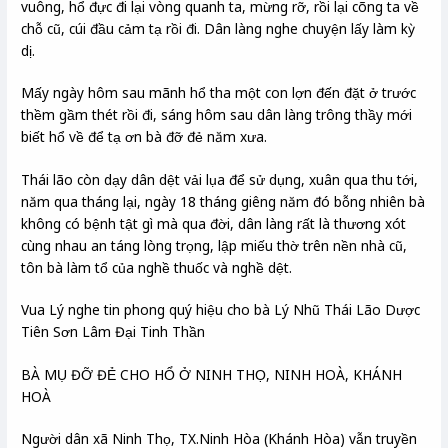
vuông, hổ đực đi lại vòng quanh ta, mừng rỡ, rồi lại cõng ta về
chỗ cũ, cúi đầu cảm tạ rồi đi. Dân làng nghe chuyện lấy làm kỳ
dị.
Mấy ngày hôm sau mãnh hổ tha một con lợn đến đặt ở trước
thềm gầm thét rồi đi, sáng hôm sau dân làng trông thầy mới
biết hổ về để tạ ơn bà đỡ đẻ năm xưa.
Thái lão còn dạy dân dệt vải lụa để sử dụng, xuân qua thu tới,
năm qua tháng lại, ngày 18 tháng giêng năm đó bỗng nhiên bà
không có bệnh tật gì mà qua đời, dân làng rất là thương xót
cùng nhau an táng lòng trọng, lập miếu thờ trên nền nhà cũ,
tôn bà làm tổ của nghề thuốc và nghề dệt.
Vua Lý nghe tin phong quý hiệu cho bà Lý Nhũ Thái Lão Dược
Tiên Sơn Lâm Đại Tinh Thần
BÀ MỤ ĐỠ ĐẺ CHO HỔ Ở NINH THỌ, NINH HOÀ, KHÁNH
HOÀ
Người dân xã Ninh Thọ, TX.Ninh Hòa (Khánh Hòa) vẫn truyền