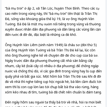
“bà mụ trời” ở ấp 2, xã Tân Lộc, huyện Thới Bình. Theo các cụ
cao niên trong vùng này, thì “bà mụ trời” tên thật là Trần Thị
Đệ, sống vào khoảng giữa thế kỷ 19, là vợ ông Huỳnh Văn
Tưởng. Bà Đệ là một mụ vườn nổi tiếng trong vùng và thường
xuyên được nhân dân địa phương và dân làng các vùng lân cận
đến rước đi đỡ đẻ, đặc biệt là những ca đẻ khó.
Ông Huỳnh Văn Liêm (sinh năm 1949) là cháu sơ (đời thứ 5)
của ông Huỳnh Văn Tưởng và bà Trần Thị Đệ kể lại, lúc còn
nhỏ ông thường nghe kể về chuyện đỡ đẻ cho cọp của bà sơ.
Ngày trước dân địa phương thường cất nhà sàn bằng cây
nhum, cây kè (loài cây có nhiều ở địa phương) để chống ngập
nước và chống thú dữ, vì các gia đình trong vùng hay bị cọp đến
quấy phá và bắt gia súc. Một hôm bà Trần Thị Đệ sau khi đi đỡ
đẻ về nhà thì nghe tiếng cọp hộc ngoài hè, bà liền cầm đuốc tới
xem thì bị con cọp lớn lao tới chụp bắt bà tha vào rừng, hàng
xóm kéo nhau đi tìm, tưởng bà đã chết nên chuẩn bị đám tang.
Đến ngày hôm sau người ta thấy bà trở về nhà, hỏi ra mới biết