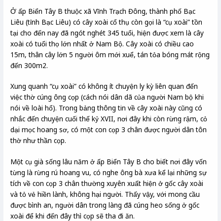
Ở ấp Biển Tây B thuộc xã Vĩnh Trạch Đông, thành phố Bạc
Liêu (tỉnh Bạc Liêu) có cây xoài cổ thụ còn gọi là “cụ xoài” tồn
tại cho đến nay đã ngót nghét 345 tuổi, hiện được xem là cây
xoài có tuổi thọ lớn nhất ở Nam Bộ. Cây xoài có chiều cao
15m, thân cây lớn 5 người ôm mới xuể, tán tỏa bóng mát rộng
đến 300m2.
Xung quanh “cụ xoài” có không ít chuyện ly kỳ liên quan đến
việc thờ cúng ông cọp (cách nói dân dã của người Nam bộ khi
nói về loài hổ). Trong bảng thông tin về cây xoài này cũng có
nhắc đến chuyện cuối thế kỷ XVII, nơi đây khi còn rừng rậm, cỏ
dại mọc hoang sơ, có một con cọp 3 chân được người dân tôn
thờ như thần cọp.
Một cụ già sống lâu năm ở ấp Biển Tây B cho biết nơi đây vốn
từng là rừng rú hoang vu, có nghe ông bà xưa kể lại những sự
tích về con cọp 3 chân thường xuyên xuất hiện ở gốc cây xoài
và tỏ vẻ hiền lành, không hại người. Thấy vậy, với mong cầu
được bình an, người dân trong làng đã cúng heo sống ở gốc
xoài để khi đến đây thì cọp sẽ tha đi ăn.