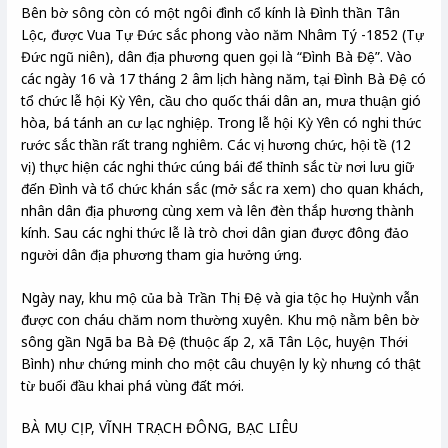
Bên bờ sông còn có một ngôi đình cổ kính là Đình thần Tân
Lộc, được Vua Tự Đức sắc phong vào năm Nhâm Tý -1852 (Tự
Đức ngũ niên), dân địa phương quen gọi là “Đình Bà Đệ”. Vào
các ngày 16 và 17 tháng 2 âm lịch hàng năm, tại Đình Bà Đệ có
tổ chức lễ hội Kỳ Yên, cầu cho quốc thái dân an, mưa thuận gió
hòa, bá tánh an cư lạc nghiệp. Trong lễ hội Kỳ Yên có nghi thức
rước sắc thần rất trang nghiêm. Các vị hương chức, hội tề (12
vị) thực hiện các nghi thức cúng bái để thỉnh sắc từ nơi lưu giữ
đến Đình và tổ chức khán sắc (mở sắc ra xem) cho quan khách,
nhân dân địa phương cùng xem và lên đèn thắp hương thành
kính. Sau các nghi thức lễ là trò chơi dân gian được đông đảo
người dân địa phương tham gia hưởng ứng.
Ngày nay, khu mộ của bà Trần Thị Đệ và gia tộc họ Huỳnh vẫn
được con cháu chăm nom thường xuyên. Khu mộ nằm bên bờ
sông gần Ngã ba Bà Đệ (thuộc ấp 2, xã Tân Lộc, huyện Thới
Bình) như chứng minh cho một câu chuyện ly kỳ nhưng có thật
từ buổi đầu khai phá vùng đất mới.
BÀ MỤ CỊP, VĨNH TRẠCH ĐÔNG, BẠC LIÊU