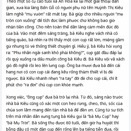
Theo một số cụ cao tuổi xã An Hòa kể lại một giai thoại dân
gian, xưa kia làng Bến Gỗ có người phụ nữ tên Huỳnh Thị Kiêu
làm nghề “mụ vườn” rất mát tay. Bà giúp cho nhiều người “mẹ
tròn con vuông” để tích đức làm phước chứ không bao giờ
nhận tiền công. Cho nên toàn thể dân làng cảm mến đức độ
của bà. Vào một đêm sáng trăng, bà Kiêu nghe vách nhà có
tiếng quào, bà nhìn ra thì thấy một con cọp rất lớn, miệng gầm
gừ nhưng tỏ vẻ thống thiết chuyện gì. Hiểu ý, bà Kiêu hỏi vọng
ra: “Phu nhân ngài sanh khó phải không?”, cọp gật đầu đáp lại
rồi quỳ xuống ra dấu muốn cõng bà Kiêu đi. Bà Kiêu vội vã xách
giỏ đồ nghề rồi leo lên lưng cọp. Ông ba mươi đưa bà đến cái
hang nơi có con cọp cái đang kêu rống thảm thiết vì bị đẻ
ngược. Bà Kiêu nhanh nhẹn “ra tay” đỡ đẻ cho cọp cái, chỉ ít
phút cho “ra đời” chú cọp con khỏe mạnh.
Xong việc, “ông cọp” đưa bà trở lại nhà. Từ đó, sáng nào trước
nhà bà Kiêu cũng có xác một con heo rừng, cheo, thỏ, sóc của
chúa sơn lâm mang đến tận nhà bà để đền ơn. Cũng từ sự tích
trên mà nhân dân xưng tụng bà Kiêu gọi là “bà Mụ Cọp” hay
“bà Mụ Trời”. Bà sống thọ được 60 tuổi, đến giờ hạ huyệt thì
bỗng đâu có một đàn cọp đến rống lên ba tiếng tiễn đưa, rồi