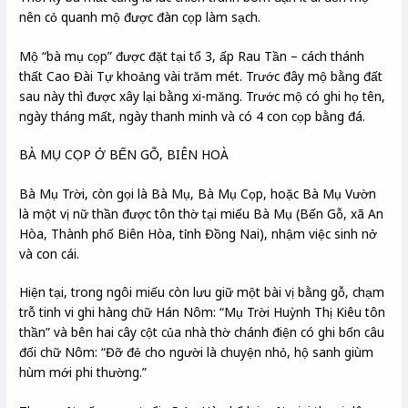
nên cỏ quanh mộ được đàn cọp làm sạch.
Mộ “bà mụ cọp” được đặt tại tổ 3, ấp Rau Tần – cách thánh
thất Cao Đài Tự khoảng vài trăm mét. Trước đây mộ bằng đất
sau này thì được xây lại bằng xi-măng. Trước mộ có ghi họ tên,
ngày tháng mất, ngày thanh minh và có 4 con cọp bằng đá.
BÀ MỤ CỌP Ở BẾN GỖ, BIÊN HOÀ
Bà Mụ Trời, còn gọi là Bà Mụ, Bà Mụ Cọp, hoặc Bà Mụ Vườn
là một vị nữ thần được tôn thờ tại miếu Bà Mụ (Bến Gỗ, xã An
Hòa, Thành phố Biên Hòa, tỉnh Đồng Nai​), nhậm việc sinh nở
và con cái.
Hiện tại, trong ngôi miếu còn lưu giữ một bài vị bằng gỗ, chạm
trỗ tinh vi ghi hàng chữ Hán Nôm: “Mụ Trời Huỳnh Thị Kiêu tôn
thần” và bên hai cây cột của nhà thờ chánh điện có ghi bốn câu
đối chữ Nôm: “Đỡ đẻ cho người là chuyện nhỏ, hộ sanh giùm
hùm mới phi thường.”