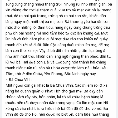
sống cùng chàng nhiều tháng trời. Nhưng rồi nhớ nhân gian, bà
xin chồng cho trở lại thăm quê. Vừa trở về mặt đất bà lại mang
thai, đẻ ra hai quả trứng, trứng nở ra hai con rắn, khiến dân
làng ngày một miệt thị ba mẹ con. Bà thương yêu hai rắn con
mặc cho những lời đàm tiếu, hàng ngày cùng chúng trồng dâu
phủ kín bãi hoang rồi nuôi tằm kéo tơ đặt lên khung cửi. Một
lần bà vô tình dẫm phải đuôi một đứa rắn con khiến nó quẫy
mạnh đứt rời cả đuôi. Rắn Cộc dâng đuôi mình lên mẹ, để mẹ
làm con thoi xe sợi. Vậy là bà dệt nên những tấm lụa óng ả
như ánh mặt trời, khiến dân làng ngỡ ngàng thán phục, đến tạ
lỗi với bà. Hai đứa con Dài và Cộc cũng hóa thành hai chàng
thanh niên tuấn tú, còn bà Chóa được tôn làm Bà Chúa Dâu
Tằm, thờ ở đền Chóa, Yên Phong, Bắc Ninh ngày nay.
– Bà Chúa Vĩnh
Một người con gái khác là Bà Chúa Vĩnh. Các chị em rời đi xa,
riêng bà quanh quẩn ở Phật Tích cho gần mẹ. Bà dạy dân
chúng cách cày cấy, bón phân, lại có tài chữa bệnh bằng lá
thuốc, nên rất được nhân dân trọng vọng. Có lần một con Hổ
xông cả vào nhà bà, ra hiệu nhờ bà đến đỡ đẻ cho vợ nó. Bà
Vĩnh đỡ đẻ cho Hổ, nên được Hổ biết ơn, dăm bữa nửa tháng