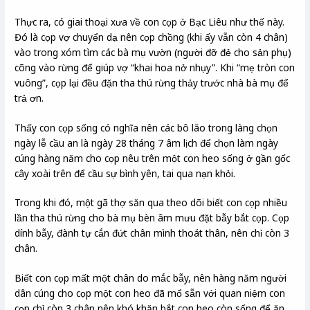
Thực ra, có giai thoại xưa về con cọp ở Bạc Liêu như thế này.
Đó là cọp vợ chuyển dạ nên cọp chồng (khi ấy vẫn còn 4 chân)
vào trong xóm tìm các bà mụ vườn (người đỡ đẻ cho sản phụ)
cõng vào rừng để giúp vợ “khai hoa nở nhụy”. Khi “mẹ tròn con
vuông”, cọp lại đều đặn tha thú rừng thảy trước nhà bà mụ để
trả ơn.
Thấy con cọp sống có nghĩa nên các bô lão trong làng chọn
ngày lễ cầu an là ngày 28 tháng 7 âm lịch để chọn làm ngày
cúng hàng năm cho cọp nêu trên một con heo sống ở gần gốc
cây xoài trên để cầu sự bình yên, tai qua nạn khỏi.
Trong khi đó, một gã thợ săn qua theo dõi biết con cọp nhiều
lần tha thú rừng cho bà mụ bèn âm mưu đặt bẫy bắt cọp. Cọp
dính bẫy, đành tự cắn đứt chân mình thoát thân, nên chỉ còn 3
chân.
Biết con cọp mất một chân do mắc bẫy, nên hàng năm người
dân cúng cho cọp một con heo đã mổ sẵn với quan niệm con
cọp chỉ còn 3 chân nên khó khăn bắt con heo còn sống để ăn