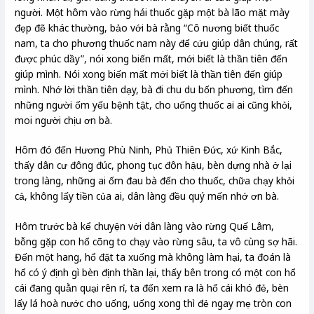
người. Một hôm vào rừng hái thuốc gặp một bà lão mặt mày
đẹp đẽ khác thường, bảo với bà rằng “Cô nương biết thuốc
nam, ta cho phương thuốc nam này để cứu giúp dân chúng, rất
được phúc dầy”, nói xong biến mất, mới biết là thần tiên đến
giúp mình. Nói xong biến mất mới biết là thần tiên đến giúp
mình. Nhớ lời thần tiên dạy, bà đi chu du bốn phương, tìm đến
những người ốm yếu bệnh tật, cho uống thuốc ai ai cũng khỏi,
moi người chịu ơn bà.
Hôm đó đến Hương Phù Ninh, Phủ Thiên Đức, xứ Kinh Bắc,
thấy dân cư đông đúc, phong tục đôn hậu, bèn dựng nhà ở lại
trong làng, những ai ốm đau bà đến cho thuốc, chữa chạy khỏi
cả, không lấy tiền của ai, dân làng đều quý mến nhớ ơn bà.
Hôm trước bà kể chuyện với dân làng vào rừng Quế Lâm,
bỗng gặp con hổ cõng to chạy vào rừng sâu, ta vô cùng sợ hãi.
Đến một hang, hổ đặt ta xuống mà không làm hại, ta đoán là
hổ có ý định gì bèn định thần lại, thấy bên trong có một con hổ
cái đang quằn quại rên rỉ, ta đến xem ra là hổ cái khó đẻ, bèn
lấy lá hoà nước cho uống, uống xong thì đẻ ngay mẹ tròn con