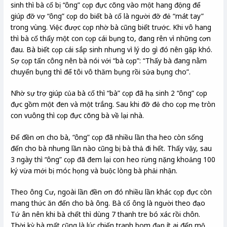
sinh thì bà cố bị “ông” cọp đực cõng vào một hang động để
giúp đỡ vợ “ông” cọp do biết bà cố là người đỡ đẻ “mát tay”
trong vùng. Việc được cọp nhờ bà cũng biết trước. Khi vô hang
thì bà cố thấy một con cọp cái bụng to, đang rên vì những cơn
đau. Bà biết cọp cái sắp sinh nhưng vì lý do gì đó nên gặp khó.
Sợ cọp tấn công nên bà nói với “bà cọp”: “Thấy bà đang nằm
chuyển bụng thì để tôi vô thăm bụng rồi sửa bụng cho”.
Nhờ sự trợ giúp của bà cố thì “bà” cọp đã hạ sinh 2 “ông” cọp
đực gồm một đen và một trắng. Sau khi đỡ đẻ cho cọp mẹ tròn
con vuông thì cọp đực cõng bà về lại nhà.
Để đền ơn cho bà, “ông” cọp đã nhiều lần tha heo còn sống
đến cho bà nhưng lần nào cũng bị bà thả đi hết. Thấy vậy, sau
3 ngày thì “ông” cọp đã đem lại con heo rừng nặng khoảng 100
ký vừa mới bị móc họng và buộc lòng bà phải nhận.
Theo ông Cư, ngoài lần đền ơn đó nhiều lần khác cọp đực còn
mang thức ăn đến cho bà ông. Bà cố ông là người theo đạo
Tứ ân nên khi bà chết thì dùng 7 thanh tre bó xác rồi chôn.
Thời kỳ bà mất cũng là lúc chiến tranh bom đạn ít ai đến mộ