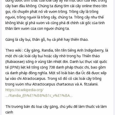
đúng được tính chất của loài cây ấy và mục đích của việc trồng
cây ban đầu không. Chúng ta đừng tìm cái cây online theo tên
gọi, rồi chuyển phát nó về vườn trồng. Trồng cây là trồng
người, trồng người là trồng cây, chúng ta. Trồng cây như thế
không khác gì phá vườn và cũng phá đi chính cái gốc của tinh
thần làm vườn của con người chúng ta.
Găng là cây bụi, thân gỗ, họ cà phê hay thiên thảo.
Theo wiki : Cây găng, Randia, tên tên tiếng Anh Indigoberry, là
một chi các loài cây bụi hoặc cây nhỡ trong họ Thiến thảo
(Rubiaceae) sống ở vùng tân nhiệt đới. Danh lục thực vật quốc
tế (IPNI) liệt kê tổng cộng 738 danh pháp thuộc chi, bao gồm
cả danh pháp đồng nghĩa. Một số loài bản địa Úc đã được xếp
lại vào chi Atractocarpus. Trong số đó có các loài cây trồng
trong vườn như Atractocarpus chartaceus và A. fitzalanii.
https://vi.wikipedia.org/
…/Randia_(th%E1%BB%B1c_v%E1%BA…
Thi trường bán đủ loại cây găng, chủ yếu để làm thuốc và làm
cảnh