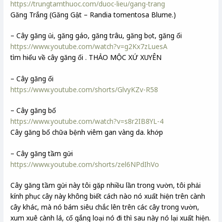
https://trungtamthuoc.com/duoc-lieu/gang-trang
Găng Trắng (Găng Gật – Randia tomentosa Blume.)
– Cây găng ủi, găng gáo, găng trâu, găng bọt, găng ổi
https://www.youtube.com/watch?v=g2Kx7zLuesA
tìm hiểu về cây găng ổi . THẢO MỘC XỨ XUYÊN
– Cây găng ổi
https://www.youtube.com/shorts/GlvyKZv-R58
– Cây găng bố
https://www.youtube.com/watch?v=s8r2IB8YL-4
Cây găng bố chữa bệnh viêm gan vàng da. khớp
– Cây găng tầm gửi
https://www.youtube.com/shorts/zel6NPdIhVo
Cây găng tầm gửi này tôi gặp nhiều lần trong vườn, tôi phải
kính phục cây này không biết cách nào nó xuất hiện trên cành
cây khác, mà nó bám siêu chắc lên trên các cây trong vườn,
xum xuê cành lá, cố gắng loại nó đi thì sau này nó lại xuất hiện.