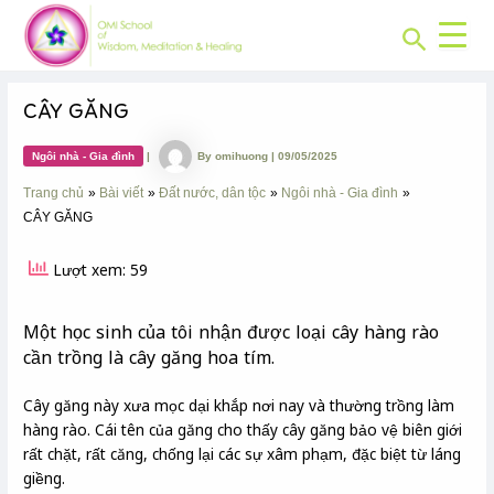
CHUYÊN
Skip
Post
MỤC:
Search
to
navigation
content
CÂY GĂNG
Ngôi nhà - Gia đình
|
By
omihuong
|
09/05/2025
Trang chủ
Bài viết
Đất nước, dân tộc
Ngôi nhà - Gia đình
CÂY GĂNG
Lượt xem: 59
Một học sinh của tôi nhận được loại cây hàng rào
cần trồng là cây găng hoa tím.
Cây găng này xưa mọc dại khắp nơi nay và thường trồng làm
hàng rào. Cái tên của găng cho thấy cây găng bảo vệ biên giới
rất chặt, rất căng, chống lại các sự xâm phạm, đặc biệt từ láng
giềng.