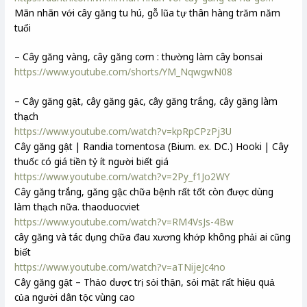
Mãn nhãn với cây găng tu hú, gỗ lũa tự thân hàng trăm năm
tuổi
– Cây găng vàng, cây găng cơm : thường làm cây bonsai
https://www.youtube.com/shorts/YM_NqwgwN08
– Cây găng gật, cây găng gậc, cây găng trắng, cây găng làm
thạch
https://www.youtube.com/watch?v=kpRpCPzPj3U
Cây găng gật | Randia tomentosa (Bium. ex. DC.) Hooki | Cây
thuốc có giá tiền tỷ ít người biết giá
https://www.youtube.com/watch?v=2Py_f1Jo2WY
Cây găng trắng, găng gậc chữa bệnh rất tốt còn được dùng
làm thạch nữa. thaoduocviet
https://www.youtube.com/watch?v=RM4VsJs-4Bw
cây găng và tác dụng chữa đau xương khớp không phải ai cũng
biết
https://www.youtube.com/watch?v=aTNijeJc4no
Cây găng gật – Thảo dược trị sỏi thận, sỏi mật rất hiệu quả
của người dân tộc vùng cao