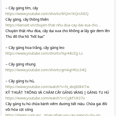
– Cây găng tím, cây
https://www.youtube.com/shorts/WQm1kQrsNSQ
Cây găng, cây thông thiên
https://danviet.vn/chuyen-that-nhu-dua-cay-dai-xua-cho…
Chuyện thật như đùa, cây dại xưa cho không ai lấy giờ đem lên
Thủ đô tha hồ “hốt bạc”
– Cây găng hoa trắng, cây găng leo
https://www.youtube.com/shorts/Ysp44UZg-Ls
– Cây găng nhung
https://www.youtube.com/shorts/gmAgHRzc34Q
– Cây găng tu hú,
https://www.youtube.com/watch?v=N_xbqB0kKTw
KỸ THUẬT TRỒNG VÀ CHĂM CÂY GĂNG VÀNG | GĂNG TU HÚ
https://www.youtube.com/watch?v=CyJkf1iR37o
Cây găng tu hú chữa bệnh viêm đường tiết niệu. Chữa gai đôi
vôi hóa cột sống
https://dantri.com.vn/…/man-nhan-voi-cay-gang-tu-hu-go…