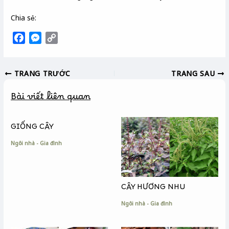
Chia sẻ:
F
M
C
a
e
o
c
s
p
TRANG TRƯỚC
TRANG SAU
e
s
y
b
e
L
Bài viết liên quan
o
n
i
o
g
n
k
e
k
GIỐNG CÂY
r
Ngôi nhà - Gia đình
CÂY HƯƠNG NHU
Ngôi nhà - Gia đình