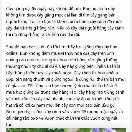
Cây găng dại ấy ngày nay không dễ tìm. Bạn học sinh này
không tìm được cây găng mọc dại liền đi tìm cây găng bán
ngoài hàng. Tôi can bạn là không ai ra hàng cây cảnh để mua
cây dại về trồng hàng rào. Nếu có cây dại ngoài hàng cây cảnh
thì nó cũng chẳng ra cái hồn cây dại rồi.
Sau đó bạn học sinh của tôi tìm thấy hạt giống cây này bán
online. Bạn không dám mua vì thấy hoa của cây trên ảnh
quảng cáo quá to, trong khi hoa trên hàng rào găng thông
thường nhỏ li ty chả ai để ý. Cây này giống bên Thái và tên là
cây thông thiên hay cây chuỗi ngọc. Cây cảnh thì hoa phải to
đẹp, tên sang chảnh và giống ngoại là đúng rồi, thế thì bán mới
có gía cao. Tôi cũng can bạn nhưng lý do của tôi là chả ai đi
mua hạt giống để trồng cây hàng rào, cây hàng rào trồng cành,
và cành cần lên cây khá nhanh, còn cây ăn quả mới trồng từ
hạt và có khi cả năm mới lên cây con mới cao đến đầu gối.
Đem gieo hạt giống cây cảnh vào vườn để mong một ngày có
cái hàng rào bảo vệ vườn chắc chắn thì chắc vườn cũng nát
tan.