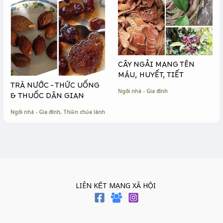
CÂY NGẢI MANG TÊN
MÁU, HUYẾT, TIẾT
TRÀ NƯỚC – THỨC UỐNG
Ngôi nhà - Gia đình
& THUỐC DÂN GIAN
Ngôi nhà - Gia đình
,
Thiền chữa lành
LIÊN KẾT MẠNG XÃ HỘI