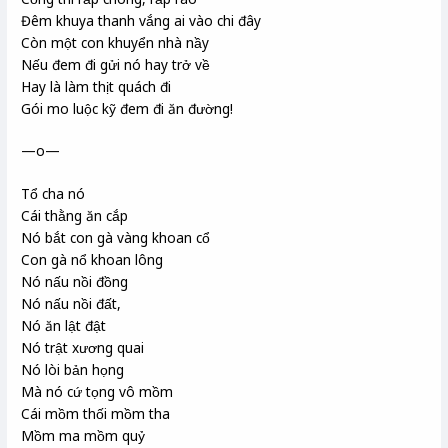
Đêm khuya thanh vắng ai vào chi đây
Còn một con khuyển nhà nầy
Nếu đem đi gửi nó hay trở về
Hay là làm thịt quách đi
Gói mo luộc kỹ đem đi ăn đường!
—o—
Tổ cha nó
Cái thằng ăn cắp
Nó bắt con gà vàng khoan cổ
Con gà nổ khoan lông
Nó nấu nồi đồng
Nó nấu nồi đất,
Nó ăn lật đật
Nó trật xương quai
Nó lòi bản họng
Mà nó cứ tọng vô mồm
Cái mồm thối mồm tha
Mồm ma mồm quỷ