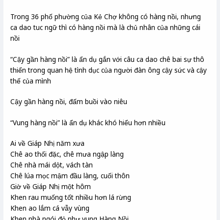
Trong 36 phố phường của Kẻ Chợ không có hàng nồi, nhưng
ca dao tuc ngữ thì có hàng nồi mà là chủ nhân của những cái
nồi
“Cậy gần hàng nồi” là ẩn dụ gắn với câu ca dao chê bai sự thô
thiển trong quan hệ tình dục của người đàn ông cậy sức và cậy
thế của mình
Cậy gần hàng nồi, đấm buồi vào niêu
“Vung hàng nồi” là ẩn dụ khác khó hiểu hơn nhiều
Ai về Giáp Nhị năm xưa
Chê ao thối đặc, chê mưa ngập làng
Chê nhà mái dột, vách tàn
Chê lúa mọc mậm đầu làng, cuối thôn
Giờ về Giáp Nhị một hôm
Khen rau muống tốt nhiều hơn lá rừng
Khen ao lắm cá vẫy vùng
Khen nhà ngói đỏ như vung Hàng Nồi