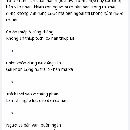
Từ “cơ hàn” liên quan hàn mộc thuỷ. Trường hợp này các cơ bị
hàn vào nhau, khiến con người bị cơ hàn bên trong thì chết
đứng không vận động được mà bên ngoài thì không nắm được
cơ hội.
Có ăn thiếp ở cùng chàng
Không ăn thiếp tếch, cơ hàn thiếp lui
—o—
Chim khôn đừng nệ kiểng tàn
Gái khôn đừng nệ trai cơ hàn mà xa
—o—
Trách trời sao ở chẳng phân
Làm chi ngập lụt, cho dân cơ hàn
—o—
Người ta bán vạn, buôn ngàn