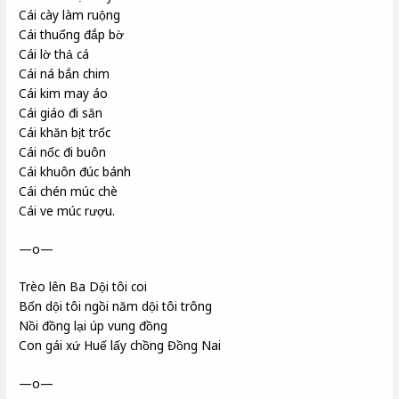
Cái cày làm ruộng
Cái thuổng đắp bờ
Cái lờ thả cá
Cái ná bắn chim
Cái kim may áo
Cái giáo đi săn
Cái khăn bịt trốc
Cái nốc đi buôn
Cái khuôn đúc bánh
Cái chén múc chè
Cái ve múc rượu.
—o—
Trèo lên Ba Dội tôi coi
Bốn dội tôi ngồi năm dội tôi trông
Nồi đồng lại úp vung đồng
Con gái xứ Huế lấy chồng Đồng Nai
—o—