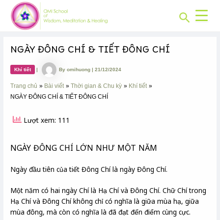
CHUYÊN
Skip
Post
MỤC:
Search
to
navigation
content
NGÀY ĐÔNG CHÍ & TIẾT ĐÔNG CHÍ
Khí tiết
|
By
omihuong
|
21/12/2024
Trang chủ
Bài viết
Thời gian & Chu kỳ
Khí tiết
NGÀY ĐÔNG CHÍ & TIẾT ĐÔNG CHÍ
Lượt xem: 111
NGÀY ĐÔNG CHÍ LỚN NHƯ MỘT NĂM
Ngày đầu tiên của tiết Đông Chí là ngày Đông Chí.
Một năm có hai ngày Chí là Hạ Chí và Đông Chí. Chữ Chí trong
Hạ Chí và Đông Chí không chỉ có nghĩa là giữa mùa hạ, giữa
mùa đông, mà còn có nghĩa là đã đạt đến điểm cùng cực.