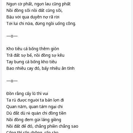
Ngọn cờ phất, ngọn lau cũng phất
Nồi đồng sôi nồi đất cũng sôi,
Bậu với qua duyên nợ rã rời
Tới lui chi nữa, đứng ngồi uổng công.
—o—
Kho tiêu cá bống thêm giòn
Trã đất sợ bể, nồi đồng sợ kêu
Tay bưng cá bống kho tiêu
Bao nhiêu cay đó, bấy nhiêu ân tình
—o—
Đồn rằng cấy lũ thì vui
Ta rủ được người ta bán lợn đi
Quan năm, quan tám ngại chi
Dù đắt dù rẻ quản chi đồng tiền
Nồi đồng đem gửi láng giềng
Nồi đất để đó, chẳng phiền chẳng sao
Cổng thì rấp chông, rấp rào