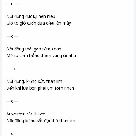
—o—
Nồi đồng đúc lại nên niêu
Gió to gió cuốn đưa diều lên mây
—o—
Nồi đồng thổi gạo tám xoan
Mở ra cơm trắng thơm vang cả nhà
—-o—
Nồi đồng, kiềng sắt, than lim
Đến khi lửa bọn phải tìm rơm nhen
—o—
Ai vơ rơm rác thì vơ
Nồi đồng kiềng sắt đợi chờ than lim
—o—