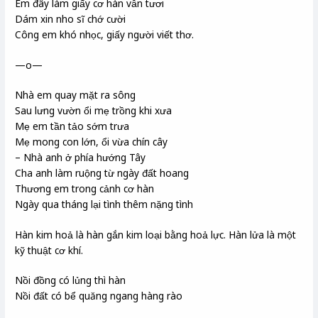
Em đây làm giấy cơ hàn vẫn tươi
Dám xin nho sĩ chớ cười
Công em khó nhọc, giấy người viết thơ.
—o—
Nhà em quay mặt ra sông
Sau lưng vườn ổi mẹ trồng khi xưa
Mẹ em tần tảo sớm trưa
Mẹ mong con lớn, ổi vừa chín cây
– Nhà anh ở phía hướng Tây
Cha anh làm ruộng từ ngày đất hoang
Thương em trong cảnh cơ hàn
Ngày qua tháng lại tình thêm nặng tình
Hàn kim hoả là hàn gắn kim loại bằng hoả lực. Hàn lửa là một
kỹ thuật cơ khí.
Nồi đồng có lủng thì hàn
Nồi đất có bể quăng ngang hàng rào