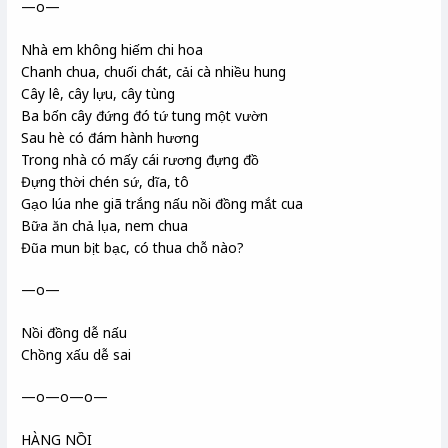
—o—
Nhà em không hiếm chi hoa
Chanh chua, chuối chát, cải cà nhiều hung
Cây lê, cây lựu, cây tùng
Ba bốn cây đứng đó tứ tung một vườn
Sau hè có đám hành hương
Trong nhà có mấy cái rương đựng đồ
Đựng thời chén sứ, dĩa, tô
Gạo lúa nhe giã trắng nấu nồi đồng mắt cua
Bữa ăn chả lụa, nem chua
Đũa mun bịt bạc, có thua chỗ nào?
—o—
Nồi đồng dễ nấu
Chồng xấu dễ sai
—o—o—o—
HÀNG NỒI