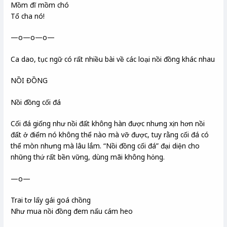
Mồm đĩ mồm chó
Tổ cha nó!
—o—o—o—
Ca dao, tục ngữ có rất nhiều bài về các loại nồi đồng khác nhau
NỒI ĐỒNG
Nồi đồng cối đá
Cối đá giống như nồi đất không hàn được nhưng xịn hơn nồi
đất ở điểm nó không thể nào mà vỡ được, tuy rằng cối đá có
thể mòn nhưng mà lâu lắm. “Nồi đồng cối đá” đại diện cho
những thứ rất bền vững, dùng mãi không hỏng.
—o—
Trai tơ lấy gái goá chồng
Như mua nồi đồng đem nấu cám heo