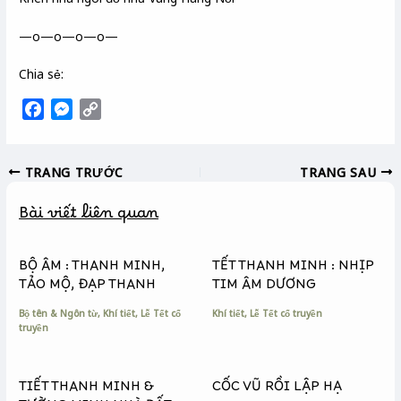
—o—o—o—o—
Chia sẻ:
F
M
C
a
e
o
c
s
p
TRANG TRƯỚC
TRANG SAU
e
s
y
b
e
L
Bài viết liên quan
o
n
i
o
g
n
k
e
k
BỘ ÂM : THANH MINH,
TẾT THANH MINH : NHỊP
r
TẢO MỘ, ĐẠP THANH
TIM ÂM DƯƠNG
Bộ tên & Ngôn từ
,
Khí tiết
,
Lễ Tết cổ
Khí tiết
,
Lễ Tết cổ truyền
truyền
TIẾT THANH MINH &
CỐC VŨ RỒI LẬP HẠ