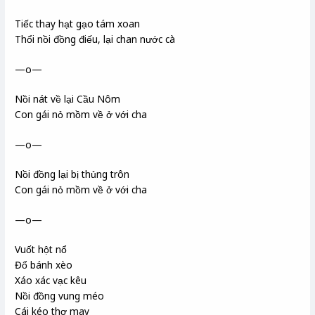
Tiếc thay hạt gạo tám xoan
Thổi nồi đồng điếu, lại chan nước cà
—o—
Nồi nát về lại Cầu Nôm
Con gái nỏ mồm về ở với cha
—o—
Nồi đồng lại bị thủng trôn
Con gái nỏ mồm về ở với cha
—o—
Vuốt hột nổ
Đổ bánh xèo
Xáo xác vạc kêu
Nồi đồng vung méo
Cái kéo thợ may