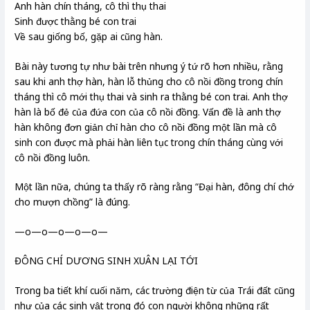
Anh hàn chín tháng, cô thì thụ thai
Sinh được thằng bé con trai
Về sau giống bố, gặp ai cũng hàn.
Bài này tương tự như bài trên nhưng ý tứ rõ hơn nhiều, rằng
sau khi anh thợ hàn, hàn lỗ thủng cho cô nồi đồng trong chín
tháng thì cô mới thụ thai và sinh ra thằng bé con trai. Anh thợ
hàn là bố đẻ của đứa con của cô nồi đồng. Vấn đề là anh thợ
hàn không đơn giản chỉ hàn cho cô nồi đồng một lần mà cô
sinh con được mà phải hàn liên tục trong chín tháng cùng với
cô nồi đồng luôn.
Một lần nữa, chúng ta thấy rõ ràng rằng “Đại hàn, đông chí chớ
cho mượn chồng” là đúng.
—o—o—o—o—o—
ĐÔNG CHÍ DƯƠNG SINH XUÂN LẠI TỚI
Trong ba tiết khí cuối năm, các trường điện từ của Trái đất cũng
như của các sinh vật trong đó con người không những rất