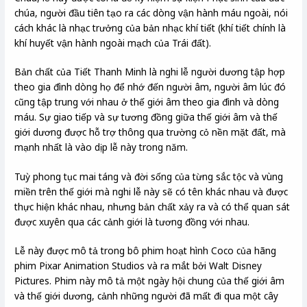
chúa, người đầu tiên tạo ra các dòng vận hành máu ngoài, nói
cách khác là nhạc trưởng của bản nhạc khí tiết (khí tiết chính là
khí huyết vận hành ngoài mạch của Trái đất).
Bản chất của Tiết Thanh Minh là nghi lễ người dương tập hợp
theo gia đình dòng họ để nhớ đến người âm, người âm lúc đó
cũng tập trung với nhau ở thế giới âm theo gia đình và dòng
máu. Sự giao tiếp và sự tương đồng giữa thế giới âm và thế
giới dương được hỗ trợ thông qua trường cỏ nền mặt đất, mà
mạnh nhất là vào dịp lễ này trong năm.
Tuỳ phong tục mai táng và đời sống của từng sắc tộc và vùng
miền trên thế giới mà nghi lễ này sẽ có tên khác nhau và được
thực hiện khác nhau, nhưng bản chất xảy ra và có thể quan sát
được xuyên qua các cảnh giới là tương đồng với nhau.
Lễ này được mô tả trong bô phim hoạt hình Coco của hãng
phim Pixar Animation Studios và ra mắt bởi Walt Disney
Pictures. Phim này mô tả một ngày hội chung của thế giới âm
và thế giới dương, cảnh những người đã mất đi qua một cây