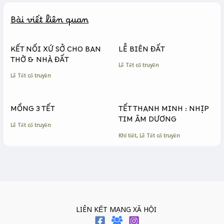
b
e
L
Bài viết liên quan
o
n
i
o
g
n
k
e
k
KẾT NỐI XỨ SỞ CHO BAN
LỄ BIÊN ĐẤT
r
THỜ & NHÀ ĐẤT
Lễ Tết cổ truyền
Lễ Tết cổ truyền
MỒNG 3 TẾT
TẾT THANH MINH : NHỊP
TIM ÂM DƯƠNG
Lễ Tết cổ truyền
Khí tiết
,
Lễ Tết cổ truyền
LIÊN KẾT MẠNG XÃ HỘI