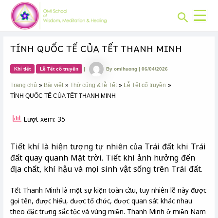
CHUYÊN
Skip
Post
MỤC:
Search
to
navigation
content
TÍNH QUỐC TẾ CỦA TẾT THANH MINH
Khí tiết
Lễ Tết cổ truyền
|
By
omihuong
|
06/04/2026
Trang chủ
Bài viết
Thờ cúng & lễ Tết
Lễ Tết cổ truyền
TÍNH QUỐC TẾ CỦA TẾT THANH MINH
Lượt xem: 35
Tiết khí là hiện tượng tự nhiên của Trái đất khi Trái
đất quay quanh Mặt trời. Tiết khí ảnh hưởng đến
địa chất, khí hậu và mọi sinh vật sống trên Trái đất.
Tết Thanh Minh là một sự kiện toàn cầu, tuy nhiên lễ này được
gọi tên, được hiểu, được tổ chức, được quan sát khác nhau
theo đặc trưng sắc tộc và vùng miền. Thanh Minh ở miền Nam