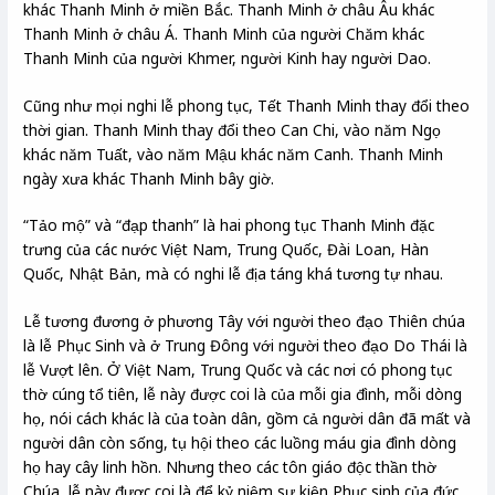
khác Thanh Minh ở miền Bắc. Thanh Minh ở châu Âu khác
Thanh Minh ở châu Á. Thanh Minh của người Chăm khác
Thanh Minh của người Khmer, người Kinh hay người Dao.
Cũng như mọi nghi lễ phong tục, Tết Thanh Minh thay đổi theo
thời gian. Thanh Minh thay đổi theo Can Chi, vào năm Ngọ
khác năm Tuất, vào năm Mậu khác năm Canh. Thanh Minh
ngày xưa khác Thanh Minh bây giờ.
“Tảo mộ” và “đạp thanh” là hai phong tục Thanh Minh đặc
trưng của các nước Việt Nam, Trung Quốc, Đài Loan, Hàn
Quốc, Nhật Bản, mà có nghi lễ địa táng khá tương tự nhau.
Lễ tương đương ở phương Tây với người theo đạo Thiên chúa
là lễ Phục Sinh và ở Trung Đông với người theo đạo Do Thái là
lễ Vượt lên. Ở Việt Nam, Trung Quốc và các nơi có phong tục
thờ cúng tổ tiên, lễ này được coi là của mỗi gia đình, mỗi dòng
họ, nói cách khác là của toàn dân, gồm cả người dân đã mất và
người dân còn sống, tụ hội theo các luồng máu gia đình dòng
họ hay cây linh hồn. Nhưng theo các tôn giáo độc thần thờ
Chúa, lễ này được coi là để kỷ niệm sự kiện Phục sinh của đức