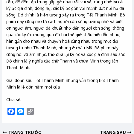
cầu, để đến tập trung găp gỡ nhau rất vui vẻ, cùng nhớ lại các
ký ức gia đình, dòng họ, các ký ức gắn với mảnh đất nơi họ đã
sống. Đó chính là hiện tượng xảy ra trong Tết Thanh Minh. Bộ
phim này cũng mô tả cách người còn sống tưởng nhớ và biết
ơn người âm, người đã khuất nhớ đến người còn sống, thông
qua các ký ức chung, qua đó hai thế giới thấu hiểu lẫn nhau,
hàn gắn cho nhau và chuyển hoá cùng nhau trong một dịp
tương tự như Thanh Minh, nhưng ở châu Mỹ. Bộ phim này
cũng nói về âm nhạc, thứ đưa lại ký ức và xúc gia đình sâu sắc.
Đó chính là ý nghĩa của chữ Thanh và chữa Minh trong tên
Thanh Minh.
Giai đoạn sau Tết Thanh Minh nhưng vẫn trong tiết Thanh
Minh là lễ đón năm mới của
Chia sẻ:
F
M
C
a
e
o
c
s
p
TRANG TRƯỚC
TRANG SAU
e
s
y