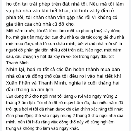
họ tồn tại trái phép trên đất nhà tôi. Nếu mà tôi làm
vụ phá nhà vào khí tiết khác, dù tình và lý đều ở
phía tôi, tôi chắn chắn vẫn gặp rắc rối vì không có
gia tiên của chủ nhà cũ đỡ cho.
Một năm trước, tôi đã từng làm một ca phong thuỷ cây dòng
họ, mà gia tiên mấy đời của chủ nhà cũ đã tác động để chủ nhà
mới mua được nhà từ con cháu mình, bởi vì chủ nhà mới sẽ là
người đỡ phần gia tiên nhiều đời trên đất. Nào ngờ, một năm
sau, câu chuyện y hệt đã xảy ra với tôi trong ngày đầu tết
Thanh Minh.
Nhìn lại, hoá ra tất cả các lần hoàn thành mua bán
nhà cửa và động thổ của tôi đều rơi vào hai tiết khí
Xuân Phân và Thanh Minh, nghĩa là cuối tháng hai
đầu tháng ba âm lịch.
Lần động thổ cho ngôi nhà tôi đang ở rơi vào ngày mùng 2
tháng 3 âm lịch. Tôi nhớ rất rõ ngày hôm đó, dù nhiều năm đã
trôi qua bởi vì tôi đã nhận được chỉ dẫn chính xác rằng tôi nhất
định phải động thổ vào ngày mùng 2 tháng 3 cho ngôi nhà của
mình, nên tôi hiểu rằng việc động thổ này vô cùng nghiêm
trọng và không thể làm vào ngày khác.