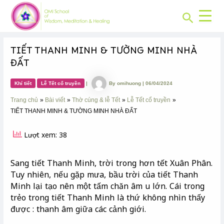
CHUYÊN
Skip
Post
MỤC:
Search
to
navigation
content
TIẾT THANH MINH & TƯỜNG MINH NHÀ
ĐẤT
Khí tiết
Lễ Tết cổ truyền
|
By
omihuong
|
06/04/2024
Trang chủ
Bài viết
Thờ cúng & lễ Tết
Lễ Tết cổ truyền
TIẾT THANH MINH & TƯỜNG MINH NHÀ ĐẤT
Lượt xem: 38
Sang tiết Thanh Minh, trời trong hơn tết Xuân Phân.
Tuy nhiên, nếu gặp mưa, bầu trời của tiết Thanh
Minh lại tạo nên một tấm chăn âm u lớn. Cái trong
trẻo trong tiết Thanh Minh là thứ không nhìn thấy
được : thanh âm giữa các cảnh giới.