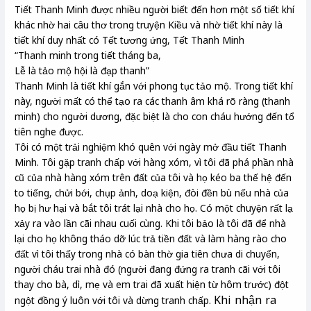
Tiết Thanh Minh được nhiều người biết đến hơn một số tiết khí
khác nhờ hai câu thơ trong truyện Kiều và nhờ tiết khí này là
tiết khí duy nhất có Tết tương ứng, Tết Thanh Minh
“Thanh minh trong tiết tháng ba,
Lễ là tảo mộ hội là đạp thanh”
Thanh Minh là tiết khí gắn với phong tục tảo mộ. Trong tiết khí
này, người mất có thể tạo ra các thanh âm khá rõ ràng (thanh
minh) cho người dương, đặc biệt là cho con cháu hướng đến tổ
tiên nghe được.
Tôi có một trải nghiệm khó quên với ngày mở đầu tiết Thanh
Minh. Tôi gặp tranh chấp với hàng xóm, vì tôi đã phá phần nhà
cũ của nhà hàng xóm trên đất của tôi và họ kéo ba thế hệ đến
to tiếng, chửi bới, chụp ảnh, doạ kiện, đòi đền bù nếu nhà của
họ bị hư hại và bắt tôi trát lại nhà cho họ. Có một chuyện rất lạ
xảy ra vào lần cãi nhau cuối cùng. Khi tôi bảo là tôi đã để nhà
lại cho họ không tháo dỡ lúc trả tiền đất và làm hàng rào cho
đất vì tôi thấy trong nhà có bàn thờ gia tiên chưa di chuyển,
người cháu trai nhà đó (người đang đứng ra tranh cãi với tôi
thay cho bà, dì, mẹ và em trai đã xuất hiện từ hôm trước) đột
Khi nhận ra
ngột đồng ý luôn với tôi và dừng tranh chấp.