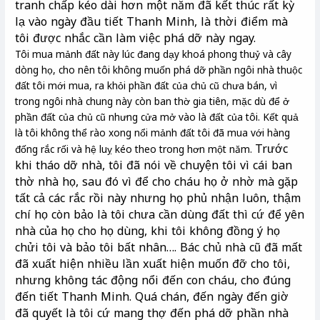
tranh chấp kéo dài hơn một năm đã kết thúc rất kỳ
lạ vào ngày đầu tiết Thanh Minh, là thời điểm mà
tôi được nhắc cần làm việc phá dỡ này ngay.
Tôi mua mảnh đất này lúc đang dạy khoá phong thuỷ và cây
dòng họ, cho nên tôi không muốn phá dỡ phần ngôi nhà thuộc
đất tôi mới mua, ra khỏi phần đất của chủ cũ chưa bán, vì
trong ngôi nhà chung này còn ban thờ gia tiên, mặc dù để ở
phần đất của chủ cũ nhưng cửa mở vào là đất của tôi. Kết quả
là tôi không thể rào xong nổi mảnh đất tôi đã mua với hàng
Trước
đống rắc rối và hệ luỵ kéo theo trong hơn một năm.
khi tháo dỡ nhà, tôi đã nói về chuyện tôi vì cái ban
thờ nhà họ, sau đó vì để cho cháu họ ở nhờ mà gặp
tất cả các rắc rồi này nhưng họ phủ nhận luôn, thậm
chí họ còn bảo là tôi chưa cần dùng đất thì cứ để yên
nhà của họ cho họ dùng, khi tôi không đồng ý họ
chửi tôi và bảo tôi bất nhân…. Bác chủ nhà cũ đã mất
đã xuất hiện nhiều lần xuất hiện muốn đỡ cho tôi,
nhưng không tác động nổi đến con cháu, cho đúng
đến tiết Thanh Minh.
Quá chán, đến ngày đến giờ
đã quyết là tôi cứ mang thợ đến phá dỡ phần nhà