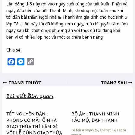
Lần động thổ này rơi vào ngày cuối cùng của tiết Xuân Phân và
ngày đầu tiên của tiết Thanh Minh, khoảng một tuần sau khi
tôi dẫn bài thiền Ngôi nhà & Thanh âm gia đình cho học sinh ở
lớp Tết. Lần này tôi đã không xem ngày, mà chỉ quyết tâm làm
ngay sau khi chốt được phương án với thợ, dù tôi đang khá
bận vì có nhiều lớp học và một ca chữa bệnh nặng.
Chia sẻ:
F
M
C
a
e
o
c
s
p
TRANG TRƯỚC
TRANG SAU
e
s
y
b
e
L
Bài viết liên quan
o
n
i
o
g
n
k
e
k
TẾT NGUYÊN ĐÁN :
BỘ ÂM : THANH MINH,
r
KHÔNG CÓ MẶT Ở NHÀ
TẢO MỘ, ĐẠP THANH
GIAO THỪA THÌ LÀM GÌ
Bộ tên & Ngôn từ
,
Khí tiết
,
Lễ Tết cổ
VỚI LỄ CÚNG GIAO THỪA
truyền