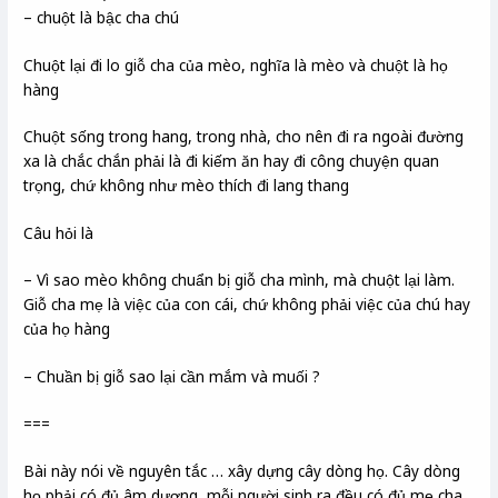
– chuột là bậc cha chú
Chuột lại đi lo giỗ cha của mèo, nghĩa là mèo và chuột là họ
hàng
Chuột sống trong hang, trong nhà, cho nên đi ra ngoài đường
xa là chắc chắn phải là đi kiếm ăn hay đi công chuyện quan
trọng, chứ không như mèo thích đi lang thang
Câu hỏi là
– Vì sao mèo không chuẩn bị giỗ cha mình, mà chuột lại làm.
Giỗ cha mẹ là việc của con cái, chứ không phải việc của chú hay
của họ hàng
– Chuần bị giỗ sao lại cần mắm và muối ?
===
Bài này nói về nguyên tắc … xây dựng cây dòng họ. Cây dòng
họ phải có đủ âm dương, mỗi người sinh ra đều có đủ mẹ cha.