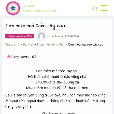
CHUYÊN
Skip
Post
MỤC:
Search
to
navigation
content
Con mèo mà trèo cây cau
Thanh âm tiếng Việt
|
By
omihuong
|
28/04/2024
Trang chủ
Bài viết
Thanh âm tiếng Việt
Con mèo mà trèo cây cau
Lượt xem: 104
Con mèo mà trèo cây cau
Hỏi thăm chú chuột đi đâu vắng nhà
Chú chuột đi chợ đường xa
Mua mắm mua muối giỗ cha chú mèo
Cau là cây chuyên đứng trước cửa, như con mèo lúc nào cũng
ở ngoài cửa, ngoài đường, chẳng như con chuột luôn ở trong
hang, trong nhà
– Chuối sau, cau trước