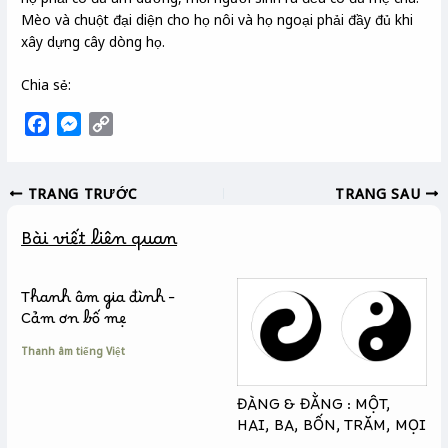
Mèo và chuột đại diện cho họ nôi và họ ngoại phải đầy đủ khi
xây dựng cây dòng họ.
Chia sẻ:
F
M
C
a
e
o
c
s
p
TRANG TRƯỚC
TRANG SAU
e
s
y
b
e
L
Bài viết liên quan
o
n
i
o
g
n
k
e
k
Thanh âm gia đình –
r
Cảm ơn bố mẹ
Thanh âm tiếng Việt
ĐÀNG & ĐẰNG : MỘT,
HAI, BA, BỐN, TRĂM, MỌI