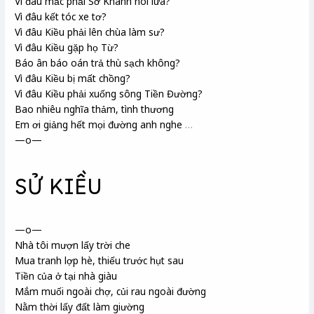
Vì đâu mắc phải Sở Khanh
nói lừa?
Vì đâu kết tóc xe tơ
?
Vì đâu Kiều phải lên chùa làm sư?
Vì đâu Kiều gặp họ Từ
?
Báo ân báo oán trả thù sạch không?
Vì đâu Kiều bị mất chồng?
Vì đâu Kiều phải xuống sông Tiền Đường
?
Bao nhiêu nghĩa thảm, tình thương
Em ơi giảng hết mọi đường anh nghe
…
—o—
SỬ KIỀU
—o—
Nhà tôi mượn lấy trời che
Mua tranh
lợp hè
, thiếu trước hụt sau
Tiền của ở tại nhà giàu
Mắm muối ngoài chợ, củi rau ngoài đường
Nằm thời lấy đất làm giường