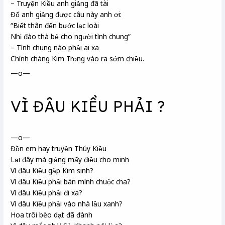
– Truyện Kiều anh giảng đã tài
Đố anh giảng được câu này anh ơi:
“Biết thân đến bước lạc loài
Nhị đào thà bẻ cho người tình chung”
– Tình chung nào phải ai xa
Chính chàng Kim Trọng vào ra sớm chiều.
—o—
VÌ ĐÂU KIỀU PHẢI ?
—o—
Đồn em hay truyện Thúy Kiều
Lại đây mà giảng mấy điều cho minh
Vì đâu Kiều
gặp Kim sinh
?
Vì đâu Kiều phải bán mình chuộc cha?
Vì đâu Kiều phải đi xa?
Vì đâu Kiều phải vào nhà lầu xanh
?
Hoa trôi bèo dạt đã đành