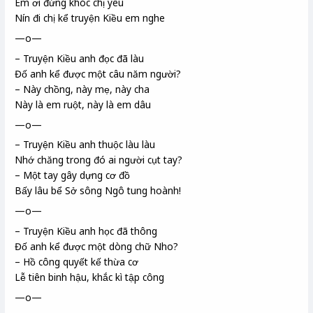
Em ơi đừng khóc chị yêu
Nín đi chị kể truyện Kiều em nghe
—o—
– Truyện Kiều anh đọc đã làu
Đố anh kể được một câu năm người?
– Này chồng, này mẹ, này cha
Này là em ruột, này là em dâu
—o—
– Truyện Kiều anh thuộc làu làu
Nhớ chăng trong đó ai người cụt tay?
– Một tay gây dựng cơ đồ
Bấy lâu bể Sở sông Ngô tung hoành!
—o—
– Truyện Kiều anh học đã thông
Đố anh kể được một dòng chữ Nho?
– Hồ công quyết kế thừa cơ
Lễ tiên binh hậu, khắc kì tập công
—o—