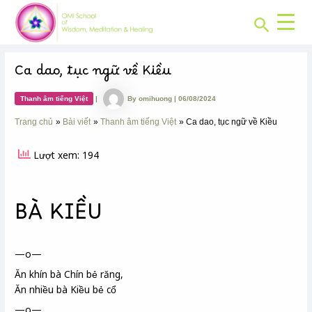
CHUYÊN
Skip
Post
MỤC:
Search
to
navigation
content
Ca dao, tục ngữ về Kiều
Thanh âm tiếng Việt
|
By
omihuong
|
06/08/2024
Trang chủ
Bài viết
Thanh âm tiếng Việt
Ca dao, tục ngữ về Kiều
Lượt xem: 194
BÀ KIỀU
—o—
Ăn khín
bà Chín bẻ răng,
Ăn nhiều bà Kiều bẻ cổ
—o—