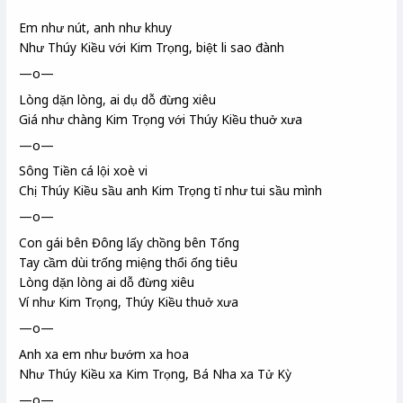
Em như nút, anh như khuy
Như Thúy Kiều
với Kim Trọng
, biệt li sao đành
—o—
Lòng dặn lòng, ai dụ dỗ đừng xiêu
Giá như chàng Kim Trọng với Thúy Kiều thuở xưa
—o—
Sông Tiền
cá lội xoè vi
Chị Thúy Kiều sầu anh Kim Trọng tỉ như
tui sầu mình
—o—
Con gái bên Đông lấy chồng bên Tống
Tay cầm dùi trống miệng thổi ống tiêu
Lòng dặn lòng ai dỗ đừng xiêu
Ví như Kim Trọng, Thúy Kiều thuở xưa
—o—
Anh xa em như bướm xa hoa
Như Thúy Kiều xa Kim Trọng, Bá Nha xa Tử Kỳ
—o—