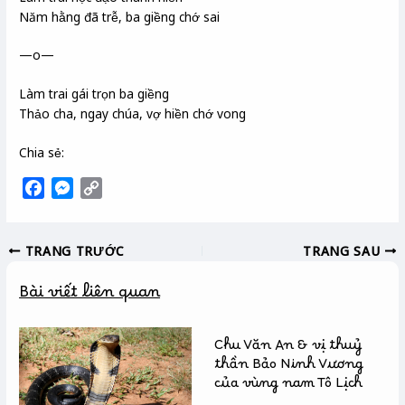
Năm hằng đã trễ, ba giềng chớ sai
—o—
Làm trai gái trọn ba giềng
Thảo cha, ngay chúa, vợ hiền chớ vong
Chia sẻ:
F
M
C
a
e
o
c
s
p
TRANG TRƯỚC
TRANG SAU
e
s
y
b
e
L
Bài viết liên quan
o
n
i
o
g
n
k
e
k
Chu Văn An & vị thuỷ
r
thần Bảo Ninh Vương
của vùng nam Tô Lịch