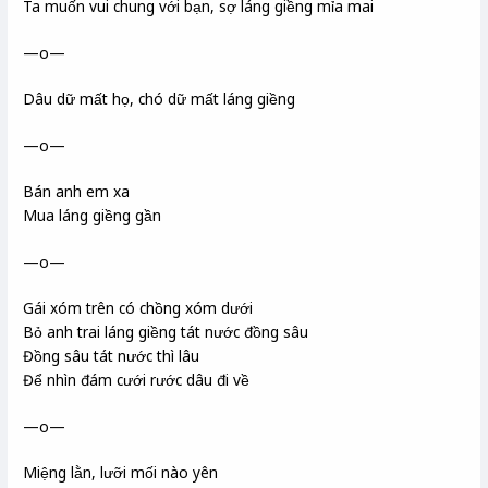
Ta muốn vui chung với bạn, sợ láng giềng mỉa mai
—o—
Dâu dữ mất họ, chó dữ mất láng giềng
—o—
Bán anh em xa
Mua láng giềng gần
—o—
Gái xóm trên có chồng xóm dưới
Bỏ anh trai láng giềng tát nước đồng sâu
Đồng sâu tát nước thì lâu
Để nhìn đám cưới rước dâu đi về
—o—
Miệng lằn, lưỡi mối nào yên