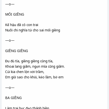
—o—
MỐI GIỀNG
Kế hậu đã có con trai
Nuôi chi nghĩa tử cho sai mối giềng
—o—
GIỀNG GIỀNG
Đu đủ tía, giềng giềng cũng tía,
Khoai lang giâm, ngọn mía cũng giâm.
Củi kia chen lộn với trầm,
Em giữ sao cho khỏi, kẻo lầm, bớ em
—o—
BA GIỀNG
Làm trai học đạo thánh hiền