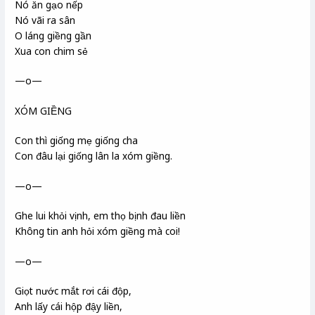
Nó ăn gạo nếp
Nó vãi ra sân
O láng giềng gần
Xua con chim sẻ
—o—
XÓM GIỀNG
Con thì giống mẹ giống cha
Con đâu lại giống lân la xóm giềng.
—o—
Ghe lui khỏi vịnh, em thọ bịnh đau liền
Không tin anh hỏi xóm giềng mà coi!
—o—
Giọt nước mắt rơi cái độp,
Anh lấy cái hộp đậy liền,