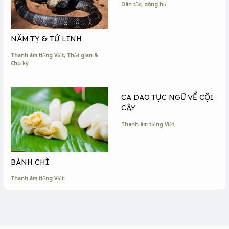
Dân tộc, dòng họ
NĂM TỴ & TỨ LINH
Thanh âm tiếng Việt
,
Thời gian &
Chu kỳ
CA DAO TỤC NGỮ VỀ CỘI
CÂY
Thanh âm tiếng Việt
BÁNH CHÌ
Thanh âm tiếng Việt