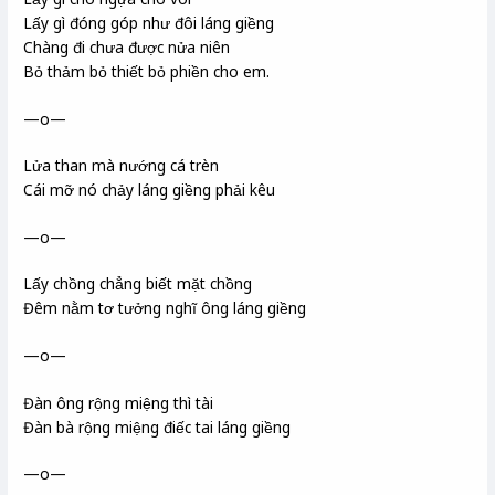
Lấy gì đóng góp như đôi láng giềng
Chàng đi chưa được nửa niên
Bỏ thảm bỏ thiết bỏ phiền cho em.
—o—
Lửa than mà nướng cá trèn
Cái mỡ nó chảy láng giềng phải kêu
—o—
Lấy chồng chẳng biết mặt chồng
Đêm nằm tơ tưởng nghĩ ông láng giềng
—o—
Đàn ông rộng miệng thì tài
Đàn bà rộng miệng điếc tai láng giềng
—o—