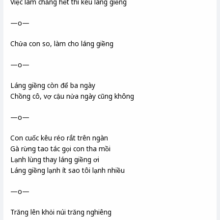
Việc làm chẳng hết thì kêu láng giềng
—o—
Chửa con so, làm cho láng giềng
—o—
Láng giềng còn để ba ngày
Chồng cô, vợ cậu nửa ngày cũng không
—o—
Con cuốc kêu réo rắt trên ngàn
Gà rừng tao tác gọi con tha mồi
Lạnh lùng thay láng giềng ơi
Láng giềng lạnh ít sao tôi lạnh nhiều
—o—
Trăng lên khỏi núi trăng nghiêng