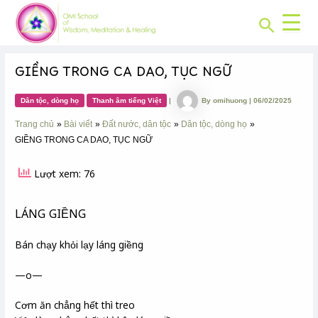
CHUYÊN
Skip
Post
MỤC:
Search
to
navigation
content
GIỀNG TRONG CA DAO, TỤC NGỮ
Dân tộc, dòng họ
Thanh âm tiếng Việt
|
By
omihuong
|
06/02/2025
Trang chủ
Bài viết
Đất nước, dân tộc
Dân tộc, dòng họ
GIỀNG TRONG CA DAO, TỤC NGỮ
Lượt xem: 76
LÁNG GIỀNG
Bán chạy khỏi lạy láng giềng
—o—
Cơm ăn chẳng hết thì treo