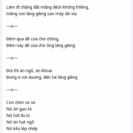
Làm đĩ chẳng đắt mắng đếch không thiêng,
mắng con láng giềng sao mày dữ vía
—o—
Đêm qua để cửa chờ chồng,
Đêm nay để cửa chờ ông láng giềng.
—o—
Đói thì ăn ngô, ăn khoai
Đừng ở với dượng, điếc tai láng giềng
—o—
Con chim se sẻ
Nó ăn gạo tẻ
Nó hót líu lo
Nó ăn hạt ngô
Nó kêu lép nhép