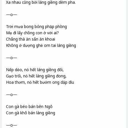
Xa nhau cũng bởi láng giềng dèm pha.
—o—
Trời mưa bong bóng phập phồng
Mẹ đi lấy chồng con ở với ai?
Chẳng thà ăn sắn ăn khoai
Không ở dượng ghẻ om tai láng giềng
—o—
Nếp dẻo, nỏ hết láng giềng đổi,
Gạo trổi, nỏ hết láng giềng đong,
Hoa thơm, nỏ hết bướm ong dập dìu
—o—
Con gà béo bán bên Ngô
Con gà khô bán láng giềng
—o—