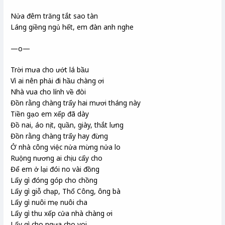
Nửa đêm trăng tắt sao tàn
Láng giềng ngủ hết, em đàn anh nghe
—o—
Trời mưa cho ướt lá bầu
Vì ai nên phải đi hầu chàng ơi
Nhà vua cho lính về đòi
Đồn rằng chàng trẩy hai mươi tháng này
Tiền gạo em xếp đã dày
Đồ nai, áo nịt, quần, giày, thắt lưng
Đồn rằng chàng trẩy hay đừng
Ở nhà công việc nửa mừng nửa lo
Ruộng nương ai chịu cấy cho
Để em ở lại đói no vài đồng
Lấy gì đóng góp cho chồng
Lấy gì giỗ chạp, Thổ Công, ông bà
Lấy gì nuôi mẹ nuôi cha
Lấy gì thu xếp cửa nhà chàng ơi
Lấy gì cho ngựa cho voi