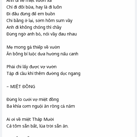
Anh đi về miệt vườn xa
Chỉ đi đôi bữa, hay là đi luôn
Đi đâu đừng để em buồn
Chi bằng ở lại, sớm hôm sum vầy
Anh đi không chóng thì chầy
Đừng ngờ anh bỏ, nói vầy đau nhau
Mẹ mong gả thiếp về vườn
Ăn bông bí luộc dưa hường nấu canh
Phải chi lấy được vợ vườn
Tập đi cầu khỉ thêm đường dọc ngang
– MIỆT ĐỒNG
Đừng lo cưới vợ miệt đồng
Ba khía cơm nguội ăn ròng cả năm
Ai ơi về miệt Tháp Mười
Cá tôm sẵn bắt, lúa trời sẵn ăn.