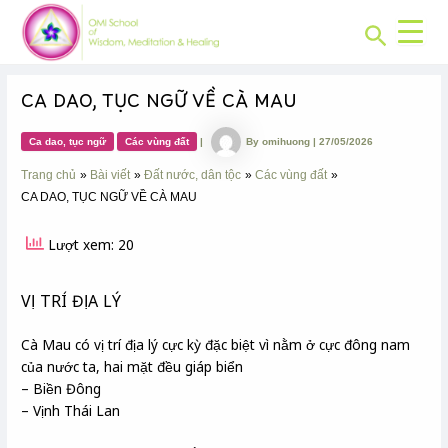
CHUYÊN
Skip
Post
MỤC:
Search
to
navigation
content
CA DAO, TỤC NGỮ VỀ CÀ MAU
Ca dao, tục ngữ
Các vùng đất
|
By
omihuong
|
27/05/2026
Trang chủ
Bài viết
Đất nước, dân tộc
Các vùng đất
CA DAO, TỤC NGỮ VỀ CÀ MAU
Lượt xem: 20
VỊ TRÍ ĐỊA LÝ
Cà Mau có vị trí địa lý cực kỳ đặc biệt vì nằm ở cực đông nam
của nước ta, hai mặt đều giáp biển
– Biền Đông
– Vịnh Thái Lan