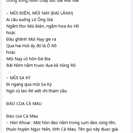
Dòng sông nước chảy dọc dài Mũi Nai
– MŨI ĐIỆN, MŨI NẠY (ĐẠI LÃNH)
Ai câu xuống Lố Ông Già
Ngâm thơ Mũi Điện, ngắm hoa Ao Hồ
hoặc
Đầu ghềnh Mũi Nạy gie ra
Qua hai mũi ấy đó là Ô Rô
hoặc
Mũi Nạy có hòn Đá Bia
Bãi Nồm nằm trước dựa kề Vũng Rô
– MŨI SA KỲ
Đi ngang qua mũi Sa Kỳ
Ngó cù lao Ré xiết chi thảm sầu
ĐẢO CỦA CÀ MAU
Đảo của Cà Mau
– Hòn Khoai : Một hòn đảo nằm trong cụm đảo cùng tên,
thuộc huyện Ngọc Hiển, tỉnh Cà Mau. Tên gọi này được giải