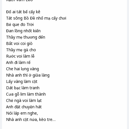
Đố ai tát bể cấy kê
Tát sông Bồ Đề nhổ mạ cấy chơi
Bẻ que đo Trời
Đan lồng nhốt kiến
Thầy mẹ thương đến
Bắt voi coi giò
Thầy mẹ gả cho
Rước voi làm lễ
Anh đi làm rể
Che hai lọng vàng
Nhà anh thì ở giữa làng
Lấy vàng làm cột
Dát bạc làm tranh
Cưa gỗ lim làm thành
Chẻ ngà voi làm lạt
Anh đặt chuyện hát
Nói láp em nghe,
Nhà anh cột nứa, kèo tre…