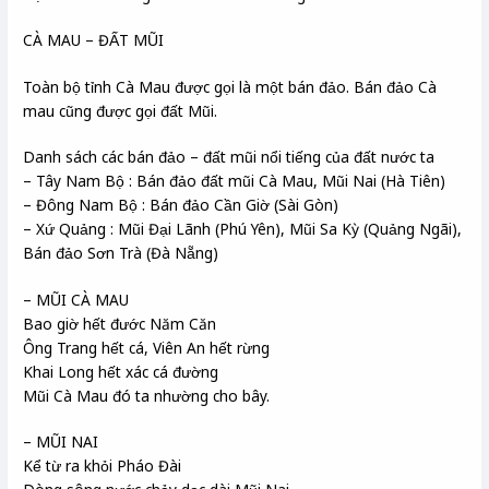
CÀ MAU – ĐẤT MŨI
Toàn bộ tỉnh Cà Mau được gọi là một bán đảo. Bán đảo Cà
mau cũng được gọi đất Mũi.
Danh sách các bán đảo – đất mũi nổi tiếng của đất nước ta
– Tây Nam Bộ : Bán đảo đất mũi Cà Mau, Mũi Nai (Hà Tiên)
– Đông Nam Bộ : Bán đảo Cần Giờ (Sài Gòn)
– Xứ Quảng : Mũi Đại Lãnh (Phú Yên), Mũi Sa Kỳ (Quảng Ngãi),
Bán đảo Sơn Trà (Đà Nẵng)
– MŨI CÀ MAU
Bao giờ hết đước Năm Căn
Ông Trang hết cá, Viên An hết rừng
Khai Long hết xác cá đường
Mũi Cà Mau đó ta nhường cho bây.
– MŨI NAI
Kể từ ra khỏi Pháo Đài