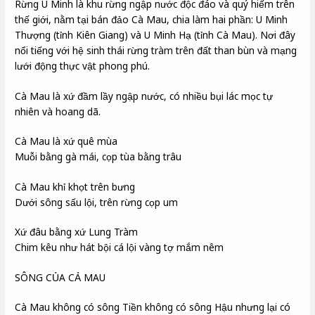
Rừng U Minh là khu rừng ngập nước độc đáo và quý hiếm trên
thế giới, nằm tại bán đảo Cà Mau, chia làm hai phần: U Minh
Thượng (tỉnh Kiên Giang) và U Minh Hạ (tỉnh Cà Mau). Nơi đây
nổi tiếng với hệ sinh thái rừng tràm trên đất than bùn và mạng
lưới động thực vật phong phú.
Cà Mau là xứ đầm lầy ngập nước, có nhiều bụi lác mọc tự
nhiên và hoang dã.
Cà Mau là xứ quê mùa
Muỗi bằng gà mái, cọp tùa bằng trâu
Cà Mau khỉ khọt trên bưng
Dưới sông sấu lội, trên rừng cọp um
Xứ đâu bằng xứ Lung Tràm
Chim kêu như hát bội cá lội vàng tợ mắm nêm
SÔNG CỦA CẢ MAU
Cà Mau không có sông Tiền không có sông Hậu nhưng lại có