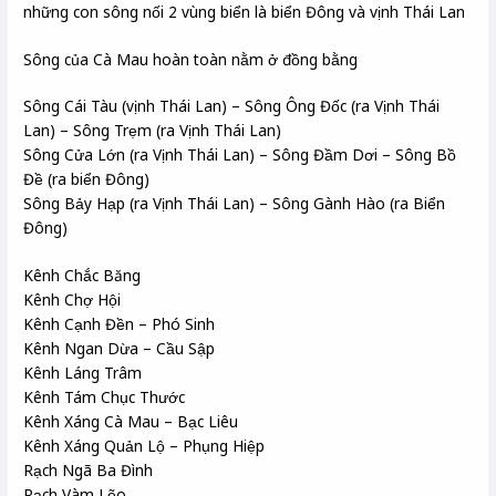
những con sông nối 2 vùng biển là biển Đông và vịnh Thái Lan
Sông của Cà Mau hoàn toàn nằm ở đồng bằng
Sông Cái Tàu (vịnh Thái Lan) – Sông Ông Đốc (ra Vịnh Thái
Lan) – Sông Trẹm (ra Vịnh Thái Lan)
Sông Cửa Lớn (ra Vịnh Thái Lan) – Sông Đầm Dơi – Sông Bồ
Đề (ra biển Đông)
Sông Bảy Hạp (ra Vịnh Thái Lan) – Sông Gành Hào (ra Biển
Đông)
Kênh Chắc Băng
Kênh Chợ Hội
Kênh Cạnh Đền – Phó Sinh
Kênh Ngan Dừa – Cầu Sập
Kênh Láng Trâm
Kênh Tám Chục Thước
Kênh Xáng Cà Mau – Bạc Liêu
Kênh Xáng Quản Lộ – Phụng Hiệp
Rạch Ngã Ba Đình
Rạch Vàm Lẽo