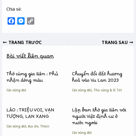
Chia sẻ:
F
M
C
a
e
o
c
s
p
TRANG TRƯỚC
TRANG SAU
e
s
y
b
e
L
Bài viết liên quan
o
n
i
o
g
n
k
e
k
Thờ cúng gia tiên : Phủ
Chuyển đổi đất hương
r
nhận dòng máu
hoả vào Vu Lan 2023
Các vùng đất
Các vùng đất
,
Thờ cúng & lễ Tết
LÀO : TRIỆU VOI, VẠN
Lập ban thờ gia tiên với
TƯỢNG, LAN XANG
người Việt định cư ở
nước ngoài
Các vùng đất
,
Địa chi
,
Thiền
Các vùng đất