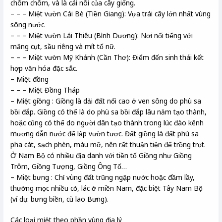
chôm chôm, và là cái nôi của cây giống.
– – – Miệt vườn Cái Bè (Tiền Giang): Vựa trái cây lớn nhất vùng
sông nước.
– – – Miệt vườn Lái Thiêu (Bình Dương): Nơi nổi tiếng với
măng cụt, sầu riêng và mít tố nữ.
– – – Miệt vườn Mỹ Khánh (Cần Thơ): Điểm đến sinh thái kết
hợp văn hóa đặc sắc.
– Miệt đồng
– – – Miệt Đồng Tháp
– Miệt giồng : Giồng là dải đất nổi cao ở ven sông do phù sa
bồi đắp. Giồng có thể là do phù sa bồi đắp lâu năm tạo thành,
hoặc cũng có thể do người dân tạo thành trong lúc đào kênh
mương dẫn nước để lập vườn tược. Đất giồng là đất phù sa
pha cát, sạch phèn, màu mỡ, nên rất thuận tiện để trồng trọt.
Ở Nam Bộ có nhiều địa danh với tiền tố Giồng như Giồng
Trôm, Giồng Tượng, Giồng Ông Tố…
– Miệt bưng : Chỉ vùng đất trũng ngập nước hoặc đầm lầy,
thường mọc nhiều cỏ, lác ở miền Nam, đặc biệt Tây Nam Bộ
(ví dụ: bưng biền, cù lao Bưng).
Các loại miệt theo phần vùng địa lý