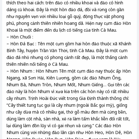
thích theo hai cách: trên đảo có nhiều khoai và đảo có hình
dáng củ khoai. Đây là một hòn đảo đá, đồi và rừng còn gần
như nguyên vẹn với nhiều loại gỗ quý, động thực vật phong
phú, phong cảnh thiên nhiên hoang dã. Hiện nay cụm đảo Hòn
Khoai là một điểm đến du lịch có tiếng của tỉnh Cà Mau.
– Hòn Chuối :
– Hòn Đá Bạc : Tên một cụm gồm hai hòn đảo thuộc xã Khánh
Bình Tây, huyện Trần Văn Thời, tỉnh Cà Mau. Đây là một cụm
đảo đá nhỏ nhưng có phong cảnh rất đẹp, là một thắng cảnh
thiên nhiên nổi tiếng ở Cà Mau.
– Hòn Nhum : Hòn Nhum Tên một cụm đảo nay thuộc ấp Hòn
Ngang, xã Sơn Hải, Kiên Lương, gồm các đảo Nhum Ông,
Nhum Bà, Nhum Tròn, Nhum Mốt, Nhum Giếng… Gọi tên các
đảo này là hòn Nhum vì xưa kia trên các hòn này có rất nhiều
cây nhum. Trịnh Hoài Đức viết trong Gia Định thành thông chí:
“Cây thiết tung tục gọi là cây nhum (ngoài Bắc gọi mỳ), giống
như cây dừa mà có nhiều gai, thớ gỗ màu đen mà cứng bền,
dùng làm cột nhà, sàn nhà, xẻ ra làm tấm khắc liễn đối rất tốt,
lại dùng làm đồn lũy vì có gai nhọn và cứng.” Các đảo Hòn
Nhum cùng với những đảo lân cận như Hòn Heo, Hòn Dê, Hòn