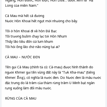
Ngang, Hòn Đước, Hòn Đụn, Hòn Dừa… được xem là “Hạ
Long của miền Nam.”
Cà Mau mà hết cá đường
Nước Hòn Khoai hết ngọt mới nhường cho bây.
Tôi ở hòn Khoai đi về hòn Đá Bạc
Tôi trương buồm chạy lạc tới Hòn Nhum
Thấy lão tiều đốn củi lum khum
Tôi hỏi ông lão chớ não nùng tại ai?
CÀ MAU – NƯỚC ĐEN
Tên gọi Cà Mau (chính tả cũ: Cà-mau) được hình thành do
người Khmer gọi tên vùng đất này là “Tưk Kha-mau” (tiếng
Khmer: តឹកខ្ម), có nghĩa là nước đen. Do Nước đen là màu nước
đặc trưng do lá tràm của thảm rừng tràm U Minh bạt ngàn
rụng xuống làm đổi màu nước.
RỪNG CỦA CÀ MAU