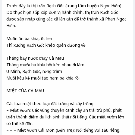
Trước đây là thị trấn Rạch Gốc (trung tâm huyện Ngọc Hiển).
Do thực hiện sắp xếp đơn vị hành chính, thị trấn Rạch Gốc
được sáp nhập cùng các xã lân cận để trở thành xã Phan Ngọc
Hiển.
Muốn ăn ba khía, ốc len
Thì xuống Rạch Gốc khéo quên đường về
Tháng bảy nước chảy Cà Mau
Tháng mười ba khía hội kéo nhau đi làm
U Minh, Rạch Gốc, rừng tràm
Muỗi kêu kệ muỗi tao ham ba khía rồi
MIỆT CỦA CÀ MAU
Các loai miệt theo loại đất trồng và cây trồng
– Miệt vườn: Các vùng chuyên canh cây ăn trái trù phú, phát
triển thành điểm du lịch sinh thái nổi tiếng. Các miệt vườn lớn
có thể kể đến:
– – – Miệt vườn Cái Mơn (Bến Tre): Nổi tiếng với sầu riêng,