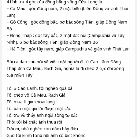
4 tỉnh trụ 4 góc của đồng bằng sông Cửu Long là
– Cà Mau : góc đông nam, 2 mặt biển (biển Đông và vịnh Thái
Lan)
– Gò Công : góc đông bắc, bờ bắc sông Tiền, giáp Đông Nam
Bộ
– Đồng Tháp : góc tây bắc, 2 mặt đất núi (Campuchia và Tây
Ninh), ở bờ bắc sông Tiền, giáp Đông Nam Bộ
– Hà Tiên : góc tây nam, giáp Campuchia và giáp vịnh Thái Lan
Bài ca dao sau nói về việc một người đi từ Cao Lãnh Đồng
Tháp đến Cà Mau, Rạch Giá, nghĩa là đi chéo 2 cực đối xứng
của miền Tây
Tôi ở Cao Lãnh, tôi nghèo quá xá
Tôi chèo vô Cà Mau, Rạch Giá
Tôi mua ít giạ khoai lang
Tôi bán một giạ lời được một cắc
Tôi trở về thấy anh ngồi sòng tứ sắc
Thời tôi kể chắc ảnh thua rồi
Trời ơi, nhà nghèo con dăm bảy đứa
Gạo tôi kiếm từng nồi anh có biết không