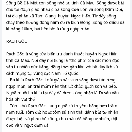
Sông Bồ Đề Một con sông nhỏ tại tỉnh Cà Mau. Sông được bắt
đầu tại đoạn giao nhau giữa sông Cửa Lớn và sông Đầm Dơi,
tại địa phận xã Tam Giang, huyện Ngọc Hiển. Từ đây sông
chảy theo hướng đông nam đổ ra biển Đông. Sông có chiều dài
khoảng 10km, hai bên bờ là rừng ngập mặn.
RẠCH GỐC
Rạch Gốc là vùng cửa biển trứ danh thuộc huyện Ngọc Hiển,
tỉnh Cà Mau. Nơi đây nổi tiếng là “thủ phủ” của các món đặc
sản tự nhiên nức tiếng, đồng thời gắn liền với bề dày lịch sử
cách mạng tại vùng cực Nam Tổ Quốc.
– Ba khía Rạch Gốc: Loài giáp xác sinh sống dưới tán rừng
ngập mặn, ăn trái mắm nên thịt rất chắc, gạch son và béo.
Nghề muối ba khía tại đây đã được công nhận là Di sản văn
hóa phi vật thể
– Tôm khô Rạch Gốc: Làng nghề có truyền thống hơn trăm
năm tuổi. Tôm đất hoặc tôm sú sinh thái đánh bắt tự nhiên
được luộc và phơi thủ công, cho màu đỏ hồng tự nhiên, thịt
dẻo và vị ngọt đậm đà.