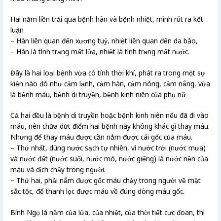
Hai năm liền trải qua bệnh hàn và bệnh nhiệt, mình rút ra kết
luận
– Hàn liên quan đến xương tuỷ, nhiệt liên quan đến da bào,
– Hàn là tình trạng mất lửa, nhiệt là tình trạng mất nước.
Đây là hai loại bệnh vừa có tính thời khí, phát ra trong một sự
kiện nào đó như cảm lạnh, cảm hàn, cảm nóng, cảm nắng, vừa
là bệnh máu, bệnh di truyền, bệnh kinh niên của phụ nữ
Cả hai đều là bệnh di truyền hoặc bệnh kinh niên nếu đã đi vào
máu, nên chữa dứt điểm hai bệnh này không khác gì thay máu.
Nhưng để thay máu được cần nắm được cái gốc của máu.
– Thứ nhất, dùng nước sạch tự nhiên, vì nước trời (nước mưa)
và nước đất (nước suối, nước mó, nước giếng) là nước nền của
máu và dịch chảy trong người.
– Thứ hai, phải nắm được gốc máu chảy trong người về mặt
sắc tộc, để thanh lọc được máu về đúng dòng máu gốc.
Bính Ngọ là năm của lửa, của nhiệt, của thời tiết cực đoan, thì