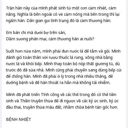
Trận hàn này của mình phát sinh từ một cơn cảm nhiệt, cảm
nắng. Nghĩa là bên ngoài có vẻ cảm nóng mà bên trong thì lại
ngấm hàn. Dân gian gọi tình trạng đó là cảm thương hàn.
Em bán chi mà dưới bợ trên sàn,
Dầm sương phán mại, cảm thương hàn ai nuôi?
Suốt hơn nửa năm, mình phải đun nước lá để tắm và gội. Mình
đánh gió toàn thân với rượu thuốc lá rừng, xông nhà bằng
nước lá và khói bếp. Mình thay toàn bộ nộp thất giường tủ, dù
trước đó đã sửa nhà. Mình cũng phải chuyển sang dùng bếp củi
để chống hàn. Mình đã phải ở lỳ trong nhà nhiều tháng, để
dưỡng bệnh và để hàn thoát ra hẳn mà không tái nhiễm.
Mình đã phát triển Tĩnh công về các thế trong đó có thế tiền
sinh và Thiền truyền thừa để đi ngược về các ký ức sinh, ký ức
đầu thai, truyền thừa máu đất, nhằm chữa bệnh tận gốc hơn.
BỆNH NHIỆT