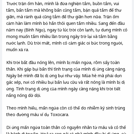
Trước trận ốm hàn, mình là đứa nghiện tắm, buồn tắm, vui
tắm, bẩn tắm mà không bẩn cũng tắm, bận quá tắm để thư
giãn, mà rảnh quá cũng tắm để thư giãn hơn nữa. Trận ốm
cảm hàn làm mình bỏ hắn thói quen tắm nhiều. Sang đến đầu
năm nay (Bính Ngọ), ngay từ lúc trời còn lạnh, tự dưng mình có
mong muốn tắm nhiều lần trong ngày trở lại và tắm bằng
nước lạnh. Dù trời mát, mình có cảm giác oi bức trong người,
muốn xả ra.
Khi trời bắt đầu nóng lên, mình bị mẩn ngứa, rôm sẩy toàn
thân. Khi gặp bụi bẩn thì tình trạng của mình dị ứng càng nặng.
Ngày bé mình đã bị dị ứng bụi như vậy. Mùa hè mà phải dọn
gác xép, nơi có nhiều bụi bẩn lưu cữu và rất nóng là mình bị dị
ứng. Tình trạng dị ứng của mình ngày càng nặng khi trời tiết
nắng nóng dữ dội.
Theo mình hiểu, mẩn ngứa còn có thể do nhiễm ký sinh trùng
theo đường máu ví dụ Toxocara.
Di ứng mẩn ngứa toàn thân có nguyên nhân từ máu và có thể
là bệnh di truyền. Hoá ra con gái cả nhà mình đều bị dị ứng, cứ