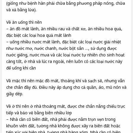
(giống như bệnh hàn phải chữa bằng phương pháp nóng, chữa
và xả bằng lửa).
Về ăn uống thì nên
– ăn đồ mát lành, ăn nhiều rau và chất xơ, ăn nhiều hoa quả,
đặc biệt các loại hoa quả mát lành
– uống nhiều nước mát lành, đặc biệt các loại nước giải nhiệt
như nước mơ, nước chanh, nước bột sắn …, sử dụng được
nước giếng, nước mưa và các loại nước tự nhiên cho sinh hoạt
càng tốt, ở nhà và lúc ra ngoài, nên luôn có các loại nước này
để uống khi cần
Về mặc thì nên mặc đồ mát, thoáng khí và sạch sẽ, nhưng vẫn
che chắn đầy đủ. Điều này áp dụng cho cả quần, áo, mũ nón và
giầy dép.
Về ở thì nên ở nhà thoáng mát, được che chắn nắng chiếu trực
tiếp và bảo vệ bằng biên nhiều lớp
– Nhà cần có biên đất, nhà phải được nằm trọn vẹn trong
khuôn viên đất, tường nhà không được xây ra biên đất hoặc
tiếp xúc với biên nhà, tường nhà hàng xóm. Nhà cần có biên