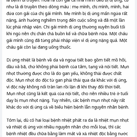
như là di truyền theo dòng máu : mẹ mình, chị mình, mình, hai
đứa con gái của chị gái mình. Mẹ mình bị dị ứng mẩn ngứa rất
nặng, ảnh hưởng nghiêm trọng đến cuộc sống và đã một lần
lúc phải nhập viện. Chi gái mình dị ứng thường xuyên buổi tối
khi ngủ nên chị chán chả buồn kể và chữa bệnh nữa. Một cháu
gái mình cũng đã từng phải nhập viện vì dị ứng nặng quá. Một
cháu gái còn lại đang uống thuốc.
Dị ứng nhiệt là bệnh về da và ngoại tiết bao gồm tiết mồ hôi,
dầu và bã, chứ không phải bệnh của tâm, tạng và nội tiết. Mụn
nhọt thường được cho là do gan yếu, không thải được chất
độc. Mụn nhọt do độc từ gan phải thải qua da khác với dị ứng,
vì độc này không nổi tràn lan rồi lặn đi khi thay đổi thời tiết.
Mụn nhọt cũng là kết quả của nội tiết, cho nên nhiều trẻ ở tuổi
dạy bị mụn nhọt nặng. Tuy nhiên, các bệnh mụn nhọt này rất
khác do với dị ứng cả về biểu hiện bệnh lẫn nguyên nhân bệnh.
Tóm lại, dù có hai loại bệnh nhiệt phát ra da là nhiệt mụn nhọt
và nhiệt dị ứng với nhiều nguyên nhân cho mỗi loại, thì các
bệnh nhiệt đều chữa bằng làm mát và xả nhiệt độc bằng nước