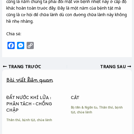
cũng là năm chúng ta phải đối mặt với bệnh nhiệt này ở cấp độ
khác hoàn toàn trước đây. Đây là một năm của bệnh tật mà
cũng là cơ hội để chữa lành dù con đường chữa lành này không
hề nhẹ nhàng.
Chia sẻ:
F
M
C
a
e
o
c
s
p
TRANG TRƯỚC
TRANG SAU
e
s
y
b
e
L
Bài viết liên quan
o
n
i
o
g
n
k
e
k
ĐẤT NƯỚC KHÍ LỬA :
CÁT
r
PHÂN TÁCH – CHỒNG
Bộ tên & Ngôn từ
,
Thân thể, bệnh
CHẬP
tật, chữa lành
Thân thể, bệnh tật, chữa lành