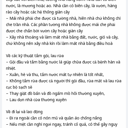
nước, là mương hoặc ao. Nhà cần có biên cây, là vườn, hàng
rào cây hoặc các hệ thống giàn cây
– Mái nhà phải che được cả tường nhà, hiên nhà chứ không chỉ
che trần nhà. Các phần tường nhà không được mái che phải
được che chắn bởi vườn cây hoặc giàn cây
– Xây nhà thoáng và làm mát nhà bằng đất, nước, gió và cây,
chứ không nên xây nhà kín rồi làm mát nhà bằng điều hoà
Về các kỹ thuật tắm gội, lau rửa
– Gội đầu và tắm bằng nước lá giúp chữa được cả bệnh hàn và
nhiệt.
– Xuân, hè và thu, tắm nước mát tự nhiên là tốt nhất,
– Không tắm rửa được cả người thì gội đầu, rửa măt và lau rửa
cục bộ sạch sẽ
– Thay giặt đồ bẩn và đồ ngấm mồ hôi thường xuyên,
– Lau dọn nhà cửa thường xuyên
Về đi lại và lao động
– Đi ra ngoài cần có nón mũ và quần áo chống nắng
– Nếu mệt cần nghỉ ngơi ngay, tránh cố quá, có thể gây nguy