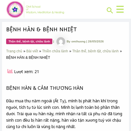
CHUYÊN
Skip
Post
MỤC:
Search
to
navigation
content
BỆNH HÀN & BỆNH NHIỆT
Thân thể, bệnh tật, chữa lành
|
By
omihuong
|
26/05/2026
Trang chủ
Bài viết
Thiền chữa lành
Thân thể, bệnh tật, chữa lành
BỆNH HÀN & BỆNH NHIỆT
Lượt xem: 21
BỆNH HÀN & CẢM THƯƠNG HÀN
Đầu mua thu năm ngoái (Ất Tỵ), mình bị phát hàn khí trong
người, tích tụ từ lúc sinh con. Mình bị lạnh toàn bộ phần thân
dưới. Trải qua vụ hàn này, mình nhận ra tất cả phụ nữ đã từng
sinh con đều bị hàn rất nặng, hàn vào tận xương tuỷ với chậu
cùng tứ chi luôn là vùng bị nặng nhất.