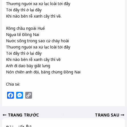
Thương người xa xứ lạc loài tới đây
Tới đây thì ở lại đây
Khi nào bén rễ xanh cây thì về.
Rồng chầu ngoài Huế
Ngựa tế Đồng Nai
Nước sông trong sao cứ chảy hoài
Thương người xa xứ lạc loài tới đây
Tới đây thì ở lại đây
Khi nào bén rễ xanh cây thì về
Anh đi dao bảy giắt lưng
Nón chiên anh đội, băng chừng Đồng Nai
Chia sẻ:
F
M
C
a
e
o
c
s
p
TRANG TRƯỚC
TRANG SAU
e
s
y
b
e
L