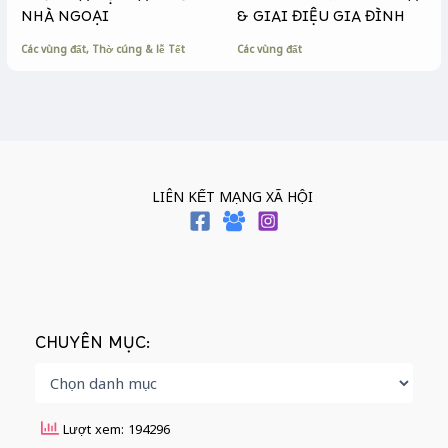
THỜ NHÀ NỘI HAY THỜ
PHONG THUỶ NGÔI NHÀ
NHÀ NGOẠI
& GIAI ĐIỆU GIA ĐÌNH
Các vùng đất
,
Thờ cúng & lễ Tết
Các vùng đất
LIÊN KẾT MẠNG XÃ HỘI
CHUYÊN MỤC:
Lượt xem: 194296