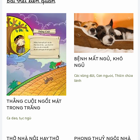
Bài viết liên quan
o
n
i
o
g
n
k
e
k
r
BỆNH MẤT NGỦ, KHÓ
NGỦ
Các vùng đất
,
Con người
,
Thiền chữa
lành
THẰNG CUỘI NGỒI MÁT
TRONG TRĂNG
Ca dao, tục ngữ