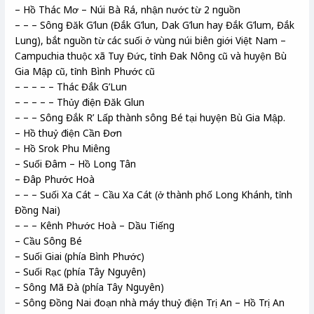
– Hồ Thác Mơ – Núi Bà Rá, nhận nước từ 2 nguồn
– – – Sông Đăk G’lun (Đắk G’lun, Dak G’lun hay Đắk G’lum, Đắk
Lung), bắt nguồn từ các suối ở vùng núi biên giới Việt Nam –
Campuchia thuộc xã Tuy Đức, tỉnh Đak Nông cũ và huyện Bù
Gia Mập cũ, tỉnh Bình Phước cũ
– – – – – Thác Đắk G’Lun
– – – – – Thủy điện Đăk Glun
– – – Sông Đắk R’ Lấp thành sông Bé tại huyện Bù Gia Mập.
– Hồ thuỷ điện Cần Đơn
– Hồ Srok Phu Miêng
– Suối Đâm – Hồ Long Tân
– Đâp Phước Hoà
– – – Suối Xa Cát – Cầu Xa Cát (ở thành phố Long Khánh, tỉnh
Đồng Nai)
– – – Kênh Phước Hoà – Dầu Tiếng
– Cầu Sông Bé
– Suối Giai (phía Bình Phước)
– Suối Rạc (phía Tây Nguyên)
– Sông Mã Đà (phía Tây Nguyên)
– Sông Đồng Nai đoạn nhà máy thuỷ điện Trị An – Hồ Trị An