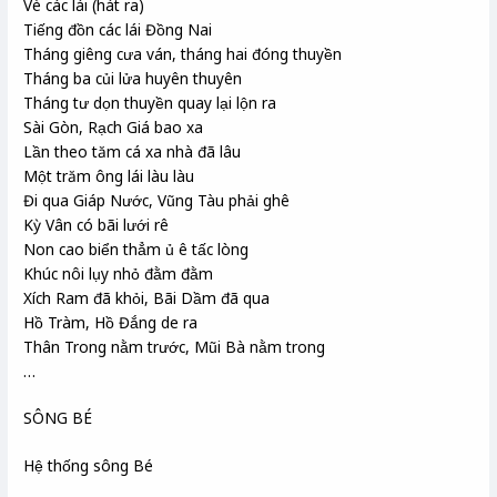
Vè các lái (hát ra)
Tiếng đồn các lái Đồng Nai
Tháng giêng cưa ván, tháng hai đóng thuyền
Tháng ba củi lửa huyên thuyên
Tháng tư dọn thuyền quay lại lộn ra
Sài Gòn, Rạch Giá bao xa
Lần theo tăm cá xa nhà đã lâu
Một trăm ông lái làu làu
Đi qua Giáp Nước, Vũng Tàu phải ghê
Kỳ Vân có bãi lưới rê
Non cao biển thẳm ủ ê tấc lòng
Khúc nôi lụy nhỏ đằm đằm
Xích Ram đã khỏi, Bãi Dầm đã qua
Hồ Tràm, Hồ Đắng de ra
Thân Trong nằm trước, Mũi Bà nằm trong
…
SÔNG BÉ
Hệ thống sông Bé