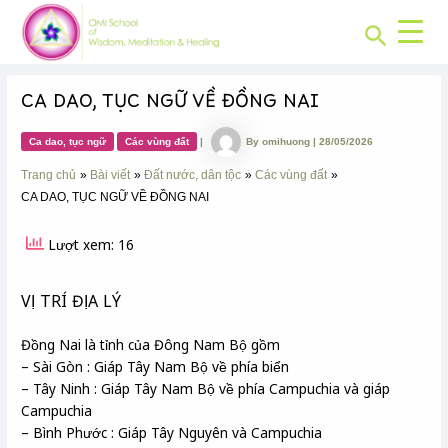
CHUYÊN
Skip
Post
MỤC:
Search
to
navigation
content
CA DAO, TỤC NGỮ VỀ ĐỒNG NAI
Ca dao, tục ngữ
Các vùng đất
|
By
omihuong
|
28/05/2026
Trang chủ
Bài viết
Đất nước, dân tộc
Các vùng đất
CA DAO, TỤC NGỮ VỀ ĐỒNG NAI
Lượt xem: 16
VỊ TRÍ ĐỊA LÝ
Đồng Nai là tỉnh của Đông Nam Bộ gồm
– Sài Gòn : Giáp Tây Nam Bộ về phía biển
– Tây Ninh : Giáp Tây Nam Bộ về phía Campuchia và giáp
Campuchia
– Bình Phước : Giáp Tây Nguyên và Campuchia