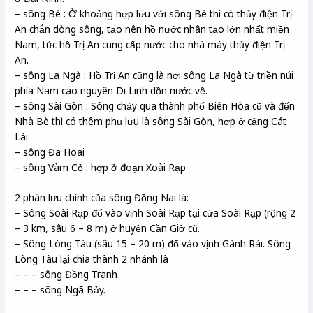
– sông Bé : Ở khoảng hợp lưu với sông Bé thì có thủy điện Trị
An chắn dòng sông, tạo nên hồ nước nhân tạo lớn nhất miền
Nam, tức hồ Trị An cung cấp nước cho nhà máy thủy điện Trị
An.
– sông La Ngà : Hồ Trị An cũng là nơi sông La Ngà từ triền núi
phía Nam cao nguyên Di Linh dồn nước về.
– sông Sài Gòn : Sông chảy qua thành phố Biên Hòa cũ và đến
Nhà Bè thì có thêm phụ lưu là sông Sài Gòn, hợp ở cảng Cát
Lái
– sông Đa Hoai
– sông Vàm Cỏ : hợp ở đoạn Xoài Rạp
2 phân lưu chính của sông Đồng Nai là:
– Sông Soài Rạp đổ vào vịnh Soài Rạp tại cửa Soài Rạp (rộng 2
– 3 km, sâu 6 – 8 m) ở huyện Cần Giờ cũ.
– Sông Lòng Tàu (sâu 15 – 20 m) đổ vào vịnh Gành Rái. Sông
Lòng Tàu lại chia thành 2 nhánh là
– – – sông Đồng Tranh
– – – sông Ngã Bảy.