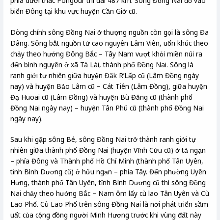
phía dưới thác Pongour thì dài 487 km. Sông Đồng Nai đổ vào
biển Đông tại khu vực huyện Cần Giờ cũ.
Dòng chính sông Đồng Nai ở thượng nguồn còn gọi là sông Đa
Dâng. Sông bắt nguồn từ cao nguyên Lâm Viên, uốn khúc theo
chảy theo hướng Đông Bắc – Tây Nam vượt khỏi miền núi ra
đến bình nguyên ở xã Tà Lài, thành phố Đồng Nai. Sông là
ranh giới tự nhiên giữa huyện Đăk R’Lấp cũ (Lâm Đồng ngày
nay) và huyện Bảo Lâm cũ – Cát Tiên (Lâm Đồng), giữa huyện
Đạ Huoai cũ (Lâm Đồng) và huyện Bù Đăng cũ (thành phố
Đồng Nai ngày nay) – huyện Tân Phú cũ (thành phố Đồng Nai
ngày nay).
Sau khi gặp sông Bé, sông Đồng Nai trở thành ranh giới tự
nhiên giữa thành phố Đồng Nai (huyện Vĩnh Cửu cũ) ở tả ngạn
– phía Đông và Thành phố Hồ Chí Minh (thành phố Tân Uyên,
tỉnh Bình Dương cũ) ở hữu ngạn – phía Tây. Đến phường Uyên
Hưng, thành phố Tân Uyên, tỉnh Bình Dương cũ thì sông Đồng
Nai chảy theo hướng Bắc – Nam ôm lấy cù lao Tân Uyên và Cù
Lao Phố. Cù Lao Phố trên sông Đồng Nai là nơi phát triển sầm
uất của cộng đồng người Minh Hương trước khi vùng đất này