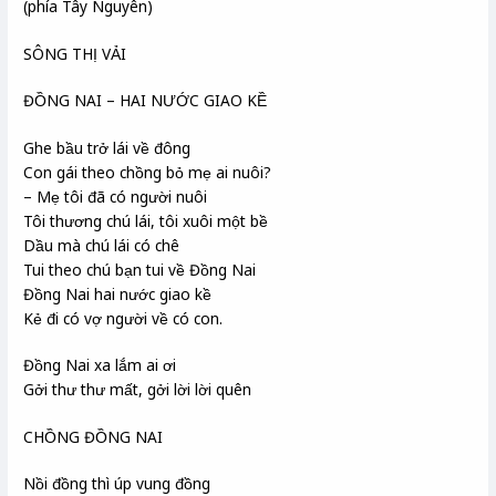
(phía Tây Nguyên)
SÔNG THỊ VẢI
ĐỒNG NAI – HAI NƯỚC GIAO KỀ
Ghe bầu trở lái về đông
Con gái theo chồng bỏ mẹ ai nuôi?
– Mẹ tôi đã có người nuôi
Tôi thương chú lái, tôi xuôi một bề
Dầu mà chú lái có chê
Tui theo chú bạn tui về Đồng Nai
Đồng Nai hai nước giao kề
Kẻ đi có vợ người về có con.
Đồng Nai xa lắm ai ơi
Gởi thư thư mất, gởi lời lời quên
CHỒNG ĐỒNG NAI
Nồi đồng thì úp vung đồng