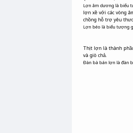
Lợn âm dương là biểu 
lợn xề với các vòng 
chồng hỗ trợ yêu thư
Lợn béo là biểu tượng g
Thịt lợn là thành phầ
và giò chả.
Đàn bà bán lợn là đàn b