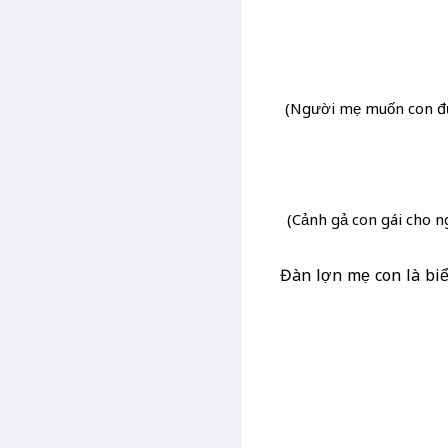
(Người mẹ muốn con đượ
(Cảnh gả con gái cho n
Đàn lợn mẹ con là biể