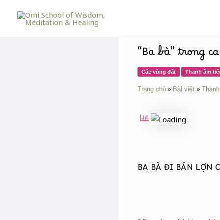
Skip
Post
to
navigation
content
“Ba bà” trong c
Các vùng đất
Thanh âm tiế
Trang chủ
Bài viết
Thanh
BA BÀ ĐI BÁN LỢN C