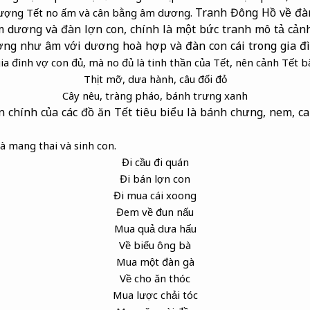
Tranh Đông Hồ về đà
tượng Tết no ấm và cân bằng âm dương.
âm dương và đàn lợn con, chính là một bức tranh mô tả cả
ơng như âm với dương hoà hợp và đàn con cái trong gia đì
ia đình vợ con đủ, mà no đủ là tinh thần của Tết, nên cảnh Tết 
Thịt mỡ, dưa hành, câu đối đỏ
Cây nêu, tràng pháo, bánh trưng xanh
n chính của các đồ ăn Tết tiêu biểu là bánh chưng, nem, c
à mang thai và sinh con.
Đi cầu đi quán
Đi bán lợn con
Đi mua cái xoong
Đem về đun nấu
Mua quả dưa hấu
Về biếu ông bà
Mua một đàn gà
Về cho ăn thóc
Mua lược chải tóc