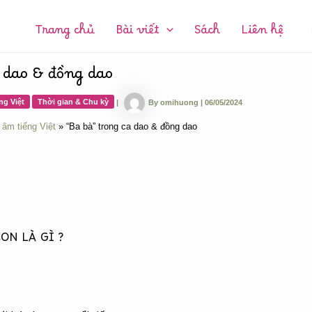
CHUYÊN
MỤC:
Trang chủ
Bài viết
Sách
Liên hệ
a dao & đồng dao
ng Việt
Thời gian & Chu kỳ
|
By
omihuong
|
06/05/2024
 âm tiếng Việt
“Ba bà” trong ca dao & đồng dao
ON LÀ GÌ ?