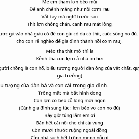
Mẹ em tham lợn béo mùi
Để anh chểnh mảng như nồi cơm rau
Vắt tay mà
nghĩ trước sau
Thịt lợn chóng chán, canh rau mát lòng.
c gả vào nhà giàu có để con gái có da có thịt, cuộc sống no đủ
cho con rể nghèo để gia đình thành nồi cơm rau).
Mèo tha thịt mỡ thì la
Kễnh tha con lợn cả nhà im hơi
gười chồng là con hổ, biểu tượng người đàn ông của vật chất, quy
gia trưởng)
u tượng của đàn bà và con cái trong gia đình.
Trông mặt mà bắt hình dong
Con lợn có béo cỗ lòng mới ngon
(Cảnh gia đình sung túc : lợn béo vợ con no đủ)
Bây giờ túng lắm em ơi
Bán hết cái nồi cho chí cái vung
Còn mười thước ruộng ngoài đồng
Cửa nhà sạch hết trông mong nỗi gì