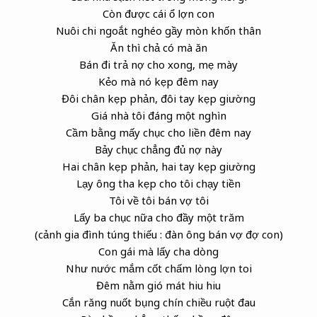
Còn được cái ổ lợn con
Nuôi chi ngoắt nghéo gầy mòn khốn thân
Ăn thì chả có mà ăn
Bán đi trả nợ cho xong, mẹ mày
Kẻo mà nó kẹp đêm nay
Đôi chân kẹp phản, đôi tay kẹp giường
Giá nhà tôi đáng một nghìn
Cầm bằng mấy chục cho liền đêm nay
Bảy chục chẳng đủ nợ này
Hai chân kẹp phản, hai tay kẹp giường
Lạy ông tha kẹp cho tôi chạy tiền
Tôi về tôi bán vợ tôi
Lấy ba chục nữa cho đầy một trăm
(cảnh gia đình túng thiếu : đàn ông bán vợ đợ con)
Con gái mà lấy cha dòng
Như nước mắm cốt chấm lòng lợn toi
Đêm nằm gió mát hiu hiu
Cắn răng nuốt bụng chín chiều ruột đau