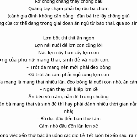
Rờ chồng chẳng thấy chồng đâu
Quàng tay chạm phải bộ râu ba chòm
(cảnh gia đình không cân bằng : đàn bà trẻ lấy chồng già)
g của cơ thể đang trong giai đoạn ăn ngủ từ bào thai, qua sơ sin
Lợn bột thì thịt ăn ngon
Lợn nái nuôi đẻ lợn con cũng lời
Nác lợn nậy hơn cấy lợn con
ợng của phụ nữ mang thai, sinh đẻ và nuôi con.
– Trót đa mang nên mới phải đèo bòng
Đã trót ăn cám phải ngủ cùng lợn con
đa mang là mang thai nhiều lần, đèo bòng là nuôi con nhỏ, ăn cá
– Ngán thay cái kiếp lợn xề
Ăn bèo với cám, nằm lê trong chuồng
đàn bà mang thai và sinh đẻ thì hay phải dành nhiều thời gian n
nhà)
– Bồ dục đâu đến bàn thứ tám
Cám nhỏ đâu đến lần lợn xề
rong việc xếp thứ bậc ăn uống các dịp Lễ Tết luôn bị xếp sau, ra 