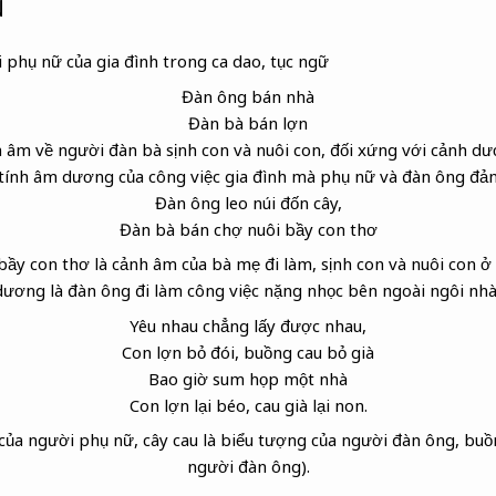
N
phụ nữ của gia đình trong ca dao, tục ngữ
Đàn ông bán nhà
Đàn bà bán lợn
h âm về người đàn bà sịnh con và nuôi con, đối xứng với cảnh dư
 tính âm dương của công việc gia đình mà phụ nữ và đàn ông đả
Đàn ông leo núi đốn cây,
Đàn bà bán chợ nuôi bầy con thơ
ầy con thơ là cảnh âm của bà mẹ đi làm, sịnh con và nuôi con ở
dương là đàn ông đi làm công việc nặng nhọc bên ngoài ngôi nhà
Yêu nhau chẳng lấy được nhau,
Con lợn bỏ đói, buồng cau
bỏ già
Bao giờ sum họp một nhà
Con lợn lại béo, cau già lại non.
 của người phụ nữ, cây cau là biểu tượng của người đàn ông, buồ
người đàn ông).