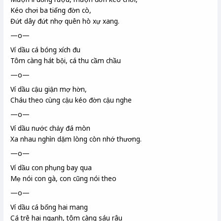
Kéo chơi ba tiếng đờn cò
,
Đứt dây đứt nhợ quên hò xự xang
.
—o—
Ví dầu cá bóng xích đu
Tôm càng
hát bội
, cá thu
cầm chầu
—o—
Ví dầu cậu giận mợ hờn,
Cháu theo cùng cậu kéo đờn cậu nghe
—o—
Ví dầu nước chảy đá mòn
Xa nhau nghìn dặm lòng còn nhớ thương.
—o—
Ví dầu con phụng
bay qua
Mẹ nói con gà, con cũng nói theo
—o—
Ví dầu cá bống
hai mang
Cá trê
hai ngạnh, tôm càng
sáu râu