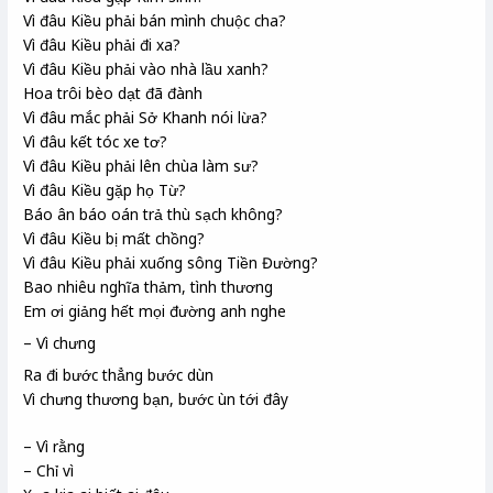
Vì đâu Kiều phải bán mình chuộc cha?
Vì đâu Kiều phải đi xa?
Vì đâu Kiều phải vào nhà lầu xanh
?
Hoa trôi bèo dạt đã đành
Vì đâu mắc phải Sở Khanh
nói lừa?
Vì đâu kết tóc xe tơ
?
Vì đâu Kiều phải lên chùa làm sư?
Vì đâu Kiều gặp họ Từ
?
Báo ân báo oán trả thù sạch không?
Vì đâu Kiều bị mất chồng?
Vì đâu Kiều phải xuống sông Tiền Đường?
Bao nhiêu nghĩa thảm, tình thương
Em ơi giảng hết mọi đường anh nghe
– Vì chưng
Ra đi bước thẳng bước dùn
Vì chưng
thương bạn, bước ùn tới đây
– Vì rằng
– Chỉ vì