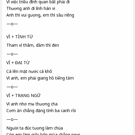
Vì việc triều đình quan bắt phải đi
Thương anh đi lính hàn vi
Anh thì vui gượng, em thì sầu riêng
—o—
VÌ + TÍNH TỪ
Tham vì thâm, dầm thì đen
—o—
VÌ + ĐẠI TỪ
Cá lên mặt nước cá khô
Vì anh, em phải giang hồ tiếng tăm
—o—
VÌ + TRẠNG NGỮ
Vì anh nhớ mẹ thương cha
Cơm ăn chẳng đặng tính ba canh
rồi
—o—
Người ta đúc tượng làm chùa
Còn em làm giấy bốn mùa chẳng ngơi