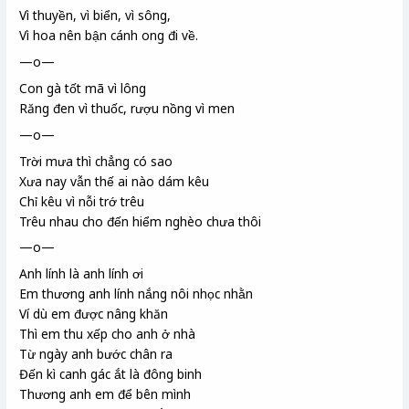
Vì thuyền, vì biển, vì sông,
Vì hoa nên bận cánh ong đi về.
—o—
Con gà tốt mã vì lông
Răng đen
vì thuốc, rượu nồng vì men
—o—
Trời mưa thì chẳng có sao
Xưa nay vẫn thế ai nào dám kêu
Chỉ kêu vì nỗi trớ trêu
Trêu nhau cho đến hiểm nghèo chưa thôi
—o—
Anh lính là anh lính ơi
Em thương anh lính nắng nôi nhọc nhằn
Ví dù em được nâng khăn
Thì em thu xếp cho anh ở nhà
Từ ngày anh bước chân ra
Đến kì canh gác ắt là đông binh
Thương anh em để bên mình