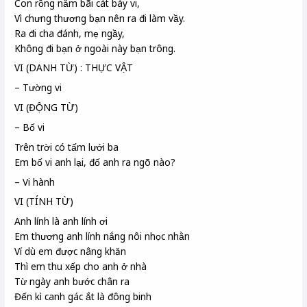
Con rồng nằm bãi cát bày vi
,
Vì chưng thương bạn nên ra đi làm vầy.
Ra đi cha đánh, mẹ ngầy
,
Không đi bạn ở ngoài này bạn trông.
VI (DANH TỪ) : THỰC VẬT
– Tường vi
VI (ĐỘNG TỪ)
– Bố vi
Trên trời có tấm lưới ba
Em bố vi
anh lại, đố anh ra ngõ nào?
– Vi hành
VI (TÍNH TỪ)
Anh lính là anh lính ơi
Em thương anh lính nắng nôi nhọc nhằn
Ví dù em được nâng khăn
Thì em thu xếp cho anh ở nhà
Từ ngày anh bước chân ra
Đến kì canh gác ắt là đông binh