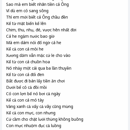
Sao mà em biết nhãn tiền cá Ông
Ví dù em có sang sông
Thì em mới biết cá Ông chầu đền
Kể từ mặt biển kể lên
Chim
, thu, nhụ
, đé
, vược
hên nhất đời
Cá he
ngậm nước bao giờ
Mà em dám nói đổ ngờ cá he
Kể cả con cá mòi he
Xương dăm vẫn mặc cứ le cho vào
Kể từ con cá chuồn hoa
Nó nhảy một cái qua ba lần thuyền
Kể từ con cá đối đen
Bắt được đi bán lấy tiền ăn chơi
Dưới bể có cả đồi mồi
Có con lợn bể
nó bơi cả ngày
Kể cả con cá mó tày
Vàng xanh cả vẩy cả vây cũng mừng
Kể cả con mực, con nhưng
Cứ cầm cho chặt lưới thừng không buông
Con mực nhuộm đục cả luồng