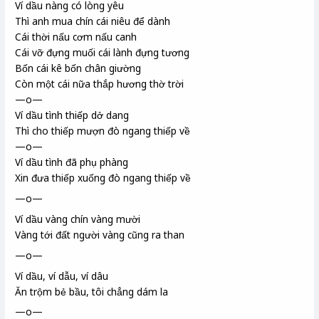
Ví dầu nàng có lòng yêu
Thì anh mua chín cái niêu
để dành
Cái thời
nấu cơm nấu canh
Cái vỡ đựng muối cái lành đựng tương
Bốn cái kê bốn chân giường
Còn một cái nữa thắp hương thờ trời
—o—
Ví dầu tình thiếp dở dang
Thì cho thiếp mượn đò ngang thiếp về
—o—
Ví dầu tình đã phụ phàng
Xin đưa thiếp xuống đò ngang thiếp về
—o—
Ví dầu vàng chín vàng mười
Vàng tới đất người vàng cũng ra than
—o—
Ví dầu, ví dẫu, ví dâu
Ăn trộm bẻ bầu, tôi chẳng dám la
—o—