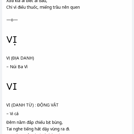
Xưa kia ai biết ai đâu,
Chỉ vì điếu thuốc, miếng trầu
nên quen
—o—
VỊ
VỊ (ĐỊA DANH)
– Núi Ba Vì
VI
VI (DANH TỪ) : ĐỘNG VẬT
– Vi cá
Đêm nằm đắp chiếu bịt bùng,
Tai nghe tiếng hát dậy vùng ra đi.