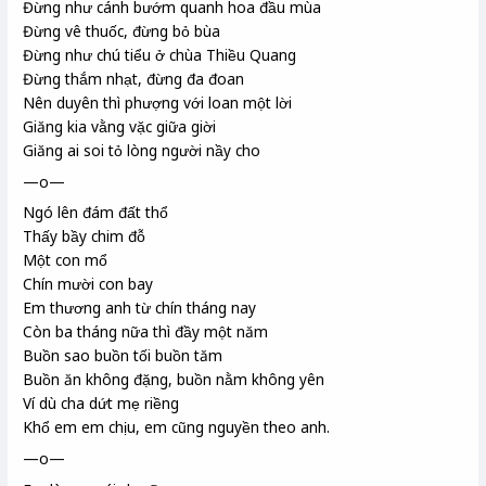
Đừng như cánh bướm quanh hoa đầu mùa
Đừng vê thuốc
, đừng bỏ bùa
Đừng như chú tiểu
ở chùa Thiều Quang
Đừng thắm nhạt, đừng đa đoan
Nên duyên thì phượng với loan
một lời
Giăng
kia vằng vặc giữa giời
Giăng ai soi tỏ lòng người nầy cho
—o—
Ngó lên đám đất thổ
Thấy bầy chim đỗ
Một con mổ
Chín mười con bay
Em thương anh từ chín tháng nay
Còn ba tháng nữa thì đầy một năm
Buồn sao buồn tối buồn tăm
Buồn ăn không đặng
, buồn nằm không yên
Ví dù cha dứt mẹ riềng
Khổ em em chịu, em cũng nguyền theo anh.
—o—