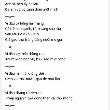
Anh về bên ấy đã lâu
Để em vò võ canh
thâu một mình
—o—
Ví dầu cá bống hai mang,
Cá trê hai ngạnh, tôm càng sáu râu
Sáu râu lột vỏ bỏ đuôi
Giã gạo cho trắng đặng
nuôi mẹ già
—o—
Ví dầu vợ thấp chồng cao
Khum lưng bóp vú, khỏi sào mất công
—o—
Vì đâu nên nỗi chồng chê
Cơm vo một nước, gạo dê
một lần
—o—
Ví dầu chàng có đơn sai
Thiếp nguyền cửa đóng then cài chờ mong
—o—