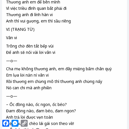
Thương anh em để bên mình
Vì việc triều đình quan bắt phải đi
Thương anh đi lính hàn vi
Anh thì vui gượng, em thì sầu riêng
VI (TRẠNG TỪ)
Vân vi
Trông chờ đèn tắt bếp vùi
Để anh sẽ nói vài lời vân vi
—o—
Cha mẹ không thương anh, em đây miệng bẩm chân quỳ
Em lựa lời năn nỉ vân vi
Rồi thương em chừng mô
thì thương anh chừng nấy
Nỏ can chi
mà anh phiền
—o—
– Ốc đồng nào, ốc ngon, ốc béo?
Đam
đồng nào, đam béo, đam ngon?
Anh trả lời được vẹn toàn
Facebook
Messenger
Copy
Tiện thuyền chèo lái gái son theo về!
Link