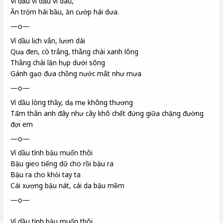
Ví dầu ví dẫu ví dâu,
Ăn trộm hái bầu, ăn cướp hái dưa.
—o—
Ví dầu lịch
vắn
, lươn
dài
Quạ đen, cò trắng, thằng chài
xanh lông
Thằng chài lặn hụp dưới sông
Gánh gạo đưa chồng nước mắt như mưa
—o—
Ví dầu
lòng thầy
, dạ mẹ không thương
Tấm thân anh đây như cây khô chết đứng giữa chặng đường
đợi em
—o—
Ví dầu tình bậu
muốn thôi
Bậu gieo tiếng dữ cho rồi bậu ra
Bậu ra cho khỏi tay ta
Cái xương bậu nát, cái da bậu mềm
—o—
Ví dầu tình bậu muốn thôi