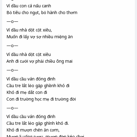
Ví dầu con cá nấu canh
Bỏ tiêu cho ngọt, bỏ hành cho thơm
—o—
Ví dầu nhà dột cột xiêu,
Muốn đi lấy vợ sợ nhiều miệng ăn
—o—
Ví dầu nhà dột cột xiêu
Anh đi cưới vợ phải chiều ông mai
—o—
Ví dầu cầu ván
đóng đinh
Cầu tre
lắt lẻo gập ghềnh khó đi
Khó đi mẹ dắt con đi
Con đi trường học mẹ đi trường đời
—o—
Ví dầu cầu ván đóng đinh
Cầu tre lắt lẻo gập ghình khó đi.
Khó đi mượn chén ăn cơm,
Mượn li uống rượu, mượn đờn
kéo chơi,