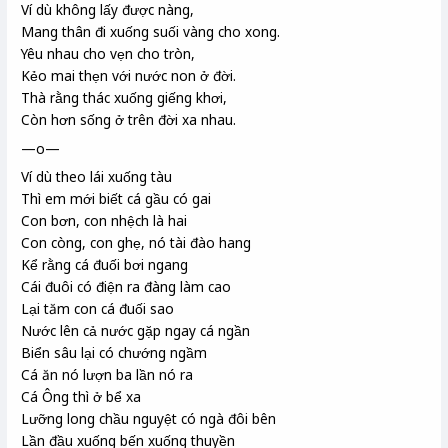
Ví dù không lấy được nàng,
Mang thân đi xuống suối vàng
cho xong.
Yêu nhau cho vẹn cho tròn,
Kẻo mai thẹn với nước non ở đời.
Thà rằng thác
xuống giếng khơi,
Còn hơn sống ở trên đời xa nhau.
—o—
Ví dù theo lái
xuống tàu
Thì em mới biết cá gầu
có gai
Con bơn
, con nhệch
là hai
Con còng
, con ghẹ
, nó tài đào hang
Kể rằng cá đuối
bơi ngang
Cái đuôi có điện ra đàng làm cao
Lại tăm con cá đuối sao
Nước lên cả nước gặp ngay cá ngần
Biển sâu lại có chướng ngầm
Cá ăn nó lượn ba lần nó ra
Cá Ông
thì ở bể xa
Lưỡng long chầu nguyệt
có ngà đôi bên
Lần đầu xuống bến xuống thuyền