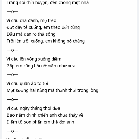
Trăng soi chín huyện, đèn chong một nhà
—o—
Ví dầu cha đánh, mẹ treo
Đứt dây té xuống, em theo đến cùng
Dẫu mà đan rọ
thả sông
Trôi lên trôi xuống, em không bỏ chàng
—o—
Ví dầu lên võng xuống diềm
Gặp em cũng hỏi nở niềm như xưa
—o—
Ví dầu quần áo tả tơi
Một sương hai nắng mà thảnh thơi trong lòng
—o—
Ví dầu ngày tháng thoi
đưa
Bao năm chinh chiến anh chưa thấy về
Điểm tô son phấn em thề đợi anh
—o—