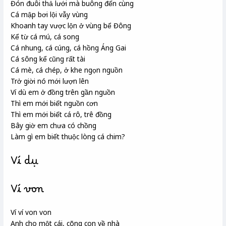
Đón đuôi thả lưới mà buông đến cùng
Cá mập bơi lội vẫy vùng
Khoanh tay vược lộn ở vùng bể Đông
Kể từ cá mú, cá song
Cá nhung
, cá cúng
, cá hồng
Áng Gai
Cá sông kể cũng rất tài
Cá mè
, cá chép
, ở khe ngọn nguồn
Trở giời nó mới lượn lên
Ví dù em ở đồng trên gần nguồn
Thì em mới biết nguồn cơn
Thì em mới biết cá rô
, trê đồng
Bây giờ em chưa có chồng
Làm gì em biết thuộc lòng cá chim?
Ví dụ
Ví von
Ví ví von von
Anh cho một cái, cõng con về nhà