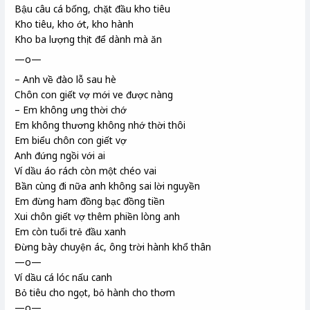
Bậu câu cá bống
, chặt đầu kho tiêu
Kho tiêu, kho ớt, kho hành
Kho ba lượng thịt để dành mà ăn
—o—
– Anh về đào lỗ sau hè
Chôn con giết vợ mới ve
được nàng
– Em không ưng thời
chớ
Em không thương không nhớ thời thôi
Em biểu
chôn con giết vợ
Anh đứng ngồi với ai
Ví dầu áo rách còn một chéo vai
Bần cùng đi nữa anh không sai lời nguyền
Em đừng ham đồng bạc đồng tiền
Xui chôn giết vợ thêm phiền lòng anh
Em còn tuổi trẻ đầu xanh
Đừng bày chuyện ác, ông trời hành khổ thân
—o—
Ví dầu cá lóc
nấu canh
Bỏ tiêu cho ngọt, bỏ hành cho thơm
—o—