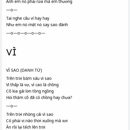
Anh em nỏ phải rứa mà
em thương
—o—
Tai nghe câu ví hay hay
Như em nỏ
mệt nỏ say sao đành
—o—o—o—o—o—
VÌ
VÌ SAO (DANH TỪ)
Trên trời băm sáu vì sao
Vì thấp là vợ, vì cao là chồng
Cô kia gái lớn tồng ngồng
Hỏi thăm cô đã có chồng hay chưa?
—o—
Trên trời những cái vì sao
Có phải vị nào thời xuống mà xơi
Ăn rồi lại tếch lên trời