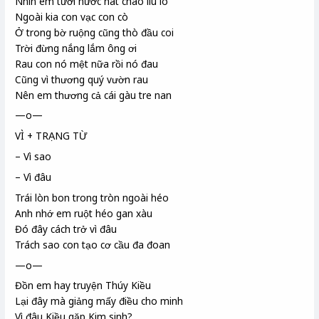
Nhìn em tưới nước hát chào líu lo
Ngoài kia con vạc
con cò
Ở trong bờ ruộng cũng thò đầu coi
Trời đừng nắng lắm ông ơi
Rau con nó mệt nữa rồi nó đau
Cũng vì thương quý vườn rau
Nên em thương cả cái gàu
tre nan
—o—
VÌ + TRẠNG TỪ
– Vì sao
– Vì đâu
Trái lòn bon
trong tròn ngoài héo
Anh nhớ em ruột héo gan xàu
Đó đây cách trở vì đâu
Trách sao con tạo
cơ cầu đa đoan
—o—
Đồn em hay truyện Thúy Kiều
Lại đây mà giảng mấy điều cho minh
Vì đâu Kiều gặp Kim sinh
?