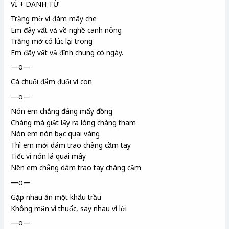
VÌ + DANH TỪ
Trăng mờ vì đám mây che
Em đây vất vả về nghề canh nông
Trăng mờ có lúc lại trong
Em đây vất vả đỉnh chung
có ngày.
—o—
Cá chuối
đắm đuối vì con
—o—
Nón em chẳng đáng mấy đồng
Chàng mà giật lấy ra lòng chàng tham
Nón em nón bạc quai vàng
Thì em mới dám trao chàng cầm tay
Tiếc vì nón lá quai mây
Nên em chẳng dám trao tay chàng cầm
—o—
Gặp nhau ăn một khẩu trầu
Không mặn vì thuốc
, say nhau vì lời
—o—