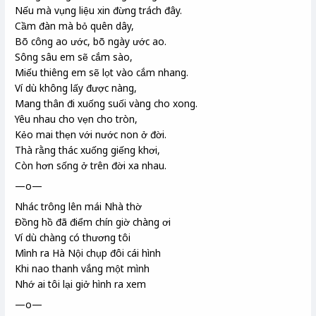
Nếu mà vụng liệu xin đừng trách đây.
Cầm đàn mà bỏ quên dây,
Bõ công ao ước, bõ ngày ước ao.
Sông sâu em sẽ cắm sào
,
Miếu
thiêng em sẽ lọt vào cắm nhang.
Ví dù không lấy được nàng,
Mang thân đi xuống suối vàng
cho xong.
Yêu nhau cho vẹn cho tròn,
Kẻo mai thẹn với nước non ở đời.
Thà rằng thác
xuống giếng khơi,
Còn hơn sống ở trên đời xa nhau.
—o—
Nhác trông lên mái Nhà thờ
Đồng hồ đã điểm chín giờ chàng ơi
Ví dù chàng có thương tôi
Mình ra Hà Nội chụp đôi cái hình
Khi nao thanh vắng một mình
Nhớ ai tôi lại giở hình ra xem
—o—