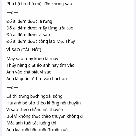
Phù hộ tín chủ
một đời không sao
—o—
Đố ai đếm được lá rừng
Đố ai đếm được mấy từng
trời cao
Đố ai đếm được vì sao
Đố ai đếm được công lao Mẹ, Thầy
VÌ SAO (CÂU HỎI)
May sao may khéo là may
Thấy nàng giặt áo anh nay tìm vào
Anh vào chả biết vì sao
Anh là quân tử
tìm vào hái hoa
—o—
Cá thì trắng bạch ngoài sông
Hai anh bé tẻo chèo không nổi thuyền
Vì sao chèo chẳng nổi thuyền
Bởi vì không thực chèo thuyền không đi
Một anh tuổi tác luống thì
Anh kia ruồi bậu
ruồi đi mặc ruồi!