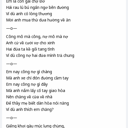
Em là con gái chợ Đơ
Hái rau lú bú
ngẩn ngơ bên đường
Ví dù anh có lòng thương
Mời anh mua thử dưa hường
về ăn
—o—
Công mô
mà công, nợ mô mà nợ
Anh cứ về cưới vợ cho xinh
Hai đứa ta kề gối tang tình
Ví dù công nợ hai đứa mình trả chung
—o—
Em nay công nợ gì chàng
Mà anh xe chỉ
đón đường cầm tay
Em nay công nợ gì đây
Mà anh nắm lấy cổ tay giao hòa
Nên chăng về cửa về nhà
Để thầy mẹ
biết dàn hòa nói năng
Ví dù anh thích em chăng?
—o—
Giếng khơi
gàu
múc lưng chừng,