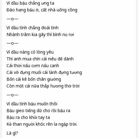
Ví dầu bậu
chẳng ưng ta
Đào hang bậu ở, cất nhà uổng công
—o—
Ví dầu tình chẳng đoái tình
Nhành trâm kia gãy thì bình nọ rơi
—o—
Ví dầu nàng có lòng yêu
Thì anh mua chín cái niêu
để dành
Cái thời
nấu cơm nấu canh
Cái vỡ đựng muối cái lành đựng tương
Bốn cái kê bốn chân giường
Còn một cái nữa thắp hương thờ trời
—o—
Ví dầu tình bậu muốn thôi
Bậu gieo tiếng dữ cho rồi bậu ra
Bậu ra cho khỏi tay ta
Kẻ than người khóc rên la ngập trời.
Là gì?