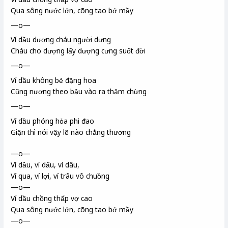
Qua sông nước lớn, cõng tao bớ mầy
—o—
Ví dầu
dượng cháu người dưng
Cháu cho dượng lấy dượng cưng suốt đời
—o—
Ví dầu không bẻ đặng
hoa
Cũng nương theo bậu vào ra thăm chừng
—o—
Ví dầu phóng hỏa phi đao
Giận thì nói vậy lẽ nào chẳng thương
—o—
Ví dầu, ví dẩu, ví dâu,
Ví qua, ví lợi
, ví
trâu vô chuồng
—o—
Ví dầu chồng thấp vợ cao
Qua sông nước lớn, cõng tao bớ mầy
—o—