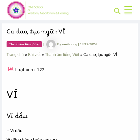
CHUYÊN
Skip
Post
MỤC:
Search
to
navigation
content
Ca dao, tục ngữ : VÍ
Thanh âm tiếng Việt
|
By
omihuong
|
14/12/2024
Trang chủ
Bài viết
Thanh âm tiếng Việt
Ca dao, tục ngữ : VÍ
Lượt xem: 122
VÍ
Ví dầu
– Ví dầu
Ví dầu chồng thấp vợ cao