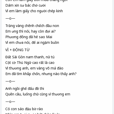
Dám xin sư bác chớ cười
Vì em làm giấy cho người chép kinh
—o—
Trăng vàng chênh chếch đầu non
Em ưng thì nói, hay còn đợi ai?
Phương đông đã hé
sao Mai
Vì em
chưa nói, để ai ngậm buồn
VÌ + ĐỘNG TỪ
Đất Sài Gòn nam thanh, nữ tú
Cột cờ Thủ Ngữ
cao rất là cao
Vì thương anh, em vàng võ má đào
Em đã tìm khắp chốn, nhưng nào thấy anh?
—o—
Anh ngồi ghế đẩu đề thi
Quên câu, luống
chữ cũng vì thương em
—o—
Có con sáo
đậu bờ rào