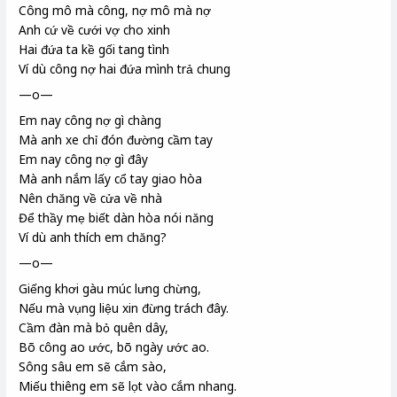
Công mô
mà công, nợ mô mà nợ
Anh cứ về cưới vợ cho xinh
Hai đứa ta kề gối tang tình
Ví dù công nợ hai đứa mình trả chung
—o—
Em nay công nợ gì chàng
Mà anh xe chỉ
đón đường cầm tay
Em nay công nợ gì đây
Mà anh nắm lấy cổ tay giao hòa
Nên chăng về cửa về nhà
Để thầy mẹ
biết dàn hòa nói năng
Ví dù anh thích em chăng?
—o—
Giếng khơi
gàu
múc lưng chừng,
Nếu mà vụng liệu xin đừng trách đây.
Cầm đàn mà bỏ quên dây,
Bõ công ao ước, bõ ngày ước ao.
Sông sâu em sẽ cắm sào
,
Miếu
thiêng em sẽ lọt vào cắm nhang.