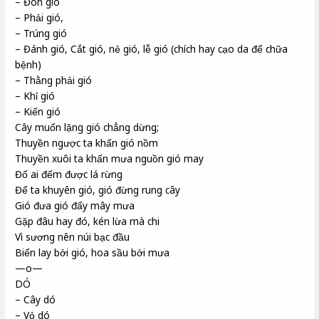
– Đón gió
– Phải gió,
– Trúng gió
– Đánh gió, Cắt gió, nẻ gió, lễ gió (chích hay cạo da để chữa
bệnh)
– Thằng phải gió
– Khỉ gió
– Kiến gió
Cây muốn lặng gió chẳng dừng;
Thuyền ngược ta khấn gió nồm
Thuyền xuôi ta khấn mưa nguồn gió may
Đố ai đếm được lá rừng
Để ta khuyên gió, gió đừng rung cây
Gió đưa gió đẩy mây mưa
Gặp đâu hay đó, kén lừa mà chi
Vì sương nên núi bạc đầu
Biển lay bởi gió, hoa sầu bởi mưa
—o—
DÓ
– Cây dó
– Vỏ dó