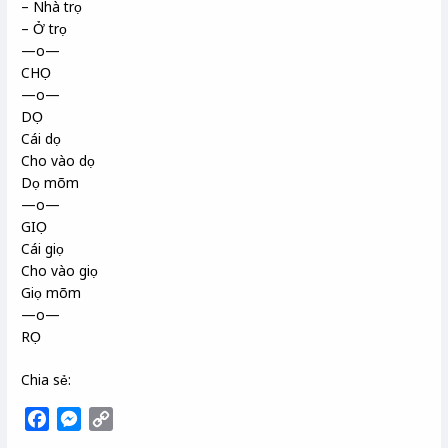
– Nhà trọ
– Ở trọ
—o—
CHỌ
—o—
DỌ
Cái dọ
Cho vào dọ
Dọ mõm
—o—
GIỌ
Cái giọ
Cho vào giọ
Giọ mõm
—o—
RỌ
Chia sẻ:
F
M
C
a
e
o