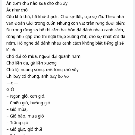
Ăn cơm chủ nào sủa cho chủ ấy
Ác như chó
Cẩu khử thổ, hổ khử thạch : Chó sợ đất, cọp sợ đá. Theo nhà
văn Đoàn Giỏi trong cuốn Những con vật trên rừng dưới biển:
Đi trong rừng sợ hổ thì cầm hai hòn đá đánh nhau canh cách,
cũng như gặp chó thì ngồi thụp xuống đất, chó sợ nhặt đất đá
ném. Hổ nghe đá đánh nhau canh cách không biết tiếng gì sẽ
lủi đi.
Chó dại có mùa, người dại quanh năm
Chó liền da, gà liền xương
Chó lội ngang sông, ướt lông chó vẫy
Chị bảy có chồng, anh bảy bơ vơ
—o—
GIÓ
– Ngọn gió, cơn gió,
– Chiều gió, hướng gió
– Gió mùa,
– Gió bão, mưa gió
– Trăng gió
– Gió giật, gió thổi