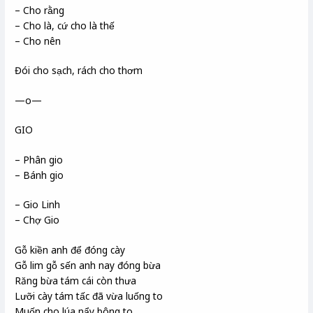
– Cho rằng
– Cho là, cứ cho là thế
– Cho nên
Đói cho sạch, rách cho thơm
—o—
GIO
– Phân gio
– Bánh gio
– Gio Linh
– Chợ Gio
Gỗ kiền anh để đóng cày
Gỗ lim gỗ sến anh nay đóng bừa
Răng bừa tám cái còn thưa
Lưỡi cày tám tấc đã vừa luống to
Muốn cho lúa nẩy bông to