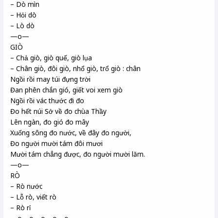
– Dò mìn
– Hỏi dò
– Lò dò
—o—
GIÒ
– Chả giò, giò quế, giò lụa
– Chân giò, đôi giò, nhổ giò, trổ giò : chân
Ngồi rồi may túi đựng trời
Đan phên chắn gió, giết voi xem giò
Ngồi rồi vác thước đi đo
Đo hết núi Sở về đo chùa Thầy
Lên ngàn, đo gió đo mây
Xuống sông đo nước, về đây đo người,
Đo người mười tám đôi mươi
Mười tám chẳng được, đo người mười lăm.
—o—
RÒ
– Rò nước
– Lỗ rò, viết rò
– Rò rỉ