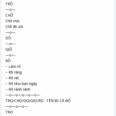
TRÕ
—o—
CHÕ
Chõ mũi
Chỗ đồ xôi
—o—
DÕ
—o—
GIÕ
—o—
RÕ
– Làm rõ
– Rõ ràng
– Rõ rệt
– Rõ như ban ngày
– Rõ rành rành
—o—o—o—o—o—
TRỌ/CHỌ/DỌ/GIỌ/RỌ : TÊN ĐI CẢ BỘ
—o—o—o—
TRỌ