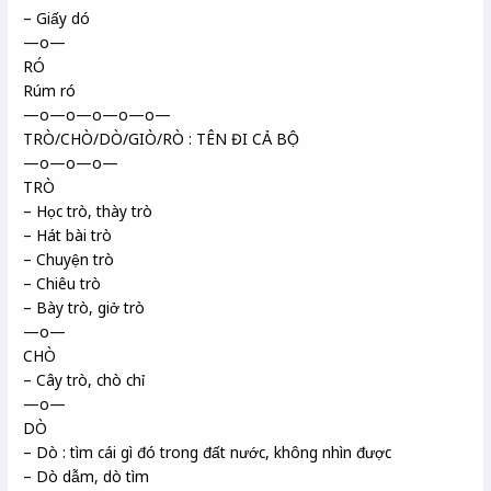
– Giấy dó
—o—
RÓ
Rúm ró
—o—o—o—o—o—
TRÒ/CHÒ/DÒ/GIÒ/RÒ : TÊN ĐI CẢ BỘ
—o—o—o—
TRÒ
– Học trò, thày trò
– Hát bài trò
– Chuyện trò
– Chiêu trò
– Bày trò, giở trò
—o—
CHÒ
– Cây trò, chò chỉ
—o—
DÒ
– Dò : tìm cái gì đó trong đất nước, không nhìn được
– Dò dẫm, dò tìm