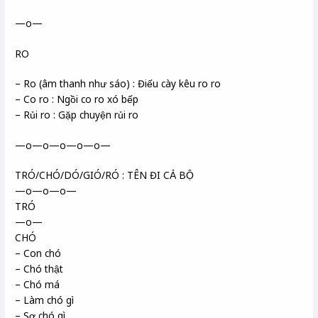
—o—
RO
– Ro (âm thanh như sáo) : Điếu cày kêu ro ro
– Co ro : Ngồi co ro xó bếp
– Rủi ro : Gặp chuyện rủi ro
—o—o—o—o—o—
TRÓ/CHÓ/DÓ/GIÓ/RÓ : TÊN ĐI CẢ BỘ
—o—o—o—
TRÓ
—o—
CHÓ
– Con chó
– Chó thật
– Chó má
– Làm chó gì
– Sợ chó gì