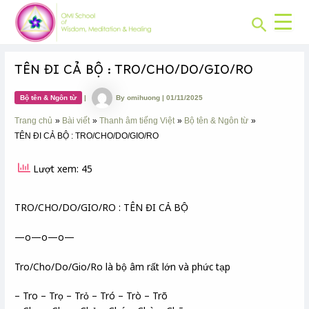
CHUYÊN
Skip
Post
MỤC:
Search
to
navigation
content
TÊN ĐI CẢ BỘ : TRO/CHO/DO/GIO/RO
Bộ tên & Ngôn từ
|
By
omihuong
|
01/11/2025
Trang chủ
Bài viết
Thanh âm tiếng Việt
Bộ tên & Ngôn từ
TÊN ĐI CẢ BỘ : TRO/CHO/DO/GIO/RO
Lượt xem: 45
TRO/CHO/DO/GIO/RO : TÊN ĐI CẢ BỘ
—o—o—o—
Tro/Cho/Do/Gio/Ro là bộ âm rất lớn và phức tạp
– Tro – Trọ – Trỏ – Tró – Trò – Trõ