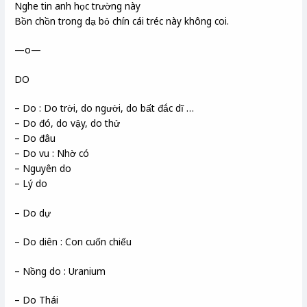
Nghe tin anh học trường này
Bồn chồn trong dạ bỏ chín cái tréc này không coi.
—o—
DO
– Do : Do trời, do người, do bất đắc dĩ …
– Do đó, do vậy, do thử
– Do đâu
– Do vu : Nhờ có
– Nguyên do
– Lý do
– Do dự
– Do diên : Con cuốn chiếu
– Nồng do : Uranium
– Do Thái