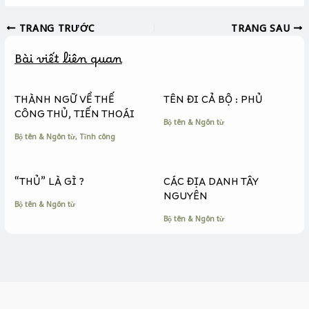
c
s
p
TRANG TRƯỚC
TRANG SAU
e
s
y
b
e
L
Bài viết liên quan
o
n
i
o
g
n
k
e
k
THÀNH NGỮ VỀ THẾ
TÊN ĐI CẢ BỘ : PHỦ
r
CÔNG THỦ, TIẾN THOÁI
Bộ tên & Ngôn từ
Bộ tên & Ngôn từ
,
Tĩnh công
“THỦ” LÀ GÌ ?
CÁC ĐỊA DANH TÂY
NGUYÊN
Bộ tên & Ngôn từ
Bộ tên & Ngôn từ