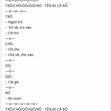
—o—o—o—o—o—
TRỎ/CHỎ/DỎ/GIỎ/RỎ : TÊN ĐI CẢ BỘ
—o—o—o—
TRỎ
– Ngón trỏ
– Trỏ về, trỏ vào
– Chỉ trỏ
—o—
CHỎ
– Chỉ chỏ
– Chỏ về, chỏ vào
—o—
DỎ
—o—
GIỎ
– Cái giỏ
—o—
RỎ
– Rỏ nước
—o—o—o—o—o—
TRÕ/CHÕ/DÕ/GIÕ/RÕ : TÊN ĐI CẢ BỘ