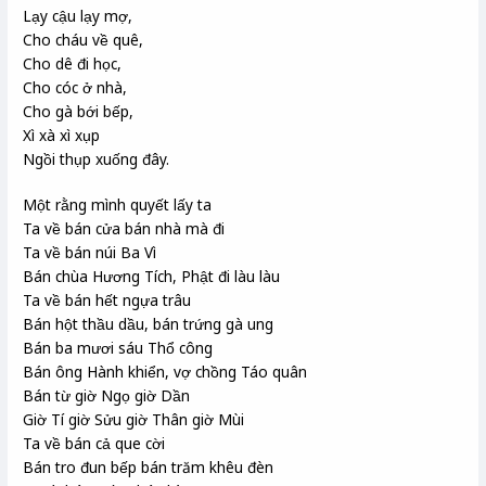
Lạy cậu lạy mợ,
Cho cháu về quê,
Cho dê đi học,
Cho cóc ở nhà,
Cho gà bới bếp,
Xì xà xì xụp
Ngồi thụp xuống đây.
Một rằng mình quyết lấy ta
Ta về bán cửa bán nhà mà đi
Ta về bán núi Ba Vì
Bán chùa Hương Tích, Phật đi làu làu
Ta về bán hết ngựa trâu
Bán hột thầu dầu, bán trứng gà ung
Bán ba mươi sáu Thổ công
Bán ông Hành khiển, vợ chồng Táo quân
Bán từ giờ Ngọ giờ Dần
Giờ Tí giờ Sửu giờ Thân giờ Mùi
Ta về bán cả que cời
Bán tro đun bếp bán trăm khêu đèn