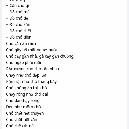
– Cần chó gì
– Đồ chó má
– Đồ chó đẻ
– Đồ chó săn
– Đồ chó chết
– Đồ chó điên
Chó cắn áo rách
Chó gầy hổ mặt người nuôi;
Chó cậy gần nhà, gà cậy gần chuồng;
Chó ngáp phải ruồi
Rắc xương cho chó cắn nhau
Chạy như chó đạp lửa
Rậm rật như chó tháng bảy
Chó không ăn thịt chó
Chạy rông như chó dái
Chó dái chạy rông
Đen như mõm chó
Chó chết hết chuyện
Chó chết hết cắn
Chó chê cứt nát