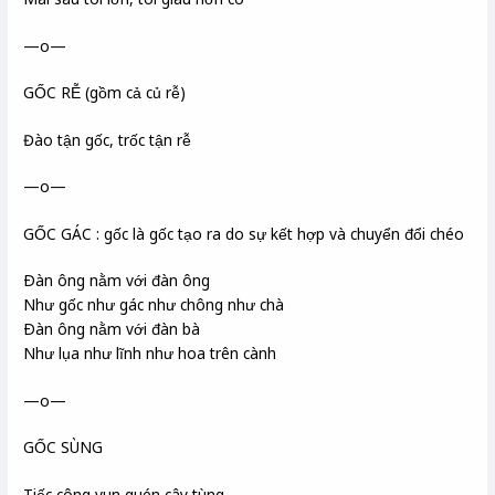
—o—
GỐC RỄ (gồm cả củ rễ)
Đào tận gốc, trốc tận rễ
—o—
GỐC GÁC : gốc là gốc tạo ra do sự kết hợp và chuyển đổi chéo
Ðàn ông nằm với đàn ông
Như gốc như gác như chông như chà
Ðàn ông nằm với đàn bà
Như lụa như lĩnh như hoa trên cành
—o—
GỐC SÙNG
Tiếc công vun quén cây tùng