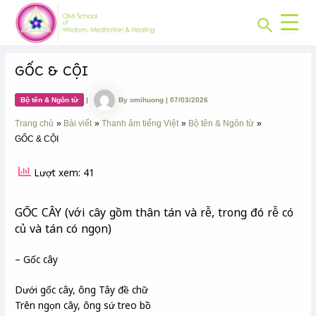
CHUYÊN
Skip
Post
MỤC:
Search
to
navigation
content
GỐC & CỘI
Bộ tên & Ngôn từ
|
By
omihuong
|
07/03/2026
Trang chủ
Bài viết
Thanh âm tiếng Việt
Bộ tên & Ngôn từ
GỐC & CỘI
Lượt xem: 41
GỐC CÂY (với cây gồm thân tán và rễ, trong đó rễ có
củ và tán có ngọn)
– Gốc cây
Dưới gốc cây, ông Tây đề chữ
Trên ngọn cây, ông sứ treo bồ