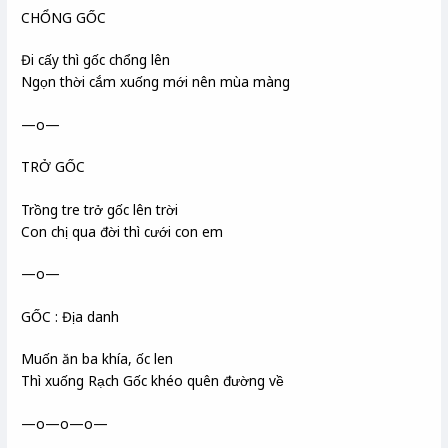
CHỔNG GỐC
Đi cấy thì gốc chổng lên
Ngọn thời cắm xuống mới nên mùa màng
—o—
TRỞ GỐC
Trồng tre trở gốc lên trời
Con chị qua đời thì cưới con em
—o—
GỐC : Địa danh
Muốn ăn ba khía, ốc len
Thì xuống Rạch Gốc khéo quên đường về
—o—o—o—