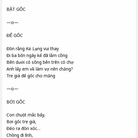
BẬT GỐC
—o—
ĐỂ GỐC
Đồn rằng Kẻ Lạng vui thay
Đi ba bốn ngày kể đã lắm công
Bên dưới có sông bên trên có chợ
Anh lấy em về làm vợ nên chăng?
Tre già để gốc cho măng
—o—
BỚI GỐC
Con chuột mắc bấy,
Bới gốc tre già,
Đẽo ra đòn xóc…
Chồng đi lính,