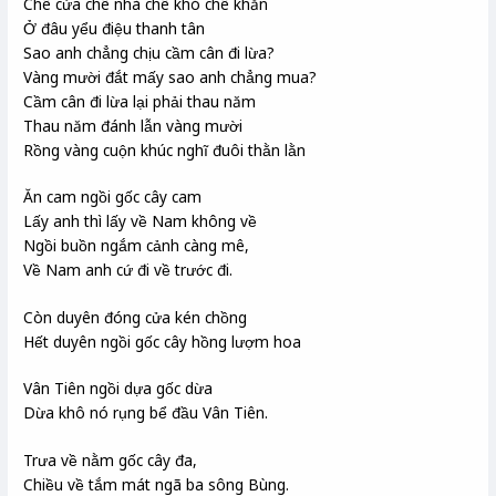
Chê cửa chê nhà chê khó chê khăn
Ở đâu yểu điệu thanh tân
Sao anh chẳng chịu cầm cân đi lừa?
Vàng mười đắt mấy sao anh chẳng mua?
Cầm cân đi lừa lại phải thau năm
Thau năm đánh lẫn vàng mười
Rồng vàng cuộn khúc nghĩ đuôi thằn lằn
Ăn cam ngồi gốc cây cam
Lấy anh thì lấy về Nam không về
Ngồi buồn ngắm cảnh càng mê,
Về Nam anh cứ đi về trước đi.
Còn duyên đóng cửa kén chồng
Hết duyên ngồi gốc cây hồng lượm hoa
Vân Tiên ngồi dựa gốc dừa
Dừa khô nó rụng bể đầu Vân Tiên.
Trưa về nằm gốc cây đa,
Chiều về tắm mát ngã ba sông Bùng.