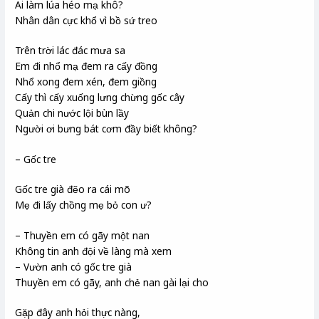
Ai làm lúa héo mạ khô?
Nhân dân cực khổ vì bồ sứ treo
Trên trời lác đác mưa sa
Em đi nhổ mạ đem ra cấy đồng
Nhổ xong đem xén, đem giồng
Cấy thì cấy xuống lưng chừng gốc cây
Quản chi nước lội bùn lầy
Người ơi bưng bát cơm đầy biết không?
– Gốc tre
Gốc tre già đẽo ra cái mõ
Mẹ đi lấy chồng mẹ bỏ con ư?
– Thuyền em có gãy một nan
Không tin anh đội về làng mà xem
– Vườn anh có gốc tre già
Thuyền em có gãy, anh chẻ nan gài lại cho
Gặp đây anh hỏi thực nàng,