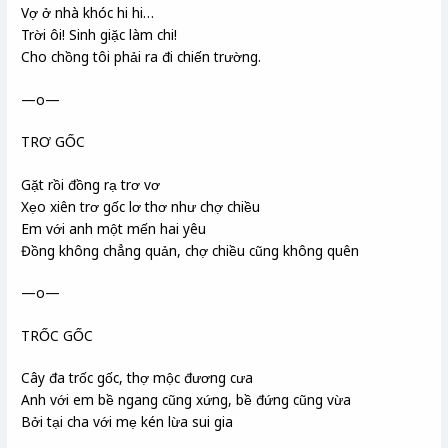
Vợ ở nhà khóc hi hi…
Trời ôi! Sinh giặc làm chi!
Cho chồng tôi phải ra đi chiến trường.
—o—
TRƠ GỐC
Gặt rồi đồng rạ trơ vơ
Xẹo xiên trơ gốc lơ thơ như chợ chiều
Em với anh một mến hai yêu
Đồng không chẳng quản, chợ chiều cũng không quên
—o—
TRỐC GỐC
Cây đa trốc gốc, thợ mộc đương cưa
Anh với em bề ngang cũng xứng, bề đứng cũng vừa
Bởi tại cha với mẹ kén lừa sui gia