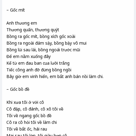
– Gốc mít
Anh thương em
Thương quấn, thương quýt
Bồng ra gốc mít, bồng xích gốc xoài
Bồng ra ngoài đám sậy, bồng bậy vô mui
Bồng lủi sau lái, bồng ngoái trước mũi
Để em nằm xuống đây
Kể từ em đau ban cua lưỡi trắng
Tiếc công anh đỡ đứng bồng ngồi
Bây giờ em vinh hiển, em bắt anh bán nồi làm chi.
– Gốc bồ đề
Khi xưa tôi ở với cô
Cô đập, cô đánh, cô xô tôi về
Tôi về ngang gốc bồ đề
Cô ra cô hỏi tôi về làm chi
Tôi về bắt ốc, hái rau
Mai sau tôi lớn, tôi giàu hơn cô