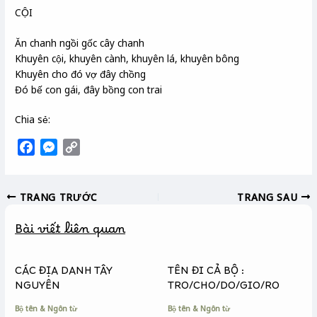
CỘI
Ăn chanh ngồi gốc cây chanh
Khuyên cội, khuyên cành, khuyên lá, khuyên bông
Khuyên cho đó vợ đây chồng
Đó bế con gái, đây bồng con trai
Chia sẻ:
F
M
C
a
e
o
c
s
p
TRANG TRƯỚC
TRANG SAU
e
s
y
b
e
L
Bài viết liên quan
o
n
i
o
g
n
k
e
k
CÁC ĐỊA DANH TÂY
TÊN ĐI CẢ BỘ :
r
NGUYÊN
TRO/CHO/DO/GIO/RO
Bộ tên & Ngôn từ
Bộ tên & Ngôn từ