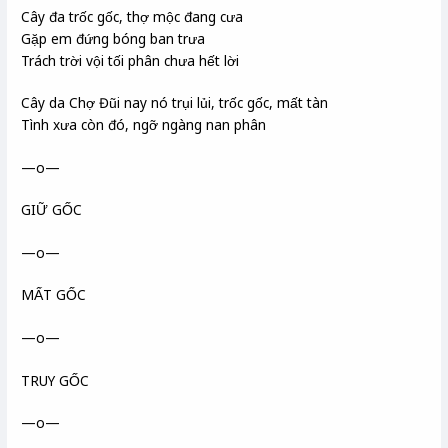
Cây đa trốc gốc, thợ mộc đang cưa
Gặp em đứng bóng ban trưa
Trách trời vội tối phân chưa hết lời
Cây da Chợ Đũi nay nó trụi lủi, trốc gốc, mất tàn
Tình xưa còn đó, ngỡ ngàng nan phân
—o—
GIỮ GỐC
—o—
MẤT GỐC
—o—
TRUY GỐC
—o—