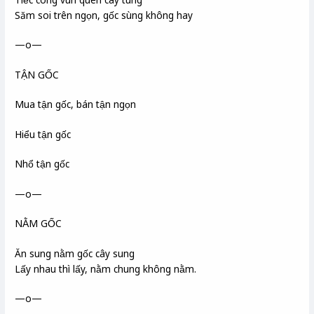
Săm soi trên ngọn, gốc sùng không hay
—o—
TẬN GỐC
Mua tận gốc, bán tận ngọn
Hiểu tận gốc
Nhổ tận gốc
—o—
NẰM GỐC
Ăn sung nằm gốc cây sung
Lấy nhau thì lấy, nằm chung không nằm.
—o—