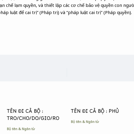
ạn chế lạm quyền, và thiết lập các cơ chế bảo vệ quyền con ngườ
háp luật để cai trị” (Pháp trị) và “pháp luật cai trị” (Pháp quyền).
TÊN ĐI CẢ BỘ :
TÊN ĐI CẢ BỘ : PHỦ
TRO/CHO/DO/GIO/RO
Bộ tên & Ngôn từ
Bộ tên & Ngôn từ