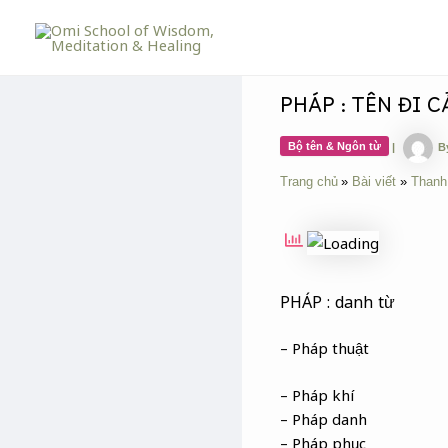
Skip
Post
to
navigation
content
PHÁP : TÊN ĐI C
Bộ tên & Ngôn từ
|
B
Trang chủ
Bài viết
Thanh
PHÁP : danh từ
– Pháp thuật
– Pháp khí
– Pháp danh
– Pháp phục