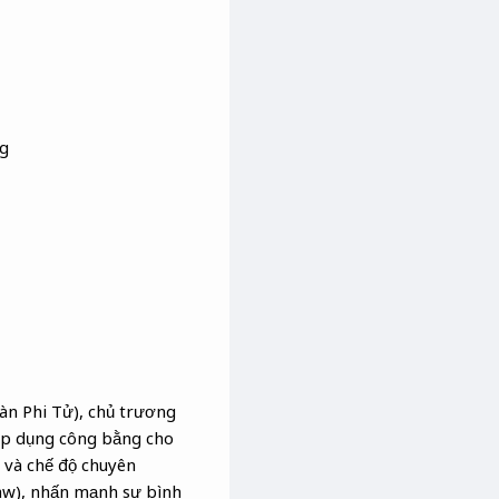
g
Hàn Phi Tử), chủ trương
 áp dụng công bằng cho
) và chế độ chuyên
Law), nhấn mạnh sự bình