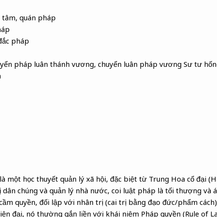
n tâm, quán pháp
háp
đắc pháp
yển pháp luân thánh vương, chuyển luân pháp vương Sư tư hốn
h
là một học thuyết quản lý xã hội, đặc biệt từ Trung Hoa cổ đại (
rị dân chúng và quản lý nhà nước, coi luật pháp là tối thượng và
cầm quyền, đối lập với nhân trị (cai trị bằng đạo đức/phẩm cách
iện đại, nó thường gắn liền với khái niệm Pháp quyền (Rule of 