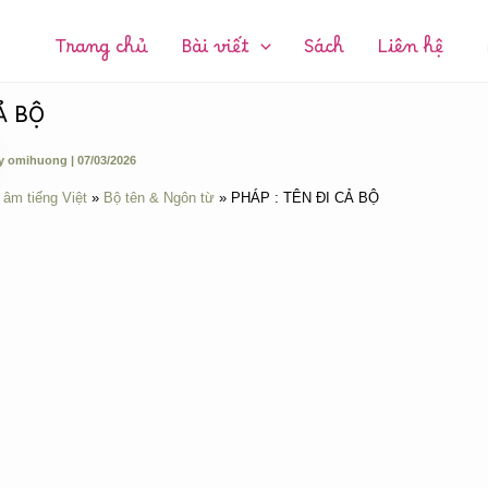
CHUYÊN
MỤC:
Trang chủ
Bài viết
Sách
Liên hệ
Ả BỘ
y
omihuong
|
07/03/2026
 âm tiếng Việt
Bộ tên & Ngôn từ
PHÁP : TÊN ĐI CẢ BỘ