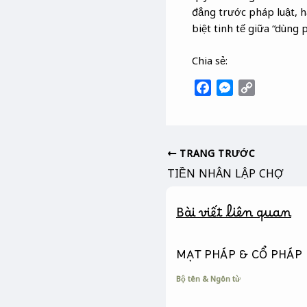
đẳng trước pháp luật, h
biệt tinh tế giữa “dùng p
Chia sẻ:
F
M
C
a
e
o
c
s
p
e
s
y
b
e
L
TRANG TRƯỚC
o
n
i
TIỀN NHÂN LẬP CHỢ
o
g
n
k
e
k
Bài viết liên quan
r
MẠT PHÁP & CỔ PHÁP
Bộ tên & Ngôn từ