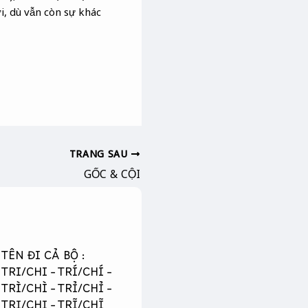
i, dù vẫn còn sự khác
TRANG SAU
GỐC & CỘI
TÊN ĐI CẢ BỘ :
TRI/CHI – TRÍ/CHÍ –
TRÌ/CHÌ – TRỈ/CHỈ –