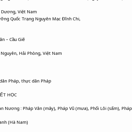
i Dương, Việt Nam
ưỡng Quốc Trạng Nguyên Mạc Đĩnh Chi,
ân – Cầu Giẽ
y Nguyên, Hải Phòng, Việt Nam
dân Pháp, thực dân Pháp
IẾT HỌC
n Nương : Pháp Vân (mây), Pháp Vũ (mưa), Phối Lôi (sấm), Pháp
Đanh (Hà Nam)