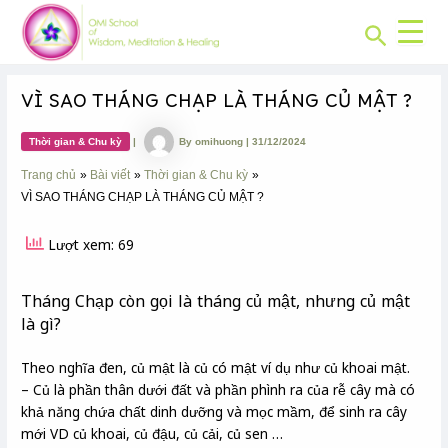
CHUYÊN
Skip
Post
MỤC:
Search
to
navigation
content
VÌ SAO THÁNG CHẠP LÀ THÁNG CỦ MẬT ?
Thời gian & Chu kỳ
|
By
omihuong
|
31/12/2024
Trang chủ
Bài viết
Thời gian & Chu kỳ
VÌ SAO THÁNG CHẠP LÀ THÁNG CỦ MẬT ?
Lượt xem: 69
Tháng Chạp còn gọi là tháng củ mật, nhưng củ mật
là gì?
Theo nghĩa đen, củ mật là củ có mật ví dụ như củ khoai mật.
– Củ là phần thân dưới đất và phần phình ra của rễ cây mà có
khả năng chứa chất dinh dưỡng và mọc mầm, để sinh ra cây
mới VD củ khoai, củ đậu, củ cải, củ sen …