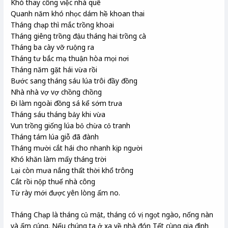
Khó thay công việc nhà quê
Quanh năm khó nhọc dám hề khoan thai
Tháng chạp thì mắc trồng khoai
Tháng giêng trồng đậu tháng hai trồng cà
Tháng ba cày vỡ ruộng ra
Tháng tư bắc mạ thuận hòa mọi nơi
Tháng năm gặt hái vừa rồi
Bước sang tháng sáu lúa trôi đầy đồng
Nhà nhà vợ vợ chồng chồng
Đi làm ngoài đồng sá kể sớm trưa
Tháng sáu tháng bảy khi vừa
Vun trồng giống lúa bỏ chừa cỏ tranh
Tháng tám lúa giỗ đã đành
Tháng mười cắt hái cho nhanh kịp người
Khó khăn làm mấy tháng trời
Lại còn mưa nắng thất thời khổ trông
Cắt rồi nộp thuế nhà công
Từ rày mới được yên lòng ấm no.
Tháng Chạp là tháng củ mật, tháng có vị ngọt ngào, nống nàn
và ấm cúng. Nếu chúng ta ở xa về nhà đón Tết cùng gia đình