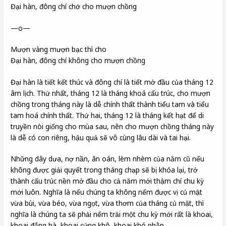
Đại hàn, đông chí chớ cho mượn chồng
—o—
Mượn vàng mượn bạc thì cho
Đại hàn, đông chí không cho mượn chồng
Đại hàn là tiết kết thúc và đông chí là tiết mở đầu của tháng 12
âm lịch. Thứ nhất, tháng 12 là tháng khoá cấu trúc, cho mượn
chồng trong tháng này là dễ chính thất thành tiểu tam và tiểu
tam hoá chính thất. Thứ hai, tháng 12 là tháng kết hạt để di
truyền nòi giống cho mùa sau, nên cho mượn chồng tháng này
là dễ có con riêng, hậu quả sẽ vô cùng lâu dài và tai hại.
Những dây dưa, nợ nần, ân oán, lèm nhèm của năm cũ nếu
không được giải quyết trong tháng chạp sẽ bị khóa lại, trở
thành cấu trúc nền mở đầu cho cả năm mới thậm chí chu kỳ
mới luôn. Nghĩa là nếu chúng ta không nếm được vị củ mật
vừa bùi, vừa béo, vừa ngọt, vừa thơm của tháng củ mật, thì
nghĩa là chúng ta sẽ phải nếm trải một chu kỳ mới rất là khoai,
khoai đắng hà, khoai cứng khô, khoai khó nhằn.