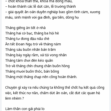
– chốt khoá thân thể, khoá mã dòng máu,
– hoàn thành các lễ dứt căn, lễ trưởng thành
– giải quyết ân oán duyên nghiệp bao gồm tình cảm, xương
máu, sinh mệnh với gia đình, gia tiên, dòng họ
Tháng giêng ăn tết ở nhà
Tháng hai cờ bạc, tháng ba hội hè
Tháng tư đong đậu nấu chè
Ăn tết Đoan Ngọ trở về tháng năm
Tháng sáu buôn nhãn bán trâm
Tháng bảy ngày rằm, xá tội vong nhân
Tháng tám chơi đèn kéo quân
Trở về tháng chín chung chân buôn hồng
Tháng mười buôn thóc, bán bông
Tháng một tháng chạp nên công hoàn thành.
Chuyện gì xảy ra nếu chúng ta không thể chốt hạ kết quả công
việc, kết thúc nợ nần, chấm dứt ân oán, cắt đứt các quan hệ
lèm nhèm ?
Làm thân con gái phải lo