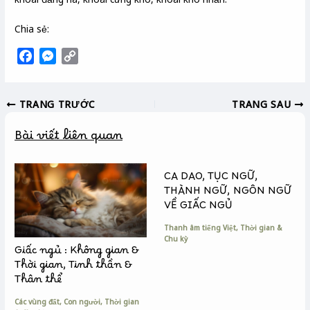
Chia sẻ:
F
M
C
a
e
o
c
s
p
TRANG TRƯỚC
TRANG SAU
e
s
y
b
e
L
Bài viết liên quan
o
n
i
o
g
n
k
e
k
CA DAO, TỤC NGỮ,
r
THÀNH NGỮ, NGÔN NGỮ
VỀ GIẤC NGỦ
Thanh âm tiếng Việt
,
Thời gian &
Chu kỳ
Giấc ngủ : Không gian &
Thời gian, Tinh thần &
Thân thể
Các vùng đất
,
Con người
,
Thời gian