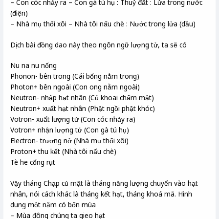
– Con cóc nhảy ra – Con gà tú hụ : Thuỷ đất : Lửa trong nước
(điện)
– Nhà mụ thổi xôi – Nhà tôi nấu chè : Nước trong lửa (dầu)
Dịch bài đồng dao này theo ngôn ngữ lượng tử, ta sẽ có
Nu na nu nống
Phonon- bên trong (Cái bống nằm trong)
Photon+ bên ngoài (Con ong nằm ngoài)
Neutron- nhập hạt nhân (Củ khoai chấm mật)
Neutron+ xuất hạt nhân (Phật ngồi phật khóc)
Votron- xuất lượng tử (Con cóc nhảy ra)
Votron+ nhận lượng tử (Con gà tú hụ)
Electron- trương nở (Nhà mụ thổi xôi)
Proton+ thu kết (Nhà tôi nấu chè)
Tè he cống rụt
Vậy tháng Chạp củ mật là tháng năng lượng chuyển vào hạt
nhân, nói cách khác là tháng kết hạt, tháng khoá mã. Hình
dung một năm có bốn mùa
– Mùa đông chúng ta gieo hạt