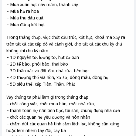
– Mùa xuân hạt nảy mầm, thành cây
– Mùa hạ ra hoa
– Mùa thu đậu quả
– Mùa đông kết hạt
Trong tháng chạp, việc chốt cấu trúc, kết hạt, khoá mã xảy ra
trên tất cả các cấp độ và cảnh giới, cho tất cả các chu kỳ chứ
không chỉ chu kỳ năm
– 1D nguyên tử, lượng tử, hạt cơ bản
– 2D tế bào, phôi bào, thai bào
– 3D thân xác và đất đai, nhà cửa, tiền bạc
– 4D thượng thể vía hồn, xứ sở, dòng máu, dòng họ
– 5D siêu thể, cấp Tiên, Thần, Phật
Vậy chúng ta phải làm gì trong tháng chạp
– chốt công việc, chốt mua bán, chốt nhà cửa,
– thanh toán nợ nần tiền bạc, tài sản, chung đụng nhà cửa
– chốt các quan hệ yêu đương và hôn nhân
– chấm dứt các quan hệ tình cảm lệch lạc, không cân xứng
hoặc lèm nhèm tay đôi, tay ba