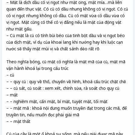
– Mật là dịch dầu có vị ngọt như mật ong, mật mía…mà liên
quan đến thực vật. Có củ có dầu nhưng không có vị ngọt. Có củ
có vị ngọt nhưng không có dầu. Củ có mật vừa có dầu vừa có
vị ngọt. Mật cũng có thể có vị đắng nếu là mật của động vật
như mật gấu.
– Củ mật là củ có tính bùi béo của tinh bột dầu và vị ngọt béo
của dịch mật, ví dụ của khoai lang khi nướng hay khi luộc cạn
nước sẽ thấy mật mùi vị và chất sánh dẻo rất rõ
Theo nghĩa bóng, củ mật có nghĩa là mật mã của củ, mật mã
vận hành khoá lại trong cấu trúc
– củ
– – quy củ : quy về thổ, chuyển về hình, khoá cấu trúc chặt chẽ
– – củ sát, củ soát : xem xét, chỉnh sửa, rà soát cho quy củ
– mật
– – nghiêm mật, cẩn mật, bí mật, tuyệt mật, tối mật
– – mật mã : khoá nội dung muốn truyền đạt trong các mã, để
truyền tin, nếu muốn đọc phải giải mã
– – mật thất
Củ của cây là một ổ khoá sự sống, mà nếu giải được mã này