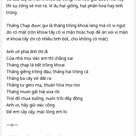
thì sự sống sẽ mở ra. Ví dụ hạt giống, hạt phấn hoa hay tinh
trùng
Tháng Chạp được gọi là tháng trồng khoai lang mà có vị ngọt
do có mật (còn khoai tây có vị mặn hoặc hợp để ăn với vị mặn
vì khoai tây chỉ có nhiều tinh bột, chứ không có mật).
Anh ơi! phải lính thì đi
Cửa nhà mọi việc em thì chẳng sai
Tháng chạp là tiết trồng khoai
Tháng giêng trồng đậu, tháng hai trồng cà
Tháng ba cày vỡ đất ra
Tháng tư gieo mạ, thuận hòa mọi nơi
Tháng mười gặt hái vừa rồi
Trời đổ mưa xuống, nước trôi đầy đồng
Anh ơi, hãy giữ việc công
Để em cày cấy, mặc lòng em lo
—o—