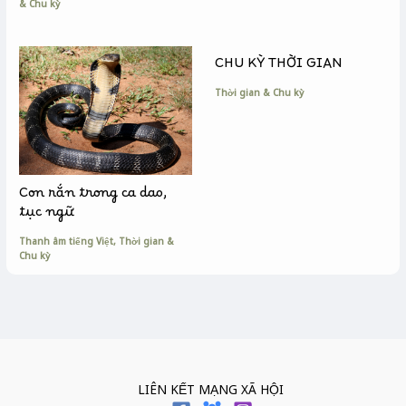
& Chu kỳ
CHU KỲ THỜI GIAN
Thời gian & Chu kỳ
Con rắn trong ca dao,
tục ngữ
Thanh âm tiếng Việt
,
Thời gian &
Chu kỳ
LIÊN KẾT MẠNG XÃ HỘI