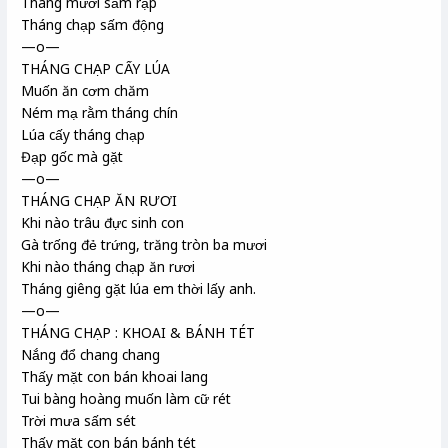
Tháng mười sấm rạp
Tháng chạp sấm động
—o—
THÁNG CHẠP CẤY LÚA
Muốn ăn cơm chăm
Ném mạ rằm tháng chín
Lúa cấy tháng chạp
Đạp gốc mà gặt
—o—
THÁNG CHẠP ĂN RƯƠI
Khi nào trâu đực sinh con
Gà trống đẻ trứng, trăng tròn ba mươi
Khi nào tháng chạp ăn rươi
Tháng giêng gặt lúa em thời lấy anh.
—o—
THÁNG CHẠP : KHOAI & BÁNH TÉT
Nắng đổ chang chang
Thấy mặt con bán khoai lang
Tui bàng hoàng muốn làm cữ rét
Trời mưa sấm sét
Thấy mặt con bán bánh tét