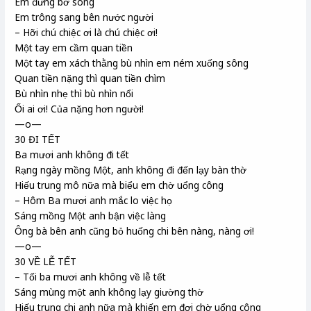
Em đứng bờ sông
Em trông sang bên nước người
– Hỡi chú chiệc ơi là chú chiệc ơi!
Một tay em cầm quan tiền
Một tay em xách thằng bù nhìn em ném xuống sông
Quan tiền nặng thì quan tiền chìm
Bù nhìn nhẹ thì bù nhìn nổi
Ối ai ơi! Của nặng hơn người!
—o—
30 ĐI TẾT
Ba mươi anh không đi tết
Rạng ngày mồng Một, anh không đi đến lạy bàn thờ
Hiếu trung mô nữa mà biểu em chờ uổng công
– Hôm Ba mươi anh mắc lo việc họ
Sáng mồng Một anh bận việc làng
Ông bà bên anh cũng bỏ huống chi bên nàng, nàng ơi!
—o—
30 VỀ LỄ TẾT
– Tối ba mươi anh không về lễ tết
Sáng mùng một anh không lạy giường thờ
Hiếu trung chi anh nữa mà khiến em đợi chờ uổng công