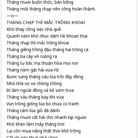
Tháng mười buôn thóc, bán bông
Tháng một tháng chạp nên công hoàn thành.
—o—
THÁNG CHẠP THÌ MẮC TRỒNG KHOAI
Khó thay công việc nhà quê
Quanh năm khó nhọc dám hề khoan thai
Tháng chạp thì mắc trồng khoai
Tháng giêng trồng đậu tháng hai trồng cà
Tháng ba cày vỡ ruộng ra
Tháng tư bắc mạ thuận hòa mọi nơi
Tháng năm gặt hái vừa rồi
Bước sang tháng sáu lúa trôi đầy đồng
Nhà nhà vợ vợ chồng chồng
Đi làm ngoài đồng sá kể sớm trưa
Tháng sáu tháng bảy khi vừa
Vun trồng giống lúa bỏ chừa cỏ tranh
Tháng tám lúa giỗ đã đành
Tháng mười cắt hái cho nhanh kịp người
Khó khăn làm mấy tháng trời
Lại còn mưa nắng thất thời khổ trông
Cắt rồi nộp thuế nhà công