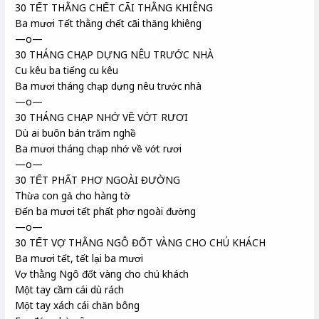
30 TẾT THẰNG CHẾT CÃI THẰNG KHIÊNG
Ba mươi Tết thằng chết cãi thăng khiêng
—o—
30 THÁNG CHẠP DỰNG NÊU TRƯỚC NHÀ
Cu kêu ba tiếng cu kêu
Ba mươi tháng chạp dựng nêu trước nhà
—o—
30 THÁNG CHẠP NHỚ VỀ VỚT RƯƠI
Dù ai buôn bán trăm nghề
Ba mươi tháng chạp nhớ về vớt rươi
—o—
30 TẾT PHẤT PHƠ NGOÀI ĐƯỜNG
Thừa con gả cho hàng tờ
Đến ba mươi tết phất phơ ngoài đường
—o—
30 TẾT VỢ THẰNG NGÔ ĐỐT VÀNG CHO CHÚ KHÁCH
Ba mươi tết, tết lại ba mươi
Vợ thằng Ngô đốt vàng cho chú khách
Một tay cầm cái dù rách
Một tay xách cái chăn bông