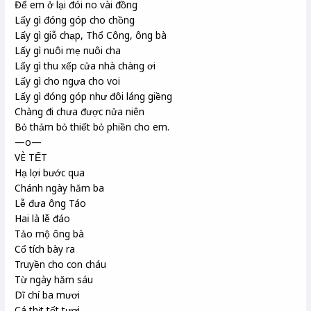
Để em ở lại đói no vài đồng
Lấy gì đóng góp cho chồng
Lấy gì giỗ chạp, Thổ Công, ông bà
Lấy gì nuôi mẹ nuôi cha
Lấy gì thu xếp cửa nhà chàng ơi
Lấy gì cho ngựa cho voi
Lấy gì đóng góp như đôi láng giềng
Chàng đi chưa được nửa niên
Bỏ thảm bỏ thiết bỏ phiền cho em.
—o—
VÈ TẾT
Hạ lợi bước qua
Chánh ngày hăm ba
Lễ đưa ông Táo
Hai là lễ đáo
Tảo mộ ông bà
Cổ tích bày ra
Truyền cho con cháu
Từ ngày hăm sáu
Dĩ chí ba mươi
Cá thịt tốt tươi