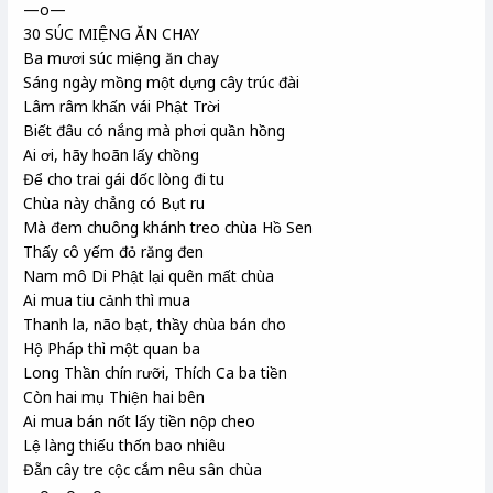
—o—
30 SÚC MIỆNG ĂN CHAY
Ba mươi súc miệng ăn chay
Sáng ngày mồng một dựng cây trúc đài
Lâm râm khấn vái Phật Trời
Biết đâu có nắng mà phơi quần hồng
Ai ơi, hãy hoãn lấy chồng
Để cho trai gái dốc lòng đi tu
Chùa này chẳng có Bụt ru
Mà đem chuông khánh treo chùa Hồ Sen
Thấy cô yếm đỏ răng đen
Nam mô Di Phật lại quên mất chùa
Ai mua tiu cảnh thì mua
Thanh la, não bạt, thầy chùa bán cho
Hộ Pháp thì một quan ba
Long Thần chín rưỡi, Thích Ca ba tiền
Còn hai mụ Thiện hai bên
Ai mua bán nốt lấy tiền nộp cheo
Lệ làng thiếu thốn bao nhiêu
Đẵn cây tre cộc cắm nêu sân chùa