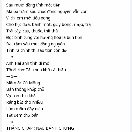
Sáu mươi đồng tính một tiền
Mà ba trăm sáu chục đồng nguyên vẫn còn
Vị chi em mới tiêu xong
Cho hột dưa, bánh mứt, giấy bông, rượu, trà
Trái cây, cau, thuốc, thịt thà
Độc bình cùng với hương hoa là bốn tiền
Ba trăm sáu chục đồng nguyên
Tính ra chính thị sáu tiền còn dư
—o—
Anh Hai anh tính đi mô
Tôi đi chợ Tết mua khô cá thiều
—o—
Mắm ốc Cù Mông
Bán thông khắp chỗ
Vợ con chịu khổ
Ráng bắt cho nhiều
Làm mắm đầy niêu
Tết đem chợ bán
—o—
THÁNG CHẠP : NẤU BÁNH CHƯNG