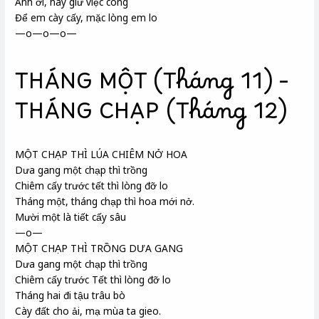
Anh ơi, hãy giữ việc công
Để em cày cấy, mặc lòng em lo
—o—o—o—
THÁNG MỘT (Tháng 11) –
THÁNG CHẠP (Tháng 12)
MỘT CHẠP THÌ LÚA CHIÊM NỞ HOA
Dưa gang một chạp thì trồng
Chiêm cấy trước tết thì lòng đỡ lo
Tháng một, tháng chạp thì hoa mới nở.
Mười một là tiết cấy sâu
—o—
MỘT CHẠP THÌ TRỒNG DƯA GANG
Dưa gang một chạp thì trồng
Chiêm cấy trước Tết thì lòng đỡ lo
Tháng hai đi tậu trâu bò
Cày đất cho ải, mạ mùa ta gieo.