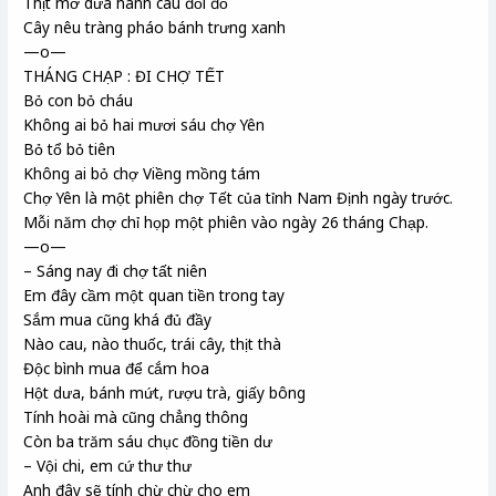
Thịt mỡ dưa hành câu đối đỏ
Cây nêu tràng pháo bánh trưng xanh
—o—
THÁNG CHẠP : ĐI CHỢ TẾT
Bỏ con bỏ cháu
Không ai bỏ hai mươi sáu chợ Yên
Bỏ tổ bỏ tiên
Không ai bỏ chợ Viềng mồng tám
Chợ Yên là một phiên chợ Tết của tỉnh Nam Định ngày trước.
Mỗi năm chợ chỉ họp một phiên vào ngày 26 tháng Chạp.
—o—
– Sáng nay đi chợ tất niên
Em đây cầm một quan tiền trong tay
Sắm mua cũng khá đủ đầy
Nào cau, nào thuốc, trái cây, thịt thà
Độc bình mua để cắm hoa
Hột dưa, bánh mứt, rượu trà, giấy bông
Tính hoài mà cũng chẳng thông
Còn ba trăm sáu chục đồng tiền dư
– Vội chi, em cứ thư thư
Anh đây sẽ tính chừ chừ cho em