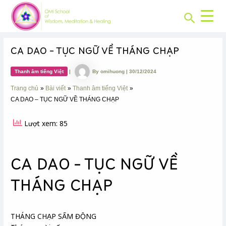
CHUYÊN
Skip
Post
MỤC:
Search
to
navigation
content
CA DAO – TỤC NGỮ VỀ THÁNG CHẠP
Thanh âm tiếng Việt
|
By
omihuong
|
30/12/2024
Trang chủ
Bài viết
Thanh âm tiếng Việt
CA DAO – TỤC NGỮ VỀ THÁNG CHẠP
Lượt xem: 85
CA DAO – TỤC NGỮ VỀ
THÁNG CHẠP
THÁNG CHẠP SẤM ĐỘNG