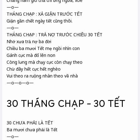
Chẳng ham giò chả chỉ ưng ngứa, xòe
—o—
THÁNG CHẠP : XẢ GIẬN TRƯỚC TẾT
Giận gần chết ngày tết cũng thôi.
—o—
THÁNG CHẠP : TRẢ NỢ TRƯỚC CHIỀU 30 TẾT
Nhớ xưa trả nợ ba đời
Chiều ba mươi Tết mẹ ngồi nhìn con
Gánh cực mà đổ lên non
Còng lưng mà chạy cực còn chạy theo
Chừ đây hết cực hết nghèo
Vui theo ra ruộng nhàn theo về nhà
—o—o—o—
30 THÁNG CHẠP – 30 TẾT
30 CHƯA PHẢI LÀ TẾT
Ba mươi chưa phải là Tết
—o—