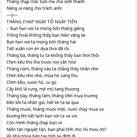
Tháng chạp mắc tuổi mẹ cha sinh thành
Nàng ơi nàng chớ trách anh!
—o—
THÁNG CHẠP NGÀY TỔ NGÀY TIÊN
– Bạn hẹn với ta mùng bốn tháng giêng
Trông hoài không thấy bạn hiền vãng lai
Bạn hẹn với ta mùng bốn tháng hai
Tiết xuân con én đưa thoi đã rồi
Tháng ba, tháng tư ta không thấy bạn thời thôi
Chim kêu thỏ thẻ trước nơi sân hòe
Tháng năm, tháng sáu ta chẳng thấy nhắn nhe
Chim kêu nhỏ nhẻ, mùa hè sang thu
Chim kêu, vượn hú, cu gù
Cây khô lá rụng, mịt mù tang thương
Tháng bảy, tháng tám, tháng chín mưa trường
Đến khi ta nhắn gửi, hết lời ta lại qua
Tháng mười, tháng mười một, nước chảy mưa sa
Đương khi tiết lạnh bạn với ta xa vời
Còn mình tháng chạp bạn ơi
Niên tàn nguyệt tận, bạn phải tính cho rồi mưu chi?
Về nhà ngửa bàn tay tính lại đính đi