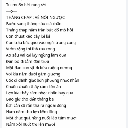
Tui muốn hét rụng rời
—o—
THÁNG CHẠP : VÈ NÓI NGƯỢC
Bước sang tháng sáu giá chân
Tháng chạp nằm trần bức đổ mồ hôi
Con chuột kéo cày lồi lồi
Con trâu bốc gạo vào ngồi trong cong
Vườn rộng thì thả rau rong
Ao sâu vãi cải lấy ngồng làm dưa
Đàn bò đi tắm đến trưa
Một đàn con vịt đi bừa ruộng nương
Voi kia nằm dưới gậm giường
Cóc đi đánh giặc bốn phương nhọc nhằn
Chuồn chuồn thấy cám liền ăn
Lợn kia thấy cám nhọc nhằn bay qua
Bao giờ cho đến tháng ba
Ếch cắn cổ rắn tha ra ngoài đồng
Hùm nằm cho lợn liếm lông
Một chục quả hồng nuốt lão tám mươi
Nắm xôi nuốt trẻ lên mười