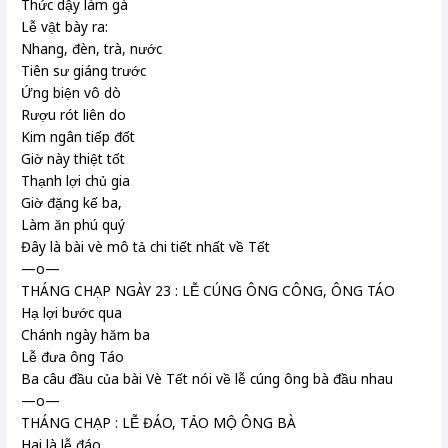
Thức dậy làm gà
Lễ vật bày ra:
Nhang, đèn, trà, nước
Tiên sư giáng trước
Ứng biện vô dò
Rượu rót liên do
Kim ngân tiếp đốt
Giờ này thiệt tốt
Thạnh lợi chủ gia
Giờ đặng kế ba,
Làm ăn phú quý
Đây là bài vè mô tả chi tiết nhất về Tết
—o—
THÁNG CHẠP NGÀY 23 : LỄ CÚNG ÔNG CÔNG, ÔNG TÁO
Hạ lợi bước qua
Chánh ngày hăm ba
Lễ đưa ông Táo
Ba câu đầu của bài Vè Tết nói về lễ cúng ông bà đầu nhau
—o—
THÁNG CHẠP : LỄ ĐÁO, TẢO MỘ ÔNG BÀ
Hai là lễ đáo