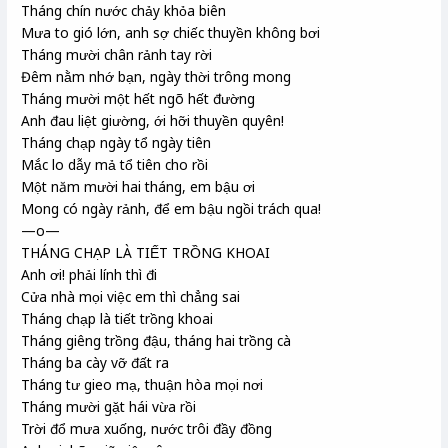
Tháng chín nước chảy khỏa biên
Mưa to gió lớn, anh sợ chiếc thuyền không bơi
Tháng mười chân rảnh tay rời
Đêm nằm nhớ bạn, ngày thời trông mong
Tháng mười một hết ngõ hết đường
Anh đau liệt giường, ới hỡi thuyền quyên!
Tháng chạp ngày tổ ngày tiên
Mắc lo dẫy mả tổ tiên cho rồi
Một năm mười hai tháng, em bậu ơi
Mong có ngày rảnh, để em bậu ngồi trách qua!
—o—
THÁNG CHẠP LÀ TIẾT TRỒNG KHOAI
Anh ơi! phải lính thì đi
Cửa nhà mọi việc em thì chẳng sai
Tháng chạp là tiết trồng khoai
Tháng giêng trồng đậu, tháng hai trồng cà
Tháng ba cày vỡ đất ra
Tháng tư gieo mạ, thuận hòa mọi nơi
Tháng mười gặt hái vừa rồi
Trời đổ mưa xuống, nước trôi đầy đồng