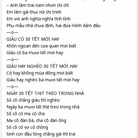
– Anh làm trai nam nhơn chi chí
Em làm gái thục nữ chi trinh
Em với anh nghĩa nghĩa tình tình
Phụ mẫu nhà chưa định, hai đứa mình dám đâu
—o—
GIÀU CÓ 30 TẾT MỚI HAY
Khôn ngoan đến cửa quan mới biết
Giàu có ba mươi tết mới hay
—o—
GIÀU HAY NGHÈO 30 TẾT MỚI HAY
Có hay không mùa đông mới biết
Giàu hay nghèo ba mươi tết mới hay
—o—
NGÀY 30 TẾT THỊT TREO TRONG NHÀ
Số cô chẳng giàu thì nghèo
Ngày ba mươi tết thịt treo trong nhà
Số cô có mẹ có cha
Mẹ cô đàn bà, cha cô đàn ông
Số cô có vợ có chồng
Sinh con đầu lòng chẳng gái thì trai