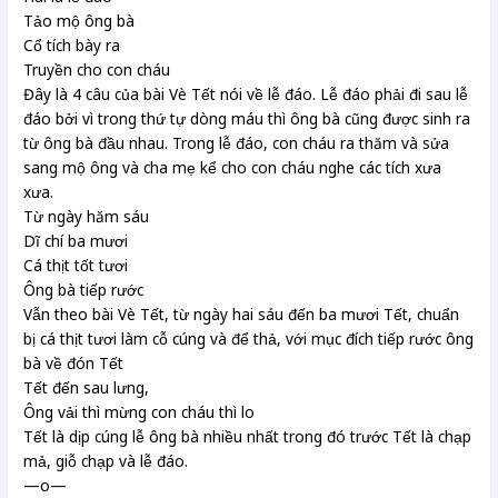
Tảo mộ ông bà
Cổ tích bày ra
Truyền cho con cháu
Đây là 4 câu của bài Vè Tết nói về lễ đáo. Lễ đáo phải đi sau lễ
đáo bởi vì trong thứ tự dòng máu thì ông bà cũng được sinh ra
từ ông bà đầu nhau. Trong lễ đáo, con cháu ra thăm và sửa
sang mộ ông và cha mẹ kể cho con cháu nghe các tích xưa
xưa.
Từ ngày hăm sáu
Dĩ chí ba mươi
Cá thịt tốt tươi
Ông bà tiếp rước
Vẫn theo bài Vè Tết, từ ngày hai sáu đến ba mươi Tết, chuẩn
bị cá thịt tươi làm cỗ cúng và để thả, với mục đích tiếp rước ông
bà về đón Tết
Tết đến sau lưng,
Ông vải thì mừng con cháu thì lo
Tết là dịp cúng lễ ông bà nhiều nhất trong đó trước Tết là chạp
mả, giỗ chạp và lễ đáo.
—o—