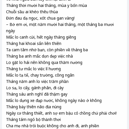
Tháng thời mười hai tháng, mùa y bốn mùa
Chuỗi sầu ai khéo thêu thùa
Đớn đau dạ ngọc, xót chua gan vàng!
– Bớ em ơi, một năm mười hai tháng, một tháng ba mươi
ngày
Mắc lo canh cửi, hết ngày tháng giêng
Tháng hai khoai sắn liên thiên
Ta cam tâm nhớ bạn, còn phiền về tháng ba
Tháng ba anh mắc dọn dẹp việc nhà
Lo gặt lo hái nên không qua thăm nường
Tháng tư mắc lo việc lí hương
Mắc lo tạ tế, chay trường, công ngân
Tháng năm anh lo việc trăm phần
Lo sạ, lo cấy, gánh phân, đi cày
Tháng sáu anh nghĩ đã thậm gay
Mắc lo dựng xe đạp nước, không ngày nào ở không
Tháng bảy thiên não địa nùng
Ngày cơ tháng thiết, anh sợ em bậu có chồng chứ phải chơi!
Tháng tám ngó bộ thảnh thơi
Cha mẹ nhà trói buộc không cho anh đi, anh phiền