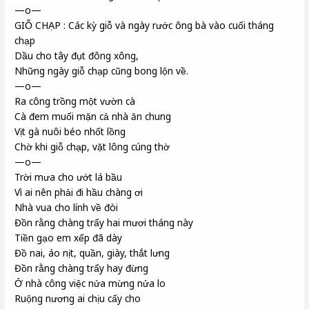
—o—
GIỖ CHẠP : Các kỳ giỗ và ngày rước ông bà vào cuối tháng
chạp
Dầu cho tây đụt đông xông,
Những ngày giỗ chạp cũng bong lộn về.
—o—
Ra công trồng một vườn cà
Cà đem muối mặn cả nhà ăn chung
Vịt gà nuôi béo nhốt lồng
Chờ khi giỗ chạp, vặt lông cúng thờ
—o—
Trời mưa cho ướt lá bầu
Vì ai nên phải đi hầu chàng ơi
Nhà vua cho lính về đòi
Đồn rằng chàng trẩy hai mươi tháng này
Tiền gạo em xếp đã dày
Đồ nai, áo nịt, quần, giày, thắt lưng
Đồn rằng chàng trẩy hay đừng
Ở nhà công việc nửa mừng nửa lo
Ruộng nương ai chịu cấy cho