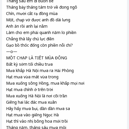
Tháng sáu em đi buôn bè
Tháng bảy tháng tám trở về đong ngô
Chín, mười cắt rạ đồng mùa
Một, chạp vớ được anh đồ dài lưng
Anh ăn rồi anh lại nằm
Làm cho em phải quanh năm lo phiền
Chẳng thà lấy chú lực điền
Gạo bồ thóc đống còn phiền nỗi chi?
—o—
MỘT CHẠP LÀ TIẾT MÙA ĐÔNG
Bất kỳ sớm tối chiều trưa
Mưa khắp Hà Nội mưa ra Hải Phòng
Hạt mưa vừa mát vừa trong
Mưa xuống sông Hồng, mưa khắp mọi nơi
Hạt mưa chính ở trên trời
Mưa xuống Hà Nội là nơi cõi trần
Giêng hai lác đác mưa xuân
Hây hẩy mưa bụi, dần dần mưa sa
Hạt mưa vào giếng Ngọc Hà
Hạt thì vào nhị bông hoa mới trồi
Tháng năm, tháng sáu mưa mòi