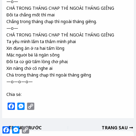
—o—
CHẢ TRONG THÁNG CHẠP THÌ NGOÀI THÁNG GIÊNG
Đôi ta chẳng mốt thì mai
Chẳng trong tháng chạp thì ngoài tháng giêng.
—o—
CHẢ TRONG THÁNG CHẠP THÌ NGOÀI THÁNG GIÊNG
Ta yêu mình lắm ta thắm mình phai
Xin đừng ăn ở ra hai tấm lòng
Mặc người bẻ lá ngăn sông
Đôi ta cứ giữ tấm lòng chớ phaị
Xin nàng chớ có nghe ai
Chả trong tháng chạp thì ngoài tháng giêng
—o—o—o—
Chia sẻ:
F
M
C
a
e
o
c
s
p
TRANG TRƯỚC
TRANG SAU
e
s
y
Facebook
Messenger
Copy
Link
b
e
L