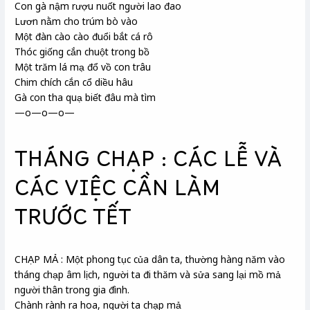
Con gà nậm rượu nuốt người lao đao
Lươn nằm cho trúm bò vào
Một đàn cào cào đuổi bắt cá rô
Thóc giống cắn chuột trong bồ
Một trăm lá mạ đổ vồ con trâu
Chim chích cắn cổ diều hâu
Gà con tha quạ biết đâu mà tìm
—o—o—o—
THÁNG CHẠP : CÁC LỄ VÀ
CÁC VIỆC CẦN LÀM
TRƯỚC TẾT
CHẠP MẢ : Một phong tục của dân ta, thường hàng năm vào
tháng chạp âm lịch, người ta đi thăm và sửa sang lại mồ mả
người thân trong gia đình.
Chành rành ra hoa, người ta chạp mả