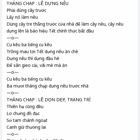
THÁNG CHẠP : LỄ DỰNG NÊU
Phải dùng cây trước
Lấy nó làm nêu
Dùng cây tre thẳng trước cửa nhà để làm cây nêu, cây nêu
dựng lên là báo hiệu Tết chính thức bắt đầu
—o—
Cu kêu ba tiếng cu kêu
Trông mau tới Tết dựng nêu ăn chè
Dựng nêu thì dựng đầu hè
Để sân gieo cải, vãi mè mà ăn
—o—
Cu kêu ba tiếng cu kêu
Ba mươi tháng chạp dựng nêu trước nhà
—o—
THÁNG CHẠP : LỄ DỌN DẸP, TRANG TRÍ
Thiên hạ cũng đều
Lo chưng đồ đạc
Sơ tam chánh ngoạt
Canh giữ thường lai
—o—