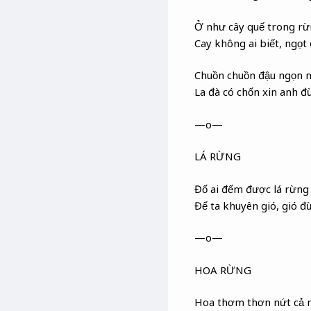
Ở như cây quế trong r
Cay không ai biết, ngọt
Chuồn chuồn đậu ngọn 
La đà có chốn xin anh đừ
—o—
LÁ RỪNG
Đố ai đếm được lá rừng
Để ta khuyên gió, gió đ
—o—
HOA RỪNG
Hoa thơm thơn nứt cả 