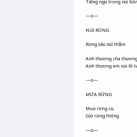
Tiếng ngu trong núi bón
—o—
NÚI RỪNG
Rừng sâu núi thẳm
Anh thương cha thương
Anh thương em núi lở t
—o—
MƯA RỪNG
Mưa rừng cọ,
Gió rừng thông
—o—