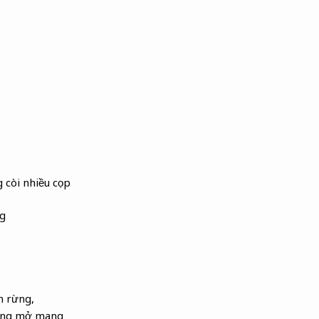
g còi nhiều cọp
ng
 rừng,
đừng mở mang