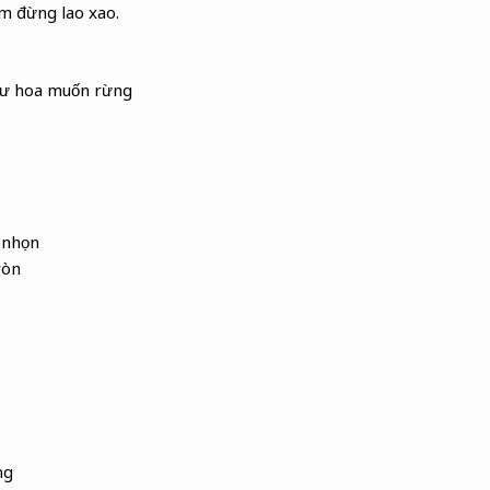
 đừng lao xao.
hư hoa muốn rừng
 nhọn
ròn
ng