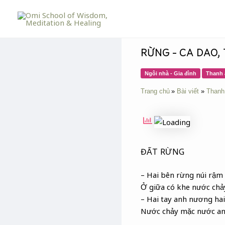
Skip
Post
to
navigation
content
RỪNG – CA DAO,
Ngôi nhà - Gia đình
Thanh 
Trang chủ
Bài viết
Thanh
ĐẤT RỪNG
– Hai bên rừng núi rậm 
Ở giữa có khe nước chả
– Hai tay anh nương hai 
Nước chảy mặc nước an