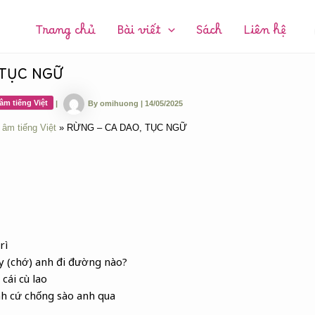
CHUYÊN
MỤC:
Trang chủ
Bài viết
Sách
Liên hệ
 TỤC NGỮ
âm tiếng Việt
|
By
omihuong
|
14/05/2025
 âm tiếng Việt
RỪNG – CA DAO, TỤC NGỮ
rì
y (chớ) anh đi đường nào?
cái cù lao
h cứ chống sào anh qua