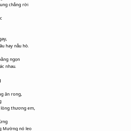
rung chẳng rời
c
gay,
âu hay nẫu hò.
bằng ngọn
ác nhau.
g
ng ăn rong,
g
 lòng thương em,
rừng
g Mường nó leo