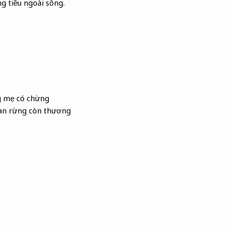
g tiều ngoài sông.
 mẹ có chừng
an rừng còn thương