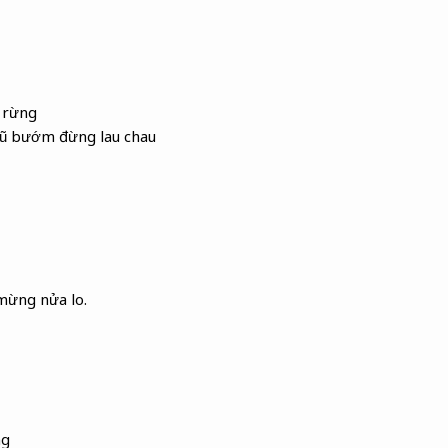
 rừng
lũ bướm đừng lau chau
mừng nửa lo.
ng