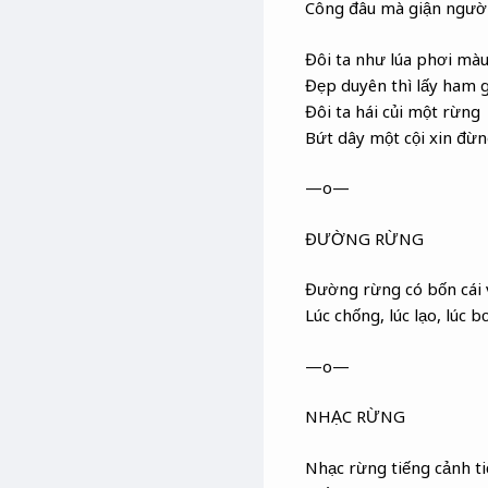
Công đâu mà giận ngườ
Đôi ta như lúa phơi mà
Đẹp duyên thì lấy ham g
Đôi ta hái củi một rừng
Bứt dây một cội xin đừn
—o—
ĐƯỜNG RỪNG
Đường rừng có bốn cái 
Lúc chống, lúc lạo, lúc b
—o—
NHẠC RỪNG
Nhạc rừng tiếng cảnh ti