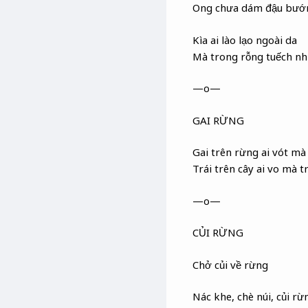
Ong chưa dám đậu bướm
Kìa ai lào lạo ngoài da
Mà trong rỗng tuếch n
—o—
GAI RỪNG
Gai trên rừng ai vót mà
Trái trên cây ai vo mà t
—o—
CỦI RỪNG
Chở củi về rừng
Nác khe, chè núi, củi rừ