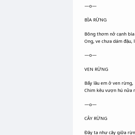
—o—
BÌA RỪNG
Bông thơm nở cạnh bìa
Ong, ve chưa dám đậu, 
—o—
VEN RỪNG
Bấy lâu em ở ven rừng,
Chim kêu vượn hú nửa 
—o—
CÂY RỪNG
Đây ta như cây giữa rừ