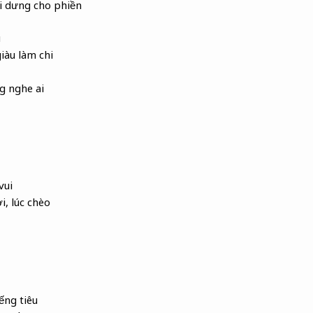
i dưng cho phiền
u
iàu làm chi
g nghe ai
vui
ơi, lúc chèo
ếng tiêu