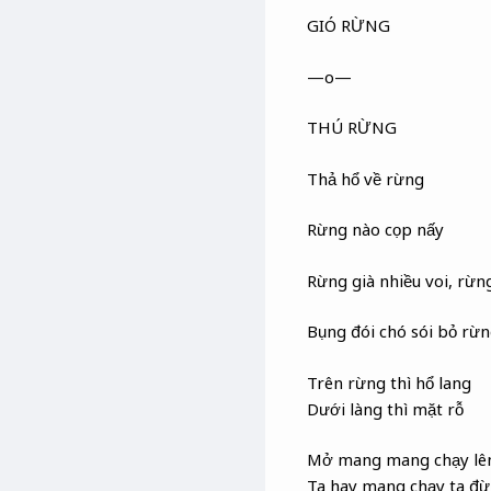
GIÓ RỪNG
—o—
THÚ RỪNG
Thả hổ về rừng
Rừng nào cọp nấy
Rừng già nhiều voi, rừn
Bụng đói chó sói bỏ rừ
Trên rừng thì hổ lang
Dưới làng thì mặt rỗ
Mở mang mang chạy lên
Ta hay mang chạy ta 