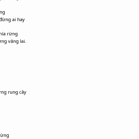
ừng
 đừng ai hay
mía rừng
ng vãng lai.
ừng rung cây
rừng