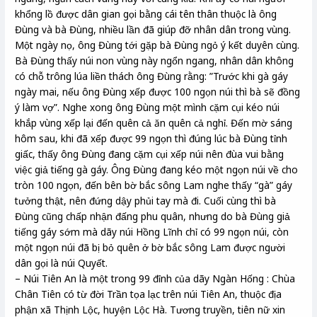
khổng lồ được dân gian gọi bằng cái tên thân thuộc là ông
Đùng và bà Đùng, nhiều lần đã giúp đỡ nhân dân trong vùng.
Một ngày nọ, ông Đùng tới gặp bà Đùng ngỏ ý kết duyên cùng.
Bà Đùng thấy núi non vùng này ngổn ngang, nhân dân không
có chỗ trông lúa liền thách ông Đùng rằng: ”Trước khi gà gáy
ngày mai, nếu ông Đùng xếp được 100 ngọn núi thì bà sẽ đồng
ý làm vợ”. Nghe xong ông Đùng một mình cặm cụi kéo núi
khắp vùng xếp lại đến quên cả ăn quên cả nghỉ. Đến mờ sáng
hôm sau, khi đã xếp được 99 ngọn thì đúng lúc bà Đùng tỉnh
giấc, thấy ông Đùng đang cặm cụi xếp núi nên đùa vui bằng
việc giả tiếng gà gáy. Ông Đùng đang kéo một ngọn núi về cho
tròn 100 ngọn, đến bên bờ bắc sông Lam nghe thấy “gà” gáy
tưởng thật, nên đứng dậy phủi tay mà đi. Cuối cùng thì bà
Đùng cũng chấp nhận đấng phu quân, nhưng do bà Đùng giả
tiếng gáy sớm mà dãy núi Hồng Lĩnh chỉ có 99 ngọn núi, còn
một ngọn núi đã bị bỏ quên ở bờ bắc sông Lam được người
dân gọi là núi Quyết.
– Núi Tiên An là một trong 99 đỉnh của dãy Ngàn Hống : Chùa
Chân Tiên có từ đời Trần tọa lạc trên núi Tiên An, thuộc địa
phận xã Thịnh Lộc, huyện Lộc Hà. Tương truyền, tiên nữ xin