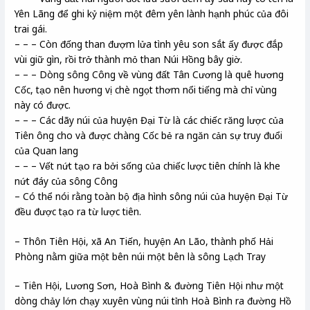
Yên Lãng để ghi kỷ niệm một đêm yên lành hạnh phúc của đôi
trai gái.
– – – Còn đống than đượm lửa tình yêu son sắt ấy được đắp
vùi giữ gìn, rồi trở thành mỏ than Núi Hồng bây giờ.
– – – Dòng sông Công về vùng đất Tân Cương là quê hương
Cốc, tạo nên hương vị chè ngọt thơm nổi tiếng mà chỉ vùng
này có được.
– – – Các dãy núi của huyện Đại Từ là các chiếc răng lược của
Tiên ông cho và được chàng Cốc bẻ ra ngăn cản sự truy đuổi
của Quan lang
– – – Vết nứt tạo ra bởi sống của chiếc lược tiên chính là khe
nứt đáy của sông Công
– Có thể nói rằng toàn bộ địa hình sông núi của huyện Đại Từ
đều được tạo ra từ lược tiên.
– Thôn Tiên Hội, xã An Tiến, huyện An Lão, thành phố Hải
Phòng nằm giữa một bên núi một bên là sông Lạch Tray
– Tiên Hội, Lương Sơn, Hoà Bình & đường Tiên Hội như một
dòng chảy lớn chạy xuyên vùng núi tỉnh Hoà Bình ra đường Hồ