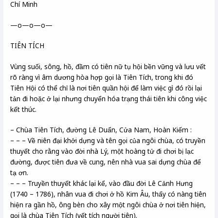
Chí Minh
—o—o—o—
TIÊN TÍCH
Vùng suối, sông, hồ, đầm có tiên nữ tụ hội bền vững và lưu vết
rõ ràng vì âm dương hòa hợp gọi là Tiên Tích, trong khi đó
Tiên Hội có thể chỉ là nơi tiên quần hội để làm việc gì đó rồi lại
tản đi hoặc ở lại nhưng chuyển hóa trạng thái tiên khi công việc
kết thúc.
– Chùa Tiên Tích, đường Lê Duẩn, Cửa Nam, Hoàn Kiếm :
– – – Về niên đại khởi dựng và tên gọi của ngôi chùa, có truyền
thuyết cho rằng vào đời nhà Lý, một hoàng tử đi chơi bị lạc
đường, được tiên đưa về cung, nên nhà vua sai dựng chùa để
tạ ơn.
– – – Truyền thuyết khác lại kể, vào đầu đời Lê Cảnh Hưng
(1740 – 1786), nhân vua đi chơi ở hồ Kim Âu, thấy có nàng tiên
hiện ra gần hồ, ông bèn cho xây một ngôi chùa ở nơi tiên hiện,
gọi là chùa Tiên Tích (vết tích người tiên).