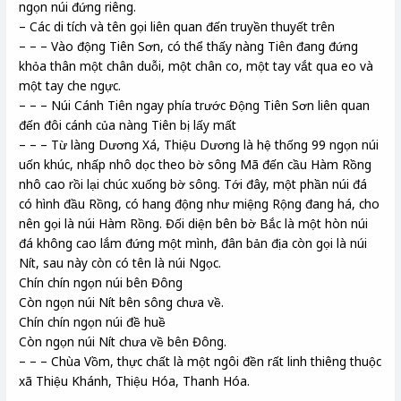
ngọn núi đứng riêng.
– Các di tích và tên gọi liên quan đến truyền thuyết trên
– – – Vào động Tiên Sơn, có thể thấy nàng Tiên đang đứng
khỏa thân một chân duỗi, một chân co, một tay vắt qua eo và
một tay che ngực.
– – – Núi Cánh Tiên ngay phía trước Động Tiên Sơn liên quan
đến đôi cánh của nàng Tiên bị lấy mất
– – – Từ làng Dương Xá, Thiệu Dương là hệ thống 99 ngọn núi
uốn khúc, nhấp nhô dọc theo bờ sông Mã đến cầu Hàm Rồng
nhô cao rồi lại chúc xuống bờ sông. Tới đây, một phần núi đá
có hình đầu Rồng, có hang động như miệng Rộng đang há, cho
nên gọi là núi Hàm Rồng. Đối diện bên bờ Bắc là một hòn núi
đá không cao lắm đứng một mình, đân bản địa còn gọi là núi
Nít, sau này còn có tên là núi Ngọc.
Chín chín ngọn núi bên Đông
Còn ngọn núi Nít bên sông chưa về.
Chín chín ngọn núi đề huề
Còn ngọn núi Nít chưa về bên Đông.
– – – Chùa Vồm, thực chất là một ngôi đền rất linh thiêng thuộc
xã Thiệu Khánh, Thiệu Hóa, Thanh Hóa.