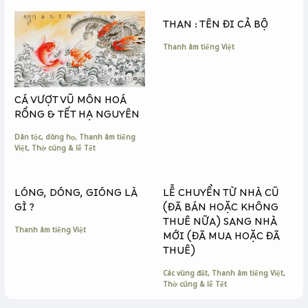
o
g
n
k
e
k
THAN : TÊN ĐI CẢ BỘ
r
Thanh âm tiếng Việt
CÁ VƯỢT VŨ MÔN HOÁ
RỒNG & TẾT HẠ NGUYÊN
Dân tộc, dòng họ
,
Thanh âm tiếng
Việt
,
Thờ cúng & lễ Tết
LÓNG, DÓNG, GIÓNG LÀ
LỄ CHUYỂN TỪ NHÀ CŨ
GÌ ?
(ĐÃ BÁN HOẶC KHÔNG
THUÊ NỮA) SANG NHÀ
Thanh âm tiếng Việt
MỚI (ĐÃ MUA HOẶC ĐÃ
THUÊ)
Các vùng đất
,
Thanh âm tiếng Việt
,
Thờ cúng & lễ Tết