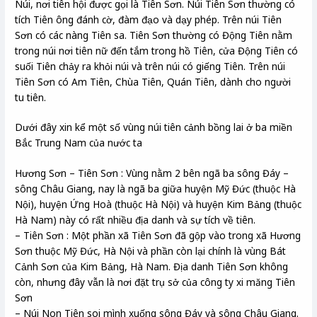
Núi, nơi tiên hội được gọi là Tiên Sơn. Núi Tiên Sơn thường có
tích Tiên ông đánh cờ, đàm đạo và dạy phép. Trên núi Tiên
Sơn có các nàng Tiên sa. Tiên Sơn thường có Động Tiên nằm
trong núi nơi tiên nữ đến tắm trong hồ Tiên, cửa Động Tiên có
suối Tiên chảy ra khỏi núi và trên núi có giếng Tiên. Trên núi
Tiên Sơn có Am Tiên, Chùa Tiên, Quán Tiên, dành cho người
tu tiên.
Dưới đây xin kể một số vùng núi tiên cảnh bồng lai ở ba miền
Bắc Trung Nam của nước ta
Hương Sơn – Tiên Sơn : Vùng nằm 2 bên ngã ba sông Đáy –
sông Châu Giang, nay là ngã ba giữa huyện Mỹ Đức (thuộc Hà
Nội), huyện Ứng Hoà (thuộc Hà Nội) và huyện Kim Bảng (thuộc
Hà Nam) này có rất nhiều địa danh và sự tích về tiên.
– Tiên Sơn : Một phần xã Tiên Sơn đã gộp vào trong xã Hương
Sơn thuộc Mỹ Đức, Hà Nội và phần còn lại chính là vùng Bát
Cảnh Sơn của Kim Bảng, Hà Nam. Địa danh Tiên Sơn không
còn, nhưng đây vẫn là nơi đặt trụ sở của công ty xi măng Tiên
Sơn
– Núi Non Tiên soi mình xuống sông Đáy và sông Châu Giang.