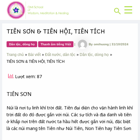
CHUYÊN
Skip
Post
MỤC:
Search
to
navigation
content
TIÊN SƠN & TIÊN HỘI, TIÊN TÍCH
Dân tộc, dòng họ
Thanh âm tiếng Việt
|
By
omihuong
|
31/10/2024
Trang chủ
Bài viết
Đất nước, dân tộc
Dân tộc, dòng họ
TIÊN SƠN & TIÊN HỘI, TIÊN TÍCH
Lượt xem: 87
TIÊN SƠN
Núi là nơi tụ linh khí trời đất. Tiên đại diện cho vận hành linh khí
trời đất do đó được gắn với núi. Các sự tích và địa danh về tiên
ở khắp nơi trên đất nước ta hầu hết được gắn với núi, đặc biệt
là các núi mang tên Tiên như Núi Tiên, Non Tiên hay Tiên Sơn