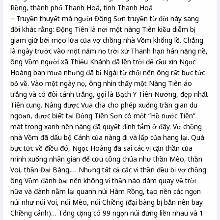
Rồng, thành phố Thanh Hoá, tinh Thanh Hoá
– Truyền thuyết mà người Đông Sơn truyền từ đời này sang
đời khác rằng: Động Tiên là nơi một nàng Tiên kiều diễm bị
giam giữ bởi mẹo lừa của vợ chồng nhà Vồm khổng lồ. Chẳng
là ngày trước vào một năm nọ trời xứ Thanh hạn hán nặng nề,
ông Vồm người xã Thiệu Khánh đã lên trời để cầu xin Ngọc
Hoàng ban mưa nhưng đã bị Ngài từ chối nên ông rất bực tức
bỏ về. Vào một ngày nọ, ông nhìn thấy một Nàng Tiên áo
trắng và có đôi cánh trắng, gọi là Bạch Y Tiên Nương, đẹp nhất
Tiên cung. Nàng được Vua cha cho phép xuống trần gian du
ngoạn, được biết tại Động Tiên Sơn có một “Hồ nước Tiên”
mát trong xanh nên nàng đã quyết định tắm ở đây. Vợ chồng
nhà Vồm đã dấu bộ Cánh của nàng đi và lấp của hang lại. Quá
bực tức về điều đó, Ngọc Hoàng đã sai các vị cận thần của
mình xuống nhân gian để cứu công chúa như thần Mèo, thần
Voi, thần Đại Bàng,… Nhưng tất cả các vị thần đều bị vợ chồng
ông Vồm đánh bại nên không vị thần nào dám quay về trời
nữa và đành nằm lại quanh núi Hàm Rồng, tạo nên các ngọn
núi như núi Voi, núi Mèo, núi Chiềng (đại bàng bị bắn nên bay
Chiềng cánh)… Tổng cộng có 99 ngọn núi đứng liền nhau và 1