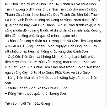
Núi Non Tiên có chùa Non Tiên Hạ ở chân núi và chùa Non
Tiên Thượng ở đỉnh núi. Chùa Non Tiên thờ cha mẹ của Đức
Thánh Cả và núi là nơi hoá của Đức Thánh Cả. Đền Đức Thánh
Cả Hữu Vĩnh là đền thiêng nổi tiếng cả vùng. Nằm đúng chính
giữa nga ba này, đền Đức Thánh Cả bị rơi vào tranh chấp, vì ai
cũng muốn đền thiêng thuộc về địa phận của mình hoặc đường
đến đền thiêng phải đi qua xã mình, huyện mình.
– Chùa Tiên Ông ở chân núi Tượng Lĩnh và Đền Tiên Ông nằm
ở sườn núi Tượng Lĩnh thờ Mãn Nguyệt Tiên Ông, người có
rất nhiều phép tiên, nổi tiếng khắp vùng Bát Cảnh Sơn.
– Quỷ Cốc Tiên Sinh và Khổng Minh Không, hai vị biết phép
tiên được cho là tu ở chùa Vân Mộng, một trong 8 cảnh sơn
của Bát Cảnh Sơn. Chùa Tam Giáo một trong 8 cảnh sơn khác
ngụ ý rằng đây hội tụ Nho Giáo, Phật Giáo và Lão Giáo.
– Làng Tiên Mai nằm ở khúc quanh sông Đáy uốn theo Tiên
Sơn
– Chùa Tiên thuộc quần thể Chùa Hương
– Động Tiên thuộc quần thể Hương Sơn
Tiên Sơn, Việt Yên, Bắc Giang :