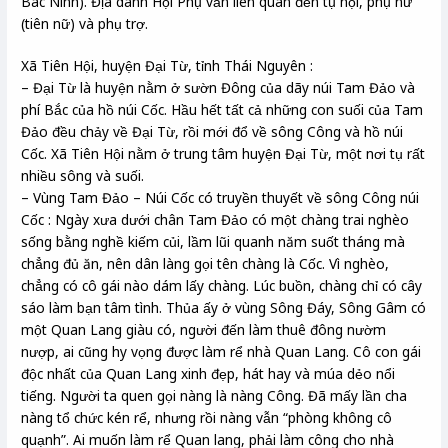
Bác Ninh). Địa danh Hội Phụ vẫn liên quan đến tụ hội, phụ nữ
(tiên nữ) và phụ trợ.
Xã Tiên Hội, huyện Đại Từ, tỉnh Thái Nguyên :
– Đại Từ là huyện nằm ở sườn Đông của dãy núi Tam Đảo và
phí Bắc của hồ núi Cốc. Hầu hết tất cả những con suối của Tam
Đảo đều chảy về Đại Từ, rồi mới đổ về sông Công và hồ núi
Cốc. Xã Tiên Hội nằm ở trung tâm huyện Đại Từ, một nơi tụ rất
nhiều sông và suối.
– Vùng Tam Đảo – Núi Cốc có truyền thuyết về sông Công núi
Cốc : Ngày xưa dưới chân Tam Đảo có một chàng trai nghèo
sống bằng nghề kiếm củi, lầm lũi quanh năm suốt tháng mà
chẳng đủ ăn, nên dân làng gọi tên chàng là Cốc. Vì nghèo,
chẳng có cô gái nào dám lấy chàng. Lúc buồn, chàng chỉ có cây
sáo làm bạn tâm tình. Thủa ấy ở vùng Sông Đáy, Sông Gâm có
một Quan Lang giàu có, người đến làm thuê đông nườm
nượp, ai cũng hy vọng được làm rể nhà Quan Lang. Cô con gái
độc nhất của Quan Lang xinh đẹp, hát hay và múa dẻo nổi
tiếng. Người ta quen gọi nàng là nàng Công. Đã mấy lần cha
nàng tổ chức kén rể, nhưng rồi nàng vẫn “phòng không cô
quạnh”. Ai muốn làm rể Quan lang, phải làm công cho nhà