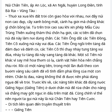
Núi Chân Tiên, ấp An Lộc, xã An Ngãi, huyện Long Điền, tỉnh
Bà Rịa – Vũng Tàu :
– Thuở xa xưa khi đất trời còn giao hòa với nhau, nơi đây núi
non cao đẹp, cây xanh bóng mát, cảnh hạ giới mà chẳng khác
gì chốn bồng lai. Từ trên trời cao sau khi xin phép Mẫu Cửu
Trùng Thiên xuống thăm thú chốn hạ giới, các vị tiên đã chọn
núi đá này làm nơi dừng chân. Các Tiên Ông dắt các Tiên Đồng,
Tiên Cô xuống núi này vui đùa. Các Tiên Ông ngồi trên tảng đá
đàm đạo và đánh cờ, các Tiên Cô thì chạy nhảy tung tăng vui
đùa, nhảy từ tảng đá này sang tảng đá khác. Một số Tiên nữ
khác vì say mê hoa thơm cỏ lạ, cảnh vật hiền hòa nên chẳng
chịu rời. Rồi có một nàng tiên, trong một lần đuổi theo con
bướm vàng sáu cánh đã vô tình dẫm phải lông của một con
nhím. Chân bị đau, nàng không thể đi được nên phải dùng
ngựa để về trời. Trước khi về, các nàng tiên khác đã dùng nước
Giếng Ngọc (Giếng Tiên) ở dưới chân núi để rửa chân cho nàng
và chẳng may gót ngọc in dấu trên mặt đá. Cũng chính vì thế
nên người ta gọi núi này là núi Chân Tiên hay Tiên Cước.
– Di tích liên quan đến truyền thuyết trên
– – – Giếng Tiên