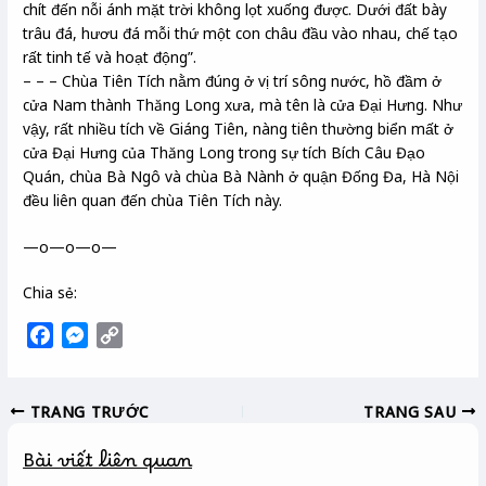
chít đến nỗi ánh mặt trời không lọt xuống được. Dưới đất bày
trâu đá, hươu đá mỗi thứ một con châu đầu vào nhau, chế tạo
rất tinh tế và hoạt động”.
– – – Chùa Tiên Tích nằm đúng ở vị trí sông nước, hồ đầm ở
cửa Nam thành Thăng Long xưa, mà tên là cửa Đại Hưng. Như
vậy, rất nhiều tích về Giáng Tiên, nàng tiên thường biển mất ở
cửa Đại Hưng của Thăng Long trong sự tích Bích Câu Đạo
Quán, chùa Bà Ngô và chùa Bà Nành ở quận Đống Đa, Hà Nội
đều liên quan đến chùa Tiên Tích này.
—o—o—o—
Chia sẻ:
F
M
C
a
e
o
c
s
p
TRANG TRƯỚC
TRANG SAU
e
s
y
b
e
L
Bài viết liên quan
o
n
i