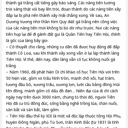
thành gà trắng cất tiếng gáy báo sáng. Các nàng tiên tưởng
trời sáng thật vội bay lên trời, đoạn thành do các nàng tiên xây
đắp lại bị phá nên thành xây mãi chẳng xong. Về sau, An
Dương Vương nhờ thần Kim Quy diệt gà trắng nên công việc
của các nàng tiên mới không bị bỏ dở như trước. Nơi các nàng
tiên họp lại để đi gánh đất gọi là Quần Tiên hay Tiên Hội, chính
là gốc của làng bây giờ.
– Có thuyết cho rằng, những cư dân đã được huy động để đắp
thành Cổ Loa, sau khi thành xây xong vẫn ở lại lập thành làng
Tiên Hội. Vì thế, đến nay, dân làng vẫn có tục không nuôi gà
trắng.
– Năm 1960, đã phát hiện Di chỉ khảo cổ học Tiên Hội với trên
50 hiện vật, gồm vỏ trấu hình tròn, mảnh chõ xôi, hạt trám,
tượng đầu bò, xương trâu, xương lợn, lưỡi câu bằng đồng mũi
tên đồng, mảnh gốm có dấu đồ đan… Niên đại của di chỉ cách
ngày nay trên dưới 3000 năm, chứng tỏ thời đó, người Tiên
Hội đã cư trú đông đúc, sống bằng nghề trồng lúa, chăn nuôi,
săn bắt và săn bắt, làm gốm.
– Tiên Hội đầu thế kỷ XIX là một xã độc lập thuộc tổng Hội Phụ,
huyện Đông Ngàn, phủ Từ Sơn, trấn Kinh Bắc (từ 1831 là tỉnh