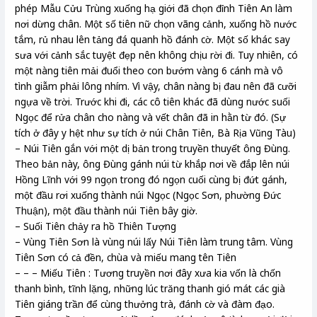
phép Mẫu Cửu Trùng xuống hạ giới đã chọn đỉnh Tiên An làm
nơi dừng chân. Một số tiên nữ chọn vãng cảnh, xuống hồ nước
tắm, rủ nhau lên tảng đá quanh hồ đánh cờ. Một số khác say
sưa với cảnh sắc tuyệt đẹp nên không chịu rời đi. Tuy nhiên, có
một nàng tiên mải đuổi theo con bướm vàng 6 cánh mà vô
tình giẫm phải lông nhím. Vì vậy, chân nàng bị đau nên đã cưỡi
ngựa về trời. Trước khi đi, các cô tiên khác đã dùng nước suối
Ngọc để rửa chân cho nàng và vết chân đã in hằn từ đó. (Sự
tích ở đây y hệt như sự tích ở núi Chân Tiên, Bà Rịa Vũng Tàu)
– Núi Tiên gắn với một dị bản trong truyền thuyết ông Đùng.
Theo bản này, ông Đùng gánh núi từ khắp nơi về đắp lên núi
Hồng Lĩnh với 99 ngọn trong đó ngọn cuối cùng bị đứt gánh,
một đầu rơi xuống thành núi Ngọc (Ngọc Sơn, phường Đức
Thuận), một đầu thành núi Tiên bây giờ.
– Suối Tiên chảy ra hồ Thiên Tượng
– Vùng Tiên Sơn là vùng núi lấy Núi Tiên làm trung tâm. Vùng
Tiên Sơn có cả đền, chùa và miếu mang tên Tiên
– – – Miếu Tiên : Tương truyền nơi đây xưa kia vốn là chốn
thanh bình, tĩnh lặng, những lúc trăng thanh gió mát các già
Tiên giáng trần để cùng thưởng trà, đánh cờ và đàm đạo.