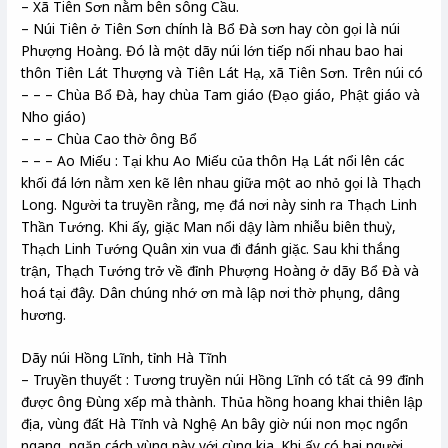
– Xã Tiên Sơn nằm bên sông Cầu.
– Núi Tiên ở Tiên Sơn chính là Bổ Đà sơn hay còn gọi là núi
Phượng Hoàng. Đó là một dãy núi lớn tiếp nối nhau bao hai
thôn Tiên Lát Thượng và Tiên Lát Hạ, xã Tiên Sơn. Trên núi có
– – – Chùa Bổ Đà, hay chùa Tam giáo (Đạo giáo, Phật giáo và
Nho giáo)
– – – Chùa Cao thờ ông Bổ
– – – Ao Miếu : Tại khu Ao Miếu của thôn Hạ Lát nổi lên các
khối đá lớn nằm xen kẽ lên nhau giữa một ao nhỏ gọi là Thạch
Long. Người ta truyền rằng, mẹ đá nơi này sinh ra Thạch Linh
Thần Tướng. Khi ấy, giặc Man nổi dậy làm nhiễu biên thuỳ,
Thạch Linh Tướng Quân xin vua đi đánh giặc. Sau khi thắng
trận, Thạch Tướng trở về đỉnh Phượng Hoàng ở dãy Bổ Đà và
hoá tại đây. Dân chúng nhớ ơn mà lập nơi thờ phụng, dâng
hương.
Dãy núi Hồng Lĩnh, tỉnh Hà Tĩnh
– Truyền thuyết : Tương truyền núi Hồng Lĩnh có tất cả 99 đỉnh
được ông Đùng xếp mà thành. Thủa hồng hoang khai thiên lập
địa, vùng đất Hà Tĩnh và Nghệ An bây giờ núi non mọc ngổn
ngang, ngăn cách vùng này với cùng kia. Khi ấy có hai người