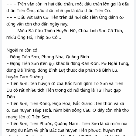
– – – Trên vẫn còn in hai dấu chân, một dấu chân lớn gọi là dấu
chân Tiên Ông, dấu chân nhỏ gọi là dấu chân Tiên Cô.
– – – Dấu vết Bàn Cờ Tiên trên đá nơi các Tiên Ông đánh cờ
cũng vẫn còn cho đến ngày nay.
– – – Miếu Bà Cửu Thiên Huyền Nữ, Chùa Linh Sơn Cổ Tích,
miếu Ông Hổ, Tháp Sư Cô…
Ngoài ra còn có
– Động Tiên Sơn, Phong Nha, Quảng Bình
– Động Tiên Sơn (tên gọi khác là động Đán Đón, Pờ Ngài Tủng,
động Đá Trắng, động Bình Lư) thuộc địa phận xã Bình Lư,
huyện Tam Đường.
– Tiên Sơn : tên huyện cũ của Bắc Ninh gồm Từ Sơn và Tiên
Du có rất nhiều tích Tiên trong đó nổi tiếng là Từ Thức gặp
Tiên
– Tiên Sơn, Tiên Đồng, Hiệp Hoà, Bắc Giang : tên thôn và xã
cũ của huyện Hiệp Hoà, nằm bên sông Cầu. Ở đây còn nhà thờ
mang tên cũ Tiên Sơn.
– Tiên Sơn, Tiên Phước, Quảng Nam : Tiên Sơn là xã miền núi
trung du nằm về phía Bắc của huyện Tiên phước, huyện mà