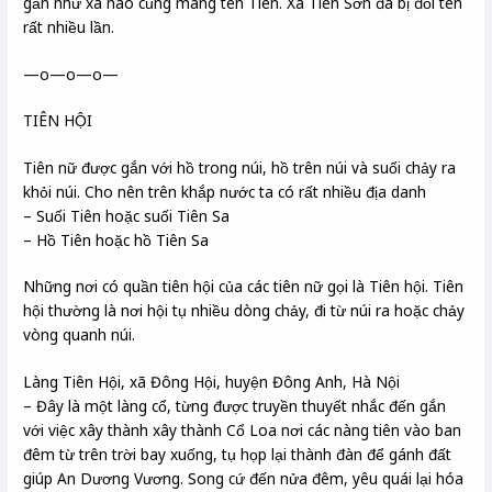
gần như xã nào cũng mang tên Tiên. Xã Tiên Sơn đã bị đổi tên
rất nhiều lần.
—o—o—o—
TIÊN HỘI
Tiên nữ được gắn với hồ trong núi, hồ trên núi và suối chảy ra
khỏi núi. Cho nên trên khắp nước ta có rất nhiều địa danh
– Suối Tiên hoặc suối Tiên Sa
– Hồ Tiên hoặc hồ Tiên Sa
Những nơi có quần tiên hội của các tiên nữ gọi là Tiên hội. Tiên
hội thường là nơi hội tụ nhiều dòng chảy, đi từ núi ra hoặc chảy
vòng quanh núi.
Làng Tiên Hội, xã Đông Hội, huyện Đông Anh, Hà Nội
– Đây là một làng cổ, từng được truyền thuyết nhắc đến gắn
với việc xây thành xây thành Cổ Loa nơi các nàng tiên vào ban
đêm từ trên trời bay xuống, tụ họp lại thành đàn để gánh đất
giúp An Dương Vương. Song cứ đến nửa đêm, yêu quái lại hóa