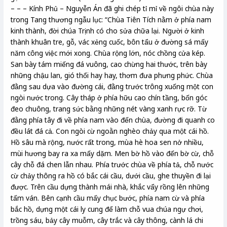
– – – Kính Phủ – Nguyễn Án đã ghi chép tỉ mỉ về ngôi chùa này
trong Tang thương ngẫu lục: “Chùa Tiên Tích nằm ở phía nam
kinh thành, đời chúa Trịnh có cho sửa chữa lại. Người ở kinh
thành khuân tre, gỗ, vác xẻng cuốc, bôn tẩu ở đường sá mấy
năm công việc mới xong. Chùa rộng lớn, nóc chồng cửa kép.
San bày tám miếng đá vuông, cao chừng hai thước, trên bày
những chậu lan, gió thổi hay hay, thơm đưa phưng phức. Chùa
đằng sau dựa vào đường cái, đằng trước trông xuống một con
ngòi nước trong. Cây tháp ở phía hữu cao chín tầng, bốn góc
đeo chuông, trang sức bằng những nét vàng xanh rực rỡ. Từ
đằng phía tây đi về phía nam vào đến chùa, đường đi quanh co
đều lát đá cả. Con ngòi cừ ngoằn nghèo chảy qua một cái hồ.
Hồ sâu mà rộng, nước rất trong, mùa hè hoa sen nở nhiều,
mùi hương bay ra xa mấy dặm. Men bờ hồ vào đến bờ cừ, chỗ
cây chỗ đá chen lẫn nhau. Phía trước chùa về phía tả, chỗ nước
cừ chảy thông ra hồ có bắc cái cầu, dưới cầu, ghe thuyền đi lại
được. Trên cầu dựng thành mái nhà, khắc vẩy rồng lên những
tấm ván. Bên cạnh cầu mấy chục bước, phía nam cừ và phía
bắc hồ, dựng một cái ly cung để làm chỗ vua chúa ngự chơi,
trồng sáu, bảy cây muỗm, cây trắc và cây thông, cành lá chi