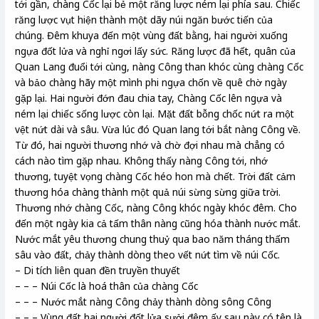
tới gần, chàng Cốc lại bẻ một răng lược ném lại phía sau. Chiếc
răng lược vụt hiện thành một dãy núi ngăn bước tiến của
chúng. Đêm khuya đến một vùng đất bằng, hai người xuống
ngựa đốt lửa và nghỉ ngơi lấy sức. Răng lược đã hết, quân của
Quan Lang đuổi tới cùng, nàng Công than khóc cùng chàng Cốc
và bảo chàng hãy một mình phi ngựa chốn về quê chờ ngày
gặp lại. Hai người đớn đau chia tay, Chàng Cốc lên ngựa và
ném lại chiếc sống lược còn lại. Mặt đất bỗng chốc nứt ra một
vệt nứt dài và sâu. Vừa lúc đó Quan lang tới bắt nàng Công về.
Từ đó, hai người thương nhớ và chờ đợi nhau mà chẳng có
cách nào tìm gặp nhau. Không thấy nàng Công tới, nhớ
thương, tuyệt vọng chàng Cốc héo hon mà chết. Trời đất cảm
thương hóa chàng thành một quả núi sừng sừng giữa trời.
Thương nhớ chàng Cốc, nàng Công khóc ngày khóc đêm. Cho
đến một ngày kia cả tấm thân nàng cũng hóa thành nước mắt.
Nước mắt yêu thương chung thuỷ qua bao năm tháng thấm
sâu vào đất, chảy thành dòng theo vết nứt tìm về núi Cốc.
– Di tích liên quan đền truyền thuyết
– – – Núi Cốc là hoá thân của chàng Cốc
– – – Nước mắt nàng Công chảy thành dòng sông Công
– – – Vùng đất hai người đốt lửa sưởi đêm ấy sau này có tên là