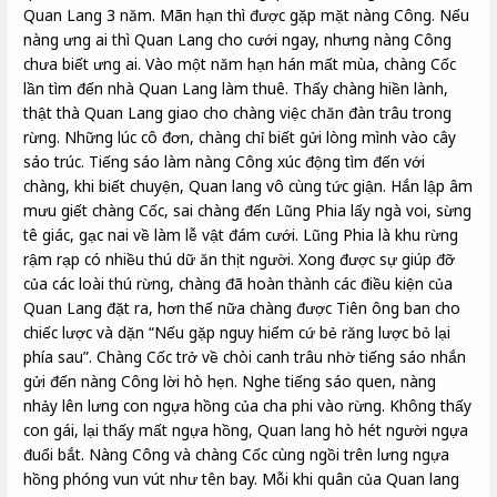
Quan Lang 3 năm. Mãn hạn thì được gặp mặt nàng Công. Nếu
nàng ưng ai thì Quan Lang cho cưới ngay, nhưng nàng Công
chưa biết ưng ai. Vào một năm hạn hán mất mùa, chàng Cốc
lần tìm đến nhà Quan Lang làm thuê. Thấy chàng hiền lành,
thật thà Quan Lang giao cho chàng việc chăn đàn trâu trong
rừng. Những lúc cô đơn, chàng chỉ biết gửi lòng mình vào cây
sáo trúc. Tiếng sáo làm nàng Công xúc động tìm đến với
chàng, khi biết chuyện, Quan lang vô cùng tức giận. Hắn lập âm
mưu giết chàng Cốc, sai chàng đến Lũng Phia lấy ngà voi, sừng
tê giác, gạc nai về làm lễ vật đám cưới. Lũng Phia là khu rừng
rậm rạp có nhiều thú dữ ăn thịt người. Xong được sự giúp đỡ
của các loài thú rừng, chàng đã hoàn thành các điều kiện của
Quan Lang đặt ra, hơn thế nữa chàng được Tiên ông ban cho
chiếc lược và dặn “Nếu gặp nguy hiểm cứ bẻ răng lược bỏ lại
phía sau”. Chàng Cốc trở về chòi canh trâu nhờ tiếng sáo nhắn
gửi đến nàng Công lời hò hẹn. Nghe tiếng sáo quen, nàng
nhảy lên lưng con ngựa hồng của cha phi vào rừng. Không thấy
con gái, lại thấy mất ngựa hồng, Quan lang hò hét người ngựa
đuổi bắt. Nàng Công và chàng Cốc cùng ngồi trên lưng ngựa
hồng phóng vun vút như tên bay. Mỗi khi quân của Quan lang