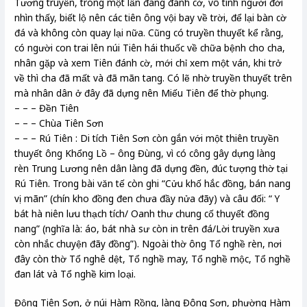
Tương truyền, trong một lần đang đánh cờ, vô tình người đời
nhìn thấy, biết lộ nên các tiên ông vội bay về trời, để lại bàn cờ
đá và không còn quay lại nữa. Cũng có truyền thuyết kể rằng,
có người con trai lên núi Tiên hái thuốc về chữa bệnh cho cha,
nhân gặp và xem Tiên đánh cờ, mới chỉ xem một ván, khi trở
về thì cha đã mất và đã mãn tang. Có lẽ nhờ truyền thuyết trên
mà nhân dân ở đây đã dựng nên Miếu Tiên để thờ phụng.
– – – Đền Tiên
– – – Chùa Tiên Sơn
– – – Rú Tiên : Di tích Tiên Sơn còn gắn với một thiên truyền
thuyết ông Khổng Lồ – ông Đùng, vì có công gây dựng làng
rèn Trung Lương nên dân làng đã dựng đền, đúc tượng thờ tại
Rú Tiên. Trong bài văn tế còn ghi “Cửu khố hắc đồng, bán nang
vị mãn” (chín kho đồng đen chưa đầy nửa đãy) và câu đối: “ Y
bát hà niên lưu thạch tích/ Oanh thư chung cố thuyết đồng
nang” (nghĩa là: áo, bát nhà sư còn in trên đá/Lời truyền xưa
còn nhắc chuyện đãy đồng”). Ngoài thờ ông Tổ nghề rèn, nơi
đây còn thờ Tổ nghê dệt, Tổ nghề may, Tổ nghề mộc, Tổ nghề
đan lát và Tổ nghề kim loại.
Động Tiên Sơn, ở núi Hàm Rồng, làng Đông Sơn, phường Hàm