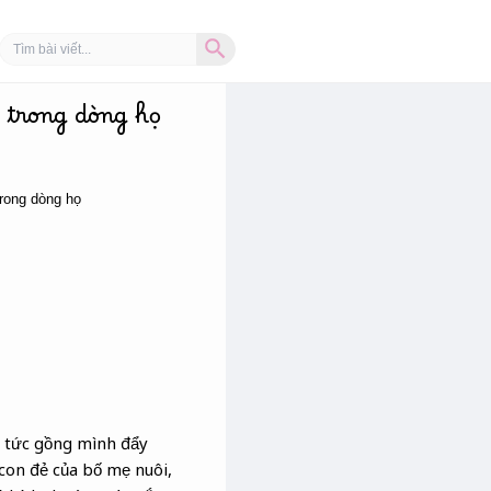
Search Button
Search
for:
 trong dòng họ
trong dòng họ
p tức gồng mình đẩy
 con đẻ của bố mẹ nuôi,