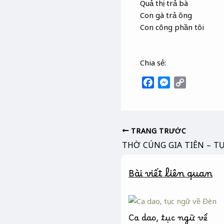
Quả thị trả bà
Con gà trả ông
Con công phần tôi
Chia sẻ:
F
M
C
a
e
o
c
s
p
e
s
y
b
e
L
TRANG TRƯỚC
o
n
i
o
g
n
k
e
k
Bài viết liên quan
r
Ca dao, tục ngữ về