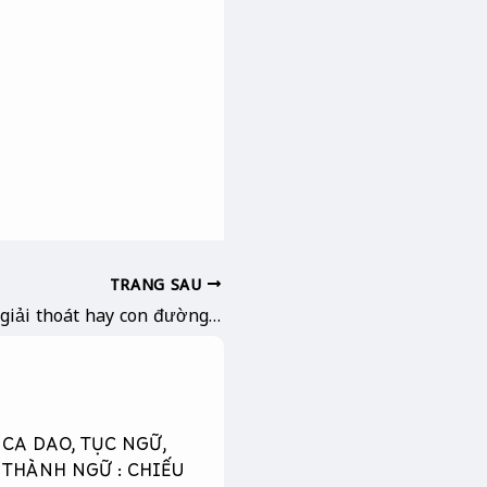
TRANG SAU
Tu : con đường giải thoát hay con đường là chính mình ?
CA DAO, TỤC NGỮ,
THÀNH NGỮ : CHIẾU