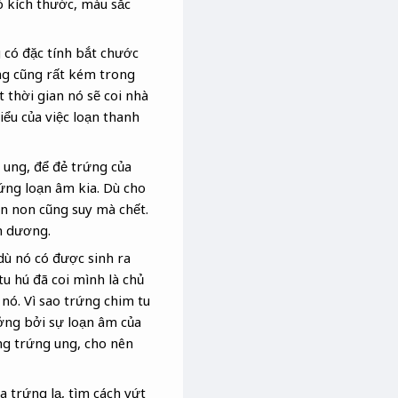
ó kích thước, màu sắc
g có đặc tính bắt chước
ng cũng rất kém trong
 thời gian nó sẽ coi nhà
iểu của việc loạn thanh
g ung, để đẻ trứng của
rứng loạn âm kia. Dù cho
n non cũng suy mà chết.
m dương.
 dù nó có được sinh ra
tu hú đã coi mình là chủ
 nó. Vì sao trứng chim tu
ởng bởi sự loạn âm của
ng trứng ung, cho nên
 trứng lạ, tìm cách vứt