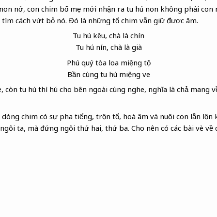
 non nở, con chim bố mẹ mới nhận ra tu hú non không phải con 
 tìm cách vứt bỏ nó. Đó là những tổ chim vẫn giữ được âm.
Tu hú kêu, chà là chín
Tu hú nín, chà là già
Phú quý tòa loa miệng tộ
Bần cùng tu hú miệng ve
, còn tu hú thì hú cho bên ngoài cùng nghe, nghĩa là chả mang về
ố dòng chim có sự pha tiếng, trộn tổ, hoà âm và nuôi con lẫn lộn
, ngôi ta, mà đứng ngôi thứ hai, thứ ba. Cho nên có các bài vè về 