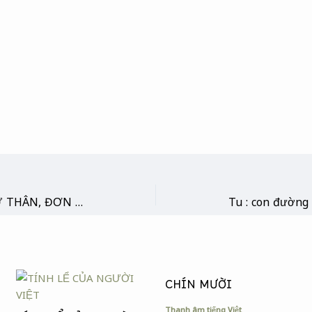
THỜ CÚNG GIA TIÊN – TỰ THÂN, ĐƠN GIẢN & TRỰC TIẾP
CHÍN MƯỜI
Thanh âm tiếng Việt