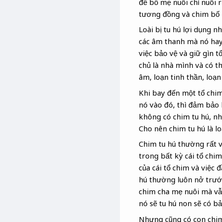
để bố mẹ nuôi chỉ nuôi 
tương đồng và chim bố 
Loài bị tu hú lợi dụng n
các âm thanh mà nó hay 
việc bảo vệ và giữ gìn 
chủ là nhà mình và có th
âm, loạn tinh thần, loạn
Khi bay đến một tổ chim 
nó vào đó, thì đảm bảo 
không có chim tu hú, nh
Cho nên chim tu hú là l
Chim tu hú thường rất vữ
trong bất kỳ cái tổ chim
của cái tổ chim và việc 
hú thường luôn nở trước
chim cha mẹ nuôi mà vẫ
nó sẽ tu hú non sẽ có b
Nhưng cũng có con chim 