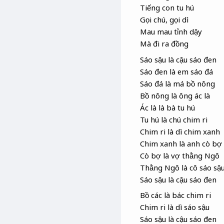
Tiếng con tu hú
Gọi chú, gọi dì
Mau mau tỉnh dậy
Mà đi ra đồng
Sáo sậu là cậu sáo đen
Sáo đen là em sáo đá
Sáo đá là má bồ nông
Bồ nông là ông ác là
Ác là là bà tu hú
Tu hú là chú chim ri
Chim ri là dì chim xanh
Chim xanh là anh cò bợ
Cò bợ là vợ thằng Ngô
Thằng Ngô là cô sáo sậ
Sáo sậu là cậu sáo đen
Bồ các là bác chim ri
Chim ri là dì sáo sậu
Sáo sậu là cậu sáo đen