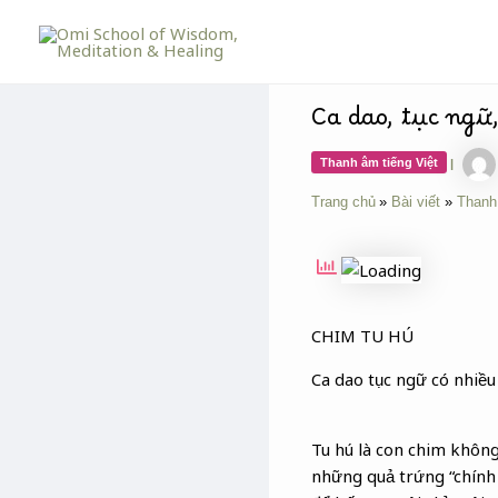
Skip
Post
to
navigation
content
Ca dao, tục ngữ
Thanh âm tiếng Việt
|
Trang chủ
Bài viết
Thanh
CHIM TU HÚ
Ca dao tục ngữ có nhiều
Tu hú là con chim không
những quả trứng “chính c