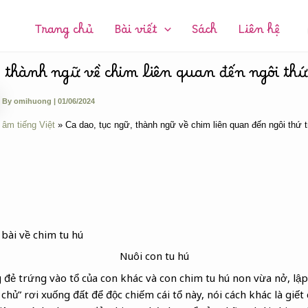
CHUYÊN
MỤC:
Trang chủ
Bài viết
Sách
Liên hệ
, thành ngữ về chim liên quan đến ngôi thứ
By
omihuong
|
01/06/2024
 âm tiếng Việt
Ca dao, tục ngữ, thành ngữ về chim liên quan đến ngôi thứ 
 bài về chim tu hú
Nuôi con tu hú
 đẻ trứng vào tổ của con khác và con chim tu hú non vừa nở, lậ
hủ” rơi xuống đất để độc chiếm cái tổ này, nói cách khác là giết