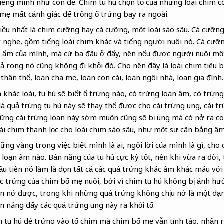
riêng mình như con đẻ. Chim tu hú chọn tổ của những loài chim c
mẹ mất cảnh giác để trống ổ trứng bay ra ngoài.
hiều nhất là chim cưỡng hay cà cưỡng, một loài sáo sậu. Cà cưỡn
nghe, gồm tiếng loài chim khác và tiếng người nuôi nó. Cà cưỡ
tổ ấm của mình, mà cứ bạ đâu ở đấy, nên nếu được người nuôi một
ả rong nó cũng không đi khỏi đó. Cho nên đây là loài chim tiêu b
 thân thể, loạn cha mẹ, loạn con cái, loạn ngôi nhà, loạn gia đình.
khác loài, tu hú sẽ biết ổ trứng nào, có trứng loạn âm, có trứn
là quả trứng tu hú này sẽ thay thế được cho cái trứng ung, cái t
ững cái trứng loạn này sớm muộn cũng sẽ bị ung mà có nở ra co
oài chim thanh lọc cho loài chim sáo sậu, như một sự cân bằng â
ng vàng trong việc biết mình là ai, ngôi lời của mình là gì, cho
 loạn âm nào. Bản năng của tu hú cực kỳ tốt, nên khi vừa ra đời, 
đầu tiên nó làm là dọn tất cả các quả trứng khác âm khác máu với
 trứng của chim bố mẹ nuôi, bởi vì chim tu hú không bị ảnh hư
n nở được, trong khi những quả trứng không chịu nở là một dạ
ản năng đẩy các quả trứng ung này ra khỏi tổ.
tu hú đẻ trứng vào tổ chim mà chim bố mẹ vẫn tỉnh táo, nhận ra