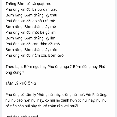
Thằng Bờm có cái quạt mo
Phú ông xin đổi ba bò chín trâu
Bờm rằng: Bờm chẳng lấy trâu
Phú ông xin đổi ao sâu cá mè
Bờm rằng: Bờm chẳng lấy mè
Phú ông xin đổi một bè gỗ lim
Bờm rằng: Bờm chẳng lấy lim
Phú ông xin đổi con chim đồi mồi
Bờm rằng: Bờm chẳng lấy mồi
Phú ông xin đổi nắm xôi, Bờm cười
Theo bạn, Bờm ngu hay Phú ông ngu ? Bờm đúng hay Phú
ông đúng ?
TÂM LÝ PHÚ ÔNG
Phú ông có tâm lý “Đứng núi này, trông núi nọ”. Với Phú ông,
núi nọ cao hơn núi này, cỏ núi nọ xanh hơn cỏ núi này, núi nọ
có tiên còn núi này chỉ có toàn rắn với muỗi….
Phú ông sính ngoại