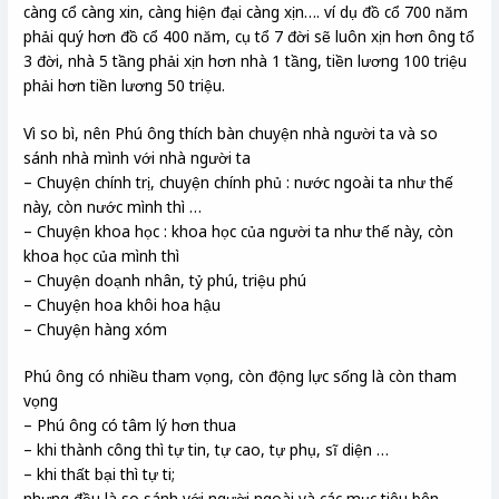
càng cổ càng xin, càng hiện đại càng xịn…. ví dụ đồ cổ 700 năm
phải quý hơn đồ cổ 400 năm, cụ tổ 7 đời sẽ luôn xịn hơn ông tổ
3 đời, nhà 5 tầng phải xịn hơn nhà 1 tầng, tiền lương 100 triệu
phải hơn tiền lương 50 triệu.
Vì so bì, nên Phú ông thích bàn chuyện nhà người ta và so
sánh nhà mình với nhà người ta
– Chuyện chính trị, chuyện chính phủ : nước ngoài ta như thế
này, còn nước mình thì …
– Chuyện khoa học : khoa học của người ta như thế này, còn
khoa học của mình thì
– Chuyện doạnh nhân, tỷ phú, triệu phú
– Chuyện hoa khôi hoa hậu
– Chuyện hàng xóm
Phú ông có nhiều tham vọng, còn động lực sống là còn tham
vọng
– Phú ông có tâm lý hơn thua
– khi thành công thì tự tin, tự cao, tự phụ, sĩ diện …
– khi thất bại thì tự ti;
nhưng đều là so sánh với người ngoài và các mục tiêu bên