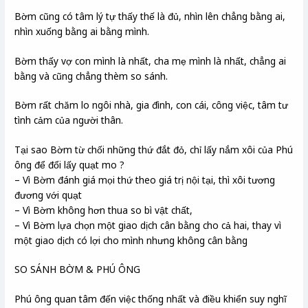
Bờm cũng có tâm lý tự thấy thế là đủ, nhìn lên chẳng bằng ai,
nhìn xuống bằng ai bằng mình.
Bờm thấy vợ con mình là nhất, cha mẹ mình là nhất, chẳng ai
bằng và cũng chẳng thèm so sánh.
Bờm rất chăm lo ngôi nhà, gia đình, con cái, công việc, tâm tư
tình cảm của người thân.
Tại sao Bờm từ chối những thứ đắt đỏ, chỉ lấy nắm xôi của Phú
ông để đổi lấy quạt mo ?
– Vì Bờm đánh giá mọi thứ theo giá trị nội tại, thì xôi tương
đương với quạt
– Vì Bờm không hơn thua so bì vật chất,
– Vì Bờm lựa chọn một giao dịch cân bằng cho cả hai, thay vì
một giao dịch có lợi cho mình nhưng không cân bằng
SO SÁNH BỜM & PHÚ ÔNG
Phú ông quan tâm đến việc thống nhất và điều khiển suy nghĩ