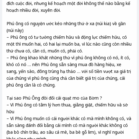
đích cuộc đời, nhưng kế hoạch một đời không thể nào bằng kế
hoạch nhiều đời, xuyên đời.
Phú ông có nguyện ước kéo những thứ ở xa (núi kia) về gần
(núi này)
– Phú ông có tư tưởng chiếm hữu và động lực chiếm hữu, có
một thì muốn hai, có hai lại muốn ba, vì lúc nào cũng còn nhiều
thứ chưa có, cần có, muốn có, phải có.
– Phú ông khao khát những thứ vì phú ông không có nó, ít có,
khó có nó … nên Phú ông sẵn sàng mua đồ hàng hiệu, xe
sang, yến sào, đông trùng hạ thảo … với số tiền vượt xa giá trị
của chúng vì phú ông cũng chả cần biết giá trị của chúng, cái
phú ông cần là có chúng.
Tại sao Phú Ông đòi đổi cái quạt mo của Bờm ?
– Vì Phú ông có tâm lý hơn thua, giằng giật, chiếm hữu và sở
hữu
– Vì Phú ông muốn có cái người khác có mà mình không có, và
sẵn sàng đánh đổi bằng cái mình có mà người khác không có
(ba bò chín trâu, ao sâu cá mè, ba bè gỗ lim), vì nghĩ người
khác cũng như mình