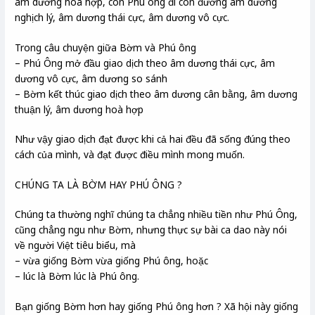
âm dương hoà hợp, còn Phú ông đi con đường âm dương
nghịch lý, âm dương thái cực, âm dương vô cực.
Trong câu chuyện giữa Bờm và Phú ông
– Phú Ông mở đầu giao dịch theo âm dương thái cực, âm
dương vô cực, âm dương so sánh
– Bờm kết thúc giao dịch theo âm dương cân bằng, âm dương
thuận lý, âm dương hoà hợp
Như vậy giao dịch đạt được khi cả hai đều đã sống đúng theo
cách của mình, và đạt được điều mình mong muốn.
CHÚNG TA LÀ BỜM HAY PHÚ ÔNG ?
Chúng ta thường nghĩ chúng ta chẳng nhiều tiền như Phú Ông,
cũng chẳng ngu như Bờm, nhưng thực sự bài ca dao này nói
về người Việt tiêu biểu, mà
– vừa giống Bờm vừa giống Phú ông, hoặc
– lúc là Bờm lúc là Phú ông.
Bạn giống Bờm hơn hay giống Phú ông hơn ? Xã hội này giống