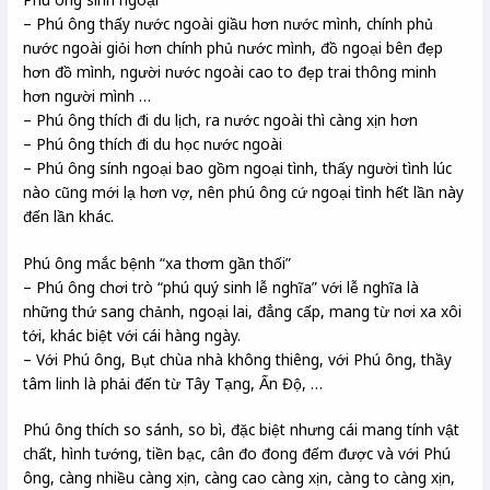
– Phú ông thấy nước ngoài giầu hơn nước mình, chính phủ
nước ngoài giỏi hơn chính phủ nước mình, đồ ngoại bên đẹp
hơn đồ mình, người nước ngoài cao to đẹp trai thông minh
hơn người mình …
– Phú ông thích đi du lịch, ra nước ngoài thì càng xịn hơn
– Phú ông thích đi du học nước ngoài
– Phú ông sính ngoại bao gồm ngoại tình, thấy người tình lúc
nào cũng mới lạ hơn vợ, nên phú ông cứ ngoại tình hết lần này
đến lần khác.
Phú ông mắc bệnh “xa thơm gần thối”
– Phú ông chơi trò “phú quý sinh lễ nghĩa” với lễ nghĩa là
những thứ sang chảnh, ngoại lai, đẳng cấp, mang từ nơi xa xôi
tới, khác biệt với cái hàng ngày.
– Với Phú ông, Bụt chùa nhà không thiêng, với Phú ông, thầy
tâm linh là phải đến từ Tây Tạng, Ấn Độ, …
Phú ông thích so sánh, so bì, đặc biệt nhưng cái mang tính vật
chất, hình tướng, tiền bạc, cân đo đong đếm được và với Phú
ông, càng nhiều càng xịn, càng cao càng xịn, càng to càng xịn,