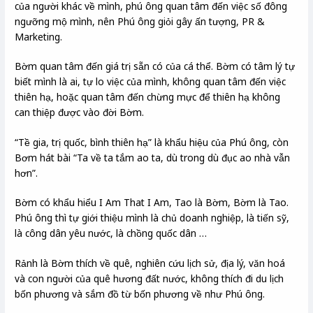
của người khác về mình, phú ông quan tâm đến việc số đông
ngưỡng mộ mình, nên Phú ông giỏi gây ấn tượng, PR &
Marketing.
Bờm quan tâm đến giá trị sẵn có của cá thể. Bờm có tâm lý tự
biết mình là ai, tự lo việc của mình, không quan tâm đến việc
thiên hạ, hoặc quan tâm đến chừng mực để thiên hạ không
can thiệp được vào đời Bờm.
“Tề gia, trị quốc, bình thiên hạ” là khẩu hiệu của Phú ông, còn
Bơm hát bài “Ta về ta tắm ao ta, dù trong dù đục ao nhà vẫn
hơn”.
Bờm có khẩu hiểu I Am That I Am, Tao là Bờm, Bờm là Tao.
Phú ông thì tự giới thiệu mình là chủ doanh nghiệp, là tiến sỹ,
là công dân yêu nước, là chồng quốc dân …
Rảnh là Bờm thích về quê, nghiên cứu lịch sử, địa lý, văn hoá
và con người của quê hương đất nước, không thích đi du lịch
bốn phương và sắm đồ từ bốn phương về như Phú ông.