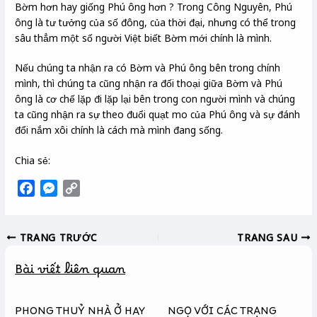
Bờm hơn hay giống Phú ông hơn ? Trong Công Nguyên, Phú
ông là tư tưởng của số đông, của thời đại, nhưng có thể trong
sâu thẳm một số người Việt biết Bờm mới chính là mình.
Nếu chúng ta nhận ra có Bờm và Phú ông bên trong chính
mình, thì chúng ta cũng nhận ra đối thoại giữa Bờm và Phú
ông là cơ chế lặp đi lặp lại bên trong con người mình và chúng
ta cũng nhận ra sự theo đuổi quạt mo của Phú ông và sự đánh
đổi nắm xôi chính là cách mà mình đang sống.
Chia sẻ:
F
M
C
a
e
o
c
s
p
TRANG TRƯỚC
TRANG SAU
e
s
y
b
e
L
Bài viết liên quan
o
n
i
o
g
n
k
e
k
PHONG THUỶ NHÀ Ở HAY
NGỌ VỚI CÁC TRẠNG