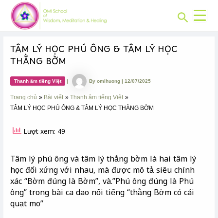
CHUYÊN
Skip
Post
MỤC:
Search
to
navigation
content
TÂM LÝ HỌC PHÚ ÔNG & TÂM LÝ HỌC
THẰNG BỜM
Thanh âm tiếng Việt
|
By
omihuong
|
12/07/2025
Trang chủ
Bài viết
Thanh âm tiếng Việt
TÂM LÝ HỌC PHÚ ÔNG & TÂM LÝ HỌC THẰNG BỜM
Lượt xem: 49
Tâm lý phú ông và tâm lý thằng bờm là hai tâm lý
học đối xứng với nhau, mà được mô tả siêu chính
xác “Bờm đúng là Bờm”, và.”Phú ông đúng là Phú
ông” trong bài ca dao nổi tiếng “thằng Bờm có cái
quạt mo”