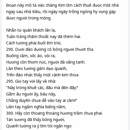
Đoạn này mô tả việc chàng Kim tìm cách thuê được một nhà
ngay sau nhà Kiều, rồi ngày ngày trông ngóng hy vọng gặp
được người trong mộng.
Nhẫn từ quán khách lân la,
Tuần trăng thấm thoắt nay đà thèm hai.
Cách tường phải buổi êm trời,
290. Dưới đào dường có bóng người thướt tha.
Buông cầm, xốc áo, vội ra,
Hương còn thơm nức, người đà vắng tanh.
Lần theo tường gấm dạo quanh,
Trên đào nhác thấy một cành kim thoa.
295. Giơ tay với lấy về nhà:
“Này trong khuê các, đâu mà đến đây?
Gẫm âu người ấy, báu này,
Chẳng duyên chưa dễ vào tay ai cầm!”
Liền tay ngắm nghía biếng nằm,
300. Hãy còn thoang thoảng hương trầm chưa phai.
Tan sương đã thấy bóng người,
Quanh tường ra ý tìm tòi ngẩn ngơ.