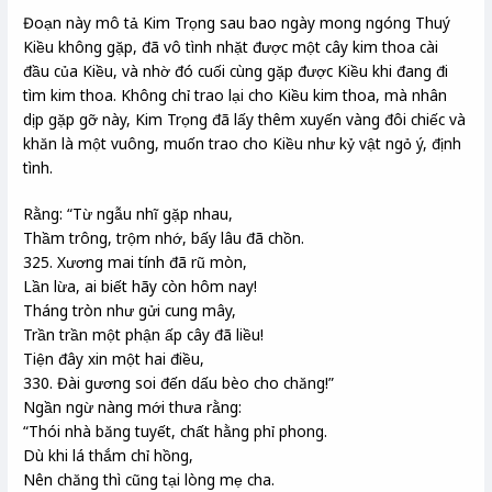
Đoạn này mô tả Kim Trọng sau bao ngày mong ngóng Thuý
Kiều không gặp, đã vô tình nhặt được một cây kim thoa cài
đầu của Kiều, và nhờ đó cuối cùng gặp được Kiều khi đang đi
tìm kim thoa. Không chỉ trao lại cho Kiều kim thoa, mà nhân
dịp gặp gỡ này, Kim Trọng đã lấy thêm xuyến vàng đôi chiếc và
khăn là một vuông, muốn trao cho Kiều như kỷ vật ngỏ ý, định
tình.
Rằng: “Từ ngẫu nhĩ gặp nhau,
Thầm trông, trộm nhớ, bấy lâu đã chồn.
325. Xương mai tính đã rũ mòn,
Lần lừa, ai biết hãy còn hôm nay!
Tháng tròn như gửi cung mây,
Trần trần một phận ấp cây đã liều!
Tiện đây xin một hai điều,
330. Đài gương soi đến dấu bèo cho chăng!”
Ngần ngừ nàng mới thưa rằng:
“Thói nhà băng tuyết, chất hằng phỉ phong.
Dù khi lá thắm chỉ hồng,
Nên chăng thì cũng tại lòng mẹ cha.