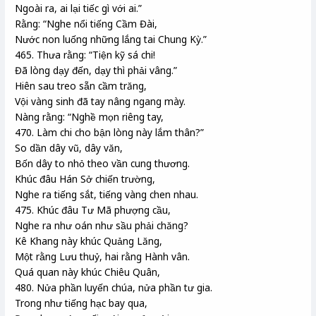
Ngoài ra, ai lại tiếc gì với ai.”
Rằng: “Nghe nổi tiếng Cầm Đài,
Nước non luống những lắng tai Chung Kỳ.”
465. Thưa rằng: “Tiện kỹ sá chi!
Đã lòng dạy đến, dạy thì phải vâng.”
Hiên sau treo sẵn cầm trăng,
Vội vàng sinh đã tay nâng ngang mày.
Nàng rằng: “Nghề mọn riêng tay,
470. Làm chi cho bận lòng này lắm thân?”
So dần dây vũ, dây văn,
Bốn dây to nhỏ theo vần cung thương.
Khúc đâu Hán Sở chiến trường,
Nghe ra tiếng sắt, tiếng vàng chen nhau.
475. Khúc đâu Tư Mã phượng cầu,
Nghe ra như oán như sầu phải chăng?
Kê Khang này khúc Quảng Lăng,
Một rằng Lưu thuỷ, hai rằng Hành vân.
Quá quan này khúc Chiêu Quân,
480. Nửa phần luyến chúa, nửa phần tư gia.
Trong như tiếng hạc bay qua,