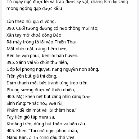
Từ ngày ngỏ được lời và trao được kỷ vật, chàng Kim lại càng
mong ngóng gặp được Kiều
Lần theo núi giả đi vòng,
390. Cuối tường dường có nẻo thông mới rào;
Xắn tay mở khoá động Đào,
Rẽ mây trông tỏ lối vào Thiên Thai.
Mặt nhìn mặt, càng thêm tươi,
Bên lời vạn phúc, bên lời hàn huyên.
395. Sánh vai về chốn thư hiên,
Góp lời phong nguyệt, nặng nguyền non sông.
Trên yên bút giá thi đồng,
Đạm thanh một bức tranh tùng treo trên.
Phong sương được vẻ thiên nhiên,
400. Mặt khen nét bút càng nhìn càng tươi.
Sinh rằng: “Phác hoạ vừa rồi,
Phẩm đề xin một vài lời thêm hoa.”
Tay tiên gió táp mưa sa,
Khoảng trên, dừng bút thảo và bốn câu.
405. Khen: “Tài nhả ngọc phun châu,
Nàng Ban, ả Tạ cũng đâu thế vầy!