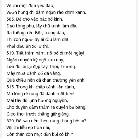
Vẻ chi một đoá yêu đào,
Vườn hồng chi dám ngăn rào chim xanh.
505. Đã cho vào bậc bố kinh,
Đạo tòng phu, lấy chữ trinh làm đầu.
Ra tuồng trên Bộc, trong dâu,
Thì con người ấy ai cầu làm chi!
Phải điều ăn xổi ở thì,
510. Tiết trăm năm, nỡ bỏ đi một ngày!
Ngẫm duyên kỳ ngộ xưa nay,
Lứa đôi ai lại đẹp tày Thôi, Trương.
Mây mưa đánh đổ đá vàng,
Quá chiều nên đã chán chường yến anh.
515. Trong khi chắp cánh liền cành,
Mà lòng rẻ rúng đã dành một bên!
Mái tây để lạnh hương nguyền,
Cho duyên đằm thắm ra duyên bẽ bàng.
Gieo thoi trước chẳng giữ giàng,
520. Để sau nên thẹn cùng chàng bởi ai?
Vội chi liễu ép hoa nài,
Còn thân còn một đền bồi có khi.”