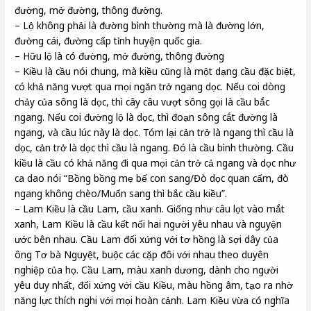
đường, mở đường, thông đường.
– Lộ không phải là đường bình thường mà là đường lớn,
đường cái, đường cấp tỉnh huyện quốc gia.
– Hữu lộ là có đường, mở đường, thông đường
– Kiều là cầu nói chung, mà kiều cũng là một dạng cầu đặc biệt,
có khả năng vượt qua mọi ngăn trở ngang dọc. Nếu coi dòng
chảy của sông là dọc, thì cây câu vượt sông gọi là cầu bắc
ngang. Nếu coi đường lộ là dọc, thì đoạn sông cắt đường là
ngang, và cầu lúc này là dọc. Tóm lại cản trở là ngang thì cầu là
dọc, cản trở là dọc thì cầu là ngang. Đó là cầu bình thường. Cầu
kiều là cầu có khả năng đi qua mọi cản trở cả ngang và dọc như
ca dao nói “Bồng bồng mẹ bế con sang/Đò dọc quan cấm, đò
ngang không chèo/Muốn sang thì bắc cầu kiều”.
– Lam Kiều là cầu Lam, cầu xanh. Giống như câu lọt vào mắt
xanh, Lam Kiều là cầu kết nối hai người yêu nhau và nguyện
ước bên nhau. Cầu Lam đối xứng với tơ hồng là sợi dây của
ông Tơ bà Nguyệt, buộc các cặp đôi với nhau theo duyên
nghiệp của họ. Cầu Lam, màu xanh dương, dành cho người
yêu duy nhất, đối xứng với cầu Kiều, màu hồng âm, tạo ra nhờ
năng lực thích nghi với mọi hoàn cảnh. Lam Kiều vừa có nghĩa