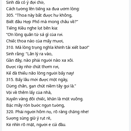
Sinh đà có ý đợi chờ,
Cách tường lên tiếng xa đưa ướm lòng:
305. “Thoa này bắt được hư không,
Biết đâu Hợp Phố mà mong châu về?”
Tiếng Kiều nghe lọt bên kia:
“Ơn lòng quân tử sá gì của rơi.
Chiếc thoa nào của mấy mươi,
310. Mà lòng trọng nghĩa khinh tài xiết bao!”
Sinh rằng: “Lân lý ra vào,
Gần đây, nào phải người nào xa xôi.
Được rày nhờ chút thơm rơi,
Kể đà thiểu não lòng người bấy nay!
315. Bấy lâu mới được một ngày,
Dừng chân, gạn chút niềm tây gọi là.”
Vội về thêm lấy của nhà,
Xuyến vàng đôi chiếc, khăn là một vuông.
Bậc mây rón bước ngọn tường,
320. Phải người hôm nọ, rõ ràng chăng nhe!
Sượng sùng giữ ý rụt rè,
Kẻ nhìn rõ mặt, người e cúi đầu.