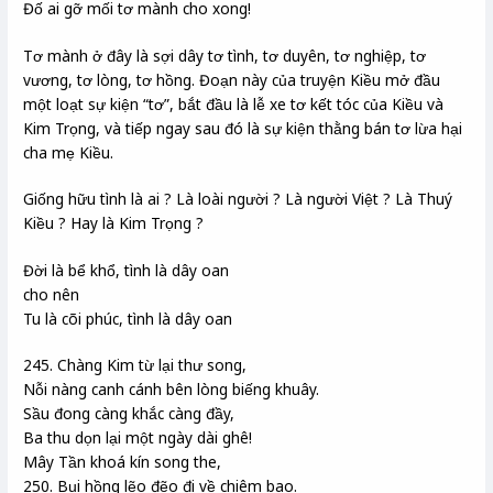
Đố ai gỡ mối tơ mành cho xong!
Tơ mành ở đây là sợi dây tơ tình, tơ duyên, tơ nghiệp, tơ
vương, tơ lòng, tơ hồng. Đoạn này của truyện Kiều mở đầu
một loạt sự kiện “tơ”, bắt đầu là lễ xe tơ kết tóc của Kiều và
Kim Trọng, và tiếp ngay sau đó là sự kiện thằng bán tơ lừa hại
cha mẹ Kiều.
Giống hữu tình là ai ? Là loài người ? Là người Việt ? Là Thuý
Kiều ? Hay là Kim Trọng ?
Đời là bể khổ, tình là dây oan
cho nên
Tu là cõi phúc, tình là dây oan
245. Chàng Kim từ lại thư song,
Nỗi nàng canh cánh bên lòng biếng khuây.
Sầu đong càng khắc càng đầy,
Ba thu dọn lại một ngày dài ghê!
Mây Tần khoá kín song the,
250. Bụi hồng lẽo đẽo đi về chiêm bao.