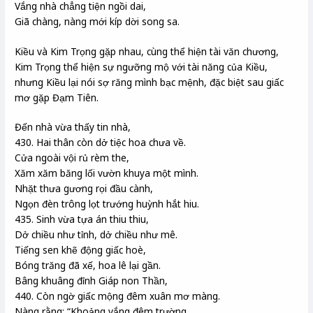
Vắng nhà chẳng tiện ngồi dai,
Giã chàng, nàng mới kíp dời song sa.
Kiều và Kim Trọng gặp nhau, cùng thể hiện tài văn chương,
Kim Trọng thể hiện sự ngưỡng mộ với tài năng của Kiều,
nhưng Kiều lại nói sợ răng mình bạc mệnh, đặc biệt sau giấc
mơ gặp Đạm Tiên.
Đến nhà vừa thấy tin nhà,
430. Hai thân còn dở tiệc hoa chưa về.
Cửa ngoài vội rủ rèm the,
Xăm xăm băng lối vườn khuya một mình.
Nhặt thưa gương rọi đầu cành,
Ngọn đèn trông lọt trướng huỳnh hắt hiu.
435. Sinh vừa tựa án thiu thiu,
Dở chiều như tỉnh, dở chiều như mê.
Tiếng sen khẽ động giấc hoè,
Bóng trăng đã xế, hoa lê lại gần.
Bâng khuâng đỉnh Giáp non Thần,
440. Còn ngờ giấc mộng đêm xuân mơ màng.
Nàng rằng: “Khoảng vắng đêm trường,