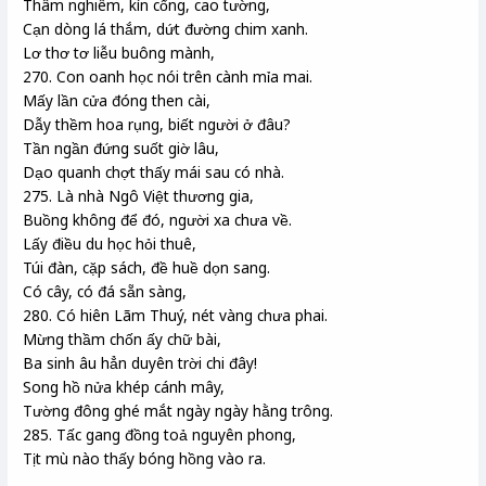
Thâm nghiêm, kín cổng, cao tường,
Cạn dòng lá thắm, dứt đường chim xanh.
Lơ thơ tơ liễu buông mành,
270. Con oanh học nói trên cành mỉa mai.
Mấy lần cửa đóng then cài,
Dẫy thềm hoa rụng, biết người ở đâu?
Tần ngần đứng suốt giờ lâu,
Dạo quanh chợt thấy mái sau có nhà.
275. Là nhà Ngô Việt thương gia,
Buồng không để đó, người xa chưa về.
Lấy điều du học hỏi thuê,
Túi đàn, cặp sách, đề huề dọn sang.
Có cây, có đá sẵn sàng,
280. Có hiên Lãm Thuý, nét vàng chưa phai.
Mừng thầm chốn ấy chữ bài,
Ba sinh âu hẳn duyên trời chi đây!
Song hồ nửa khép cánh mây,
Tường đông ghé mắt ngày ngày hằng trông.
285. Tấc gang đồng toả nguyên phong,
Tịt mù nào thấy bóng hồng vào ra.