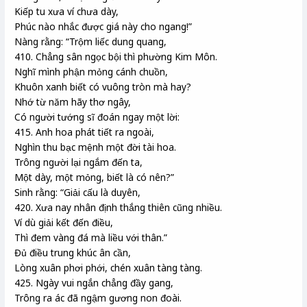
Kiếp tu xưa ví chưa dày,
Phúc nào nhắc được giá này cho ngang!”
Nàng rằng: “Trộm liếc dung quang,
410. Chẳng sân ngọc bội thì phường Kim Môn.
Nghĩ mình phận mỏng cánh chuồn,
Khuôn xanh biết có vuông tròn mà hay?
Nhớ từ năm hãy thơ ngây,
Có người tướng sĩ đoán ngay một lời:
415. Anh hoa phát tiết ra ngoài,
Nghìn thu bạc mệnh một đời tài hoa.
Trông người lại ngắm đến ta,
Một dày, một mỏng, biết là có nên?”
Sinh rằng: “Giải cấu là duyên,
420. Xưa nay nhân định thắng thiên cũng nhiều.
Ví dù giải kết đến điều,
Thì đem vàng đá mà liều với thân.”
Đủ điều trung khúc ân cần,
Lòng xuân phơi phới, chén xuân tàng tàng.
425. Ngày vui ngắn chẳng đầy gang,
Trông ra ác đã ngậm gương non đoài.