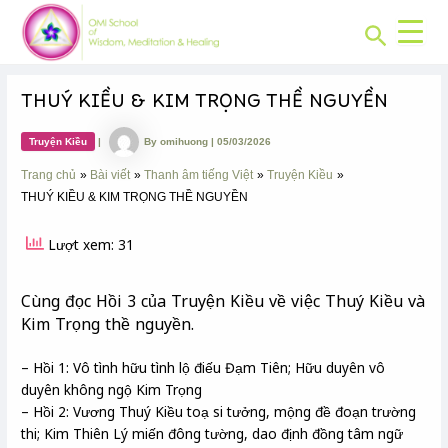
CHUYÊN
Skip
Post
MỤC:
Search
to
navigation
content
THUÝ KIỀU & KIM TRỌNG THỀ NGUYỀN
Truyện Kiều
|
By
omihuong
|
05/03/2026
Trang chủ
Bài viết
Thanh âm tiếng Việt
Truyện Kiều
THUÝ KIỀU & KIM TRỌNG THỀ NGUYỀN
Lượt xem: 31
Cùng đọc Hồi 3 của Truyện Kiều về việc Thuý Kiều và
Kim Trọng thề nguyền.
– Hồi 1: Vô tình hữu tình lộ điếu Đạm Tiên; Hữu duyên vô
duyên không ngộ Kim Trọng
– Hồi 2: Vương Thuý Kiều toạ si tưởng, mộng đề đoạn trường
thi; Kim Thiên Lý miến đông tường, dao định đồng tâm ngữ