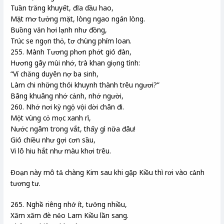
Tuần trăng khuyết, đĩa dầu hao,
Mặt mơ tưởng mặt, lòng ngao ngán lòng.
Buồng văn hơi lạnh như đồng,
Trúc se ngọn thỏ, tơ chùng phím loan.
255. Mành Tương phơn phớt gió đàn,
Hương gây mùi nhớ, trà khan giọng tình:
“Ví chăng duyên nợ ba sinh,
Làm chi những thói khuynh thành trêu ngươi?”
Bâng khuâng nhớ cảnh, nhớ người,
260. Nhớ nơi kỳ ngộ vội dời chân đi.
Một vùng cỏ mọc xanh rì,
Nước ngâm trong vắt, thấy gì nữa đâu!
Gió chiều như gợi cơn sầu,
Vi lô hiu hắt như màu khơi trêu.
Đoạn này mô tả chàng Kim sau khi gặp Kiều thì rơi vào cảnh
tương tư.
265. Nghề riêng nhớ ít, tưởng nhiều,
Xăm xăm đè nẻo Lam Kiều lần sang.