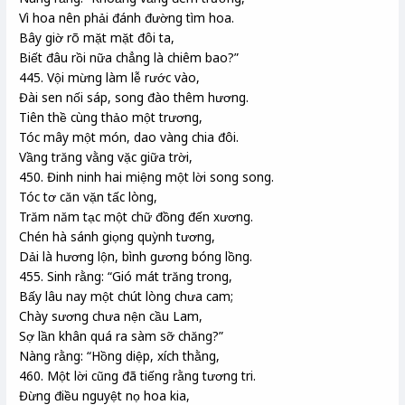
Vì hoa nên phải đánh đường tìm hoa.
Bây giờ rõ mặt mặt đôi ta,
Biết đâu rồi nữa chẳng là chiêm bao?”
445. Vội mừng làm lễ rước vào,
Đài sen nối sáp, song đào thêm hương.
Tiên thề cùng thảo một trương,
Tóc mây một món, dao vàng chia đôi.
Vầng trăng vằng vặc giữa trời,
450. Đinh ninh hai miệng một lời song song.
Tóc tơ căn vặn tấc lòng,
Trăm năm tạc một chữ đồng đến xương.
Chén hà sánh giọng quỳnh tương,
Dải là hương lộn, bình gương bóng lồng.
455. Sinh rằng: “Gió mát trăng trong,
Bấy lâu nay một chút lòng chưa cam;
Chày sương chưa nện cầu Lam,
Sợ lần khân quá ra sàm sỡ chăng?”
Nàng rằng: “Hồng diệp, xích thằng,
460. Một lời cũng đã tiếng rằng tương tri.
Đừng điều nguyệt nọ hoa kia,