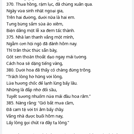
370. Thưa hồng, rậm lục, đã chừng xuân qua.
Ngày vừa sinh nhật ngoại gia,
Trên hai đường, dưới nữa là hai em.
Tưng bừng sắm sửa áo xiêm,
Biện dâng một lễ xa đem tấc thành.
375. Nhà lan thanh vắng một mình,
Ngẫm cơn hội ngộ đã đành hôm nay.
Thì trân thức thức sẵn bày,
Gót sen thoăn thoắt dạo ngay mái tường.
Cách hoa sẽ dặng tiếng vàng,
380. Dưới hoa đã thấy có chàng đứng trông.
“Trách lòng hờ hững với lòng,
Lửa hương chốc để lạnh lùng bấy lâu.
Những là đắp nhớ đổi sầu,
Tuyết sương nhuốm nửa mái đầu hoa râm.”
385. Nàng rằng: “Gió bắt mưa cầm,
Đã cam tệ với tri âm bấy chầy.
Vắng nhà được buổi hôm nay,
Lấy lòng gọi chút ra đây tạ lòng.”