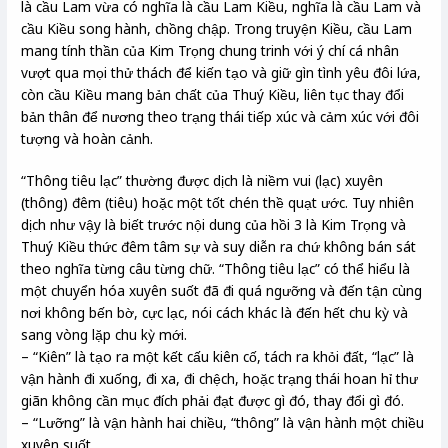
là cầu Lam vừa có nghĩa là cầu Lam Kiều, nghĩa là cầu Lam và
cầu Kiều song hành, chồng chập. Trong truyện Kiều, cầu Lam
mang tính thần của Kim Trọng chung trinh với ý chí cá nhân
vượt qua mọi thử thách để kiến tạo và giữ gìn tình yêu đôi lứa,
còn cầu Kiều mang bản chất của Thuý Kiều, liên tục thay đổi
bản thân để nương theo trạng thái tiếp xúc và cảm xúc với đôi
tượng và hoàn cảnh.
“Thông tiêu lạc” thường được dịch là niềm vui (lạc) xuyên
(thông) đêm (tiêu) hoặc một tốt chén thề quạt ước. Tuy nhiên
dịch như vậy là biết trước nội dung của hồi 3 là Kim Trọng và
Thuý Kiều thức đêm tâm sự và suy diễn ra chứ không bán sát
theo nghĩa từng câu từng chữ. “Thông tiêu lạc” có thể hiểu là
một chuyển hóa xuyên suốt đã đi quá ngưỡng và đến tận cùng
nơi không bến bờ, cực lạc, nói cách khác là đến hết chu kỳ và
sang vòng lặp chu kỳ mới.
– “Kiên” là tạo ra một kết cấu kiên cố, tách ra khỏi đất, “lạc” là
vận hành đi xuống, đi xa, đi chệch, hoặc trạng thái hoan hỉ thư
giãn không cần mục đích phải đạt được gì đó, thay đổi gì đó.
– “Lưỡng” là vận hành hai chiều, “thông” là vận hành một chiều
xuyên suốt.