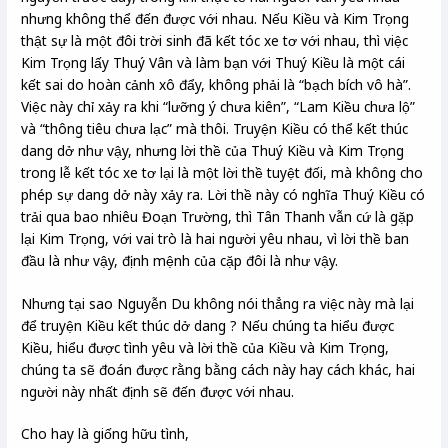
nhưng không thể đến được với nhau. Nếu Kiều và Kim Trọng
thật sự là một đôi trời sinh đã kết tóc xe tơ với nhau, thì việc
Kim Trọng lấy Thuý Vân và làm bạn với Thuý Kiều là một cái
kết sai do hoàn cảnh xô đẩy, không phải là “bạch bích vô hà”.
Việc này chỉ xảy ra khi “lưỡng ý chưa kiên”, “Lam Kiều chưa lộ”
và “thông tiêu chưa lạc” mà thôi. Truyện Kiều có thể kết thúc
dang dở như vậy, nhưng lời thề của Thuý Kiều và Kim Trọng
trong lễ kết tóc xe tơ lại là một lời thề tuyệt đối, mà không cho
phép sự dang dở này xảy ra. Lời thề này có nghĩa Thuý Kiều có
trải qua bao nhiêu Đoạn Trường, thì Tân Thanh vẫn cứ là gặp
lại Kim Trọng, với vai trò là hai người yêu nhau, vì lời thề ban
đầu là như vậy, định mệnh của cặp đôi là như vậy.
Nhưng tại sao Nguyễn Du không nói thẳng ra việc này mà lại
để truyện Kiều kết thúc dở dang ? Nếu chúng ta hiểu được
Kiều, hiểu được tình yêu và lời thề của Kiều và Kim Trọng,
chúng ta sẽ đoán được rằng bằng cách này hay cách khác, hai
người này nhất định sẽ đến được với nhau.
Cho hay là giống hữu tình,