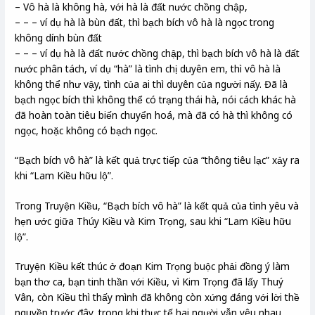
– Vô hà là không hà, với hà là đất nước chồng chập,
– – – ví dụ hà là bùn đất, thì bạch bích vô hà là ngọc trong
không dính bùn đất
– – – ví dụ hà là đất nước chồng chập, thì bạch bích vô hà là đất
nước phân tách, ví dụ “hà” là tình chị duyên em, thì vô hà là
không thể như vậy, tình của ai thì duyên của người nấy. Đã là
bạch ngọc bích thì không thể có trạng thái hà, nói cách khác hà
đã hoàn toàn tiêu biến chuyển hoá, mà đã có hà thì không có
ngọc, hoặc không có bạch ngọc.
“Bạch bích vô hà” là kết quả trực tiếp của “thông tiêu lạc” xảy ra
khi “Lam Kiều hữu lộ”.
Trong Truyện Kiều, “Bạch bích vô hà” là kết quả của tình yêu và
hẹn ước giữa Thúy Kiều và Kim Trọng, sau khi “Lam Kiều hữu
lộ”.
Truyện Kiều kết thúc ở đoạn Kim Trọng buộc phải đồng ý làm
bạn thơ ca, bạn tinh thần với Kiều, vì Kim Trọng đã lấy Thuý
Vân, còn Kiều thì thấy mình đã không còn xứng đáng với lời thề
nguyền trước đây, trong khi thực tế hai người vẫn yêu nhau