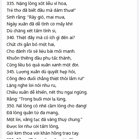
335. Nặng lòng xót liễu vì hoa,
Trẻ thơ đã biết đâu mà dám thưa!“
Sinh rằng: “Rày gió, mai mưa,
Ngày xuân đã dễ tình cờ mấy khi!
Dù chăng xét tấm tình si,
340. Thiệt đây mà có ích gì đến ai?
Chút chi gắn bó một hai,
Cho đành rồi sẽ liệu bài mối manh.
Khuôn thiêng dầu phụ tấc thành,
Cũng liều bỏ quá xuân xanh một đời.
345. Lượng xuân dù quyết hẹp hòi,
Công đeo đuổi chẳng thiệt thòi lắm ru!”
Lặng nghe lời nói như ru,
Chiều xuân dễ khiến, nét thu ngại ngùng.
Rằng: “Trong buổi mới lạ lùng,
350. Nể lòng có nhẽ cầm lòng cho đang!
Đã lòng quân tử đa mang,
Một lời, vâng tạc đá vàng thuỷ chung.”
Được lời như cởi tấm lòng,
Giở kim thoa với khăn hồng trao tay.