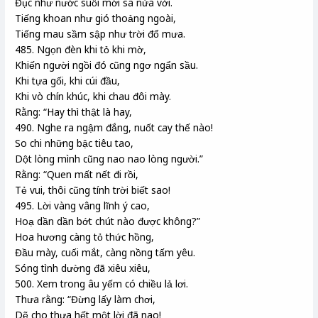
Đục như nước suối mới sa nửa vời.
Tiếng khoan như gió thoảng ngoài,
Tiếng mau sầm sập như trời đổ mưa.
485. Ngọn đèn khi tỏ khi mờ,
Khiến người ngồi đó cũng ngơ ngẩn sầu.
Khi tựa gối, khi cúi đầu,
Khi vò chín khúc, khi chau đôi mày.
Rằng: “Hay thì thật là hay,
490. Nghe ra ngậm đắng, nuốt cay thế nào!
So chi những bậc tiêu tao,
Dột lòng mình cũng nao nao lòng người.”
Rằng: “Quen mất nết đi rồi,
Tẻ vui, thôi cũng tính trời biết sao!
495. Lời vàng vâng lĩnh ý cao,
Hoạ dần dần bớt chút nào được không?”
Hoa hương càng tỏ thức hồng,
Đầu mày, cuối mắt, càng nồng tấm yêu.
Sóng tình dường đã xiêu xiêu,
500. Xem trong âu yếm có chiều lả lơi.
Thưa rằng: “Đừng lấy làm chơi,
Dẽ cho thưa hết một lời đã nao!