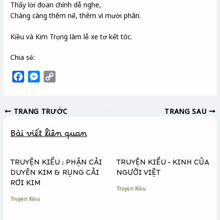
Thấy lời đoan chính dễ nghe,
Chàng càng thêm nể, thêm vì mười phân.
Kiều và Kim Trọng làm lễ xe tơ kết tóc.
Chia sẻ:
F
M
C
a
e
o
c
s
p
TRANG TRƯỚC
TRANG SAU
e
s
y
b
e
L
Bài viết liên quan
o
n
i
o
g
n
k
e
k
TRUYỆN KIỀU : PHẬN CẢI
TRUYỆN KIỀU – KINH CỦA
r
DUYÊN KIM & RỤNG CẢI
NGƯỜI VIỆT
RƠI KIM
Truyện Kiều
Truyện Kiều