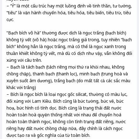
– “Ý” là một cấu trúc hay một luồng định về tinh thần, tư tưởng,
“tiêu” là vận hành chuyển hóa, tiêu hóa, tiêu biến, tiêu trừ, tiêu
cực.
“Bạch bích vô hà” thường được dịch là ngọc trắng (bạch bích)
không tỳ vết (vô hà) hoặc ngọc trắng giá trong, tuy nhiên “bạch
bích” không hẳn là ngọc trắng, mà có thể là ngọc xanh trong
thuần khiết không tỳ vết, mà dù có dịch như vậy, vẫn không đối
xứng với câu trên.
– Bạch là tách bạch (tách riêng mọi thứ ra khỏi nhau, không
chồng chập), thanh bạch (thanh lọc), minh bạch (trung hoà và
xuyên suốt âm dương), trắng bạch (do mất tất cả các sắc màu
khác với trắng)
– Bích là ngọc bích là loại ngọc gốc silicat, thường có màu lục,
đối xứng với Lam Kiều. Bích cũng là bức tường, bức vẽ, bức
hoạ, bức hình có tính dọc. Bích cũng là trạng thái đất nước
hoàn toàn hoà quyện thống nhất với nhau để chuyển hoá
hoàn toàn thành ngọc, không còn tình trạng đất riêng, nước
riêng hay đất nước chồng chập nữa, đây chính là cách ngọc
được tạo ra và gốc nghĩa của từ toàn bích.