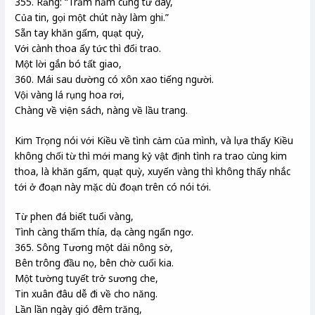
355. Rằng: “Trăm năm cũng từ đây,
Của tin, gọi một chút này làm ghi.”
Sẵn tay khăn gấm, quạt quỳ,
Với cành thoa ấy tức thì đổi trao.
Một lời gắn bó tất giao,
360. Mái sau dường có xôn xao tiếng người.
Vội vàng lá rụng hoa rơi,
Chàng về viện sách, nàng về lầu trang.
Kim Trọng nói với Kiều về tình cảm của mình, và lựa thấy Kiều
không chối từ thì mới mang kỷ vật định tình ra trao cùng kim
thoa, là khăn gấm, quạt quỳ, xuyến vàng thì không thấy nhắc
tới ở đoạn này mặc dù đoạn trên có nói tới.
Từ phen đá biết tuổi vàng,
Tình càng thấm thía, dạ càng ngẩn ngơ.
365. Sông Tương một dải nông sờ,
Bên trông đầu nọ, bên chờ cuối kia.
Một tường tuyết trở sương che,
Tin xuân đâu dễ đi về cho năng.
Lần lần ngày gió đêm trăng,