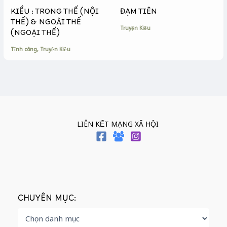
KIỀU : TRONG THẾ (NỘI
ĐẠM TIÊN
THẾ) & NGOÀI THẾ
Truyện Kiều
(NGOẠI THẾ)
Tĩnh công
,
Truyện Kiều
LIÊN KẾT MẠNG XÃ HỘI
CHUYÊN MỤC: