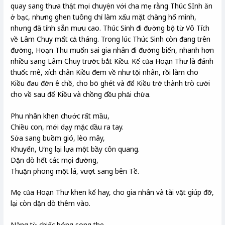
quay sang thưa thật mọi chuyện với cha mẹ rằng Thúc SInh ăn
ở bạc, nhưng ghen tuông chỉ làm xấu mặt chàng hổ mình,
nhưng đã tính sẵn mưu cao. Thúc Sinh đi đường bộ từ Vô Tích
về Lâm Chuy mất cả tháng. Trong lúc Thúc Sinh còn đang trên
đường, Hoạn Thu muốn sai gia nhân đi đường biển, nhanh hơn
nhiều sang Lâm Chuy trước bắt Kiều. Kế của Hoạn Thư là đánh
thuốc mê, xích chân Kiều đem về như tội nhân, rồi làm cho
Kiều đau đớn ê chề, cho bõ ghét và để Kiều trở thành trò cười
cho về sau để Kiều và chồng đều phải chừa.
Phu nhân khen chước rất mầu,
Chiều con, mới dạy mặc dầu ra tay.
Sửa sang buồm gió, lèo mây,
Khuyển, Ưng lại lựa một bầy côn quang.
Dặn dò hết các mọi đường,
Thuận phong một lá, vượt sang bên Tề.
Mẹ của Hoạn Thư khen kế hay, cho gia nhân và tài vật giúp đỡ,
lại còn dặn dò thêm vào.
Nàng từ chiếc bóng song the,