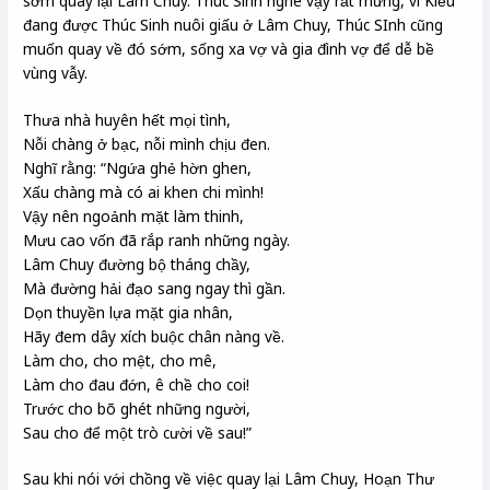
sơm quay lại Lâm Chuy. Thúc Sinh nghe vậy rất mừng, vì Kiều
đang được Thúc Sinh nuôi giấu ở Lâm Chuy, Thúc SInh cũng
muốn quay về đó sớm, sống xa vợ và gia đình vợ để dễ bề
vùng vẫy.
Thưa nhà huyên hết mọi tình,
Nỗi chàng ở bạc, nỗi mình chịu đen.
Nghĩ rằng: “Ngứa ghẻ hờn ghen,
Xấu chàng mà có ai khen chi mình!
Vậy nên ngoảnh mặt làm thinh,
Mưu cao vốn đã rắp ranh những ngày.
Lâm Chuy đường bộ tháng chầy,
Mà đường hải đạo sang ngay thì gần.
Dọn thuyền lựa mặt gia nhân,
Hãy đem dây xích buộc chân nàng về.
Làm cho, cho mệt, cho mê,
Làm cho đau đớn, ê chề cho coi!
Trước cho bõ ghét những người,
Sau cho để một trò cười về sau!”
Sau khi nói với chồng về việc quay lại Lâm Chuy, Hoạn Thư