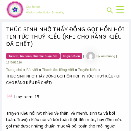
CHUYÊN
Skip
Post
MỤC:
Search
to
navigation
content
THÚC SINH NHỜ THẦY ĐỒNG GỌI HỒN HỎI
TIN TỨC THUÝ KIỀU (KHI CHO RẰNG KIỀU
ĐÃ CHẾT)
Tiên tri, bói toán, thiết kế cuộc đời
Truyện Kiều
|
By
omihuong
|
13/06/2026
Trang chủ
Bài viết
Thanh âm tiếng Việt
Truyện Kiều
THÚC SINH NHỜ THẦY ĐỒNG GỌI HỒN HỎI TIN TỨC THUÝ KIỀU (KHI
CHO RẰNG KIỀU ĐÃ CHẾT)
Lượt xem: 15
Truyện Kiều nói rất nhiều về thân, về mệnh, sinh tử và bói
toán. Truyện Kiều nói về bói toán thật đến mức, hay đến mức
gợi mở được những chuẩn mực về bói toán cho mỗi người