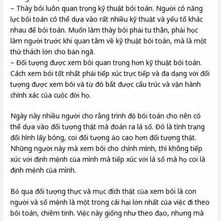
– Thày bói luôn quan trọng kỹ thuật bói toán. Người có năng
lực bói toán có thể dựa vào rất nhiều kỹ thuật và yếu tố khác
nhau để bói toán. Muốn làm thày bói phải tu thân, phải học
làm người trước khi quan tâm về kỹ thuật bói toán, mà là một
thử thách lớn cho bản ngã.
– Đối tượng được xem bói quan trọng hơn kỹ thuật bói toán.
Cách xem bói tốt nhất phải tiếp xúc trực tiếp và đa dạng với đối
tượng được xem bói và từ đó bắt được cấu trúc và vận hành
chính xác của cuộc đời họ.
Ngày này nhiều người cho rằng trình độ bói toán cho nên có
thể dựa vào đối tượng thật mà đoán ra lá số. Đó là tình trạng
đổi hình lấy bóng, coi đối tượng ảo cao hơn đối tượng thật.
Những người này mà xem bói cho chính mình, thì không tiếp
xúc với định mệnh của mình mà tiếp xúc với lá số mà họ coi là
định mệnh của mình.
Bỏ qua đối tượng thực và mục đích thật của xem bói là con
người và số mệnh là một trong cái hại lớn nhất của việc đi theo
bói toán, chiêm tinh. Việc này giống như theo đạo, nhưng mà