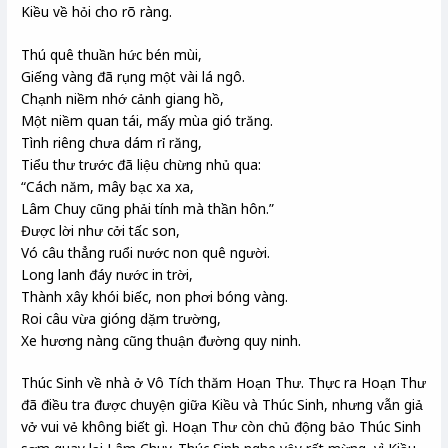
Kiều về hỏi cho rõ ràng.
Thú quê thuần hức bén mùi,
Giếng vàng đã rụng một vài lá ngô.
Chạnh niềm nhớ cảnh giang hồ,
Một niềm quan tái, mấy mùa gió trăng.
Tình riêng chưa dám rỉ răng,
Tiểu thư trước đã liệu chừng nhủ qua:
“Cách năm, mây bạc xa xa,
Lâm Chuy cũng phải tính mà thần hôn.”
Được lời như cởi tấc son,
Vó câu thẳng ruổi nước non quê người.
Long lanh đáy nước in trời,
Thành xây khói biếc, non phơi bóng vàng.
Roi câu vừa gióng dặm trường,
Xe hương nàng cũng thuận đường quy ninh.
Thúc Sinh về nhà ở Vô Tích thăm Hoạn Thư. Thực ra Hoạn Thư
đã điều tra được chuyện giữa Kiều và Thúc Sinh, nhưng vẫn giả
vở vui vẻ không biết gì. Hoạn Thư còn chủ động bảo Thúc Sinh