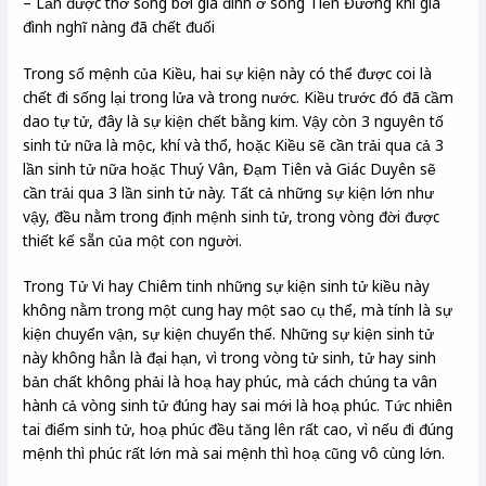
– Lần được thờ sống bởi gia đình ở sông Tiền Đường khi gia
đình nghĩ nàng đã chết đuối
Trong số mệnh của Kiều, hai sự kiện này có thể được coi là
chết đi sống lại trong lửa và trong nước. Kiều trước đó đã cầm
dao tự tử, đây là sự kiện chết bằng kim. Vậy còn 3 nguyên tố
sinh tử nữa là mộc, khí và thổ, hoặc Kiều sẽ cần trải qua cả 3
lần sinh tử nữa hoặc Thuý Vân, Đạm Tiên và Giác Duyên sẽ
cần trải qua 3 lần sinh tử này. Tất cả những sự kiện lớn như
vậy, đều nằm trong định mệnh sinh tử, trong vòng đời được
thiết kế sẵn của một con người.
Trong Tử Vi hay Chiêm tinh những sự kiện sinh tử kiều này
không nằm trong một cung hay một sao cụ thể, mà tính là sự
kiện chuyển vận, sự kiện chuyển thế. Những sự kiện sinh tử
này không hẳn là đại hạn, vì trong vòng tử sinh, tử hay sinh
bản chất không phải là hoạ hay phúc, mà cách chúng ta vân
hành cả vòng sinh tử đúng hay sai mới là hoạ phúc. Tức nhiên
tai điểm sinh tử, hoạ phúc đều tăng lên rất cao, vì nếu đi đúng
mệnh thì phúc rất lớn mà sai mệnh thì hoạ cũng vô cùng lớn.