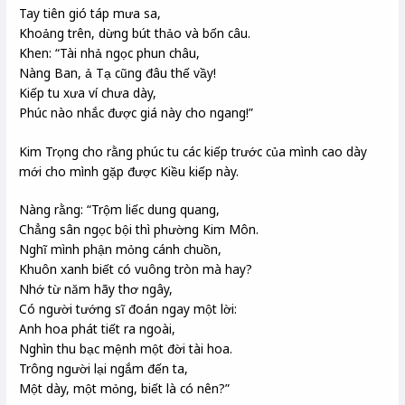
Tay tiên gió táp mưa sa,
Khoảng trên, dừng bút thảo và bốn câu.
Khen: “Tài nhả ngọc phun châu,
Nàng Ban, ả Tạ cũng đâu thế vầy!
Kiếp tu xưa ví chưa dày,
Phúc nào nhắc được giá này cho ngang!”
Kim Trọng cho rằng phúc tu các kiếp trước của mình cao dày
mới cho mình gặp được Kiều kiếp này.
Nàng rằng: “Trộm liếc dung quang,
Chẳng sân ngọc bội thì phường Kim Môn.
Nghĩ mình phận mỏng cánh chuồn,
Khuôn xanh biết có vuông tròn mà hay?
Nhớ từ năm hãy thơ ngây,
Có người tướng sĩ đoán ngay một lời:
Anh hoa phát tiết ra ngoài,
Nghìn thu bạc mệnh một đời tài hoa.
Trông người lại ngắm đến ta,
Một dày, một mỏng, biết là có nên?”