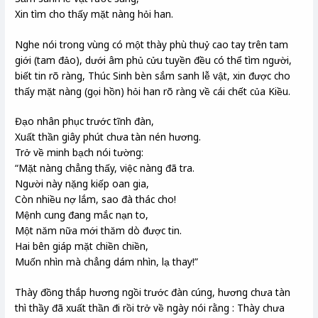
Xin tìm cho thấy mặt nàng hỏi han.
Nghe nói trong vùng có một thày phù thuỷ cao tay trên tam
giới (tam đảo), dưới âm phủ cửu tuyền đều có thể tìm người,
biết tin rõ ràng, Thúc Sinh bèn sắm sanh lễ vật, xin được cho
thấy mặt nàng (gọi hồn) hỏi han rõ ràng về cái chết của Kiều.
Đạo nhân phục trước tĩnh đàn,
Xuất thần giây phút chưa tàn nén hương.
Trở về minh bạch nói tường:
“Mặt nàng chẳng thấy, việc nàng đã tra.
Người này nặng kiếp oan gia,
Còn nhiều nợ lắm, sao đà thác cho!
Mệnh cung đang mắc nạn to,
Một năm nữa mới thăm dò được tin.
Hai bên giáp mặt chiền chiền,
Muốn nhìn mà chẳng dám nhìn, lạ thay!”
Thày đồng thắp hương ngồi trước đàn cúng, hương chưa tàn
thì thầy đã xuất thần đi rồi trở về ngày nói rằng : Thày chưa