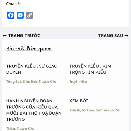
Chia sẻ:
F
M
C
a
e
o
c
s
p
TRANG TRƯỚC
TRANG SAU
e
s
y
b
e
L
Bài viết liên quan
o
n
i
o
g
n
k
e
k
TRUYỆN KIỀU : SƯ GIÁC
TRUYỆN KIỀU : KIM
r
DUYÊN
TRỌNG TÌM KIỀU
Tôn giáo & thần linh
,
Truyện Kiều
Truyện Kiều
HẠNH NGUYỆN ĐOẠN
XEM BÓI
TRƯỜNG CỦA KIỀU QUA
Tiên tri, bói toán, thiết kế cuộc đời
MƯỜI BÀI THƠ HOẠ ĐOẠN
TRƯỜNG
Thiền
,
Truyện Kiều