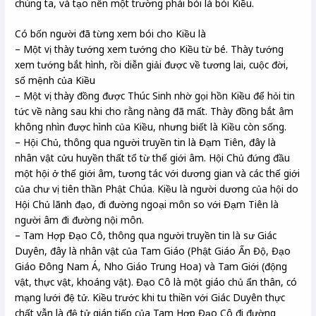
chúng ta, và tạo nên một trường phái bói là bói Kiều.
Có bốn người đã từng xem bói cho Kiều là
– Một vị thày tướng xem tướng cho Kiều từ bé. Thày tướng
xem tướng bắt hình, rồi diễn giải được về tương lai, cuộc đời,
số mệnh của Kiều
– Một vị thày đồng được Thúc Sinh nhờ gọi hồn Kiều để hỏi tin
tức về nàng sau khi cho rằng nàng đã mất. Thày đồng bắt âm
không nhìn được hình của Kiều, nhưng biết là Kiều còn sống.
– Hội Chủ, thông qua người truyền tin là Đạm Tiên, đây là
nhân vật cửu huyền thất tổ từ thế giới âm. Hội Chủ đứng đầu
một hội ở thế giới âm, tương tác với dương gian và các thế giới
của chư vị tiên thần Phật Chúa. Kiều là người dương của hội do
Hội Chủ lãnh đạo, đi đường ngoại môn so với Đạm Tiên là
người âm đi đường nội môn.
– Tam Hợp Đạo Cô, thông qua người truyền tin là sư Giác
Duyên, đây là nhân vật của Tam Giáo (Phật Giáo Ấn Độ, Đạo
Giáo Đông Nam Á, Nho Giáo Trung Hoa) và Tam Giới (động
vật, thực vật, khoáng vật). Đạo Cô là một giáo chủ ẩn thân, có
mạng lưới đệ tử. Kiều trước khi tu thiền với Giác Duyên thực
chất vẫn là đệ tử gián tiếp của Tam Hợp Đạo Cô đi đường