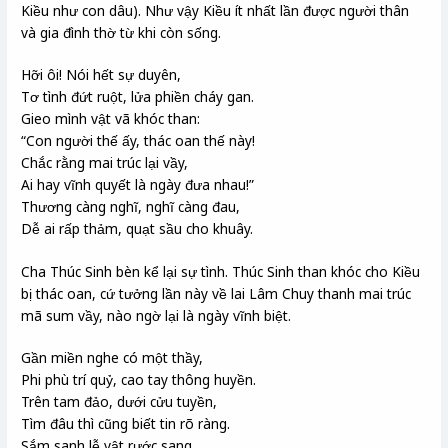
Kiều như con dâu). Như vậy Kiều ít nhất lần được người thân
và gia đình thờ từ khi còn sống.
Hỡi ôi! Nói hết sự duyên,
Tơ tình đứt ruột, lửa phiền cháy gan.
Gieo mình vật vã khóc than:
“Con người thế ấy, thác oan thế này!
Chắc rằng mai trúc lại vầy,
Ai hay vĩnh quyết là ngày đưa nhau!”
Thương càng nghĩ, nghĩ càng đau,
Dễ ai rấp thảm, quạt sầu cho khuây.
Cha Thúc Sinh bèn kể lại sự tình. Thúc Sinh than khóc cho Kiều
bị thác oan, cứ tưởng lần này về lai Lâm Chuy thanh mai trúc
mã sum vầy, nào ngờ lại là ngày vĩnh biệt.
Gần miền nghe có một thầy,
Phi phù trí quỷ, cao tay thông huyền.
Trên tam đảo, dưới cửu tuyền,
Tìm đâu thì cũng biết tin rõ ràng.
Sắm sanh lễ vật rước sang,