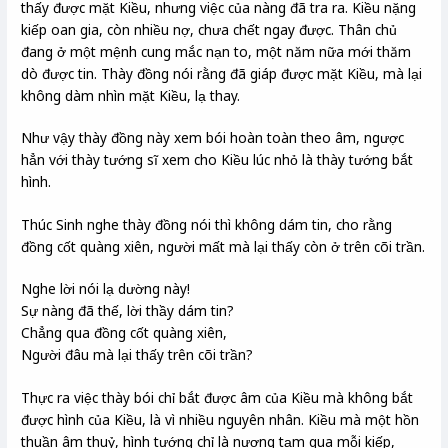
thấy được mặt Kiều, nhưng việc của nàng đã tra ra. Kiều nặng
kiếp oan gia, còn nhiều nợ, chưa chết ngay được. Thân chủ
đang ở một mệnh cung mắc nạn to, một năm nữa mới thăm
dò được tin. Thày đồng nói rằng đã giáp được mặt Kiều, mà lại
không dàm nhìn mặt Kiều, lạ thay.
Như vậy thày đồng này xem bói hoàn toàn theo âm, ngược
hẳn với thày tướng sĩ xem cho Kiều lúc nhỏ là thày tướng bắt
hình.
Thúc Sinh nghe thày đồng nói thì không dám tin, cho rằng
đồng cốt quàng xiên, người mất mà lại thấy còn ở trên cõi trần.
Nghe lời nói lạ dường này!
Sự nàng đã thế, lời thầy dám tin?
Chẳng qua đồng cốt quàng xiên,
Người đâu mà lại thấy trên cõi trần?
Thực ra việc thày bói chỉ bắt được âm của Kiều mà không bắt
được hình của Kiều, là vì nhiều nguyên nhân. Kiều mà một hồn
thuần âm thuỷ, hình tướng chỉ là nương tạm qua mỗi kiếp,