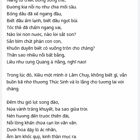
Đường kia nỗi nọ như chia mối sầu.
Bóng dâu đã xế ngang đầu,
Biết đâu ấm lạnh, biết đâu ngọt bùi.
Tóc thề đã chấm ngang vai,
Nào lời non nước, nào lời sắt son?
Sắn bìm chút phận con con,
Khuôn duyên biết có vuông tròn cho chăng?
Thân sao nhiều nỗi bất bằng,
Liều như cung Quảng ả Hằng, nghĩ nao!
Trong lúc đó, Kiều một mình ở Lâm Chuy, không biết gì, vẫn
buồn bã nhớ thương Thúc Sinh và lo lắng cho tương lai với
chàng.
Đêm thu gió lọt song đào,
Nửa vành trăng khuyết, ba sao giữa trời.
Nén hương đến trước thiên đài,
Nỗi lòng khấn chửa cạn lời vân vân.
Dưới hoa dậy lũ ác nhân,
Ầm ầm khốc quỷ, kinh thần mọc ra.