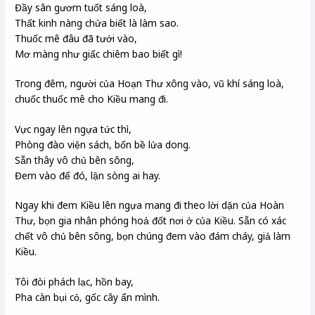
Đầy sân gươm tuốt sáng loà,
Thất kinh nàng chửa biết là làm sao.
Thuốc mê đâu đã tưới vào,
Mơ màng như giấc chiêm bao biết gì!
Trong đêm, người của Hoạn Thư xông vào, vũ khí sáng loà,
chuốc thuốc mê cho Kiều mang đi.
Vực ngay lên ngựa tức thì,
Phòng đào viện sách, bốn bề lửa dong.
Sẵn thây vô chủ bên sông,
Đem vào để đó, lận sòng ai hay.
Ngay khi đem Kiều lên ngựa mang đi theo lời dặn của Hoàn
Thư, bọn gia nhân phóng hoả đốt nơi ở của Kiều. Sẵn có xác
chết vô chủ bên sông, bọn chúng đem vào đám cháy, giả làm
Kiều.
Tôi đòi phách lạc, hồn bay,
Pha càn bụi cỏ, gốc cây ẩn mình.