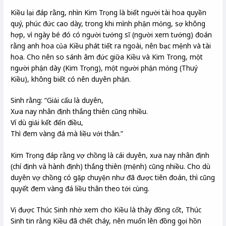
Kiều lại đáp rằng, nhìn Kim Trọng là biết người tài hoa quyền
quý, phúc đức cao dày, trong khi mình phận mỏng, sợ không
hợp, vì ngày bé đó có người tướng sĩ (người xem tướng) đoán
rằng anh hoa của Kiều phát tiết ra ngoài, nên bạc mệnh và tài
hoa. Cho nên so sánh âm đức giữa Kiều và Kim Trong, một
người phận dày (Kim Trọng), một người phận mỏng (Thuý
Kiều), không biết có nên duyên phận.
Sinh rằng: “Giải cấu là duyên,
Xưa nay nhân định thắng thiên cũng nhiều.
Ví dù giải kết đến điều,
Thì đem vàng đá mà liều với thân.”
Kim Trọng đáp rằng vợ chồng là cái duyên, xưa nay nhân định
(chí định và hành định) thắng thiên (mệnh) cũng nhiều. Cho dù
duyên vợ chồng có gặp chuyện như đã được tiên đoán, thì cũng
quyết đem vàng đá liều thân theo tới cùng.
Vị được Thúc Sinh nhờ xem cho Kiều là thày đồng cốt, Thúc
Sinh tin rằng Kiều đã chết cháy, nên muốn lên đồng gọi hồn