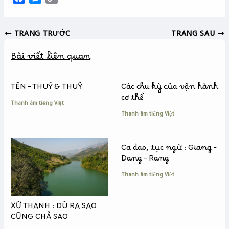
a
e
o
c
s
p
TRANG TRƯỚC
TRANG SAU
e
s
y
b
e
L
Bài viết liên quan
o
n
i
o
g
n
k
e
k
TÊN – THUÝ & THUỲ
Các chu kỳ của vận hành
r
cơ thể
Thanh âm tiếng Việt
Thanh âm tiếng Việt
Ca dao, tục ngữ : Giang –
Dang – Rang
Thanh âm tiếng Việt
XỨ THANH : DÙ RA SAO
CŨNG CHẢ SAO