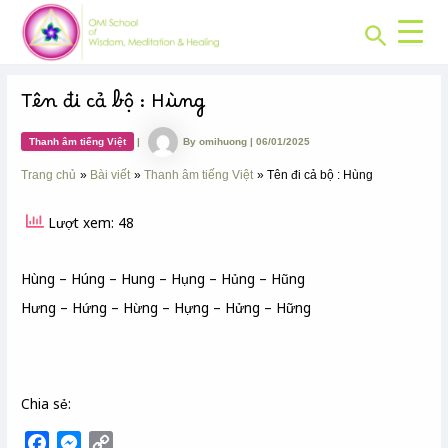
CHUYÊN
Skip
Post
MỤC:
Search
to
navigation
content
Tên đi cả bộ : Hùng
Thanh âm tiếng Việt
|
By
omihuong
|
06/01/2025
Trang chủ
Bài viết
Thanh âm tiếng Việt
Tên đi cả bộ : Hùng
Lượt xem: 48
Hùng – Húng – Hung – Hụng – Hủng – Hũng
Hưng – Hứng – Hừng – Hựng – Hửng – Hững
Chia sẻ:
F
M
C