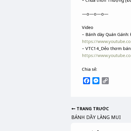
– Chùa thôn Thượng (Đ
—o—o—o—
Video
– Bánh dày Quán Gánh: 
https://www.youtube.
– VTC14_Dẻo thơm bán
https://www.youtube.
Chia sẻ:
F
M
C
a
e
o
c
s
p
e
s
y
b
e
L
TRANG TRƯỚC
o
n
i
BÁNH DẦY LÀNG MUI
o
g
n
k
e
k