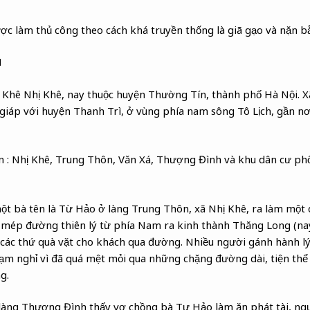
 làm thủ công theo cách khá truyền thống là giã gạo và nặn bằ
H
 Khê Nhị Khê, nay thuộc huyện Thường Tín, thành phố Hà Nội. X
giáp với huyện Thanh Trì, ở vùng phía nam sông Tô Lịch, gần n
n : Nhị Khê, Trung Thôn, Văn Xá, Thượng Đình và khu dân cư ph
t bà tên là Từ Hảo ở làng Trung Thôn, xã Nhị Khê, ra làm một 
 mép đường thiên lý từ phía Nam ra kinh thành Thăng Long (nay 
 các thứ quà vặt cho khách qua đường. Nhiều người gánh hành lý
ạm nghỉ vì đã quá mệt mỏi qua những chặng đường dài, tiện th
g.
làng Thượng Đình thấy vợ chồng bà Tư Hảo làm ăn phát tài, ngư