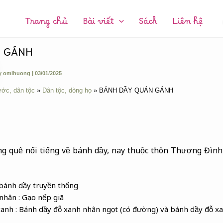
CHUYÊN
MỤC:
Trang chủ
Bài viết
Sách
Liên hệ
N GÁNH
y
omihuong
|
03/01/2025
ước, dân tộc
Dân tộc, dòng họ
BÁNH DẦY QUÁN GÁNH
g quê nổi tiếng về bánh dầy, nay thuộc thôn Thượng Đình
 bánh dầy truyền thống
nhân : Gạo nếp giã
anh : Bánh dầy đỗ xanh nhân ngọt (có đường) và bánh dầy đỗ xa