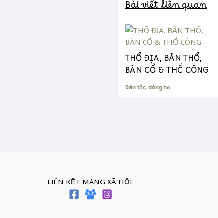
Bài viết liên quan
r
THỔ ĐỊA, BẢN THỔ,
BÀN CỔ & THỔ CÔNG
Dân tộc, dòng họ
LIÊN KẾT MẠNG XÃ HỘI