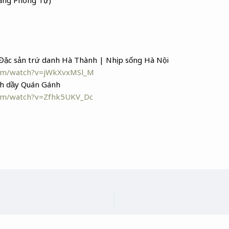
ăng Phong Tự)
Đặc sản trứ danh Hà Thành | Nhịp sống Hà Nội
com/watch?v=jWkXvxMSl_M
h dầy Quán Gánh
com/watch?v=Zfhk5UKV_Dc