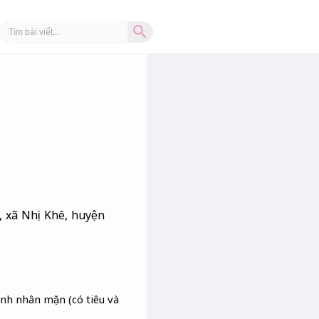
Search Button
Search
for:
, xã Nhị Khê, huyện
nh nhân mặn (có tiêu và