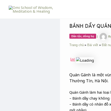
Skip
Post
to
navigation
content
BÁNH DẦY QUÁ
Dân tộc, dòng họ
|
B
Trang chủ
Bài viết
Đất n
Quán Gánh là một vùn
Thường Tín, Hà Nội.
Quán Gánh làm hai loại
– Bánh dầy chay không 
– Bánh dầy có nhân đỗ x
mỡ phần)