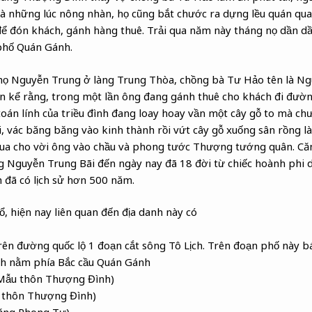
là những lúc nông nhàn, họ cũng bắt chước ra dựng lều quán qua
để đón khách, gánh hàng thuê. Trải qua năm này tháng nọ dần dầ
 phố Quán Gánh.
họ Nguyễn Trung ở làng Trung Thòa, chồng bà Tư Hảo tên là Ngu
n kể rằng, trong một lần ông đang gánh thuê cho khách đi đườ
oán lính của triều đình đang loay hoay vần một cây gỗ to mà ch
i, vác băng băng vào kinh thành rồi vứt cây gỗ xuống sân rồng 
 vua cho vời ông vào chầu và phong tước Thượng tướng quân. Căn
g Nguyễn Trung Bãi đến ngày nay đã 18 đời từ chiếc hoành phi 
đã có lịch sử hơn 500 năm.
ổ, hiện nay liên quan đến địa danh này có
n đường quốc lộ 1 đoạn cắt sông Tô Lịch. Trên đoạn phố này bá
nh nằm phía Bắc cầu Quán Gánh
Mẫu thôn Thượng Đình)
 thôn Thượng Đình)