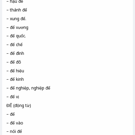
– hậu đế
– thánh đế
– xung đế.
– đế vương
– đế quốc.
– đế chế
– đế đình
– đế đô
– đế hiệu
– đế kinh
– đế nghiệp, nghiệp đế
– đế vị
ĐẾ (động từ)
– đế
– đế vào
– nói đế