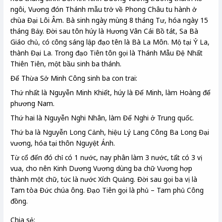
ngôi, Vương đón Thánh mẫu trở về Phong Châu tu hành ở
chùa Đại Lôi Âm. Bà sinh ngày mùng 8 tháng Tư, hóa ngày 15
tháng Bảy. Đời sau tôn húy là Hương Vân Cái Bồ tát, Sa Bà
Giáo chủ, có công sáng lập đạo tên là Bà La Môn. Mộ tại Ỷ La,
thành Đại La. Trong đạo Tiên tôn gọi là Thánh Mẫu Đệ Nhất
Thiên Tiên, một bầu sinh ba thánh.
Đế Thừa Sở Minh Công sinh ba con trai:
Thứ nhất là Nguyễn Minh Khiết, húy là Đế Minh, làm Hoàng đế
phương Nam.
Thứ hai là Nguyễn Nghi Nhân, làm Đế Nghi ở Trung quốc.
Thứ ba là Nguyễn Long Cảnh, hiệu Lý Lang Công Ba Long Đại
vương, hóa tại thôn Nguyệt Ánh.
Từ cổ đến đó chỉ có 1 nước, nay phân làm 3 nước, tất có 3 vị
vua, cho nên Kinh Dương Vương dùng ba chữ Vương hợp
thành một chữ, tức là nước Xích Quảng. Đời sau gọi ba vị là
Tam tòa Đức chúa ông. Đạo Tiên gọi là phủ – Tam phủ Công
đồng.
Chia sẻ: