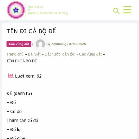
CHUYÊN
Skip
Post
MỤC:
Search
to
navigation
content
TÊN ĐI CẢ BỘ ĐẾ
Các vùng đất
|
By
omihuong
|
07/02/2025
Trang chủ
Bài viết
Đất nước, dân tộc
Các vùng đất
TÊN ĐI CẢ BỘ ĐẾ
Lượt xem: 62
ĐẾ (danh từ)
– Đế
– Cố đế
Thâm căn cố đế
– Đế lọ
– Đế giầy