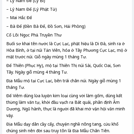
– Lý Nam Đế (Lý Bí)
– Lý Nam Đế (Lý Phật Tử)
– Mai Hắc Đế
– Bà Đế (Đền Bà Đế, Đồ Sơn, Hải Phòng)
Cổ Lôi Ngọc Phả Truyền Thư
Buổi sơ khai tên nước là Cực Lạc, phật hiệu là Di Đà, sinh ra ở
Hòa Bình, ở tại núi Tản Viên, hóa ở Tây Phương Cực Lạc, mộ ở
mặt trước núi. Giỗ ngày mùng 1 tháng Tư.
Đế Thiên (Phục Hy), mộ tại Thiên Thị núi Sài, Quốc Oai, Sơn
Tây. Ngày giỗ mùng 4 tháng Tư.
Địa Mẫu mộ tại Cực Lạc, bên trái chân núi. Ngày giỗ mùng 1
tháng Tư.
Đế Viêm dùng lửa luyện kim loại cùng với làm gốm, dùng kết
thừng làm văn tự, khởi đầu vạch ra Bát quái, phân định Âm
Dương, Ngũ hành, thực là người đã khai mở vận hội văn minh
vậy.
Địa Mẫu dạy dân cầy cấy, chuyện nghề nông tang, cứu khổ
chúng sinh nên đời sau truy tôn là Địa Mẫu Chân Tiên.