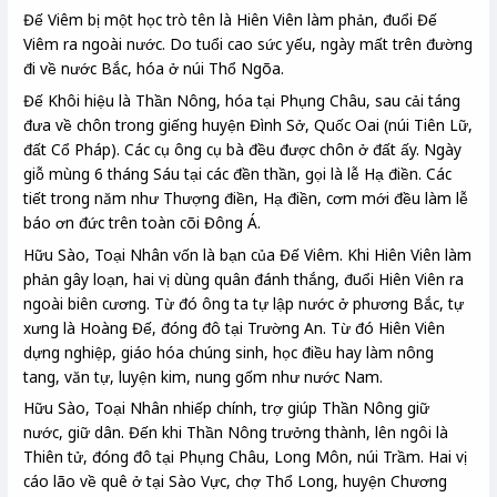
Đế Viêm bị một học trò tên là Hiên Viên làm phản, đuổi Đế
Viêm ra ngoài nước. Do tuổi cao sức yếu, ngày mất trên đường
đi về nước Bắc, hóa ở núi Thổ Ngõa.
Đế Khôi hiệu là Thần Nông, hóa tại Phụng Châu, sau cải táng
đưa về chôn trong giếng huyện Đình Sở, Quốc Oai (núi Tiên Lữ,
đất Cổ Pháp). Các cụ ông cụ bà đều được chôn ở đất ấy. Ngày
giỗ mùng 6 tháng Sáu tại các đền thần, gọi là lễ Hạ điền. Các
tiết trong năm như Thượng điền, Hạ điền, cơm mới đều làm lễ
báo ơn đức trên toàn cõi Đông Á.
Hữu Sào, Toại Nhân vốn là bạn của Đế Viêm. Khi Hiên Viên làm
phản gây loạn, hai vị dùng quân đánh thắng, đuổi Hiên Viên ra
ngoài biên cương. Từ đó ông ta tự lập nước ở phương Bắc, tự
xưng là Hoàng Đế, đóng đô tại Trường An. Từ đó Hiên Viên
dựng nghiệp, giáo hóa chúng sinh, học điều hay làm nông
tang, văn tự, luyện kim, nung gốm như nước Nam.
Hữu Sào, Toại Nhân nhiếp chính, trợ giúp Thần Nông giữ
nước, giữ dân. Đến khi Thần Nông trưởng thành, lên ngôi là
Thiên tử, đóng đô tại Phụng Châu, Long Môn, núi Trầm. Hai vị
cáo lão về quê ở tại Sào Vực, chợ Thổ Long, huyện Chương