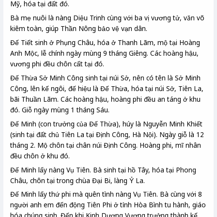
Mỹ, hóa tại đất đó.
Bà mẹ nuôi là nàng Diệu Trinh cùng với ba vị vương tử, văn võ
kiêm toàn, giúp Thần Nông bảo vệ vạn dân.
Đế Tiết sinh ở Phụng Châu, hóa ở Thanh Lãm, mộ tại Hoàng
Anh Mộc, lễ chính ngày mùng 9 tháng Giêng. Các hoàng hậu,
vương phi đều chôn cất tại đó.
Đế Thừa Sở Minh Công sinh tại núi Sở, nên có tên là Sở Minh
Công, lên kế ngôi, đế hiệu là Đế Thừa, hóa tại núi Sở, Tiên La,
bãi Thuần Lãm. Các hoàng hậu, hoàng phi đều an táng ở khu
đó. Giỗ ngày mùng 1 tháng Sáu.
Đế Minh (con trưởng của Đế Thừa), húy là Nguyễn Minh Khiết
(sinh tại đất chủ Tiên La tại Định Công, Hà Nội). Ngày giỗ là 12
tháng 2. Mộ chôn tại chân núi Định Công. Hoàng phi, mĩ nhân
đều chôn ở khu đó.
Đế Minh lấy nàng Vụ Tiên. Bà sinh tại hồ Tây, hóa tại Phong
Châu, chôn tại trong chùa Đại Bi, làng Ỷ La.
Đế Minh lấy thứ phi mà quên tình nàng Vụ Tiên. Bà cùng với 8
người anh em đến động Tiên Phi ở tỉnh Hòa Bình tu hành, giáo
hóa chúng sinh. Đến khi Kinh Dương Vương trưởng thành kế