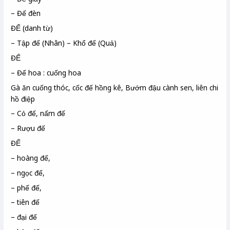
– Đế đèn
ĐẾ (danh từ)
– Tập đế (Nhân) – Khổ đế (Quả)
ĐẾ
– Đế hoa : cuống hoa
Gà ăn cuống thóc, cốc đế hồng kê, Bướm đậu cành sen, liên chi
hồ điệp
– Cỏ đế, nấm đế
– Rượu đế
ĐẾ
– hoàng đế,
– ngọc đế,
– phế đế,
– tiên đế
– đại đế