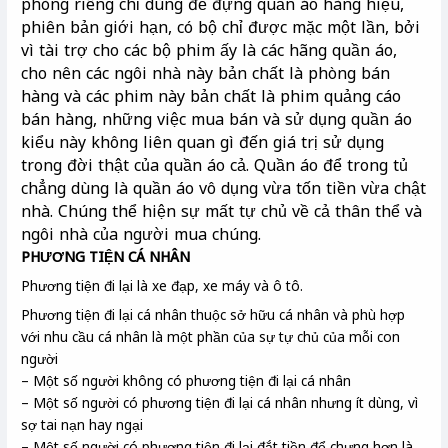
phòng riêng chỉ dùng để đựng quần áo
hàng hiệu,
phiên bản giới hạn, có bộ chỉ được mặc một lần, bởi
vì tài trợ cho các bộ phim ấy là các hãng quần áo,
cho nên các ngôi nhà này bản chất là phòng bán
hàng và các phim này bản chất là phim quảng cáo
bán hàng, những việc mua bán và sử dụng quần áo
kiểu này không liên quan gì đến giá trị sử dụng
trong đời thật của quần áo cả. Quần áo để trong tủ
chẳng dùng là quần áo vô dụng
vừa tốn tiền vừa chật
nhà. Chúng thể hiện sự mất tự chủ về cả thân thể và
ngôi nhà của người mua chúng.
PHƯƠNG TIỆN CÁ NHÂN
Phương tiện đi lại là xe đạp, xe máy và ô tô.
Phương tiện đi lại cá nhân thuộc sở hữu cá nhân và phù hợp
với nhu cầu cá nhân là một phần của sự tự chủ của mỗi con
người
– Một số người không có phương tiện đi lại cá nhân
– Một số người có phương tiện đi lại cá nhân nhưng ít dùng, vì
sợ tai nạn hay ngại
– Một số người có phương tiện đi lại đắt tiền để chưng hơn là