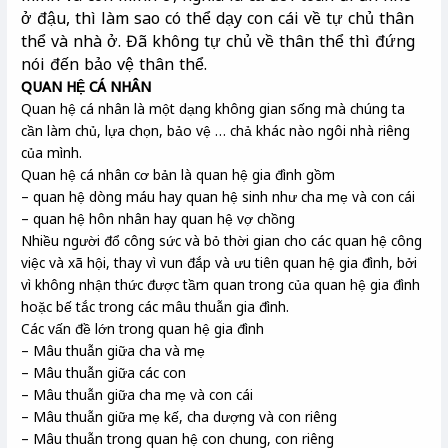
ở đậu, thì làm sao có thể dạy con cái về tự chủ thân
thể và nhà ở. Đã không tự chủ về thân thể thì đứng
nói đến bảo vệ thân thể.
QUAN HỆ CÁ NHÂN
Quan hệ cá nhân là một dạng không gian sống mà chúng ta
cần làm chủ, lựa chọn, bảo vệ … chả khác nào ngôi nhà riêng
của mình.
Quan hệ cá nhân cơ bản là quan hệ gia đình gồm
– quan hệ dòng máu hay quan hệ sinh như cha mẹ và con cái
– quan hệ hôn nhân hay quan hệ vợ chồng
Nhiều người đổ công sức và bỏ thời gian cho các quan hệ công
việc và xã hội, thay vì vun đắp và ưu tiên quan hệ gia đình, bởi
vì không nhận thức được tầm quan trong của quan hệ gia đình
hoặc bế tắc trong các mâu thuẫn gia đình.
Các vấn đề lớn trong quan hệ gia đình
– Mâu thuẫn giữa cha và mẹ
– Mâu thuẫn giữa các con
– Mâu thuẫn giữa cha mẹ và con cái
– Mâu thuẫn giữa mẹ kế, cha dượng và con riêng
– Mâu thuẫn trong quan hệ con chung, con riêng