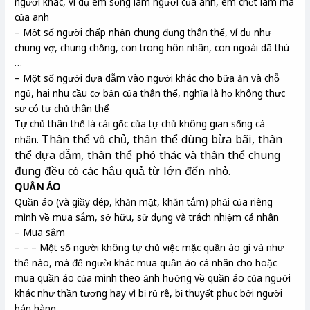
người khác, ví dụ em sống làm người của anh, em chết làm ma
của anh
– Một số người chấp nhận chung đụng thân thể, ví dụ như
chung vợ, chung chồng, con trong hôn nhân, con ngoài dã thú
…
– Một số người dựa dẫm vào người khác cho bữa ăn và chỗ
ngủ, hai nhu cầu cơ bản của thân thể, nghĩa là họ không thực
sự có tự chủ thân thể
Tự chủ thân thể là cái gốc của tự chủ không gian sống cá
Thân thể vô chủ, thân thể dùng bừa bãi, thân
nhân.
thể dựa dẫm, thân thể phó thác và thân thể chung
đụng đều có các hậu quả từ lớn đến nhỏ.
QUẦN ÁO
Quần áo (và giầy dép, khăn mặt, khăn tắm) phải của riêng
mình về mua sắm, sở hữu, sử dụng và trách nhiệm cá nhân
– Mua sắm
– – – Một số người không tự chủ việc mặc quần áo gì và như
thế nào, mà để người khác mua quần áo cá nhân cho hoặc
mua quần áo của mình theo ảnh hưởng về quần áo của người
khác như thần tượng hay vì bị rủ rê, bị thuyết phục bởi người
bán hàng