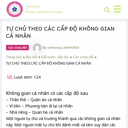
CHUYÊN
Skip
Post
MỤC:
Search
to
navigation
content
TỰ CHỦ THEO CÁC CẤP ĐỘ KHÔNG GIAN
CÁ NHÂN
Các vùng đất
|
By
omihuong
|
26/04/2024
Trang chủ
Bài viết
Đất nước, dân tộc
Các vùng đất
TỰ CHỦ THEO CÁC CẤP ĐỘ KHÔNG GIAN CÁ NHÂN
Lượt xem: 124
Không gian cá nhân có các cấp độ sau
– Thân thể – Quần áo cá nhân
– Ví tiền – Phương tiện đi lại cá nhân
– Nhà riêng – Quan hệ cá nhân
Một người tự chủ và trưởng thành qua các không gian cá nhân
này. Một người mất tự chủ khi đánh mất và làm suy dần các