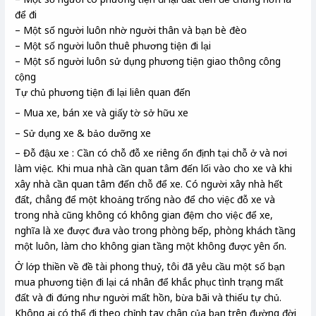
để đi
– Một số người luôn nhờ người thân và bạn bè đèo
– Một số người luôn thuê phương tiện đi lại
– Một số người luôn sử dụng phương tiện giao thông công
cộng
Tự chủ phương tiện đi lại liên quan đến
– Mua xe, bán xe và giấy tờ sở hữu xe
– Sử dụng xe & bảo dưỡng xe
– Đỗ đậu xe : Cần có chỗ đỗ xe riêng ổn định tại chỗ ở và nơi
làm việc. Khi mua nhà cần quan tâm đến lối vào cho xe và khi
xây nhà cần quan tâm đến chỗ để xe. Có người xây nhà hết
đất, chẳng để một khoảng trống nào để cho việc đỗ xe và
trong nhà cũng không có không gian đệm cho việc để xe,
nghĩa là xe được đưa vào trong phòng bếp, phòng khách tầng
một luôn, làm cho không gian tầng một không được yên ổn.
Ở lớp thiền về đề tài phong thuỷ, tôi đã yêu cầu một số bạn
mua phương tiện đi lại cá nhân để khắc phục tình trạng mất
đất và đi đứng như người mất hồn, bừa bãi và thiếu tự chủ.
Không ai có thể đi theo chỉnh tay chân của bạn trên đường đời