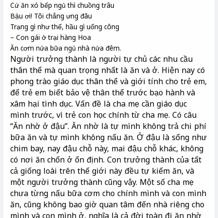
Cứ ăn xó bếp ngủ thì chuồng trâu
Bậu ơi! Tôi chẳng ưng đâu
Trạng gì như thế, hầu gì uổng công
– Con gái ở trại hàng Hoa
Ăn cơm nửa bữa ngủ nhà nửa đêm.
Người trưởng thành là người tự chủ các nhu cầu
thân thể mà quan trọng nhất là ăn và ở.
Hiện nay có
phong trào giáo dục thân thể và giới tính cho trẻ em,
để trẻ em biết bảo vệ thân thể trước bạo hành và
xâm hại tình dục. Vấn đề là cha mẹ cần giáo dục
mình trước, vì trẻ con học chính từ cha mẹ.
Có câu
“Ăn nhờ ở đậu”. Ăn nhờ là tự mình không trả chi phí
bữa ăn và tự mình không nấu ăn. Ở đậu là sống như
chim bay, nay đậu chỗ này, mai đậu chỗ khác, không
có nơi ăn chốn ở ổn định. Con trưởng thành của tất
cả giống loài trên thế giới này đều tự kiếm ăn, và
một người trưởng thành cũng vậy. Một số cha mẹ
chưa từng nấu bữa cơm cho chính mình và con mình
ăn, cũng không bao giờ quan tâm đến nhà riêng cho
mình và con mình ở, nghĩa là cả đời toàn đi ăn nhờ