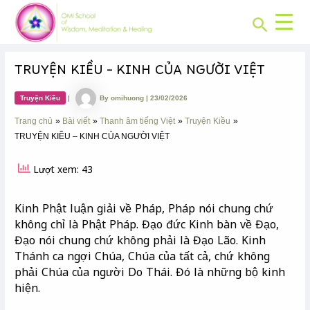
CHUYÊN
Skip
Post
MỤC:
Search
to
navigation
content
TRUYỆN KIỀU – KINH CỦA NGƯỜI VIỆT
Truyện Kiều
|
By
omihuong
|
23/02/2026
Trang chủ
Bài viết
Thanh âm tiếng Việt
Truyện Kiều
TRUYỆN KIỀU – KINH CỦA NGƯỜI VIỆT
Lượt xem: 43
Kinh Phật luận giải về Pháp, Pháp nói chung chứ
không chỉ là Phật Pháp. Đạo đức Kinh bàn về Đạo,
Đạo nói chung chứ không phải là Đạo Lão. Kinh
Thánh ca ngợi Chúa, Chúa của tất cả, chứ không
phải Chúa của người Do Thái. Đó là những bộ kinh
hiện.