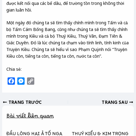
được kết nối qua các bể dâu, để trường tồn trong không thời
gian luân hồi.
Một ngày đó chúng ta sẽ tìm thấy chính mình trong Tấm và cả
bộ Tấm Cám Bống Bang, cũng như chúng ta sẽ tìm thấy chính
mình trong Kiều và cả bộ Thuý Kiều, Thuý Vân, Đạm Tiên &
Giác Duyên. Đó là lúc chúng ta chạm vào tính linh, tính kinh của
Truyện Kiều. Chúng ta sẽ hiểu vì sao Phạm Quỳnh nói “Truyện
Kiều còn, tiếng ta còn, tiếng ta còn, nước ta còn”.
Chia sẻ:
F
M
C
a
e
o
c
s
p
TRANG TRƯỚC
TRANG SAU
e
s
y
b
e
L
Bài viết liên quan
o
n
i
o
g
n
k
e
k
ĐẦU LÒNG HAI Ả TỐ NGA
THUÝ KIỀU & KIM TRỌNG