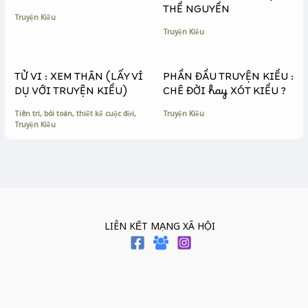
r
THỀ NGUYỀN
Truyện Kiều
Truyện Kiều
TỬ VI : XEM THÂN (LẤY VÍ
PHẦN ĐẦU TRUYỆN KIỀU :
DỤ VỚI TRUYỆN KIỀU)
CHÊ ĐỜI hay XÓT KIỀU ?
Tiên tri, bói toán, thiết kế cuộc đời
,
Truyện Kiều
Truyện Kiều
LIÊN KẾT MẠNG XÃ HỘI