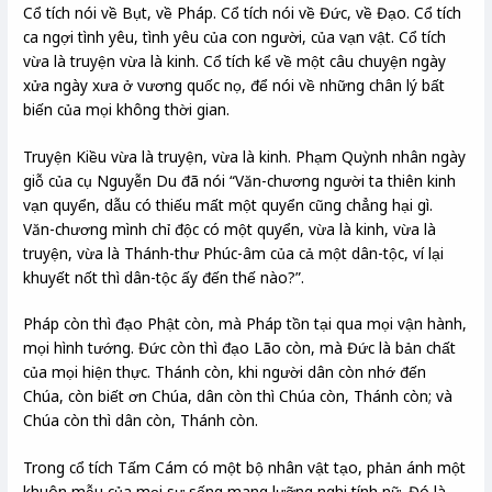
Cổ tích nói về Bụt, về Pháp. Cổ tích nói về Đức, về Đạo. Cổ tích
ca ngợi tình yêu, tình yêu của con người, của vạn vật. Cổ tích
vừa là truyện vừa là kinh. Cổ tích kể về một câu chuyện ngày
xửa ngày xưa ở vương quốc nọ, để nói về những chân lý bất
biến của mọi không thời gian.
Truyện Kiều vừa là truyện, vừa là kinh. Phạm Quỳnh nhân ngày
giỗ của cụ Nguyễn Du đã nói “Văn-chương người ta thiên kinh
vạn quyển, dẫu có thiếu mất một quyển cũng chẳng hại gì.
Văn-chương mình chỉ độc có một quyển, vừa là kinh, vừa là
truyện, vừa là Thánh-thư Phúc-âm của cả một dân-tộc, ví lại
khuyết nốt thì dân-tộc ấy đến thế nào?”.
Pháp còn thì đạo Phật còn, mà Pháp tồn tại qua mọi vận hành,
mọi hình tướng. Đức còn thì đạo Lão còn, mà Đức là bản chất
của mọi hiện thực. Thánh còn, khi người dân còn nhớ đến
Chúa, còn biết ơn Chúa, dân còn thì Chúa còn, Thánh còn; và
Chúa còn thì dân còn, Thánh còn.
Trong cổ tích Tấm Cám có một bộ nhân vật tạo, phản ánh một
khuôn mẫu của mọi sự sống mang lưỡng nghi tính nữ. Đó là