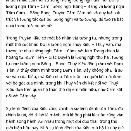
lưỡng nghi Tấm – Cám, lưỡng nghi Bống – Bang và lưỡng nghi
Tấm Cám – Bống Bang. Truyện Tấm Cám nói về quy luật cấu
trúc và tương tác của bộ lưỡng nghĩ và tứ tượng, để tạo ra bát
quái trong mỗi người nữ.
Trong Truyện Kiều có một bộ nhân vật tương tự, nhưng trong
một thế cục khác. Đó là lưỡng nghi Thuý Kiều – Thuý Vân, mà
tương tự như lưỡng nghi Tấm – Cám, với Kim Trọng chính là
hoàng tử. Đạm Tiên – Giác Duyên là lưỡng nghi thứ hai, tương
tự như lưỡng nghi Bống – Bang. Thuý Kiều đồng cảm với Đạm
Tiên, vì thấy chính mình trong Đạm Tiên. Đây không phải là sự
vơ vào của Kiều, mà Kiều như Tấm luôn là người kết nối được
với bộ gốc của mình, trong khi Thuý Vân chỉ kết nối với Thuý
Kiều dựa trên quan hệ thân thể chị em hiện hữu, như Cám kết
nối với Tấm vậy.
Sự lênh đênh của Kiều cũng chính là sự lênh đênh của Tấm, đó
chính là tài, đó chính là mệnh, mà không phải lúc nào cũng vận
hành song hành với nhau trong một đời đầu thai, trong thế
giới hiện hữu này. Nhờ sự lênh đênh của Kiều mà bộ tứ này giữ