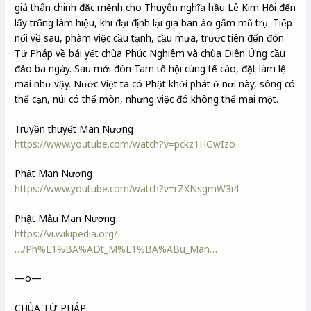
giá thân chinh đặc mệnh cho Thuyên nghĩa hầu Lê Kim Hội đến
lấy trống làm hiệu, khi đại định lại gia ban áo gấm mũ trụ. Tiếp
nối về sau, phàm việc cầu tạnh, cầu mưa, trước tiên đến đón
Tứ Pháp về bái yết chùa Phúc Nghiêm và chùa Diên Ứng cầu
đảo ba ngày. Sau mới đón Tam tổ hội cùng tế cáo, đặt làm lệ
mãi như vậy. Nước Việt ta có Phật khởi phát ở nơi này, sông có
thể cạn, núi có thể mòn, nhưng việc đó không thể mai một.
Truyền thuyết Man Nương
https://www.youtube.com/watch?v=pckz1HGwIzo
Phật Man Nương
https://www.youtube.com/watch?v=rZXNsgmW3i4
Phật Mẫu Man Nương
https://vi.wikipedia.org/
…/Ph%E1%BA%ADt_M%E1%BA%ABu_Man…
—o—
CHÙA TỨ PHÁP