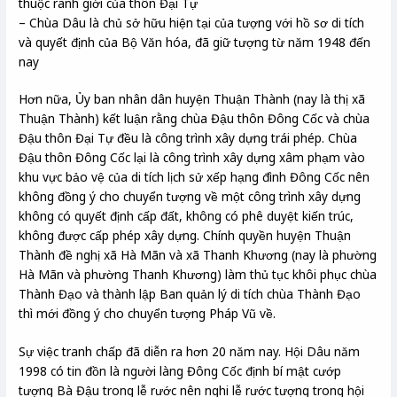
thuộc ranh giới của thôn Đại Tự
– Chùa Dâu là chủ sở hữu hiện tại của tượng với hồ sơ di tích
và quyết định của Bộ Văn hóa, đã giữ tượng từ năm 1948 đến
nay
Hơn nữa, Ủy ban nhân dân huyện Thuận Thành (nay là thị xã
Thuận Thành) kết luận rằng chùa Đậu thôn Đông Cốc và chùa
Đậu thôn Đại Tự đều là công trình xây dựng trái phép. Chùa
Đậu thôn Đông Cốc lại là công trình xây dựng xâm phạm vào
khu vực bảo vệ của di tích lịch sử xếp hạng đình Đông Cốc nên
không đồng ý cho chuyển tượng về một công trình xây dựng
không có quyết định cấp đất, không có phê duyệt kiến trúc,
không được cấp phép xây dựng. Chính quyền huyện Thuận
Thành đề nghị xã Hà Mãn và xã Thanh Khương (nay là phường
Hà Mãn và phường Thanh Khương) làm thủ tục khôi phục chùa
Thành Đạo và thành lập Ban quản lý di tích chùa Thành Đạo
thì mới đồng ý cho chuyển tượng Pháp Vũ về.
Sự việc tranh chấp đã diễn ra hơn 20 năm nay. Hội Dâu năm
1998 có tin đồn là người làng Đông Cốc định bí mật cướp
tượng Bà Đậu trong lễ rước nên nghi lễ rước tượng trong hội