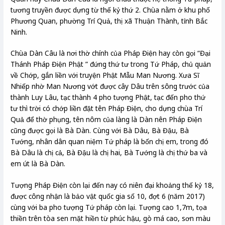
tương truyền được dựng từ thế kỷ thứ 2. Chùa nằm ở khu phố
Phương Quan, phường Trí Quả, thị xã Thuận Thành, tỉnh Bắc
Ninh.
Chùa Dàn Câu là nơi thờ chính của Pháp Điện hay còn gọi “Đại
Thánh Pháp Điện Phật ” đứng thứ tư trong Tứ Pháp, chủ quản
về Chớp, gắn liền với truyện Phật Mẫu Man Nương. Xưa Sĩ
Nhiếp nhờ Man Nương vớt được cây Dâu trên sông trước của
thành Luy Lâu, tạc thành 4 pho tượng Phật, tạc đến pho thứ
tư thì trời có chớp liền đặt tên Pháp Điện, cho dựng chùa Trí
Quả để thờ phụng, tên nôm của làng là Dàn nên Pháp Điện
cũng được gọi là Bà Dàn. Cùng với Bà Dâu, Bà Đậu, Bà
Tướng, nhân dân quan niệm Tứ pháp là bốn chị em, trong đó
Bà Dâu là chị cả, Bà Đậu là chị hai, Bà Tướng là chị thứ ba và
em út là Bà Dàn.
Tượng Pháp Điện còn lại đến nay có niên đại khoảng thế kỷ 18,
được công nhận là bảo vật quốc gia số 10, đợt 6 (năm 2017)
cùng với ba pho tượng Tứ pháp còn lại. Tượng cao 1,7m, tọa
thiền trên tòa sen mặt hiền từ phúc hậu, gò má cao, sơn màu