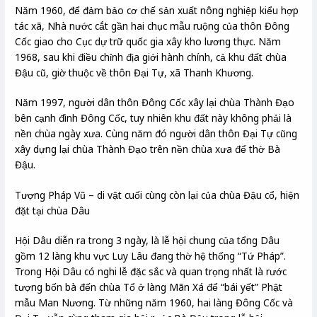
Năm 1960, để đảm bảo cơ chế sản xuất nông nghiệp kiểu hợp
tác xã, Nhà nước cắt gần hai chục mẫu ruộng của thôn Đông
Cốc giao cho Cục dự trữ quốc gia xây kho lương thực. Năm
1968, sau khi điều chỉnh địa giới hành chính, cả khu đất chùa
Đậu cũ, giờ thuộc về thôn Đại Tự, xã Thanh Khương.
Năm 1997, người dân thôn Đông Cốc xây lại chùa Thành Đạo
bên cạnh đình Đông Cốc, tuy nhiên khu đất này không phải là
nền chùa ngày xưa. Cùng năm đó người dân thôn Đại Tự cũng
xây dựng lại chùa Thành Đạo trên nền chùa xưa để thờ Bà
Đậu.
Tượng Pháp Vũ – di vật cuối cùng còn lại của chùa Đậu cổ, hiện
đặt tại chùa Dâu
Hội Dâu diễn ra trong 3 ngày, là lễ hội chung của tổng Dâu
gồm 12 làng khu vực Luy Lâu đang thờ hệ thống “Tứ Pháp”.
Trong Hội Dâu có nghi lễ đặc sắc và quan trọng nhất là rước
tượng bốn bà đến chùa Tổ ở làng Mãn Xá để “bái yết” Phật
mẫu Man Nương. Từ những năm 1960, hai làng Đông Cốc và