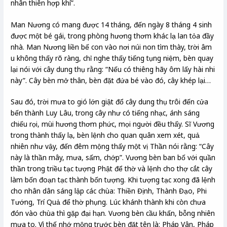
nhân thiên hợp khí”.
Man Nương có mang được 14 tháng, đến ngày 8 tháng 4 sinh
được một bé gái, trong phòng hương thơm khác lạ lan tỏa đầy
nhà. Man Nương liền bế con vào nơi núi non tìm thày, trời âm
u không thấy rõ ràng, chỉ nghe thấy tiếng tụng niệm, bèn quay
lại nói với cây dung thụ rằng: “Nếu có thiêng hãy ôm lấy hài nhi
này”. Cây bèn mở thân, bèn đặt đứa bé vào đó, cây khép lại…
Sau đó, trời mưa to gió lớn giật đổ cây dung thụ trôi đến cửa
bến thành Luy Lâu, trong cây như có tiếng nhạc, ánh sáng
chiếu rọi, mùi hương thơm phức, mọi người đều thấy. Sĩ Vương
trong thành thấy lạ, bèn lệnh cho quan quân xem xét, quả
nhiên như vậy, đến đêm mộng thấy một vị Thần nói rằng: “Cây
này là thần mây, mưa, sấm, chớp”. Vương bèn ban bố với quần
thần trong triều tạc tượng Phật để thờ và lệnh cho thợ cắt cây
làm bốn đoạn tạc thành bốn tượng. Khi tượng tạc xong đã lệnh
cho nhân dân sáng lập các chùa: Thiền Định, Thành Đạo, Phi
Tướng, Trí Quả để thờ phụng. Lúc khánh thành khi còn chưa
đón vào chùa thì gặp đại hạn. Vương bèn cầu khấn, bỗng nhiên
mưa to. Vì thế nhớ mộng trước bèn đặt tên là: Pháp Vân, Pháp