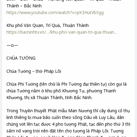
Thành – Bắc Ninh
https://www.youtube.com/watch?v=pK3HutVbSgg
Khu phố Văn Quan, Trí Quả, Thuận Thành
https://bacninhtv.vn/…/khu-pho-van-quan-tri-qua-thuan…
—o—
CHÙA TƯỚNG
Chùa Tướng – thờ Pháp Lôi
Chùa Phi Tướng (tên chữ là Phi Tướng đại thiền tự) còn gọi là
chùa Tướng nằm ở khu phố Khương Tự, phường Thanh
Khương, thị xã Thuận Thành, tỉnh Bắc Ninh.
Trong Truyền thuyết Phật mẫu Man Nương thì cây dung cổ thụ
linh thiêng bị mưa bão cuốn theo sông Dâu về Luy Lâu, dân
chúng vớt lên tạc được 4 pho tượng Phật, tạc đến pho thứ 3 thì
sấm nổ vang trời nên đặt tên cho tượng là Pháp Lôi. Tượng