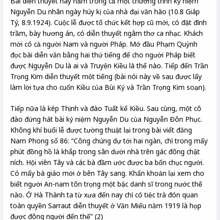
Bài diễn thuyết này nằm trong cả một chương trình kỷ niệm
Nguyễn Du nhân ngày húy kị của nhà đại văn hào (10.8 Giáp
Tý, 8.9.1924). Cuộc lễ được tổ chức kết hợp cũ mới, có đặt đỉnh
trầm, bày hương án, có diễn thuyết ngâm thơ ca nhạc. Khách
mời có cả người Nam và người Pháp. Mở đầu Phạm Quỳnh
đọc bài diễn văn bằng hai thứ tiếng để cho người Pháp biết
được Nguyễn Du là ai và Truyện Kiều là thế nào. Tiếp đến Trần
Trọng Kim diễn thuyết một tiếng (bài nói này về sau được lấy
làm lời tựa cho cuốn Kiều của Bùi Kỷ và Trần Trọng Kim soạn).
Tiếp nữa là kép Thịnh và đào Tuất kể Kiều. Sau cùng, một cô
đào đứng hát bài kỷ niệm Nguyễn Du của Nguyễn Đôn Phục.
Không khí buổi lễ được tường thuật lại trong bài viết đăng
Nam Phong số 86: “Công chúng dự tới hai ngàn, chỉ trong mấy
phút đồng hồ là khắp trong sân dưới nhà trên gác đông chật
ních. Hội viên Tây và các bà đầm ước được ba bốn chục người.
Có mấy bà giáo mới ở bên Tây sang. Khẩn khoản lại xem cho
biết người An-nam tôn trọng một bậc danh sĩ trong nước thế
nào. Ở Hà Thành ta từ xưa đến nay chỉ có tiệc trà đón quan
toàn quyền Sarraut diễn thuyết ở Văn Miếu năm 1919 là họp
được đông người đến thế” (2)