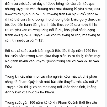
điểm coi việc bảo vệ duy trì được tiếng nói của dân tộc qua
những tuyệt tác văn chương như một đường lối yêu nước, cứu
nước thích hợp hơn cả. Chủ trương trên lừa bịp ở chỗ đáng lẽ
chỉ có thể coi văn chương như phương tiện khêu gợi ý thức dân
tộc đưa đến hành động tranh đấu thực sự để cứu nước thì lại
coi chỉ yêu văn chương tiếng nói là đủ, khỏi phải hành động
tranh đấu gì cả vì Truyện Kiều còn thì tiếng ta còn, mà tiếng ta
còn, thì nước ta còn” (13).
Rốt cục cả cuộc tranh luận ngoài Bắc đầu thập niên 1960 lẫn
hai cuốn sách trong Nam giữa thập niên 1970 chỉ lại thêm một
lần đánh mạnh vào Phạm Quỳnh trong câu chuyện về Truyện
Kiều.
Trong khi các nhà nho, các nhà nghiên cứu mác xít phê phán
nặng nề Phạm Quỳnh về một bài diễn thuyết, một câu nói về
Truyện Kiều thì lại có những tiếng nói khác đồng tình, khẳng
định ý kiến của học giả họ Phạm.
Trong suốt gần 100 năm kể từ khi Phạm Quỳnh thốt lên câu