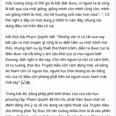
mãi, tưởng cũng có thể gọi là bất diệt được, vì người ta ai cũng
là kết quả của một giống, giống mình còn mình cũng còn, mình
với giống mình là một, còn kế trường sinh nào hơn nữa?…”. Có
thể nghĩ ở đây có một dụng ý chính trị nào đấy, nhưng nội
dung điều nói trên đâu có sai.
Kết thúc bài Phạm Quỳnh viết: “Những văn sĩ có tài xưa nay
kết cấu ra một truyện gì cũng là tự diễn tâm sự một mình mà
thôi, nhưng tâm sự ấy thiết tha thâm trầm, diễn ra được tức là
diễn được cái nỗi lòng u âm sầu khổ của cả mọi người biết
thương, biết nghĩ ở đời vậy. Cho nên người ta còn có cảm tình,
có tư tưởng, thời đọc Truyện Kiều còn cảm động mãi, và tiếng
An Nam còn có người nói, người học thời những lời ăn tiếng
nói của cô Kiều còn phảng phất bên tai người nước Nam mãi
mãi vậy” (
.
Trong bài đó, bằng phép phê bình khảo cứu của văn học
phương tây, Phạm Quỳnh đã tìm tòi, phát hiện được một số
điểm đáng chú ý cả về nội dung và nghệ thuật của Truyện Kiều
chứ không phải “kỳ thực chỉ tán suông nhiều hơn là đi vào phân