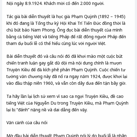
Nội ngày 8.9.1924. Khách mời có đến 2.000 người.
Tác giả bài diễn thuyết là học giả Phạm Quỳnh (1892 – 1945)
khi đó đang là Tổng thư ký Hội Khai Trí Tiến Đức đồng thời là
chủ bút báo Nam Phong. Ông đọc bài diễn thuyết của mình
bằng cả tiếng Việt và tiếng Pháp để rất đông người Pháp đến
tham dự buổi lễ có thể hiểu cùng lúc với người Việt.
Bài diễn thuyết đó và câu nói đó đã khơi mào một cuộc bút
chiến tranh luận gay gắt dữ dội mà nội dung chính là mượn
Truyện Kiều để đả kích phê phán Phạm Quỳnh. Cuộc chiến tư
tưởng văn chương này đã nổ ra ngay năm 1924, được khơi lại
vào đầu thập niên 1960, và vẫn còn dây dưa đến tận bây giờ.
Ta hãy lần lại lịch sử xem vì sao ca ngợi Truyện Kiều, đề cao
tiếng Việt của Nguyễn Du trong Truyện Kiều, mà Phạm Quỳnh
lại bị “đánh” nặng nề và dai dẳng đến vậy.
Văn cảnh của câu nói
Mở đầu bài diễn thuyết Phạm Quỳnh nói lý do buổi lễ là nhân