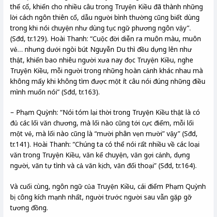
thế cố, khiến cho nhiều câu trong Truyện Kiều đã thành những
lời cách ngôn thiên cổ, dẫu người bình thường cũng biết dùng
trong khi nói chuyện như dùng tục ngữ phương ngôn vậy”.
(Sđd, tr.129). Hoài Thanh: “Cuộc đời diễn ra muôn màu, muôn
vẻ… nhưng dưới ngòi bút Nguyễn Du thì đều dựng lên như
thật, khiến bao nhiêu người xưa nay đọc Truyện Kiều, nghe
Truyện Kiều, mỗi người trong những hoàn cảnh khác nhau mà
không mấy khi không tìm được một ít câu nói đúng những điều
mình muốn nói” (Sđd, tr.163).
– Phạm Quỳnh: “Nói tóm lại thời trong Truyện Kiều thật là có
đủ các lối văn chương, mà lối nào cũng tới cực điểm, mỗi lối
một vẻ, mà lối nào cũng là “mười phân vẹn mười” vậy” (Sđd,
tr.141). Hoài Thanh: “Chúng ta có thể nói rất nhiều về các loại
văn trong Truyện Kiều, văn kể chuyện, văn gợi cảnh, dựng
người, văn tự tình và cả văn kịch, văn đối thoại” (Sđd, tr.164).
Và cuối cùng, ngôn ngữ của Truyện Kiều, cái điểm Phạm Quỳnh
bị công kích mạnh nhất, người trước người sau vẫn gặp gỡ
tương đồng.