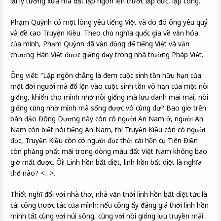
lại lý tưởng xưa mà đặt lập ngôn lên trước lập đức, lập công.
Phạm Quỳnh có một lòng yêu tiếng Việt và do đó ông yêu quý
và đề cao Truyện Kiều. Theo chủ nghĩa quốc gia về văn hóa
của mình, Phạm Quỳnh đã vận động để tiếng Việt và văn
chương Hán Việt được giảng dạy trong nhà trường Pháp Việt.
Ông viết: “Lập ngôn chẳng là đem cuộc sinh tồn hữu hạn của
một đời người mà đổ lộn vào cuộc sinh tồn vô hạn của một nòi
giống, khiến cho mình nhờ nòi giống mà lưu danh mãi mãi, nòi
giống cũng nhờ mình mà sống được vô cùng dư? Bao giờ trên
bán đảo Đông Dương này còn có người An Nam ở, người An
Nam còn biết nói tiếng An Nam, thì Truyện Kiều còn có người
đọc, Truyện Kiều còn có người đọc thời cái hồn cụ Tiên Điền
còn phảng phất mãi trong dòng máu đất Việt Nam không bao
giờ mất được. Ôi! Linh hồn bất diệt, linh hồn bất diệt là nghĩa
thế nào? <…>.
Thiết nghĩ đối với nhà thơ, nhà văn thời linh hồn bất diệt tức là
cái công trước tác của mình; nếu công ấy đáng giá thời linh hồn
mình tất cùng với núi sông, cùng với nòi giống lưu truyền mãi