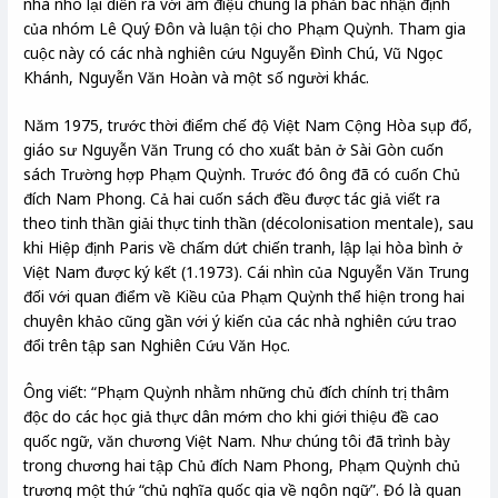
nhà nho lại diễn ra với âm điệu chung là phản bác nhận định
của nhóm Lê Quý Đôn và luận tội cho Phạm Quỳnh. Tham gia
cuộc này có các nhà nghiên cứu Nguyễn Đình Chú, Vũ Ngọc
Khánh, Nguyễn Văn Hoàn và một số người khác.
Năm 1975, trước thời điểm chế độ Việt Nam Cộng Hòa sụp đổ,
giáo sư Nguyễn Văn Trung có cho xuất bản ở Sài Gòn cuốn
sách Trường hợp Phạm Quỳnh. Trước đó ông đã có cuốn Chủ
đích Nam Phong. Cả hai cuốn sách đều được tác giả viết ra
theo tinh thần giải thực tinh thần (décolonisation mentale), sau
khi Hiệp định Paris về chấm dứt chiến tranh, lập lại hòa bình ở
Việt Nam được ký kết (1.1973). Cái nhìn của Nguyễn Văn Trung
đối với quan điểm về Kiều của Phạm Quỳnh thể hiện trong hai
chuyên khảo cũng gần với ý kiến của các nhà nghiên cứu trao
đổi trên tập san Nghiên Cứu Văn Học.
Ông viết: “Phạm Quỳnh nhằm những chủ đích chính trị thâm
độc do các học giả thực dân mớm cho khi giới thiệu đề cao
quốc ngữ, văn chương Việt Nam. Như chúng tôi đã trình bày
trong chương hai tập Chủ đích Nam Phong, Phạm Quỳnh chủ
trương một thứ “chủ nghĩa quốc gia về ngôn ngữ”. Đó là quan