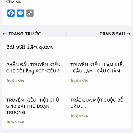
Chia sẻ:
F
M
C
a
e
o
c
s
p
TRANG TRƯỚC
TRANG SAU
e
s
y
b
e
L
Bài viết liên quan
o
n
i
o
g
n
k
e
k
PHẦN ĐẦU TRUYỆN KIỀU :
TRUYỆN KIỀU : LAM KIỀU
r
CHÊ ĐỜI hay XÓT KIỀU ?
– CẦU LAM – CẦU CHÀM
Truyện Kiều
Truyện Kiều
TRUYỆN KIỀU : HỘI CHỦ
TRẢI QUA MỘT CUỘC BỂ
& 10 BÀI THƠ ĐOẠN
DÂU ….
TRƯỜNG
Truyện Kiều
Truyện Kiều