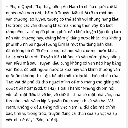
– Phạm Quỳnh: “Lạ thay, tiếng An Nam ta nhiều người chê là
nghèo nàn non nớt, thế mà Truyện Kiều thời rõ ra một áng
văn chương lão luyện, tưởng có thể sánh với những hạng kiệt
tác trong các văn chương khác mà không thẹn vậy. Đủ biết
rằng tiếng ta cũng đủ phong phú, nếu khéo luyện tập cũng làm
nên văn chương hay, chẳng kém gì tiếng nước khác, chứ không
phải như nhiều người tưởng lầm là một thứ tiếng bán khai,
đành lòng bỏ đi để đem công mà học văn chương nước khác.
Lại lạ nữa là trước Truyện Kiều không có văn nôm gì hay bằng
văn Kiều mà sau Truyện Kiều cũng không có văn nào hay bằng
văn Kiều, đủ biết người nước ta xưa nay vẫn khinh thường văn
quốc âm không chịu tập, bỏ phí mất cái lợi khí thiên nhiên của
Tạo Vật đã phú dữ cho người mình để mở mang cho giống nòi
được tiến hóa” (Sđd, tr.142). Hoài Thanh: “Nhưng chỉ xin nói
vắn tắt một điều là về lời, về chữ thì chưa có một nhà văn, nhà
thơ nào khác sánh kịp Nguyễn Du trong lịch sử văn học Việt
Nam. Không ở đâu, tiếng nói Việt Nam lại dồi dào mà chính
xác, tinh vi, trong trẻo, truyền đúng cái thần của sự vật và sự
việc như ở đây” (Sđd, tr.164).