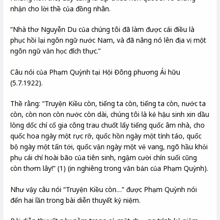
nhận cho lời thề của đồng nhân.
“Nhà thơ Nguyễn Du của chúng tôi đã làm được cái điều là
phục hồi lại ngôn ngữ nước Nam, và đã nâng nó lên địa vị một
ngôn ngữ văn học đích thực.”
Câu nói của Phạm Quỳnh tại Hội Đông phương Ái hữu
(5.7.1922).
Thề rằng: “Truyện Kiều còn, tiếng ta còn, tiếng ta còn, nước ta
còn, còn non còn nước còn dài, chúng tôi là kẻ hậu sinh xin dầu
lòng dốc chí cố gia công trau chuốt lấy tiếng quốc âm nhà, cho
quốc hoa ngày một rực rỡ, quốc hồn ngày một tỉnh táo, quốc
bộ ngày một tấn tới, quốc vận ngày một vẻ vang, ngõ hầu khỏi
phụ cái chí hoài bão của tiên sinh, ngậm cười chín suối cũng
còn thơm lây!” (1) (in nghiêng trong văn bản của Phạm Quỳnh).
Như vậy câu nói “Truyện Kiều còn…” được Phạm Quỳnh nói
đến hai lần trong bài diễn thuyết kỷ niệm.