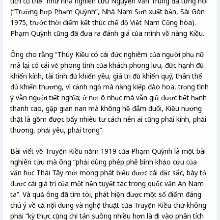
tích cụ thể” như nhà nghiên cứu Nguyễn Văn Trung đã từng nói
(“Trường hợp Phạm Quỳnh”, Nhà Nam Sơn xuất bản, Sài Gòn
1975, trước thời điểm kết thúc chế độ Việt Nam Cộng hòa).
Phạm Quỳnh cũng đã đưa ra đánh giá của mình về nàng Kiều.
Ông cho rằng “Thúy Kiều có cái đức nghiêm của người phụ nữ
mà lại có cái vẻ phong tình của khách phong lưu, đức hạnh đủ
khiến kính, tài tình đủ khiến yêu, giá trị đủ khiến quý, thân thể
đủ khiến thương, vì cảnh ngộ mà nặng kiếp đào hoa, trọng tình
ý vẫn người tiết nghĩa; ở nơi ô nhục mà vẫn giữ được tiết hạnh
thanh cao, gặp gian nan mà không hề đắm đuối, Kiều nương
thật là gồm được bấy nhiêu tư cách nên ai cũng phải kính, phải
thương, phải yêu, phải trọng”.
Bài viết về Truyện Kiều năm 1919 của Phạm Quỳnh là một bài
nghiên cứu mà ông “phải dùng phép phê bình khảo cứu của
văn học Thái Tây mới mong phát biểu được cái đặc sắc, bày tỏ
được cái giá trị của một nền tuyệt tác trong quốc văn An Nam
ta”. Và quả ông đã tìm tòi, phát hiện được một số điểm đáng
chú ý về cả nội dung và nghệ thuật của Truyện Kiều chứ không
phải “kỳ thực cũng chỉ tán suông nhiều hơn là đi vào phân tích