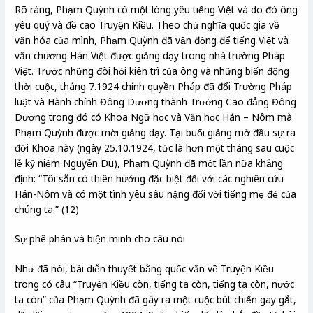
Rõ ràng, Phạm Quỳnh có một lòng yêu tiếng Việt và do đó ông
yêu quý và đề cao Truyện Kiều. Theo chủ nghĩa quốc gia về
văn hóa của mình, Phạm Quỳnh đã vận động để tiếng Việt và
văn chương Hán Việt được giảng dạy trong nhà trường Pháp
Việt. Trước những đòi hỏi kiên trì của ông và những biến động
thời cuộc, tháng 7.1924 chính quyền Pháp đã đổi Trường Pháp
luật và Hành chính Đông Dương thành Trường Cao đẳng Đông
Dương trong đó có Khoa Ngữ học và Văn học Hán – Nôm mà
Phạm Quỳnh được mời giảng dạy. Tại buổi giảng mở đầu sự ra
đời Khoa này (ngày 25.10.1924, tức là hơn một tháng sau cuộc
lễ kỷ niệm Nguyễn Du), Phạm Quỳnh đã một lần nữa khẳng
định: “Tôi sẵn có thiên hướng đặc biệt đối với các nghiên cứu
Hán-Nôm và có một tình yêu sâu nặng đối với tiếng mẹ đẻ của
chúng ta.” (12)
Sự phê phán và biện minh cho câu nói
Như đã nói, bài diễn thuyết bằng quốc văn về Truyện Kiều
trong có câu “Truyện Kiều còn, tiếng ta còn, tiếng ta còn, nước
ta còn” của Phạm Quỳnh đã gây ra một cuộc bút chiến gay gắt,