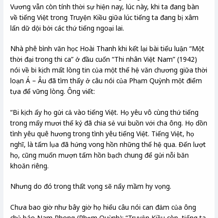
Vương vẫn còn tính thời sự hiện nay, lúc này, khi ta đang bàn
về tiếng Việt trong Truyện Kiều giữa lúc tiếng ta đang bị xâm
lấn dữ dội bởi các thứ tiếng ngoại lai.
Nhà phê bình văn học Hoài Thanh khi kết lại bài tiểu luận “Một
thời đại trong thi ca” ở đầu cuốn “Thi nhân Việt Nam” (1942)
nói về bi kịch mất lòng tin của một thế hệ văn chương giữa thời
loạn Á – Âu đã tìm thấy ở câu nói của Phạm Quỳnh một điểm
tựa để vững lòng. Ông viết:
“Bi kịch ấy họ gửi cả vào tiếng Việt. Họ yêu vô cùng thứ tiếng
trong mấy mươi thế kỷ đã chia sẻ vui buồn với cha ông. Họ dồn
tình yêu quê hương trong tình yêu tiếng Việt. Tiếng Việt, họ
nghĩ, là tấm lụa đã hứng vong hồn những thế hệ qua. Đến lượt
họ, cũng muốn mượn tấm hồn bạch chung để gửi nỗi băn
khoăn riêng.
Nhưng do đó trong thất vọng sẽ nẩy mầm hy vọng.
Chưa bao giờ như bây giờ họ hiểu câu nói can đảm của ông
chủ báo Nam Phong (Phạm Quỳnh): “Truyện Kiều còn, tiếng ta