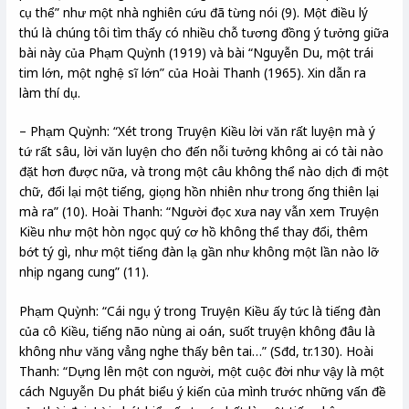
cụ thể” như một nhà nghiên cứu đã từng nói (9). Một điều lý
thú là chúng tôi tìm thấy có nhiều chỗ tương đồng ý tưởng giữa
bài này của Phạm Quỳnh (1919) và bài “Nguyễn Du, một trái
tim lớn, một nghệ sĩ lớn” của Hoài Thanh (1965). Xin dẫn ra
làm thí dụ.
– Phạm Quỳnh: “Xét trong Truyện Kiều lời văn rất luyện mà ý
tứ rất sâu, lời văn luyện cho đến nỗi tưởng không ai có tài nào
đặt hơn được nữa, và trong một câu không thể nào dịch đi một
chữ, đổi lại một tiếng, giọng hồn nhiên như trong ống thiên lại
mà ra” (10). Hoài Thanh: “Người đọc xưa nay vẫn xem Truyện
Kiều như một hòn ngọc quý cơ hồ không thể thay đổi, thêm
bớt tý gì, như một tiếng đàn lạ gần như không một lần nào lỡ
nhịp ngang cung” (11).
Phạm Quỳnh: “Cái ngụ ý trong Truyện Kiều ấy tức là tiếng đàn
của cô Kiều, tiếng não nùng ai oán, suốt truyện không đâu là
không như văng vẳng nghe thấy bên tai…” (Sđd, tr.130). Hoài
Thanh: “Dựng lên một con người, một cuộc đời như vậy là một
cách Nguyễn Du phát biểu ý kiến của mình trước những vấn đề