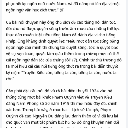
phục hồi lại ngôn ngữ nước Nam, và đã nâng nó lên địa vị một
ngôn ngữ văn học đích thực.” (6)
Cả bài nói chuyện này ông chủ đích đề cao tiếng nói dân tộc,
đòi cho nó được quyền sống trước âm mưu của những thế lực
thực dân muốn triệt tiêu tiếng Nam để dành địa vị cho tiếng
Pháp. Ông khẳng định quyết liệt: “Nếu một dân tộc sống bằng
ngôn ngữ của mình thì chúng tôi quyết sống, tức là quyết bảo
vệ sự vẹn toàn, quyết làm giàu thêm trong chừng mực có thể
cái ngôn ngữ dân tộc của chúng tôi” (7). Chính từ chủ trương đó
ta mới hiểu cái câu nổi tiếng ông thốt ra trong bài diễn thuyết
kỷ niệm “Truyện Kiều còn, tiếng ta còn, tiếng ta còn, nước ta
còn”.
Cần phải đặt câu nói đó và cả bài diễn thuyết 1924 vào hệ
thống cùng một bài khác Phạm Quỳnh viết về Truyện Kiều
đăng Nam Phong số 30 năm 1919 thì mới hiểu đầy đủ, chính
xác hơn. Trong bài này, ở mục hai – Lịch sử tác giả, Phạm
Quỳnh đề cao Nguyễn Du đáng lưu danh thiên cổ vì đã lưu lại
cho quốc văn một tác phẩm bất hủ; từ đó ông khuyên nên đổi