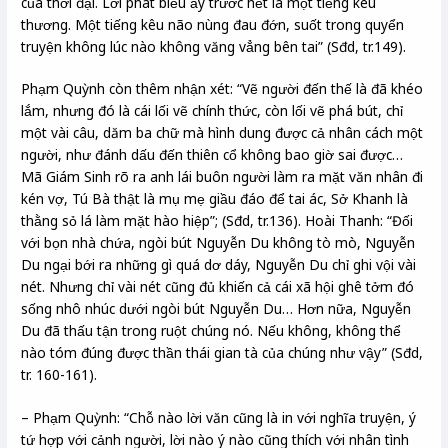
của thời đại. Lời phát biểu ấy trước hết là một tiếng kêu
thương. Một tiếng kêu não nùng đau đớn, suốt trong quyển
truyện không lúc nào không văng vẳng bên tai” (Sđd, tr.149).
Phạm Quỳnh còn thêm nhận xét: “Vẽ người đến thế là đã khéo
lắm, nhưng đó là cái lối vẽ chính thức, còn lối vẽ phá bút, chỉ
một vài câu, dăm ba chữ mà hình dung được cả nhân cách một
người, như đánh dấu đến thiên cổ không bao giờ sai được…
Mã Giám Sinh rõ ra anh lái buôn người làm ra mặt văn nhân đi
kén vợ, Tú Bà thật là mụ mẹ giầu đáo để tai ác, Sở Khanh là
thằng sỏ lá làm mặt hào hiệp”; (Sđd, tr.136). Hoài Thanh: “Đối
với bọn nhà chứa, ngòi bút Nguyễn Du không tò mò, Nguyễn
Du ngại bới ra những gì quá dơ dáy, Nguyễn Du chỉ ghi vội vài
nét. Nhưng chỉ vài nét cũng đủ khiến cả cái xã hội ghê tởm đó
sống nhô nhúc dưới ngòi bút Nguyễn Du… Hơn nữa, Nguyễn
Du đã thấu tận trong ruột chúng nó. Nếu không, không thể
nào tóm đúng được thần thái gian tà của chúng như vậy” (Sđd,
tr. 160-161).
– Phạm Quỳnh: “Chỗ nào lời văn cũng là in với nghĩa truyện, ý
tứ hợp với cảnh người, lời nào ý nào cũng thích với nhân tình