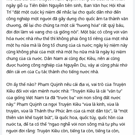
ngày giỗ cụ Tiên Điền Nguyễn tiên sinh, Ban Văn học Hội Khai
Trí “đặt một cuộc kỷ niệm để nhắc lại cho quốc dân nhớ đến
công nghiệp một người đã gây dựng cho quốc âm ta thành văn
chương, để lại cho chúng ta một cái “hương hỏa” rất quý báu,
đời đời làm vẻ vang cho cả giống nòi”. Một bậc có công với văn
hóa nước nhà như thế thì không phải ông tổ riêng của một nhà
một họ nữa mà là ông tổ chung của cả nước; ngày kỷ niệm này
cũng không phải của một nhà một họ nữa mà là ngày kỷ niệm
chung của cả nước. Dân Nam ai cũng đọc Kiều, nên ai cũng
được hưởng công nghiệp của Nguyễn Du, vậy ai cũng phải nhớ
đến cái ơn của Cụ tác thành cho tiếng nước nhà.
Ơn ấy thế nào? Phạm Quỳnh nêu cái địa vị, vai trò của Truyện
Kiều đối với vận mệnh nước nhà: “Truyện Kiều là cái “văn tự”
của giống Việt Nam ta đã “trước bạ” với non sông đất nước
này.” Phạm Quỳnh ca ngợi Truyện Kiều “vừa là kinh, vừa là
truyện, vừa là Thánh thư Phúc âm của cả một dân tộc”, là “một
thiên văn khế tuyệt bút”, là quốc hoa, quốc túy, quốc hồn của
nước ta, để ta có thể “ngạo nghễ với non sông mà tự phụ với
người đời rằng: Truyện Kiều còn, tiếng ta còn, tiếng ta còn,