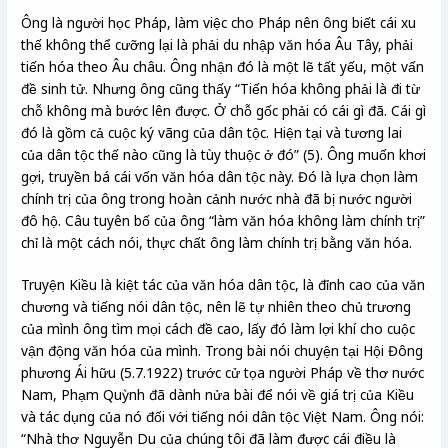
Ông là người học Pháp, làm việc cho Pháp nên ông biết cái xu
thế không thể cưỡng lại là phải du nhập văn hóa Âu Tây, phải
tiến hóa theo Âu châu. Ông nhận đó là một lẽ tất yếu, một vấn
đề sinh tử. Nhưng ông cũng thấy “Tiến hóa không phải là đi từ
chỗ không mà bước lên được. Ở chỗ gốc phải có cái gì đã. Cái gì
đó là gồm cả cuộc ký vãng của dân tộc. Hiện tại và tương lai
của dân tộc thế nào cũng là tùy thuộc ở đó” (5). Ông muốn khơi
gợi, truyền bá cái vốn văn hóa dân tộc này. Đó là lựa chọn làm
chính trị của ông trong hoàn cảnh nước nhà đã bị nước người
đô hộ. Câu tuyên bố của ông “làm văn hóa không làm chính trị”
chỉ là một cách nói, thực chất ông làm chính trị bằng văn hóa.
Truyện Kiều là kiệt tác của văn hóa dân tộc, là đỉnh cao của văn
chương và tiếng nói dân tộc, nên lẽ tự nhiên theo chủ trương
của mình ông tìm mọi cách đề cao, lấy đó làm lợi khí cho cuộc
vận động văn hóa của mình. Trong bài nói chuyện tại Hội Đông
phương Ái hữu (5.7.1922) trước cử tọa người Pháp về thơ nước
Nam, Phạm Quỳnh đã dành nửa bài để nói về giá trị của Kiều
và tác dụng của nó đối với tiếng nói dân tộc Việt Nam. Ông nói:
“Nhà thơ Nguyễn Du của chúng tôi đã làm được cái điều là