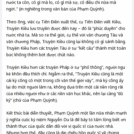
nước ta còn, có gì mà lo, có gì mà sợ, có điều chi nữa mà
ngờ!..” (in nghiêng trong văn bản của Phạm Quỳnh).
Theo ông, việc cụ Tiên Điền xuất thế, cụ Tiên Điền viết Kiều,
Truyện Kiều lưu truyền được đến nay – đó là “phúc duyên” cho
nước nhà ta. Mà so ra thế giới, cụ thể với văn chương Tàu và
văn chương Pháp, Truyện Kiều cũng lại không có gì sánh bằng.
Truyện Kiều hơn các truyện Tàu ở sự “kết cấu” thành một toàn
bức không thêm bớt được chút nào.
Truyện Kiều hơn các truyện Pháp ở sự “phổ thông”, người ngu
kẻ khôn đều thích chí. Ngẫm ra thế, “Truyện Kiều cũng là một
cái kỳ công có một trong cõi văn thế giới vậy”, mà kỳ công ấy
lại do một người làm ra, không dựa trên một cái nền rộng rãi
của nhiều người như ở các nền văn học khác, nên lại càng “dũ
kỳ” (chữ của Phạm Quỳnh).
Kết thúc bài diễn thuyết, Phạm Quỳnh một lần nữa nhấn mạnh
ý nghĩa cuộc kỷ niệm Nguyễn Du là để bày tỏ tấm lòng biết ơn
thành thực của quốc dân đối với vị quốc sĩ của nước nhà.
Nhưng hơn thế, đây cũng là dịp chiêu hồn quốc sĩ về chứng