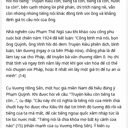
nói nổi tiếng “Truyện Kiều còn, tiếng ta còn, tiếng ta còn, nước
ta còn”, bên cạnh những lời phê phán, chỉ trích nặng nề, vẫn
còn những những tiếng nói khác đồng tình với ông và khẳng
định giá trị câu nói của ông.
Nhà nghiên cứu Phạm Thế Ngũ sau khi khảo cứu công phu
cuộc bút chiến năm 1924 đã kết luận: “Công bình mà nói, bọn
ông Quỳnh, ông Vĩnh hồi đó đem Truyện Kiều phiên dịch, bình
luận, tán dương (ngay ở cả bên Pháp nữa), chẳng phải là để
làm tay sai cho Pháp, để truyền bá văn chương dâm ô. Họ chỉ
thật tình và ngay tình nắm lấy một khí giới văn hóa để có thể
nói chuyện với Pháp, hoặc ít nhất vin lấy một giá trị để tự an ủi
mình”. (14)
Cụ Vương Hồng Sển, một học giả miền Nam đã hiểu đúng ý
Phạm Quỳnh. Khi được hỏi về câu: “Truyện kiều còn tiếng ta
còn…”, cụ đáp: “Câu này chỉ có nghĩa là tiếng nói của mình chải
chuốt hay ho được như Kiều thì đạt tới trình độ tương đối rồi và
tiếng của ta mà mất, để các tiếng ngoại quốc xâm nhập tức là
tới lúc nước mất. “Tiếng nói là chìa khóa mở bất kỳ cánh cửa
nào” (15) (nhấn mạnh của cụ Vương Hồng Sển). Ý kiến cụ