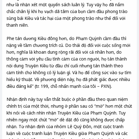
như là nhận xét một quyển sách luân lý. Tuy vậy họ đã nắm
chắc chân lý khi họ vạch dã tâm của bọn cầm đầu phong trào
sùng bái Kiều và tác hại của một phong trào như thế đối với
thanh niên.
Phe tán dương Kiều đông hơn, do Phạm Quỳnh cầm đầu thì
nặng về tầm chương trích cú. Do thái độ đối với cuộc sống mới
hơn, nghĩa là khoan dung rộng rãi đối với cá nhân hơn, do
thông cảm với yêu cầu tình cảm của con người, họ tán thành
nội dung Truyện Kiều từ đầu chí cuối nhưng tán thành theo
cảm tính chứ không có lý luận gì. Và họ để công sức vào sự tìm
hiểu kỹ thuật. Về phương diện này, họ đã phát giác được nhiều
điều đáng kể” (tr. 199, chỗ nhấn mạnh của tôi – PXN).
Nhận định này tuy vẫn thắt buộc ở phần đầu theo quan niệm
chính trị của một thời, nhưng ở phần sau có “mở” hơn một chút
khi nói về cách nhìn nhận Truyện Kiều của Phạm Quỳnh. Tuy
nhiên ngay một chút “mở” dè dặt đó cũng không được chấp
nhận. Từ nhận định của nhóm Lê Quý Đôn, một cuộc tranh
luận về cuộc tranh luận Truyện Kiều giữa Phạm Quỳnh và các