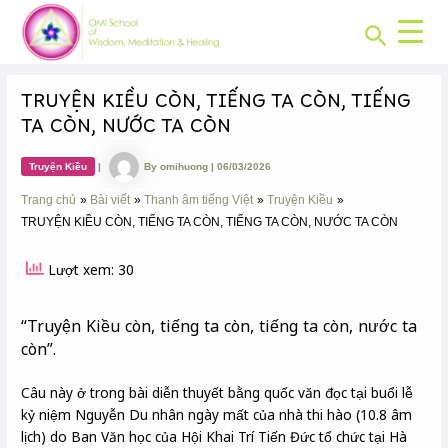
CHUYÊN
Skip
Post
MỤC:
Search
to
navigation
content
TRUYỆN KIỀU CÒN, TIẾNG TA CÒN, TIẾNG
TA CÒN, NƯỚC TA CÒN
Truyện Kiều
|
By
omihuong
|
06/03/2026
Trang chủ
Bài viết
Thanh âm tiếng Việt
Truyện Kiều
TRUYỆN KIỀU CÒN, TIẾNG TA CÒN, TIẾNG TA CÒN, NƯỚC TA CÒN
Lượt xem: 30
“Truyện Kiều còn, tiếng ta còn, tiếng ta còn, nước ta
còn”.
Câu này ở trong bài diễn thuyết bằng quốc văn đọc tại buổi lễ
kỷ niệm Nguyễn Du nhân ngày mất của nhà thi hào (10.8 âm
lịch) do Ban Văn học của Hội Khai Trí Tiến Đức tổ chức tại Hà