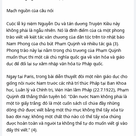
Mạch nguồn của câu nói
Cuộc lễ kỷ niệm Nguyễn Du và tán dương Truyện Kiều này
không phải là ngẫu nhiên. Nó là đỉnh điểm của cả một phong
trào viết về kiệt tác văn chương của dân tộc trên tờ nhật báo
Nam Phong của chủ bút Phạm Quỳnh và nhiều tác giả (3).
Phong trào này lại nằm trong chủ trương của Phạm Quỳnh
muốn thực thi một cái chủ nghĩa quốc gia về văn hóa và giáo
dục để đối lại sự xâm nhập văn hóa từ Pháp quốc.
Ngay tại Paris, trong bài diễn thuyết đòi một nền giáo dục cho
giống nòi nước Nam trước các nhà trí thức Pháp tại Ban Khoa
học, Luân lý và Chính trị, Viện Hàn lâm Pháp (22.7.1922), Phạm
Quỳnh đã thẳng thắn tuyên bố: “Dân nước Nam không phải là
một tờ giấy trắng; đó là một cuốn sách cổ chứa đầy những
dòng chữ được viết bằng một thứ mực không thể tẩy xóa từ
bao đời nay; không một chất thử nào có thể tẩy xóa chúng
được hoàn toàn và người ta không thể tự do muốn viết gì vào
đấy thì viết.” (4).